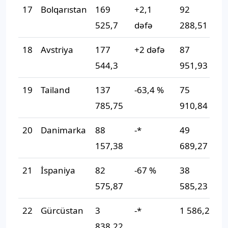
17
Bolqarıstan
169
+2,1
92
+
525,7
dəfə
288,51
18
Avstriya
177
+2 dəfə
87
+
544,3
951,93
d
19
Tailand
137
-63,4 %
75
-
785,75
910,84
20
Danimarka
88
-*
49
-
157,38
689,27
21
İspaniya
82
-67 %
38
-
575,87
585,23
22
Gürcüstan
3
-*
1 586,27
-
838,22