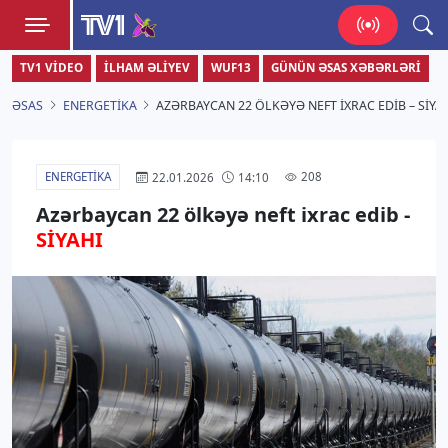
TV1
TV1 VIDEO
İLHAM ƏLIYEV
WUF13
GÜNÜN ƏSAS XƏBƏRLƏRI
Zamanı bizimlə yaşa!
ƏSAS
ENERGETIKA
AZƏRBAYCAN 22 ÖLKƏYƏ NEFT IXRAC EDIB – SİYA
ENERGETIKA
208
22.01.2026
14:10
Azərbaycan 22 ölkəyə neft ixrac edib -
SİYAHI