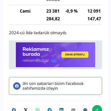
Cəmi
23 381
-0,9 %
12 091
-
284,82
147,47
2024-cü ildə tədarük olmayıb.
Ən son xəbərləri bizim Facebook
səhifəmizdə izləyin