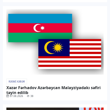
RƏSMI XƏBƏR
Xəzər Fərhadov Azərbaycan Malayziyadakı səfiri
təyin edilib
07.08.2026
38