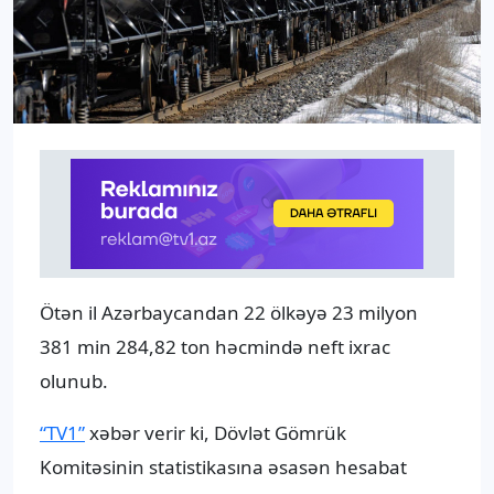
Ötən il Azərbaycandan 22 ölkəyə 23 milyon
381 min 284,82 ton həcmində neft ixrac
olunub.
“TV1”
xəbər verir ki, Dövlət Gömrük
Komitəsinin statistikasına əsasən hesabat