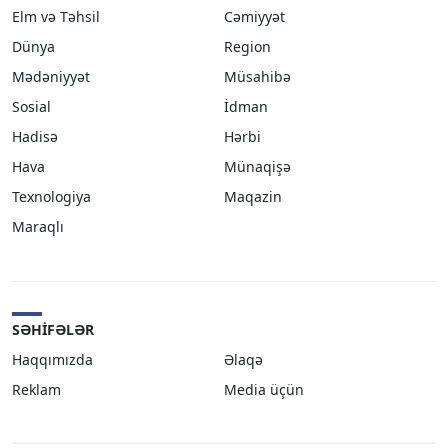
Elm və Təhsil
Cəmiyyət
Dünya
Region
Mədəniyyət
Müsahibə
Sosial
İdman
Hadisə
Hərbi
Hava
Münaqişə
Texnologiya
Maqazin
Maraqlı
SƏHIFƏLƏR
Haqqımızda
Əlaqə
Reklam
Media üçün