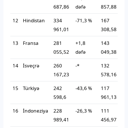
687,86
dəfə
857,88
d
12
Hindistan
334
-71,3 %
167
-
961,01
308,58
13
Fransa
281
+1,8
143
+
055,52
dəfə
049,38
d
14
İsveçrə
260
-*
132
-
167,23
578,16
15
Türkiyə
242
-43,6 %
117
-
598,6
961,13
16
İndoneziya
228
-26,3 %
111
-
989,41
456,97