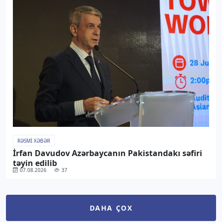
RƏSMI XƏBƏR
İrfan Davudov Azərbaycanın Pakistandakı səfiri
təyin edilib
07.08.2026
37
DAHA ÇOX