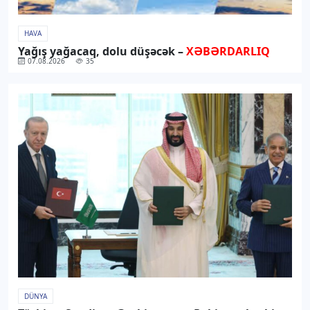
HAVA
Yağış yağacaq, dolu düşəcək –
XƏBƏRDARLIQ
07.08.2026
35
DÜNYA