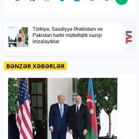
BƏNZƏR XƏBƏRLƏR