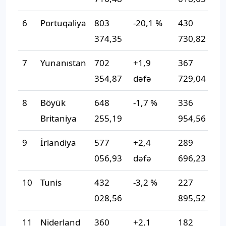
6
Portuqaliya
803
-20,1 %
430
-
374,35
730,82
7
Yunanıstan
702
+1,9
367
+
354,87
dəfə
729,04
d
8
Böyük
648
-1,7 %
336
-
Britaniya
255,19
954,56
9
İrlandiya
577
+2,4
289
+
056,93
dəfə
696,23
d
10
Tunis
432
-3,2 %
227
-
028,56
895,52
11
Niderland
360
+2,1
182
+