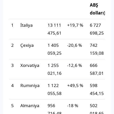
ABŞ
dolları)
1
İtaliya
13 111
+19,7 %
6 727
-
475,61
698,25
2
Çexiya
1 405
-20,6 %
742
-
059,25
159,08
3
Xorvatiya
1 255
-12,6 %
666
-
021,16
587,01
4
Rumıniya
1 122
+49,5 %
598
+
055,58
454,15
5
Almaniya
956
-18 %
502
-
716,48
018,65