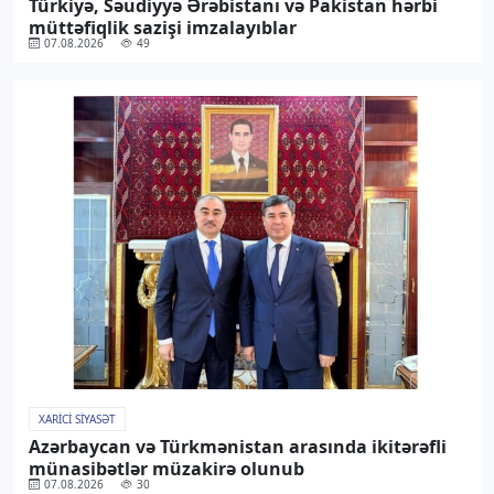
Türkiyə, Səudiyyə Ərəbistanı və Pakistan hərbi
müttəfiqlik sazişi imzalayıblar
07.08.2026
49
XARICI SIYASƏT
Azərbaycan və Türkmənistan arasında ikitərəfli
münasibətlər müzakirə olunub
07.08.2026
30