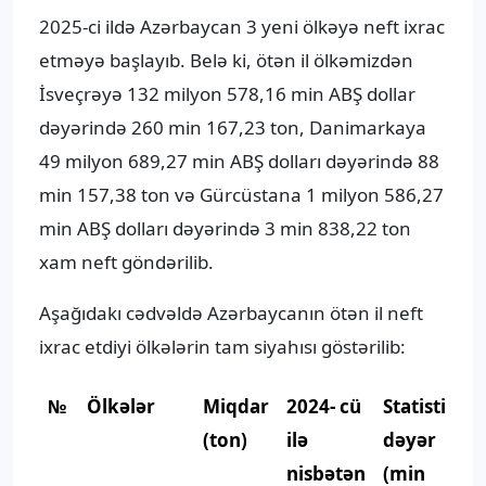
2025-ci ildə Azərbaycan 3 yeni ölkəyə neft ixrac
etməyə başlayıb. Belə ki, ötən il ölkəmizdən
İsveçrəyə 132 milyon 578,16 min ABŞ dollar
dəyərində 260 min 167,23 ton, Danimarkaya
49 milyon 689,27 min ABŞ dolları dəyərində 88
min 157,38 ton və Gürcüstana 1 milyon 586,27
min ABŞ dolları dəyərində 3 min 838,22 ton
xam neft göndərilib.
Aşağıdakı cədvəldə Azərbaycanın ötən il neft
ixrac etdiyi ölkələrin tam siyahısı göstərilib:
№
Ölkələr
Miqdar
2024- cü
Statistik
2
(ton)
ilə
dəyər
i
nisbətən
(min
n