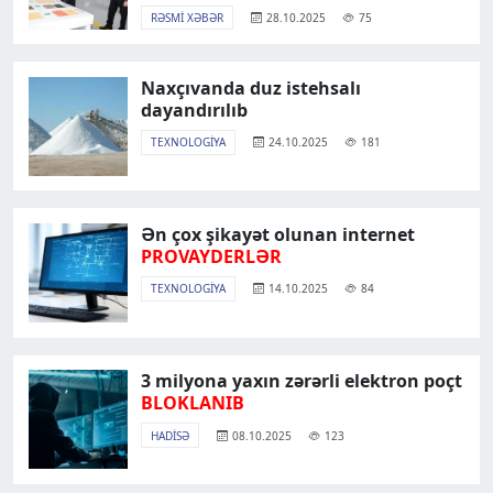
RƏSMI XƏBƏR
28.10.2025
75
Naxçıvanda duz istehsalı
dayandırılıb
TEXNOLOGIYA
24.10.2025
181
Ən çox şikayət olunan internet
PROVAYDERLƏR
TEXNOLOGIYA
14.10.2025
84
3 milyona yaxın zərərli elektron poçt
BLOKLANIB
HADISƏ
08.10.2025
123