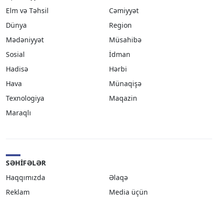
Elm və Təhsil
Cəmiyyət
Dünya
Region
Mədəniyyət
Müsahibə
Sosial
İdman
Hadisə
Hərbi
Hava
Münaqişə
Texnologiya
Maqazin
Maraqlı
SƏHIFƏLƏR
Haqqımızda
Əlaqə
Reklam
Media üçün