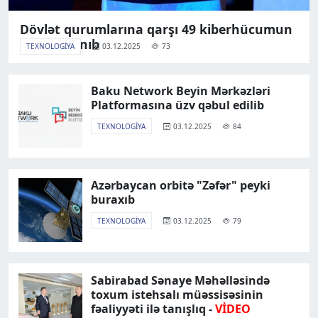
Dövlət qurumlarına qarşı 49 kiberhücumun
qarşısı alınıb
TEXNOLOGIYA
03.12.2025
73
Baku Network Beyin Mərkəzləri
Platformasına üzv qəbul edilib
TEXNOLOGIYA
03.12.2025
84
Azərbaycan orbitə "Zəfər" peyki
buraxıb
TEXNOLOGIYA
03.12.2025
79
Sabirabad Sənaye Məhəlləsində
toxum istehsalı müəssisəsinin
fəaliyyəti ilə tanışlıq -
VİDEO