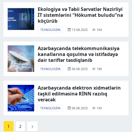
Ekologiya və Təbii Sərvətlər Nazirliyi
İT sistemlərini “Hökumət buludu”na
köçürüb
TEXNOLOGIYA
13.08.2025
104
Azərbaycanda telekommunikasiya
kanallarına qoşulma və istifadəyə
dair tariflər təsdiqlənib
TEXNOLOGIYA
06.08.2025
196
Azərbaycanda elektron xidmətlərin
təşkil edilməsinə RİNN razılıq
verəcək
TEXNOLOGIYA
06.08.2025
145
1
2