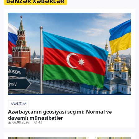
BƏNZƏR XƏBƏRLƏR
ANALITIKA
Azərbaycanın geosiyasi seçimi: Normal və
davamlı münasibətlər
06.08.2026
43