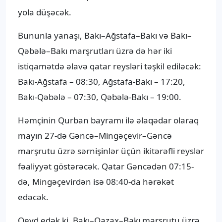
yola düşəcək.
Bununla yanaşı, Bakı–Ağstafa–Bakı və Bakı–
Qəbələ–Bakı marşrutları üzrə də hər iki
istiqamətdə əlavə qatar reysləri təşkil ediləcək:
Bakı-Ağstafa – 08:30, Ağstafa-Bakı – 17:20,
Bakı-Qəbələ – 07:30, Qəbələ-Bakı – 19:00.
Həmçinin Qurban bayramı ilə əlaqədar olaraq
mayın 27-də Gəncə–Mingəçevir–Gəncə
marşrutu üzrə sərnişinlər üçün ikitərəfli reyslər
fəaliyyət göstərəcək. Qatar Gəncədən 07:15-
də, Mingəçevirdən isə 08:40-da hərəkət
edəcək.
Qeyd edək ki, Bakı–Qazax–Bakı marşrutu üzrə