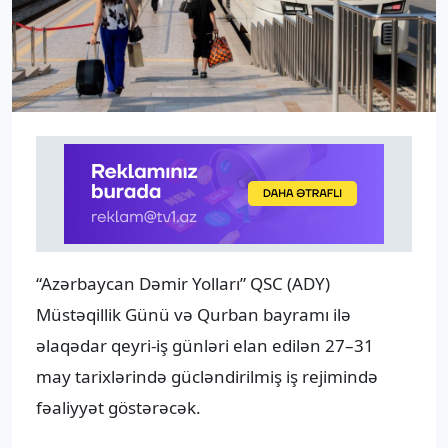
“Azərbaycan Dəmir Yolları” QSC (ADY)
Müstəqillik Günü və Qurban bayramı ilə
əlaqədar qeyri-iş günləri elan edilən 27–31
may tarixlərində gücləndirilmiş iş rejimində
fəaliyyət göstərəcək.