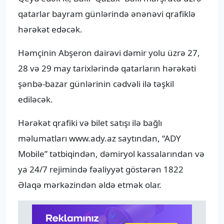
qatarlar bayram günlərində ənənəvi qrafiklə
hərəkət edəcək.
Həmçinin Abşeron dairəvi dəmir yolu üzrə 27,
28 və 29 may tarixlərində qatarların hərəkəti
şənbə-bazar günlərinin cədvəli ilə təşkil
ediləcək.
Hərəkət qrafiki və bilet satışı ilə bağlı
məlumatları www.ady.az saytından, “ADY
Mobile” tətbiqindən, dəmiryol kassalarından və
ya 24/7 rejimində fəaliyyət göstərən 1822
Əlaqə mərkəzindən əldə etmək olar.