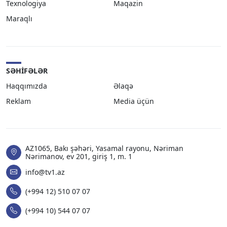
Texnologiya
Maqazin
Maraqlı
SƏHIFƏLƏR
Haqqımızda
Əlaqə
Reklam
Media üçün
AZ1065, Bakı şəhəri, Yasamal rayonu, Nəriman
Nərimanov, ev 201, giriş 1, m. 1
info@tv1.az
(+994 12) 510 07 07
(+994 10) 544 07 07