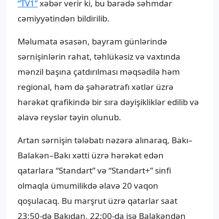
“TV1”
xəbər verir ki, bu barədə səhmdar
cəmiyyətindən bildirilib.
Məlumata əsasən, bayram günlərində
sərnişinlərin rahat, təhlükəsiz və vaxtında
mənzil başına çatdırılması məqsədilə həm
regional, həm də şəhərətrafı xətlər üzrə
hərəkət qrafikində bir sıra dəyişikliklər edilib və
əlavə reyslər təyin olunub.
Artan sərnişin tələbatı nəzərə alınaraq, Bakı–
Balakən–Bakı xətti üzrə hərəkət edən
qatarlara “Standart” və “Standart+” sinfi
olmaqla ümumilikdə əlavə 20 vaqon
qoşulacaq. Bu marşrut üzrə qatarlar saat
23:50-də Bakıdan, 22:00-da isə Balakəndən