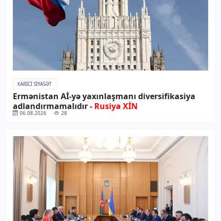
XARICI SIYASƏT
Ermənistan Aİ-yə yaxınlaşmanı diversifikasiya
adlandırmamalıdır -
Rusiya XİN
06.08.2026
28