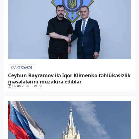
XARICI SIYASƏT
Ceyhun Bayramov ilə İqor Klimenko təhlükəsizlik
məsələlərini müzakirə ediblər
06.08.2026
38