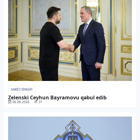
XARICI SIYASƏT
Zelenski Ceyhun Bayramovu qəbul edib
06.08.2026
31