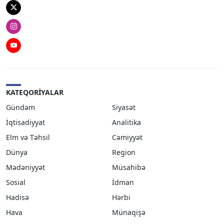
Twitter
Instagram
Youtube
KATEQORIYALAR
Gündəm
Siyasət
İqtisadiyyat
Analitika
Elm və Təhsil
Cəmiyyət
Dünya
Region
Mədəniyyət
Müsahibə
Sosial
İdman
Hadisə
Hərbi
Hava
Münaqişə