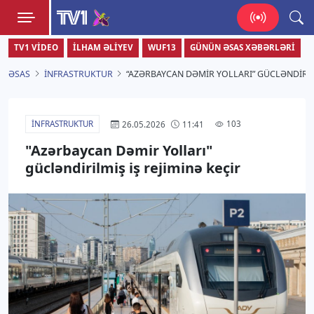
TV1
TV1 VIDEO
İLHAM ƏLIYEV
WUF13
GÜNÜN ƏSAS XƏBƏRLƏRI
Zamanı bizimlə yaşa!
ƏSAS
İNFRASTRUKTUR
“AZƏRBAYCAN DƏMIR YOLLARI” GÜCLƏNDIRILM
İNFRASTRUKTUR
103
26.05.2026
11:41
"Azərbaycan Dəmir Yolları"
gücləndirilmiş iş rejiminə keçir