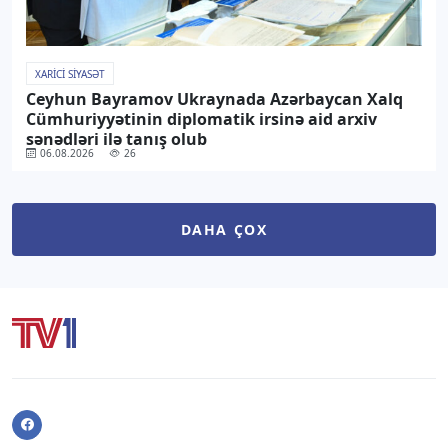
XARICI SIYASƏT
Ceyhun Bayramov Ukraynada Azərbaycan Xalq
Cümhuriyyətinin diplomatik irsinə aid arxiv
sənədləri ilə tanış olub
06.08.2026
26
DAHA ÇOX
Facebook