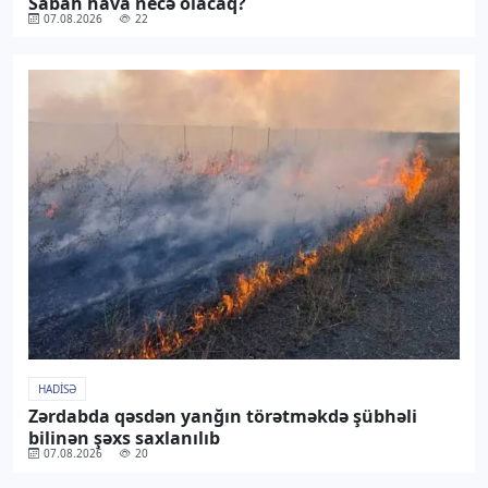
Sabah hava necə olacaq?
07.08.2026
22
HADISƏ
Zərdabda qəsdən yanğın törətməkdə şübhəli
bilinən şəxs saxlanılıb
07.08.2026
20