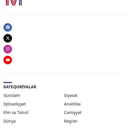
Facebook
Twitter
Instagram
Youtube
KATEQORIYALAR
Gündəm
Siyasət
İqtisadiyyat
Analitika
Elm və Təhsil
Cəmiyyət
Dünya
Region