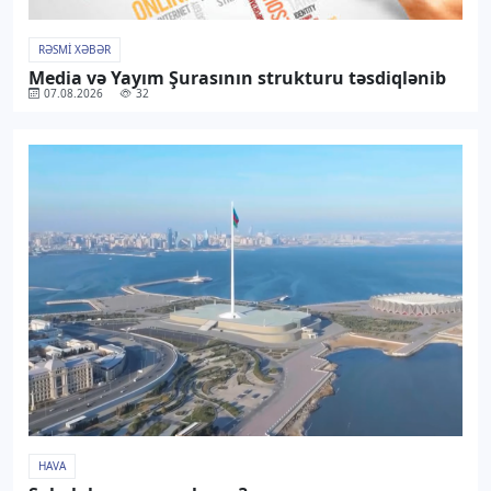
RƏSMI XƏBƏR
Media və Yayım Şurasının strukturu təsdiqlənib
07.08.2026
32
HAVA