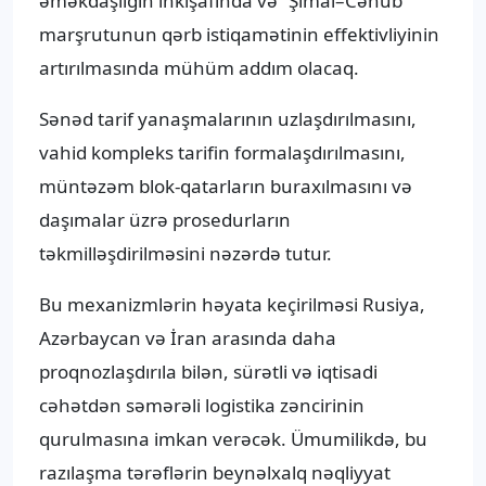
əməkdaşlığın inkişafında və “Şimal–Cənub”
marşrutunun qərb istiqamətinin effektivliyinin
artırılmasında mühüm addım olacaq.
Sənəd tarif yanaşmalarının uzlaşdırılmasını,
vahid kompleks tarifin formalaşdırılmasını,
müntəzəm blok-qatarların buraxılmasını və
daşımalar üzrə prosedurların
təkmilləşdirilməsini nəzərdə tutur.
Bu mexanizmlərin həyata keçirilməsi Rusiya,
Azərbaycan və İran arasında daha
proqnozlaşdırıla bilən, sürətli və iqtisadi
cəhətdən səmərəli logistika zəncirinin
qurulmasına imkan verəcək. Ümumilikdə, bu
razılaşma tərəflərin beynəlxalq nəqliyyat