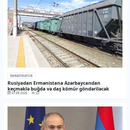
İNFRASTRUKTUR
Rusiyadan Ermənistana Azərbaycandan
keçməklə buğda və daş kömür göndəriləcək
07.08.2026
22