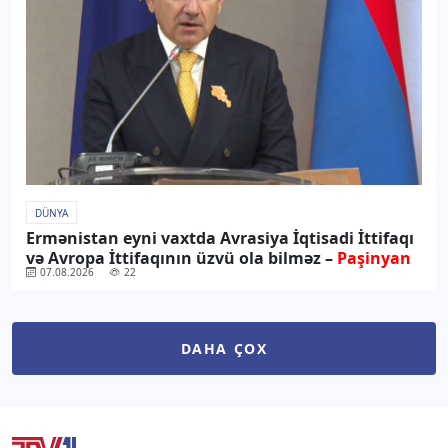
DÜNYA
Ermənistan eyni vaxtda Avrasiya İqtisadi İttifaqı
və Avropa İttifaqının üzvü ola bilməz –
Paşinyan
07.08.2026
22
DAHA ÇOX