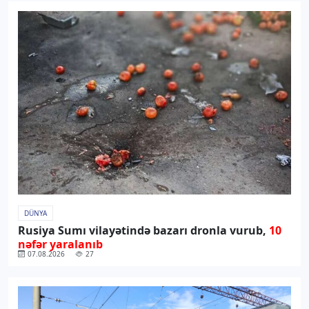
DÜNYA
Rusiya Sumı vilayətində bazarı dronla vurub,
10
nəfər yaralanıb
07.08.2026
27