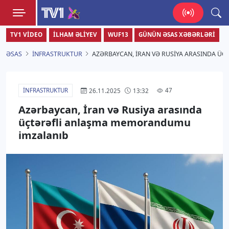
TV1
TV1 VIDEO
İLHAM ƏLIYEV
WUF13
GÜNÜN ƏSAS XƏBƏRLƏRI
Zamanı bizimlə yaşa!
ƏSAS
İNFRASTRUKTUR
AZƏRBAYCAN, İRAN VƏ RUSIYA ARASINDA 
İNFRASTRUKTUR
47
26.11.2025
13:32
Azərbaycan, İran və Rusiya arasında
üçtərəfli anlaşma memorandumu
imzalanıb