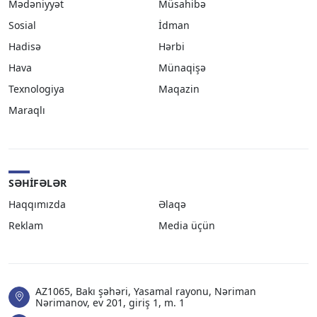
Mədəniyyət
Müsahibə
Sosial
İdman
Hadisə
Hərbi
Hava
Münaqişə
Texnologiya
Maqazin
Maraqlı
SƏHIFƏLƏR
Haqqımızda
Əlaqə
Reklam
Media üçün
AZ1065, Bakı şəhəri, Yasamal rayonu, Nəriman
Nərimanov, ev 201, giriş 1, m. 1