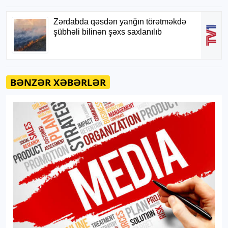
BƏNZƏR XƏBƏRLƏR