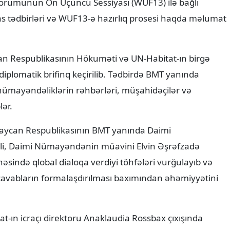
s tədbirləri və WUF13-ə hazırlıq prosesi haqda məlumat
can Respublikasının Hökuməti və UN-Habitat-ın birgə
 diplomatik brifinq keçirilib. Tədbirdə BMT yanında
ümayəndəliklərin rəhbərləri, müşahidəçilər və
lər.
zərbaycan Respublikasının BMT yanında Daimi
ili, Daimi Nümayəndənin müavini Elvin Əşrəfzadə
sində qlobal dialoqa verdiyi töhfələri vurğulayıb və
 cavabların formalaşdırılması baxımından əhəmiyyətini
t-ın icraçı direktoru Anaklaudia Rossbax çıxışında
nsanı əhatə edən qlobal mənzil böhranının həlli üçün