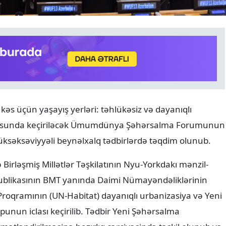
DÜNYA
09.08.2026
 kəs üçün yaşayış yerləri: təhlükəsiz və dayanıqlı
Orbanın vəzifədən azad etdi
vzusunda keçiriləcək Ümumdünya Şəhərsalma Forumunun
Məhkəmə sədri prezidentli
namizəd oldu
üksəksəviyyəli beynəlxalq tədbirlərdə təqdim olunub.
 Birləşmiş Millətlər Təşkilatının Nyu-Yorkdakı mənzil-
blikasının BMT yanında Daimi Nümayəndəliklərinin
roqramının (UN-Habitat) dayanıqlı urbanizasiya və Yeni
unun iclası keçirilib. Tədbir Yeni Şəhərsalma
ymətləndirilməsinə hazırlıq çərçivəsində təşkil olunub və