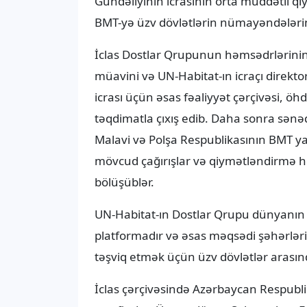
BMT-yə üzv dövlətlərin nümayəndələrinin
İclas Dostlar Qrupunun həmsədrlərinin a
müavini və UN-Habitat-ın icraçı direk
icrası üçün əsas fəaliyyət çərçivəsi, öh
təqdimatla çıxış edib. Daha sonra sənə
Malavi və Polşa Respublikasının BMT 
mövcud çağırışlar və qiymətləndirmə hes
bölüşüblər.
UN-Habitat-ın Dostlar Qrupu dünyanın 
platformadır və əsas məqsədi şəhərlərin 
təşviq etmək üçün üzv dövlətlər arasın
İclas çərçivəsində Azərbaycan Respubli
tərəfindən Ümumdünya Şəhərsalma For