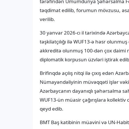
təqdimat edilib, forumun mövzusu, əsa
verilib.
30 yanvar 2026-cı il tarixində Azərbay
təşkilatçılığı ilə WUF13-ə həsr olunmuş
akkreditə olunmuş 100-dən çox daimi n
diplomatik korpusun üzvləri iştirak edib
Brifinqdə açılış nitqi ilə çıxış edən A
Nümayəndəliyinin müvəqqəti işlər vək
Azərbaycanın dayanıqlı şəhərsalma sahə
WUF13-ün müasir çağırışlara kollektiv
qeyd edib.
BMT Baş katibinin müavini və UN-Habita
bildirib ki, WUF13 dünyada 3 milyard i