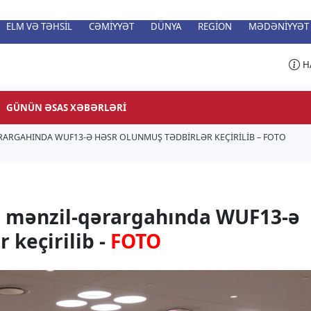
ELM VƏ TƏHSIL
CƏMIYYƏT
DÜNYA
REGION
MƏDƏNIYYƏT
H
GÜNÜN ƏSAS XƏBƏRLƏRI
RARGAHINDA WUF13-Ə HƏSR OLUNMUŞ TƏDBIRLƏR KEÇIRILIB – FOTO
 mənzil-qərargahında WUF13-ə
 keçirilib -
FOTO