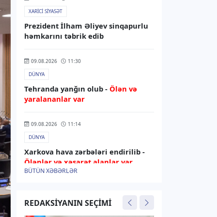
XARICI SIYASƏT
Prezident İlham Əliyev sinqapurlu
həmkarını təbrik edib
09.08.2026
11:30
DÜNYA
Tehranda yanğın olub -
Ölən və
yaralananlar var
09.08.2026
11:14
DÜNYA
Xarkova hava zərbələri endirilib -
Ölənlər və xəsarət alanlar var
BÜTÜN XƏBƏRLƏR
09.08.2026
11:03
İDMAN
REDAKSIYANIN SEÇIMI
Azərbaycan cüdoçusu Avropa