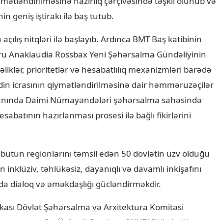
 geniş iştirakı ilə baş tutub.
çılış nitqləri ilə başlayıb. Ardınca BMT Baş katibinin
toru Anaklaudia Rossbax Yeni Şəhərsalma Gündəliyinin
dəliklər, prioritetlər və hesabatlılıq mexanizmləri barədə
din icrasının qiymətləndirilməsinə dair həmməruzəçilər
yanında Daimi Nümayəndələri şəhərsalma sahəsində
abatının hazırlanması prosesi ilə bağlı fikirlərini
bütün regionlarını təmsil edən 50 dövlətin üzv olduğu
inklüziv, təhlükəsiz, dayanıqlı və davamlı inkişafını
da dialoq və əməkdaşlığı gücləndirməkdir.
kası Dövlət Şəhərsalma və Arxitektura Komitəsi
umunun On Üçüncü Sessiyası (WUF13) ilə bağlı