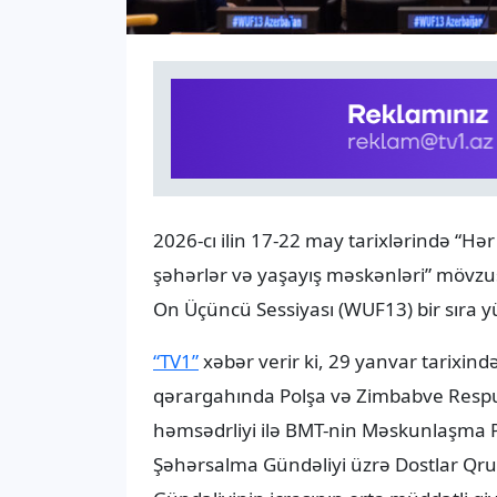
2026-cı ilin 17-22 may tarixlərində “Hər
şəhərlər və yaşayış məskənləri” mö
On Üçüncü Sessiyası (WUF13) bir sıra y
“TV1”
xəbər verir ki, 29 yanvar tarixində
qərargahında Polşa və Zimbabve Respu
həmsədrliyi ilə BMT-nin Məskunlaşma P
Şəhərsalma Gündəliyi üzrə Dostlar Qrup
Gündəliyinin icrasının orta müddətli qi