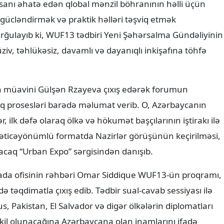
 gücləndirmək və praktik həlləri təşviq etmək
ğulayıb ki, WUF13 tədbiri Yeni Şəhərsalma Gündəliyinin
ziv, təhlükəsiz, davamlı və dayanıqlı inkişafına töhfə
n müavini Gülşən Rzayeva çıxış edərək forumun
q prosesləri barədə məlumat verib. O, Azərbaycanın
 ilk dəfə olaraq ölkə və hökumət başçılarının iştirakı ilə
 nəticəyönümlü formatda Nazirlər görüşünün keçirilməsi,
acaq “Urban Expo” sərgisindən danışıb.
nada ofisinin rəhbəri Omar Siddique WUF13-ün proqramı,
də təqdimatla çıxış edib. Tədbir sual-cavab sessiyası ilə
s, Pakistan, El Salvador və digər ölkələrin diplomatları
kil olunacağına Azərbaycana olan inamlarını ifadə