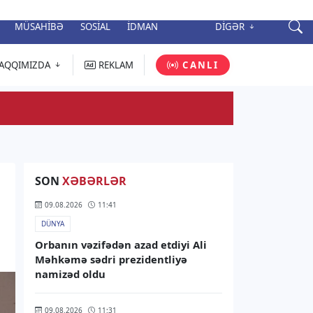
MÜSAHIBƏ
SOSIAL
İDMAN
DIGƏR
AQQIMIZDA
REKLAM
CANLI
SON
XƏBƏRLƏR
09.08.2026
11:41
DÜNYA
Orbanın vəzifədən azad etdiyi Ali
Məhkəmə sədri prezidentliyə
namizəd oldu
09.08.2026
11:31