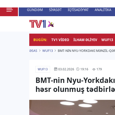
GÜNDƏM
SIYASƏT
İQTISADIYYAT
ANALITIKA
HADISƏ
TV1
Zamanı bizimlə yaşa!
BUGÜN:
TV1 VIDEO
İLHAM ƏLIYEV
WUF13
ƏSAS
WUF13
BMT-NIN NYU-YORKDAKI MƏNZIL-QƏ
WUF13
179
03.02.2026
19:16
BMT-nin Nyu-Yorkdakı
həsr olunmuş tədbirlər