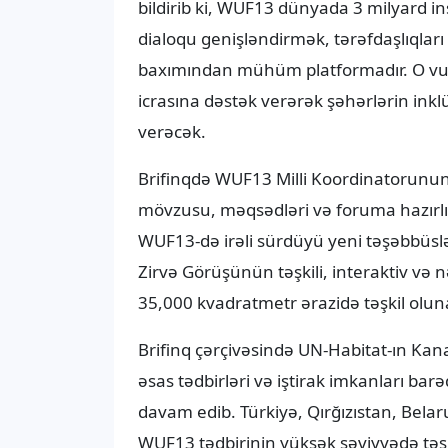
dialoqu genişləndirmək, tərəfdaşlıqları
baxımından mühüm platformadır. O vur
icrasına dəstək verərək şəhərlərin inklü
verəcək.
Brifinqdə WUF13 Milli Koordinatorunu
mövzusu, məqsədləri və foruma hazırlı
WUF13-də irəli sürdüyü yeni təşəbbüslər,
Zirvə Görüşünün təşkili, interaktiv və
35,000 kvadratmetr ərazidə təşkil olun
Brifinq çərçivəsində UN-Habitat-ın Ka
əsas tədbirləri və iştirak imkanları barə
davam edib. Türkiyə, Qırğızıstan, Belaru
WUF13 tədbirinin yüksək səviyyədə təş