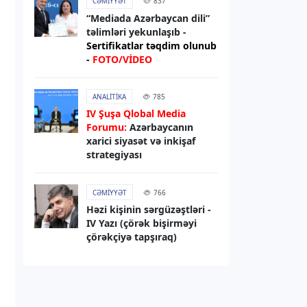
“Mediada Azərbaycan dili”
08.08.2026
20:31
təlimləri yekunlaşıb -
XARICI SIYASƏT
Sertifikatlar təqdim olunub
-
FOTO/VİDEO
Prezident:
Azərbaycan cəmiyyəti
artıq bölgədə formalaşmış sülh
mühitində yaşamağa uyğunlaşır
ANALITIKA
785
IV Şuşa Qlobal Media
08.08.2026
19:57
Forumu:
Azərbaycanın
xarici siyasət və inkişaf
XARICI SIYASƏT
strategiyası
TRIPP layihəsi üzrə Azərbaycan
ərazisində nəqliyyat infrastrukturu
işləri başa çatmaq mərhələsindədir
CƏMIYYƏT
766
Həzi kişinin sərgüzəştləri -
IV Yazı (çörək bişirməyi
08.08.2026
19:41
çörəkçiyə tapşıraq)
RƏSMI XƏBƏR
Prezident İlham Əliyev G20-yə
dəvətə görə Donald Trampa
təşəkkür edib