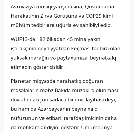
Avroviziya musiqi yarışmasına, Qoşulmama
Hərəkatının Zirvə Görüşünə və COP29 kimi
mühüm tədbirlərə uğurla ev sahibliyi edib.
WUF13-də 182 ölkədən 45 minə yaxın
iştirakçının qeydiyyatdan keçməsi tədbirə olan
yüksək marağın və paytaxtımıza beynəlxalq
etimadın göstəricisidir .
Planetar miqyasda narahatlıq doğuran
məsələlərin məhz Bakıda müzakirə olunması
dövlətimiz üçün sadəcə bir imic layihəsi deyi,
bu həm də Azərbaycanın beynəlxalq
nüfuzunun və etibarlı tərəfdaş imicinin daha
da möhkəmləndiyini göstərir. Ümumdünya