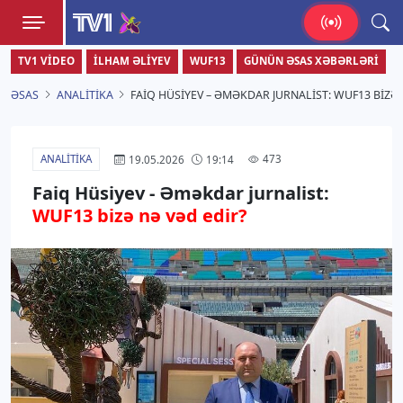
TV1
TV1 VIDEO
İLHAM ƏLIYEV
WUF13
GÜNÜN ƏSAS XƏBƏRLƏRI
Zamanı bizimlə yaşa!
ƏSAS
ANALITIKA
FAIQ HÜSIYEV – ƏMƏKDAR JURNALIST: WUF13 BIZƏ 
ANALITIKA
473
19.05.2026
19:14
Faiq Hüsiyev - Əməkdar jurnalist:
WUF13 bizə nə vəd edir?