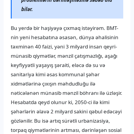
bilər.
Bu yerdə bir haşiyəyə çıxmaq istəyirəm. BMT-
nin yeni hesabatına əsasən, dünya əhalisinin
təxminən 40 faizi, yəni 3 milyard insan qeyri-
münasib qiymətlər, mənzil çatışmazlığı, aşağı
keyfiyyətli yaşayış şəraiti, eləcə də su və
sanitariya kimi əsas kommunal şəhər
xidmətlərinə çıxışın məhdudluğu ilə
nəticələnən münasib mənzil böhranı ilə üzləşir.
Hesabatda qeyd olunur ki, 2050-ci ilə kimi
şəhərlərin əlavə 2 milyard sakini qəbul edəcəyi
gözlənilir. Bu isə artıq sürətli urbanizasiya,
torpaq qiymətlərinin artması, dərinləşən sosial