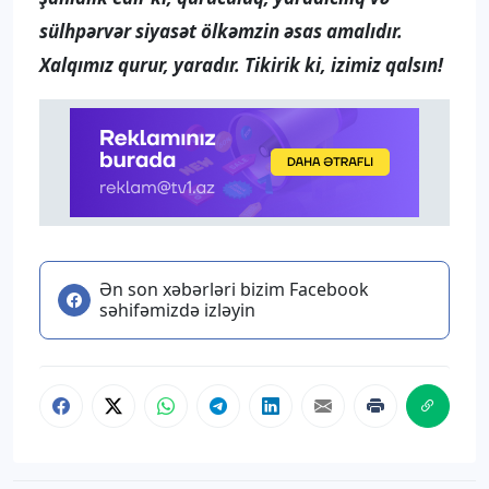
sülhpərvər siyasət ölkəmzin əsas amalıdır.
Xalqımız qurur, yaradır. Tikirik ki, izimiz qalsın!
Ən son xəbərləri bizim Facebook
səhifəmizdə izləyin