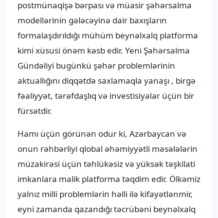
postmünaqişə bərpası və müasir şəhərsalma
modellərinin gələcəyinə dair baxışların
formalaşdırıldığı mühüm beynəlxalq platforma
kimi xüsusi önəm kəsb edir. Yeni Şəhərsalma
Gündəliyi bugünkü şəhər problemlərinin
aktuallığını diqqətdə saxlamaqla yanaşı , birgə
fəaliyyət, tərəfdaşlıq və investisiyalar üçün bir
fürsətdir.
Hamı üçün görünən odur ki, Azərbaycan və
onun rəhbərliyi qlobal əhəmiyyətli məsələlərin
müzakirəsi üçün təhlükəsiz və yüksək təşkilati
imkanlara malik platforma təqdim edir. Ölkəmiz
yalnız milli problemlərin həlli ilə kifayətlənmir,
eyni zamanda qazandığı təcrübəni beynəlxalq