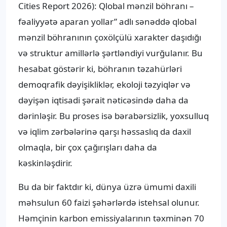
Cities Report 2026): Qlobal mənzil böhranı –
fəaliyyətə aparan yollar” adlı sənəddə qlobal
mənzil böhranının çoxölçülü xarakter daşıdığı
və struktur amillərlə şərtləndiyi vurğulanır. Bu
hesabat göstərir ki, böhranın təzahürləri
demoqrafik dəyişikliklər, ekoloji təzyiqlər və
dəyişən iqtisadi şərait nəticəsində daha da
dərinləşir. Bu proses isə bərabərsizlik, yoxsulluq
və iqlim zərbələrinə qarşı həssaslıq da daxil
olmaqla, bir çox çağırışları daha da
kəskinləşdirir.
Bu da bir faktdır ki, dünya üzrə ümumi daxili
məhsulun 60 faizi şəhərlərdə istehsal olunur.
Həmçinin karbon emissiyalarının təxminən 70