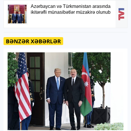
BƏNZƏR XƏBƏRLƏR