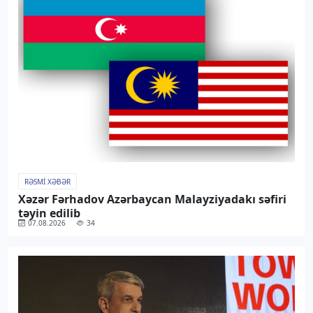
RƏSMI XƏBƏR
Xəzər Fərhadov Azərbaycan Malayziyadakı səfiri
təyin edilib
07.08.2026
34