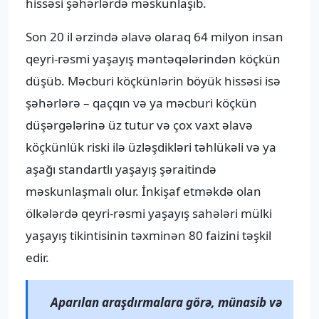
hissəsi şəhərlərdə məskunlaşıb.
Son 20 il ərzində əlavə olaraq 64 milyon insan
qeyri-rəsmi yaşayış məntəqələrindən köçkün
düşüb. Məcburi köçkünlərin böyük hissəsi isə
şəhərlərə – qaçqın və ya məcburi köçkün
düşərgələrinə üz tutur və çox vaxt əlavə
köçkünlük riski ilə üzləşdikləri təhlükəli və ya
aşağı standartlı yaşayış şəraitində
məskunlaşmalı olur. İnkişaf etməkdə olan
ölkələrdə qeyri-rəsmi yaşayış sahələri mülki
yaşayış tikintisinin təxminən 80 faizini təşkil
edir.
Aparılan araşdırmalara görə, münasib və