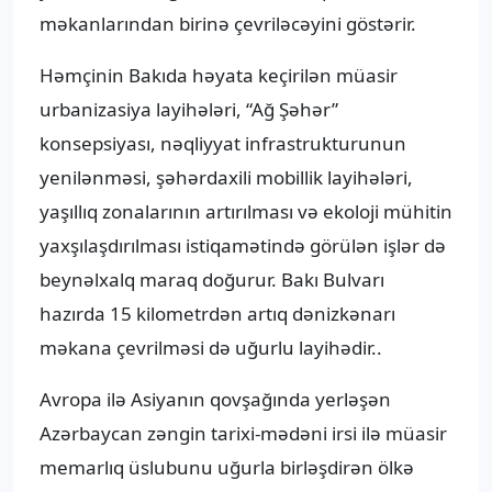
məkanlarından birinə çevriləcəyini göstərir.
Həmçinin Bakıda həyata keçirilən müasir
urbanizasiya layihələri, “Ağ Şəhər”
konsepsiyası, nəqliyyat infrastrukturunun
yenilənməsi, şəhərdaxili mobillik layihələri,
yaşıllıq zonalarının artırılması və ekoloji mühitin
yaxşılaşdırılması istiqamətində görülən işlər də
beynəlxalq maraq doğurur. Bakı Bulvarı
hazırda 15 kilometrdən artıq dənizkənarı
məkana çevrilməsi də uğurlu layihədir..
Avropa ilə Asiyanın qovşağında yerləşən
Azərbaycan zəngin tarixi-mədəni irsi ilə müasir
memarlıq üslubunu uğurla birləşdirən ölkə