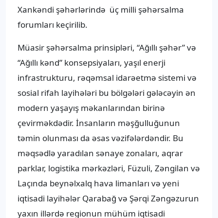
Xankəndi şəhərlərində üç milli şəhərsalma
forumları keçirilib.
Müasir şəhərsalma prinsipləri, “Ağıllı şəhər” və
“Ağıllı kənd” konsepsiyaları, yaşıl enerji
infrastrukturu, rəqəmsal idarəetmə sistemi və
sosial rifah layihələri bu bölgələri gələcəyin ən
modern yaşayış məkanlarından birinə
çevirməkdədir. İnsanların məşğulluğunun
təmin olunması da əsas vəzifələrdəndir. Bu
məqsədlə yaradılan sənaye zonaları, aqrar
parklar, logistika mərkəzləri, Füzuli, Zəngilan və
Laçında beynəlxalq hava limanları və yeni
iqtisadi layihələr Qarabağ və Şərqi Zəngəzurun
yaxın illərdə regionun mühüm iqtisadi