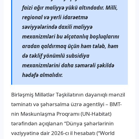
faizi ağır maliyyə yükü altındadır. Milli,
regional və yerli idarəetmə
səviyyələrində daxili maliyyə
mexanizmləri bu əlçatanlıq boşluqlarını
aradan qaldırmaq üçün həm tələb, həm
də təklif yönümlü subsidiya
mexanizmlərini daha səmərəli şəkildə
hədəfə almalıdır.
Birləşmiş Millətlər Təşkilatının dayanıqlı mənzil
təminatı və şəhərsalma üzrə agentliyi – BMT-
nin Məskunlaşma Proqramı (UN-Habitat)
tərəfindən açıqlanan “Dünya şəhərlərinin
vəziyyətinə dair 2026-cı il hesabatı (“World