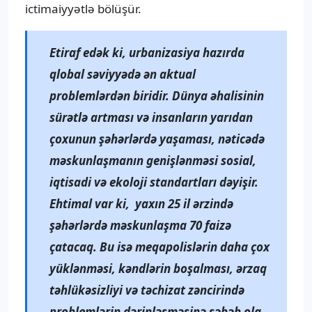
ictimaiyyətlə bölüşür.
Etiraf edək ki, urbanizasiya hazırda
qlobal səviyyədə ən aktual
problemlərdən biridir. Dünya əhalisinin
sürətlə artması və insanların yarıdan
çoxunun şəhərlərdə yaşaması, nəticədə
məskunlaşmanın genişlənməsi sosial,
iqtisadi və ekoloji standartları dəyişir.
Ehtimal var ki, yaxın 25 il ərzində
şəhərlərdə məskunlaşma 70 faizə
çatacaq. Bu isə meqapolislərin daha çox
yüklənməsi, kəndlərin boşalması, ərzaq
təhlükəsizliyi və təchizat zəncirində
problemlərin dərinləşməsinə səbəb ola