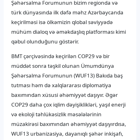
Şəhərsalma Forumunun bizim regionda və
türk dünyasında ilk dəfə məhz Azərbaycanda
keçirilməsi isə ölkəmizin qlobal səviyyədə
mühüm dialoq və əməkdaşlıq platforması kimi
qəbul olunduğunu göstərir.
BMT çərçivəsində keçirilən COP29 və bir
müddət sonra təşkil olunan Ümumdünya
Şəhərsalma Forumunun (WUF13) Bakıda baş
tutması həm də xalqlararası diplomatiya
baxımından xüsusi əhəmiyyət daşıyır. Əgər
COP29 daha çox iqlim dəyişiklikləri, yaşıl enerji
və ekoloji təhlükəsizlik məsələlərinin
müzakirəsi baxımından əhəmiyyət daşıyırdısa,
WUF13 urbanizasiya, dayanıqlı şəhər inkişafı,