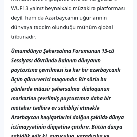
WUF13 yalnız beynəlxalq müzakirə platforması
deyil, həm də Azərbaycanın uğurlarının
dünyaya təqdim olunduğu mühüm qlobal
tribunadır.
Ümumdünya Şəhərsalma Forumunun 13-cü
Sessiyası dövründə Bakının dünyanın
paytaxtına çevrilməsi isə hər bir azərbaycanlı
üçün qürurverici məqamdır. Bir sözlə bu
günlərdə müasir şəhərsalma dialoqunun
mərkəzinə çevrilmiş paytaxtımız daha bir
mötəbər tədbirə ev sahibliyi etməklə
Azərbaycan həqiqətlərini dolğun şəkildə dünya
ictimayyətinin diqqətinə çatdırır. Bütün dünya
şahidlik edir ki, quruculuq, yaradıcılıq və