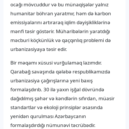
ocağı mövcuddur və bu münaqişələr yalnız
humanitar böhran yaratmır, həm də karbon
emissiyalarını artıraraq iqlim dəyişikliklərinə
mənfi təsir göstərir. Müharibələrin yaratdığı
məcburi köçkünlük və qaçqınlıq problemi də
urbanizasiyaya təsir edir.
Bir məqamı xüsusi vurğulamaq lazımdır.
Qarabağ savaşında qələbə respublikamızda
urbanizasiya çağırışlarına yeni baxış
formalaşdırıb. 30 ilə yaxın işğal dövründə
dağıdılmış şəhər və kəndlərin sıfırdan, müasir
standartlar və ekoloji prinsiplər əsasında
yenidən qurulması Azərbaycanın
formalaşdırdığı nümunəvi təcrübədir.