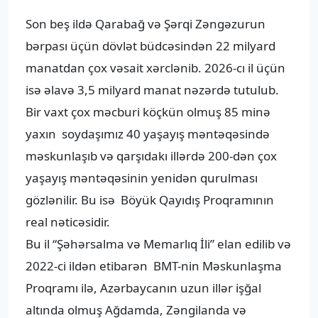
Son beş ildə Qarabağ və Şərqi Zəngəzurun
bərpası üçün dövlət büdcəsindən 22 milyard
manatdan çox vəsait xərclənib. 2026-cı il üçün
isə əlavə 3,5 milyard manat nəzərdə tutulub.
Bir vaxt çox məcburi köçkün olmuş 85 minə
yaxın soydaşımız 40 yaşayış məntəqəsində
məskunlaşıb və qarşıdakı illərdə 200-dən çox
yaşayış məntəqəsinin yenidən qurulması
gözlənilir. Bu isə Böyük Qayıdış Proqramının
real nəticəsidir.
Bu il “Şəhərsalma və Memarlıq İli” elan edilib və
2022-ci ildən etibarən BMT-nin Məskunlaşma
Proqramı ilə, Azərbaycanın uzun illər işğal
altında olmuş Ağdamda, Zəngilanda və