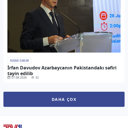
RƏSMI XƏBƏR
İrfan Davudov Azərbaycanın Pakistandakı səfiri
təyin edilib
07.08.2026
32
DAHA ÇOX