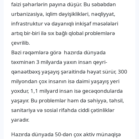
faizi şəhərlərin payına düşür. Bu səbəbdən
urbanizasiya, iqlim dəyişiklikləri, nəqliyyat,
infrastruktur və dayanıqlı inkişaf məsələləri
artıq bir-biri ilə sıx bağlı qlobal problemlərə
çevrilib.
Bəzi rəqəmlərə görə hazırda dünyada
təxminən 3 milyarda yaxın insan qeyri-
qənaətbəxş yaşayış şəraitində həyat sürür, 300
milyondan çox insanın isə daimi yaşayış yeri
yoxdur, 1,1 milyard insan isə gecəqondularda
yaşayır. Bu problemlər həm də səhiyyə, təhsil,
sanitariya və sosial rifahda ciddi çətinliklər
yaradır.
Hazırda dünyada 50-dən çox aktiv münaqişə