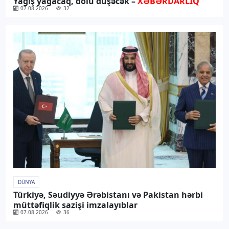
Yağış yağacaq, dolu düşəcək –
XƏBƏRDARLIQ
07.08.2026
32
DÜNYA
Türkiyə, Səudiyyə Ərəbistanı və Pakistan hərbi
müttəfiqlik sazişi imzalayıblar
07.08.2026
36