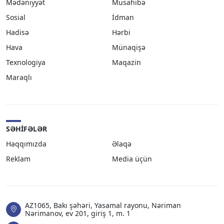
Mədəniyyət
Müsahibə
Sosial
İdman
Hadisə
Hərbi
Hava
Münaqişə
Texnologiya
Maqazin
Maraqlı
SƏHIFƏLƏR
Haqqımızda
Əlaqə
Reklam
Media üçün
AZ1065, Bakı şəhəri, Yasamal rayonu, Nəriman
Nərimanov, ev 201, giriş 1, m. 1