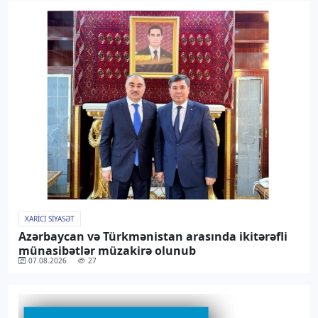
XARICI SIYASƏT
Azərbaycan və Türkmənistan arasında ikitərəfli
münasibətlər müzakirə olunub
07.08.2026
27