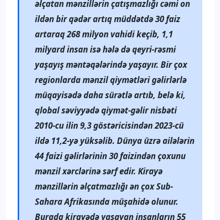
əlçatan mənzillərin çatışmazlığı cəmi on
ildən bir qədər artıq müddətdə 30 faiz
artaraq 268 milyon vahidi keçib, 1,1
milyard insan isə hələ də qeyri-rəsmi
yaşayış məntəqələrində yaşayır. Bir çox
regionlarda mənzil qiymətləri gəlirlərlə
müqayisədə daha sürətlə artıb, belə ki,
qlobal səviyyədə qiymət-gəlir nisbəti
2010-cu ilin 9,3 göstəricisindən 2023-cü
ildə 11,2-yə yüksəlib. Dünya üzrə ailələrin
44 faizi gəlirlərinin 30 faizindən çoxunu
mənzil xərclərinə sərf edir. Kirayə
mənzillərin əlçatmazlığı ən çox Sub-
Sahara Afrikasında müşahidə olunur.
Burada kirayədə yaşayan insanların 55