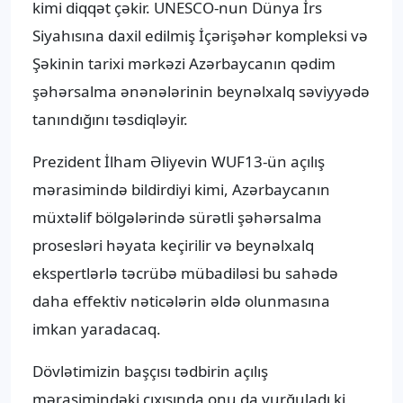
kimi diqqət çəkir. UNESCO-nun Dünya İrs
Siyahısına daxil edilmiş İçərişəhər kompleksi və
Şəkinin tarixi mərkəzi Azərbaycanın qədim
şəhərsalma ənənələrinin beynəlxalq səviyyədə
tanındığını təsdiqləyir.
Prezident İlham Əliyevin WUF13-ün açılış
mərasimində bildirdiyi kimi, Azərbaycanın
müxtəlif bölgələrində sürətli şəhərsalma
prosesləri həyata keçirilir və beynəlxalq
ekspertlərlə təcrübə mübadiləsi bu sahədə
daha effektiv nəticələrin əldə olunmasına
imkan yaradacaq.
Dövlətimizin başçısı tədbirin açılış
mərasimindəki çıxışında onu da vurğuladı ki,