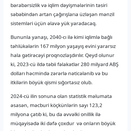
bərabərsizlik və iqlim dəyişmələrinin təsiri
səbəbindən artan çağırışlarıa üzləşən mənzil
sistemləri üçün əlavə yük yaradacaq.
Bununla yanaşı, 2040-cı ilə kimi iqlimlə bağlı
təhlükələrin 167 milyon yaşayış evini yararsız
hala gətirəcəyi proqnozlaşdırılır. Qeyd olunur
ki, 2023-cü ildə təbii fəlakətlər 280 milyard ABŞ
dolları həcmində zərərlə nəticələnib və bu
itkilərin böyük qismi sığortasız olub.
2024-cü ilin sonuna olan statistik məlumata
əsasən, məcburi köçkünlərin sayı 123,2
milyona çatıb ki, bu da əvvəlki onillik ilə
müqayisədə iki dəfə çoxdur və onların böyük