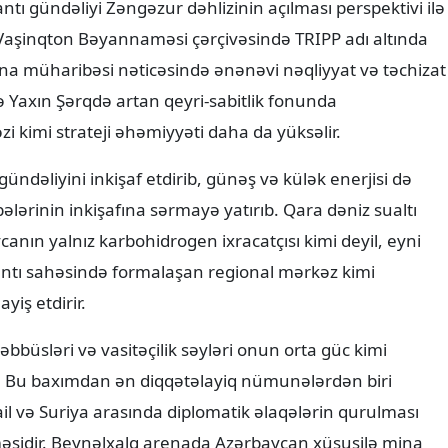
ı gündəliyi Zəngəzur dəhlizinin açılması perspektivi ilə
Vaşinqton Bəyannaməsi çərçivəsində TRIPP adı altında
ayna müharibəsi nəticəsində ənənəvi nəqliyyat və təchizat
də Yaxın Şərqdə artan qeyri-sabitlik fonunda
i kimi strateji əhəmiyyəti daha da yüksəlir.
ündəliyini inkişaf etdirib, günəş və külək enerjisi də
lərinin inkişafına sərmayə yatırıb. Qara dəniz sualtı
canın yalnız karbohidrogen ixracatçısı kimi deyil, eyni
antı sahəsində formalaşan regional mərkəz kimi
iş etdirir.
büsləri və vasitəçilik səyləri onun orta güc kimi
. Bu baxımdan ən diqqətəlayiq nümunələrdən biri
rail və Suriya arasında diplomatik əlaqələrin qurulması
əsidir. Beynəlxalq arenada Azərbaycan xüsusilə mina