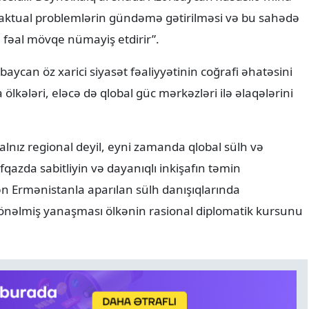
ən aktual problemlərin gündəmə gətirilməsi və bu sahədə
ə fəal mövqe nümayiş etdirir”.
aycan öz xarici siyasət fəaliyyətinin coğrafi əhatəsini
 ölkələri, eləcə də qlobal güc mərkəzləri ilə əlaqələrini
yalnız regional deyil, eyni zamanda qlobal sülh və
fqazda sabitliyin və dayanıqlı inkişafın təmin
n Ermənistanla aparılan sülh danışıqlarında
önəlmiş yanaşması ölkənin rasional diplomatik kursunu