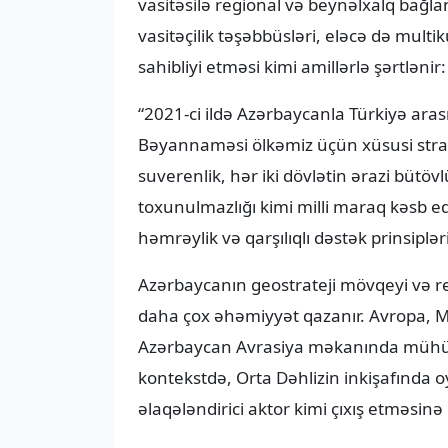
vasitəsilə regional və beynəlxalq bağlan
vasitəçilik təşəbbüsləri, eləcə də mult
sahibliyi etməsi kimi amillərlə şərtlənir:
“2021-ci ildə Azərbaycanla Türkiyə ara
Bəyannaməsi ölkəmiz üçün xüsusi strat
suverenlik, hər iki dövlətin ərazi bütö
toxunulmazlığı kimi milli maraq kəsb ed
həmrəylik və qarşılıqlı dəstək prinsiplər
Azərbaycanın geostrateji mövqeyi və re
daha çox əhəmiyyət qazanır. Avropa, M
Azərbaycan Avrasiya məkanında mühüm t
kontekstdə, Orta Dəhlizin inkişafında o
əlaqələndirici aktor kimi çıxış etməsinə