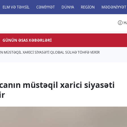
ELM VƏ TƏHSIL
CƏMIYYƏT
DÜNYA
REGION
MƏDƏNIYYƏT
H
GÜNÜN ƏSAS XƏBƏRLƏRI
IN MÜSTƏQIL XARICI SIYASƏTI QLOBAL SÜLHƏ TÖHFƏ VERIR
anın müstəqil xarici siyasəti
ir