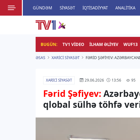
GÜNDƏM
SIYASƏT
İQTISADIYYAT
ANALITIKA
HADISƏ
TV1
Zamanı bizimlə yaşa!
BUGÜN:
TV1 VIDEO
İLHAM ƏLIYEV
WUF13
ƏSAS
XARICI SIYASƏT
FƏRID ŞƏFIYEV: AZƏRBAYCAN
XARICI SIYASƏT
95
29.06.2026
13:56
Fərid Şəfiyev:
Azərbayc
qlobal sülhə töhfə ver