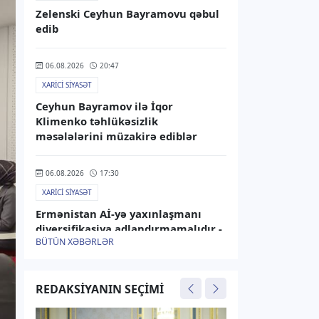
Zelenski Ceyhun Bayramovu qəbul
edib
06.08.2026
20:47
XARICI SIYASƏT
Ceyhun Bayramov ilə İqor
Klimenko təhlükəsizlik
məsələlərini müzakirə ediblər
06.08.2026
17:30
XARICI SIYASƏT
Ermənistan Aİ-yə yaxınlaşmanı
diversifikasiya adlandırmamalıdır -
BÜTÜN XƏBƏRLƏR
Rusiya XİN
06.08.2026
15:25
REDAKSIYANIN SEÇIMI
XARICI SIYASƏT