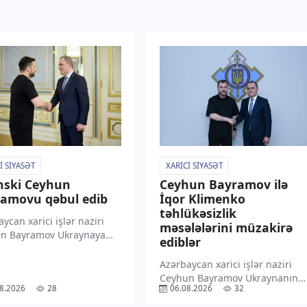
I SIYASƏT
XARICI SIYASƏT
nski Ceyhun
Ceyhun Bayramov ilə
amovu qəbul edib
İqor Klimenko
təhlükəsizlik
ycan xarici işlər naziri
məsələlərini müzakirə
n Bayramov Ukraynaya
ediblər
səfəri çərçivəsində
dent Volodimir Zelenski
Azərbaycan xarici işlər naziri
indən qəbul olunmaqdan
Ceyhun Bayramov Ukraynanın
8.2026
28
06.08.2026
32
nluğunu ifadə edib.
Milli Təhlükəsizlik və Müdafiə
xəbər verir ki, C. Bayramov
Şurasının katibi İqor Klimenko