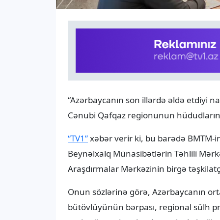
“Azərbaycanın son illərdə əldə etdiyi na
Cənubi Qafqaz regionunun hüdudlarında
“TV1”
xəbər verir ki, bu barədə BMTM-in
Beynəlxalq Münasibətlərin Təhlili Mərkəz
Araşdırmalar Mərkəzinin birgə təşkilatçıl
Onun sözlərinə görə, Azərbaycanın orta 
bütövlüyünün bərpası, regional sülh pros