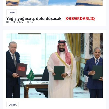
HAVA
Yağış yağacaq, dolu düşəcək –
XƏBƏRDARLIQ
07.08.2026
19
DÜNYA