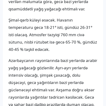
verilən məlumata görə, gecə bəzi yerlərdə
qısamüddətli yağış yağacağı ehtimalı var.
Şimal-qərb küləyi əsəcək. Havanın
temperaturu gecə 18-21° isti, gündüz 26-31°
isti olacaq. Atmosfer təzyiqi 760 mm civə
sütunu, nisbi rütubət isə gecə 65-70 %, gündüz
40-45 % təşkil edəcək.
Azərbaycanın rayonlarında bəzi yerlərdə arabir
yağış yağacağı gözlənilir. Ayrı-ayrı yerlərdə
intensiv olacağı, şimşək çaxacağı, dolu
düşəcəyi, gecə yağıntıların bəzi yerlərdə
güclənəcəyi ehtimalı var. Axşama doğru əksər
rayonlarda yağıntılar tədricən kəsiləcək. Gecə
və səhər bəzi dağlıq ərazilərdə duman olacaq.