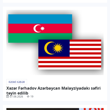
RƏSMI XƏBƏR
Xəzər Fərhadov Azərbaycan Malayziyadakı səfiri
təyin edilib
07.08.2026
19