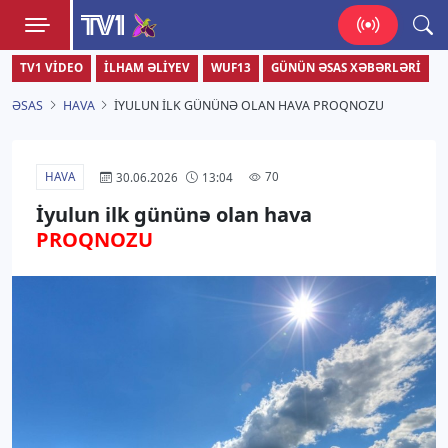
TV1
TV1 VIDEO
İLHAM ƏLIYEV
WUF13
GÜNÜN ƏSAS XƏBƏRLƏRI
Zamanı bizimlə yaşa!
ƏSAS
HAVA
İYULUN ILK GÜNÜNƏ OLAN HAVA PROQNOZU
HAVA
70
30.06.2026
13:04
İyulun ilk gününə olan hava
PROQNOZU