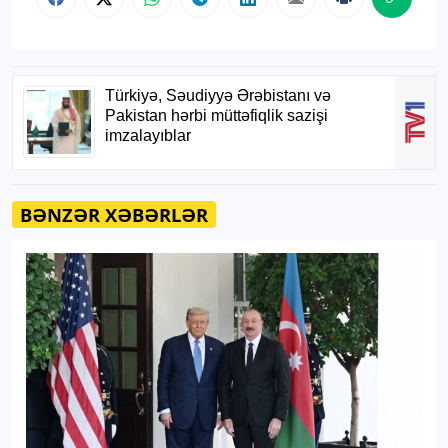
BƏNZƏR XƏBƏRLƏR