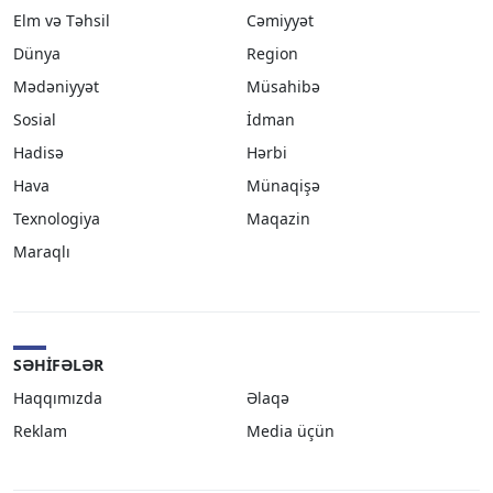
Elm və Təhsil
Cəmiyyət
Dünya
Region
Mədəniyyət
Müsahibə
Sosial
İdman
Hadisə
Hərbi
Hava
Münaqişə
Texnologiya
Maqazin
Maraqlı
SƏHIFƏLƏR
Haqqımızda
Əlaqə
Reklam
Media üçün