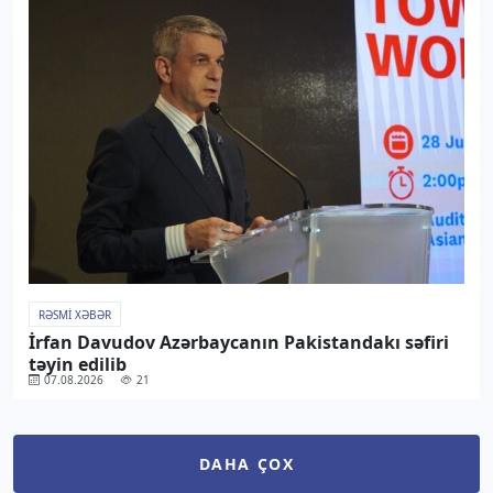
RƏSMI XƏBƏR
İrfan Davudov Azərbaycanın Pakistandakı səfiri
təyin edilib
07.08.2026
21
DAHA ÇOX