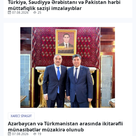
Türkiyə, Səudiyyə Ərəbistanı və Pakistan hərbi
müttəfiqlik sazişi imzalayıblar
07.08.2026
25
XARICI SIYASƏT
Azərbaycan və Türkmənistan arasında ikitərəfli
münasibətlər müzakirə olunub
07.08.2026
19