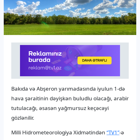
Bakıda və Abşeron yarımadasında iyulun 1-də
hava şəraitinin dəyişkən buludlu olacağı, arabir
tutulacağı, əsasən yağmursuz keçəcəyi
gözlənilir.
Milli Hidrometeorologiya Xidmətindən
“TV1”
-ə