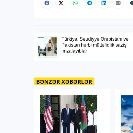
BƏNZƏR XƏBƏRLƏR