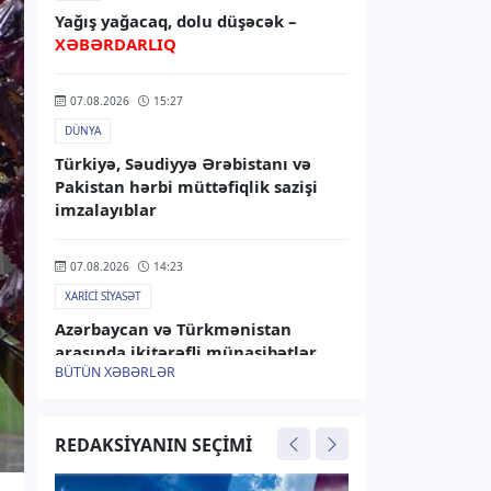
Yağış yağacaq, dolu düşəcək –
XƏBƏRDARLIQ
07.08.2026
15:27
DÜNYA
Türkiyə, Səudiyyə Ərəbistanı və
Pakistan hərbi müttəfiqlik sazişi
imzalayıblar
07.08.2026
14:23
XARICI SIYASƏT
Azərbaycan və Türkmənistan
arasında ikitərəfli münasibətlər
BÜTÜN XƏBƏRLƏR
müzakirə olunub
07.08.2026
13:45
REDAKSIYANIN SEÇIMI
RƏSMI XƏBƏR