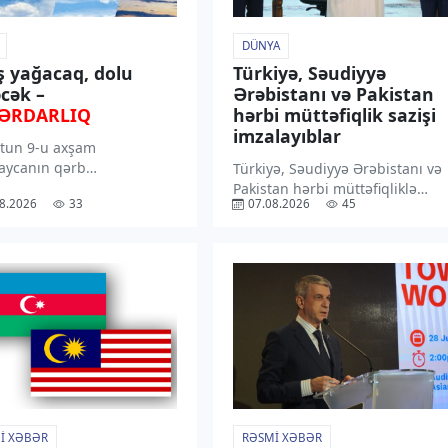
DÜNYA
ş yağacaq, dolu
Türkiyə, Səudiyyə
cək –
Ərəbistanı və Pakistan
ƏRDARLIQ
hərbi müttəfiqlik sazişi
imzalayıblar
tun 9-u axşam
aycanın qərb
Türkiyə, Səudiyyə Ərəbistanı və
larından başlayaraq 11-
Pakistan hərbi müttəfiqliklə
8.2026
33
07.08.2026
45
sasən dağlıq və dağətəyi
bağlı Məkkə Birgə Müdafiə
ərdə arabir yağış yağacağı
Sazişini imzalayıblar. “TV1”
ilir. “TV1” xəbər verir ki,
xəbər verir ki, Pakistan Xarici
rədə Milli
İşlər Nazirliyinin bəyanatına
meteorologiya Xidmətinin
əsasən, müdafiə sazişi regiond
ı xəbərdarlıqda bildirilib.
və onun hüdudlarından
olunub […]
kənarda […]
I XƏBƏR
RƏSMI XƏBƏR