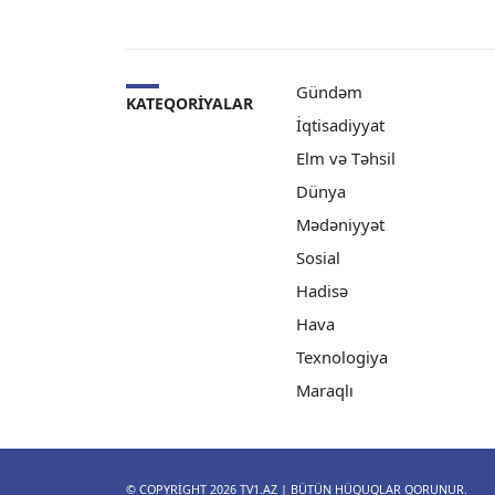
Gündəm
KATEQORIYALAR
İqtisadiyyat
Elm və Təhsil
Dünya
Mədəniyyət
Sosial
Hadisə
Hava
Texnologiya
Maraqlı
© COPYRIGHT 2026
TV1.AZ
| BÜTÜN HÜQUQLAR QORUNUR.