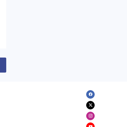
hücum ediblər
07.08.2026
09:03
DÜNYA
Tramp “doğum turizmi”ni qadağan
edən sərəncamı imzalayıb
06.08.2026
22:51
ANALITIKA
Azərbaycanın geosiyasi seçimi:
Normal və davamlı münasibətlər
06.08.2026
20:51
Facebook
XARICI SIYASƏT
Zelenski Ceyhun Bayramovu qəbul
Twitter
edib
Instagram