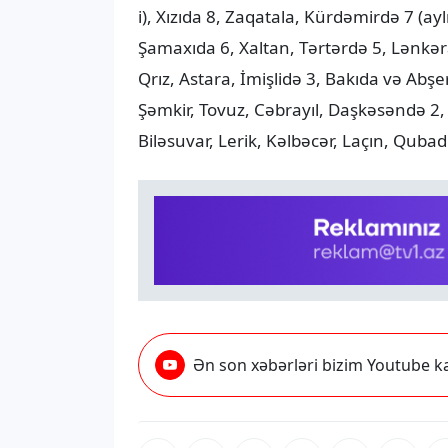
i), Xızıda 8, Zaqatala, Kürdəmirdə 7 (
Şamaxıda 6, Xaltan, Tərtərdə 5, Lənkər
Qrız, Astara, İmişlidə 3, Bakıda və A
Şəmkir, Tovuz, Cəbrayıl, Daşkəsəndə 2,
Biləsuvar, Lerik, Kəlbəcər, Laçın, Qubad
Ən son xəbərləri bizim Youtube ka