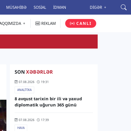
MÜSAHIBƏ
SOSIAL
İDMAN
DIGƏR
AQQIMIZDA
REKLAM
CANLI
SON
XƏBƏRLƏR
07.08.2026
19:31
ANALITIKA
8 avqust tarixin bir ili və yaxud
diplomatik uğurun 365 günü
07.08.2026
17:39
HAVA