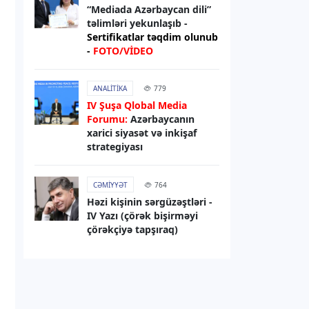
“Mediada Azərbaycan dili”
07.08.2026
13:01
təlimləri yekunlaşıb -
RƏSMI XƏBƏR
Sertifikatlar təqdim olunub
-
FOTO/VİDEO
Media və Yayım Şurasının strukturu
təsdiqlənib
ANALITIKA
779
07.08.2026
12:56
IV Şuşa Qlobal Media
Forumu:
Azərbaycanın
HAVA
xarici siyasət və inkişaf
Sabah hava necə olacaq?
strategiyası
07.08.2026
12:52
CƏMIYYƏT
764
HADISƏ
Həzi kişinin sərgüzəştləri -
IV Yazı (çörək bişirməyi
Zərdabda qəsdən yanğın
çörəkçiyə tapşıraq)
törətməkdə şübhəli bilinən şəxs
saxlanılıb
07.08.2026
11:14
DÜNYA