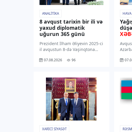
ANALITIKA
HAVA
8 avqust tarixin bir ili və
Yağı
yaxud diplomatik
düşə
uğurun 365 günü
XƏB
Prezident İlham Əliyevin 2025-ci
Avqus
il avqustun 8-də Vaşinqtona
Azərb
etdiyi işgüzar səfər
rayon
07.08.2026
96
07.0
Azərbaycanın diplomatiya
dək ə
tarixinin ən əhəmiyyətli
ərazil
səhifələrindəndir. Prezident
gözlən
Donald Trampın dəvəti ilə
bu ba
reallaşan bu səfər Azərbaycan –
Hidro
ABŞ münasibətlərinin yeni […]
yaydığ
Qeyd 
XARICI SIYASƏT
RƏSM