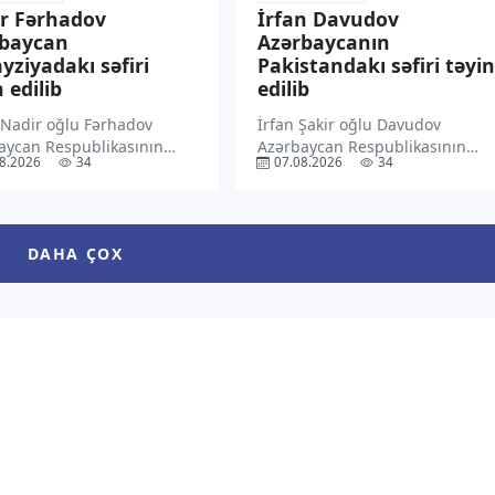
r Fərhadov
İrfan Davudov
rbaycan
Azərbaycanın
yziyadakı səfiri
Pakistandakı səfiri təyin
 edilib
edilib
 Nadir oğlu Fərhadov
İrfan Şakir oğlu Davudov
aycan Respublikasının
Azərbaycan Respublikasının
8.2026
34
07.08.2026
34
ziyada fövqəladə və
Pakistan İslam Respublikasında
yyətli səfiri təyin edilib.
fövqəladə və səlahiyyətli səfiri
xəbər verir ki, Prezident
təyin edilib. “TV1” xəbər verir ki,
 Əliyev bununla bağlı
Prezident İlham Əliyev bununla
DAHA ÇOX
cam imzalayıb. Sənədin
bağlı Sərəncam imzalayıb.
 Azərbaycan Prezidentinin
Sənədin mətni Azərbaycan
internet […]
Prezidentinin […]