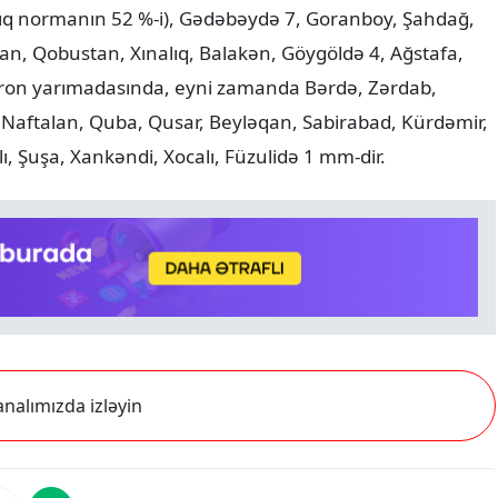
aylıq normanın 52 %-i), Gədəbəydə 7, Goranboy, Şahdağ,
an, Qobustan, Xınalıq, Balakən, Göygöldə 4, Ağstafa,
bşeron yarımadasında, eyni zamanda Bərdə, Zərdab,
 Naftalan, Quba, Qusar, Beyləqan, Sabirabad, Kürdəmir,
lı, Şuşa, Xankəndi, Xocalı, Füzulidə 1 mm-dir.
nalımızda izləyin