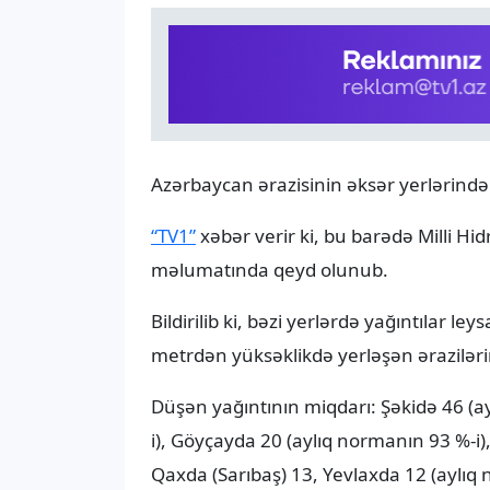
Azərbaycan ərazisinin əksər yerlərində ş
“TV1”
xəbər verir ki, bu barədə Milli Hi
məlumatında qeyd olunub.
Bildirilib ki, bəzi yerlərdə yağıntılar l
metrdən yüksəklikdə yerləşən ərazilər
Düşən yağıntının miqdarı: Şəkidə 46 (a
i), Göyçayda 20 (aylıq normanın 93 %-i
Qaxda (Sarıbaş) 13, Yevlaxda 12 (aylıq