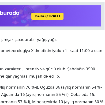
imşək çaxır, arabir yağış yağır.
ANALITIKA
07.08.2026
drometeorologiya Xidmətinin iyulun 1-i saat 11:00-a olan
8 avqust tarixin bir ili və y
diplomatik uğurun 365 gü
eysan xarakterli, intensiv və güclü olub. Şahdağın 3500
inə qar yağması müşahidə edilib.
ylıq normanın 76 %-i), Oğuzda 36 (aylıq normanın 54 %-
), Ağdamda 16 (aylıq normanın 55 %-i), Qəbələdə 15,
 normanın 57 %-i), Mingəçevirdə 10 (aylıq normanın 50 %-