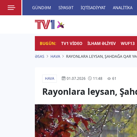
GÜNDƏM
SIYASƏT
İQTISADIYYAT
ANALITIKA
HADISƏ
TV1
Zamanı bizimlə yaşa!
BUGÜN:
TV1 VIDEO
İLHAM ƏLIYEV
WUF13
ƏSAS
HAVA
RAYONLARA LEYSAN, ŞAHDAĞA QAR YAĞ
HAVA
61
01.07.2026
11:48
Rayonlara leysan, Şah