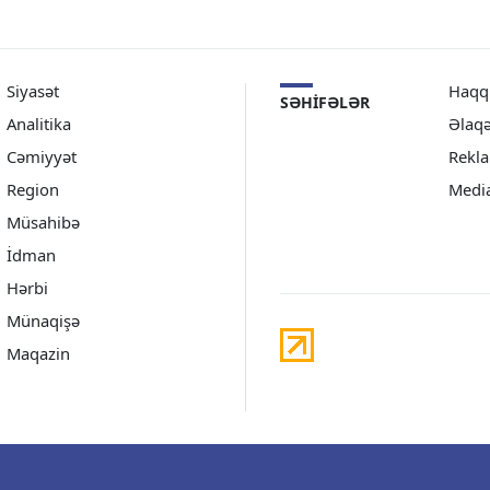
Siyasət
Haqq
SƏHIFƏLƏR
Analitika
Əlaq
Cəmiyyət
Rekl
Region
Medi
Müsahibə
İdman
Hərbi
Münaqişə
Maqazin