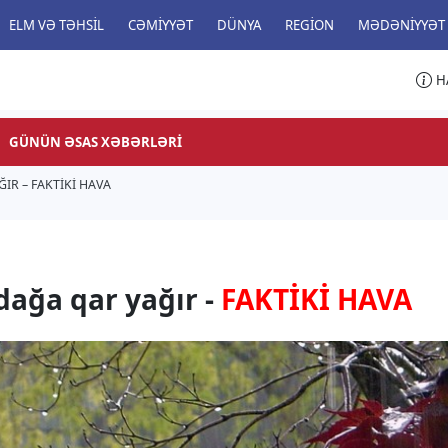
ELM VƏ TƏHSIL
CƏMIYYƏT
DÜNYA
REGION
MƏDƏNIYYƏT
H
GÜNÜN ƏSAS XƏBƏRLƏRI
IR – FAKTİKİ HAVA
dağa qar yağır -
FAKTİKİ HAVA