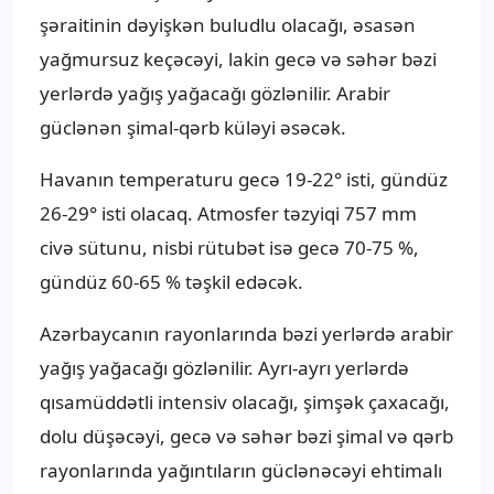
şəraitinin dəyişkən buludlu olacağı, əsasən
yağmursuz keçəcəyi, lakin gecə və səhər bəzi
yerlərdə yağış yağacağı gözlənilir. Arabir
güclənən şimal-qərb küləyi əsəcək.
Havanın temperaturu gecə 19-22° isti, gündüz
26-29° isti olacaq. Atmosfer təzyiqi 757 mm
civə sütunu, nisbi rütubət isə gecə 70-75 %,
gündüz 60-65 % təşkil edəcək.
Azərbaycanın rayonlarında bəzi yerlərdə arabir
yağış yağacağı gözlənilir. Ayrı-ayrı yerlərdə
qısamüddətli intensiv olacağı, şimşək çaxacağı,
dolu düşəcəyi, gecə və səhər bəzi şimal və qərb
rayonlarında yağıntıların güclənəcəyi ehtimalı