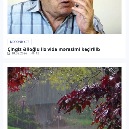
MƏDƏNIYYƏT
Çingiz Əlioğlu ilə vida mərasimi keçirilib
10.08.2026
13