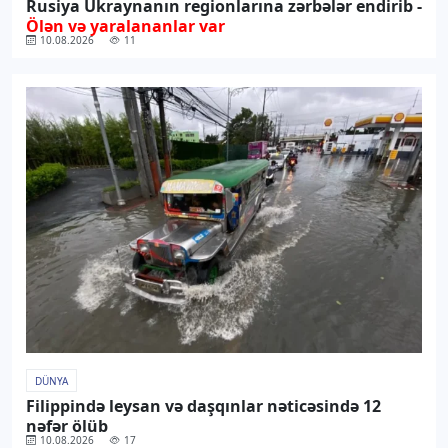
Rusiya Ukraynanın regionlarına zərbələr endirib -
Ölən və yaralananlar var
10.08.2026
11
DÜNYA
Filippində leysan və daşqınlar nəticəsində 12
nəfər ölüb
10.08.2026
17