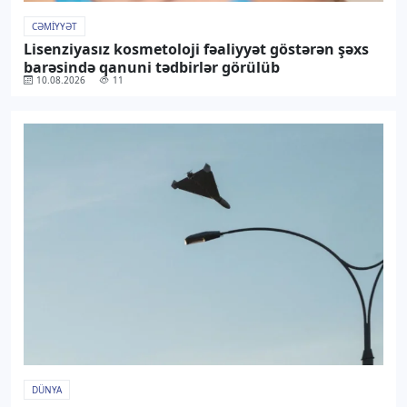
CƏMIYYƏT
Lisenziyasız kosmetoloji fəaliyyət göstərən şəxs
barəsində qanuni tədbirlər görülüb
10.08.2026
11
DÜNYA