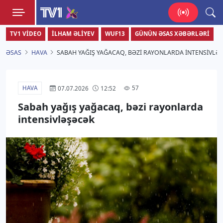
TV1
TV1 VIDEO
İLHAM ƏLIYEV
WUF13
GÜNÜN ƏSAS XƏBƏRLƏRI
Zamanı bizimlə yaşa!
ƏSAS
HAVA
SABAH YAĞIŞ YAĞACAQ, BƏZI RAYONLARDA INTENSIVLƏ
HAVA
57
07.07.2026
12:52
Sabah yağış yağacaq, bəzi rayonlarda
intensivləşəcək