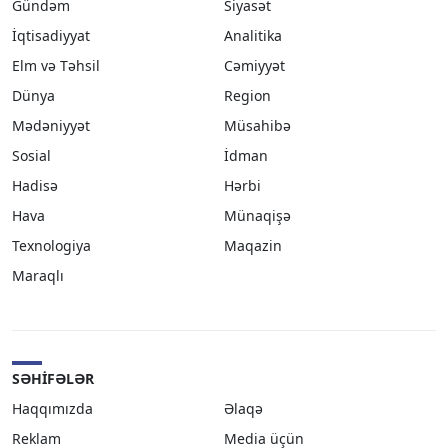
Gündəm
Siyasət
İqtisadiyyat
Analitika
Elm və Təhsil
Cəmiyyət
Dünya
Region
Mədəniyyət
Müsahibə
Sosial
İdman
Hadisə
Hərbi
Hava
Münaqişə
Texnologiya
Maqazin
Maraqlı
SƏHIFƏLƏR
Haqqımızda
Əlaqə
Reklam
Media üçün