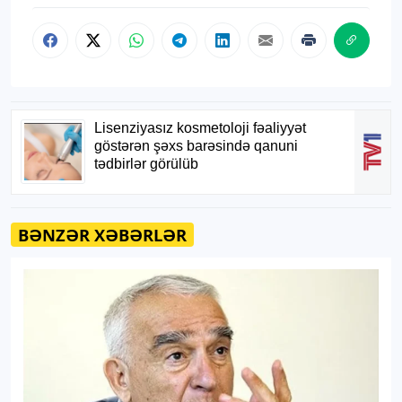
BƏNZƏR XƏBƏRLƏR