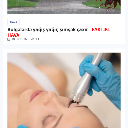
HAVA
Bölgələrdə yağış yağır, şimşək çaxır -
FAKTİKİ
HAVA
10.08.2026
13