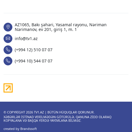
AZ1065, Bakı şəhəri, Yasamal rayonu, Nəriman
Nərimanov, ev 201, giriş 1, m. 1
info@tv1.az
(+994 12) 510 07 07
(+994 10) 544 07 07
© COPYRIGHT 2026
TV1.AZ
| BÜTÜN HÜQUQLAR QORUNUR.
XƏBƏRLƏR ISTINAD VERILMƏDƏN GÖTÜRÜLƏ, QANUNA ZIDD OLARAQ
KOPYALANA VƏ BAŞQA YERDƏ YAYIMLANA BILMƏZ.
created by Brandssoft