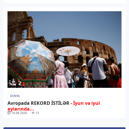
DÜNYA
Avropada REKORD İSTİLƏR -
İyun və iyul
aylarında...
10.08.2026
15