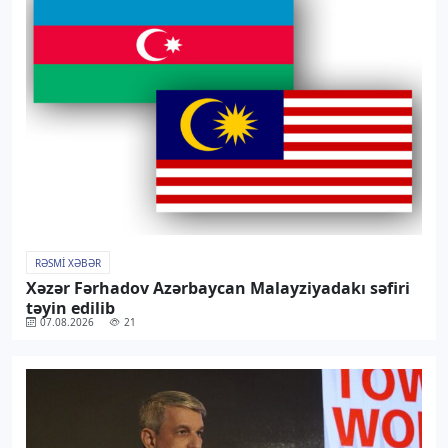
RƏSMI XƏBƏR
Xəzər Fərhadov Azərbaycan Malayziyadakı səfiri
təyin edilib
07.08.2026
21