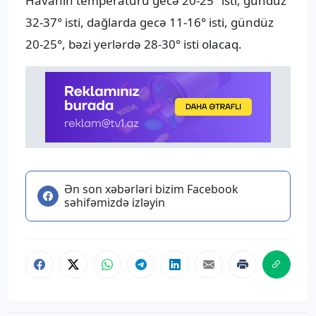
Havanın temperaturu gecə 20-25° isti, gündüz
32-37° isti, dağlarda gecə 11-16° isti, gündüz
20-25°, bəzi yerlərdə 28-30° isti olacaq.
Ən son xəbərləri bizim Facebook
səhifəmizdə izləyin