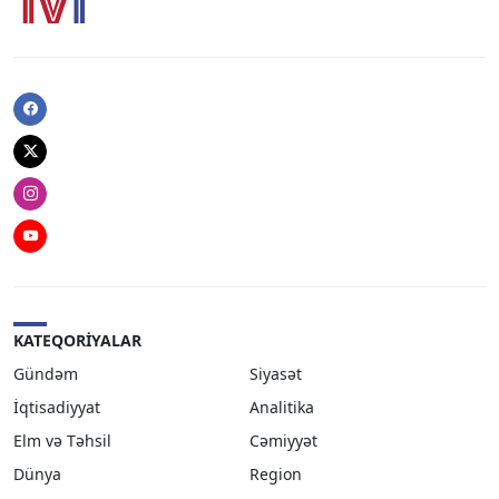
Facebook
Twitter
Instagram
Youtube
KATEQORIYALAR
Gündəm
Siyasət
İqtisadiyyat
Analitika
Elm və Təhsil
Cəmiyyət
Dünya
Region