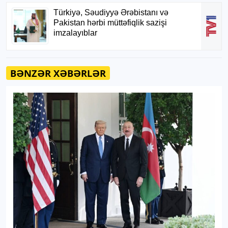
BƏNZƏR XƏBƏRLƏR