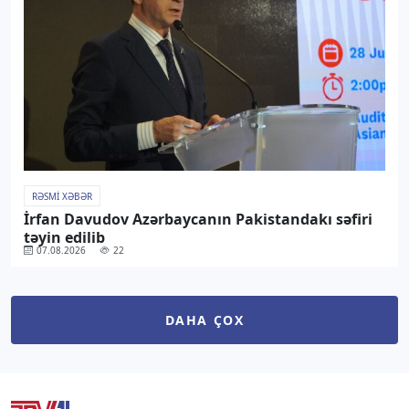
RƏSMI XƏBƏR
İrfan Davudov Azərbaycanın Pakistandakı səfiri
təyin edilib
07.08.2026
22
DAHA ÇOX