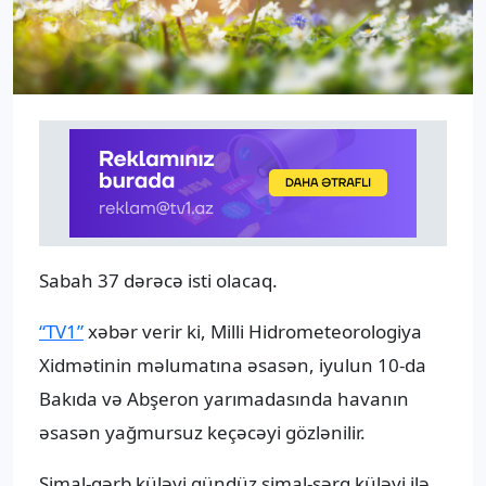
Sabah 37 dərəcə isti olacaq.
“TV1”
xəbər verir ki, Milli Hidrometeorologiya
Xidmətinin məlumatına əsasən, iyulun 10-da
Bakıda və Abşeron yarımadasında havanın
əsasən yağmursuz keçəcəyi gözlənilir.
Şimal-qərb küləyi gündüz şimal-şərq küləyi ilə