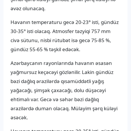
əvəz olunacaq.
Havanın temperaturu gecə 20-23° isti, gündüz
30-35° isti olacaq. Atmosfer təzyiqi 757 mm
civə sütunu, nisbi rütubət isə gecə 75-85 %,
gündüz 55-65 % təşkil edəcək.
Azərbaycanın rayonlarında havanın əsasən
yağmursuz keçəcəyi gözlənilir. Lakin gündüz
bəzi dağlıq ərazilərdə qısamüddətli yağış
yağacağı, şimşək çaxacağı, dolu düşəcəyi
ehtimalı var. Gecə və səhər bəzi dağlıq
ərazilərdə duman olacaq. Mülayim şərq küləyi
əsəcək.