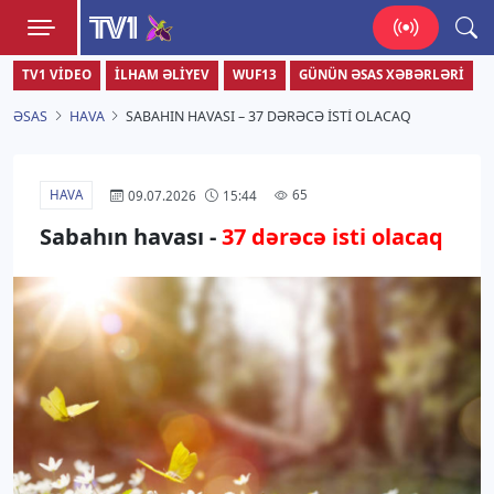
TV1
TV1 VIDEO
İLHAM ƏLIYEV
WUF13
GÜNÜN ƏSAS XƏBƏRLƏRI
Zamanı bizimlə yaşa!
ƏSAS
HAVA
SABAHIN HAVASI – 37 DƏRƏCƏ ISTI OLACAQ
HAVA
65
09.07.2026
15:44
Sabahın havası -
37 dərəcə isti olacaq