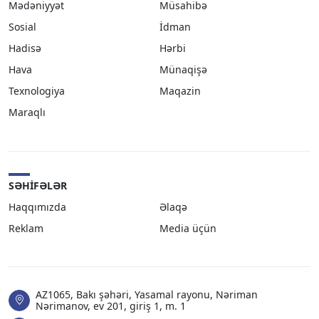
Mədəniyyət
Müsahibə
Sosial
İdman
Hadisə
Hərbi
Hava
Münaqişə
Texnologiya
Maqazin
Maraqlı
SƏHIFƏLƏR
Haqqımızda
Əlaqə
Reklam
Media üçün
AZ1065, Bakı şəhəri, Yasamal rayonu, Nəriman
Nərimanov, ev 201, giriş 1, m. 1