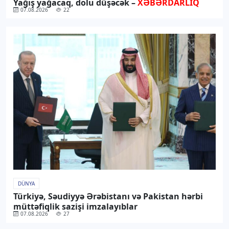
Yağış yağacaq, dolu düşəcək –
XƏBƏRDARLIQ
07.08.2026
22
DÜNYA
Türkiyə, Səudiyyə Ərəbistanı və Pakistan hərbi
müttəfiqlik sazişi imzalayıblar
07.08.2026
27