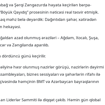
bağ və Şərqi Zəngəzurda həyata keçirilən bərpa-
“Böyük Qayıdış” prosesinin nəticəsi real təsvir etmişik.
aq məhz belə deyərdik: Dağıntıdan şəhər, xatirədən
n hekayəsi.
 işğaldan azad olunmuş əraziləri – Ağdam, Xocalı, Şuşa,
əcər və Zəngilanda aparılıb.
dördüncü günü keçirilir.
iyinə həsr olunmuş nazirlər görüşü, nazirlərin dəyirmi
ambleyaları, biznes sessiyaları və şəhərlərin rifahı ilə
rçivəsində həmçinin BMT və Azərbaycan bayraqlarının
nan Liderlər Sammiti ilə diqqət çəkib. Həmin gün qlobal