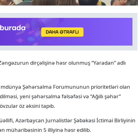
ANALITIKA
07.08.2026
əngəzurun dirçəlişinə həsr olunmuş “Yaradan” adlı
8 avqust tarixin bir ili və y
diplomatik uğurun 365 gü
Ümumdünya Şəhərsalma Forumununun prioritetləri olan
ilməsi, yeni şəhərsalma fəlsəfəsi və “Ağıllı şəhər”
vzular öz əksini tapıb.
llifi, Azərbaycan Jurnalistlər Şəbəkəsi İctimai Birliyinin
tən müharibəsinin 5 illiyinə həsr edilib.