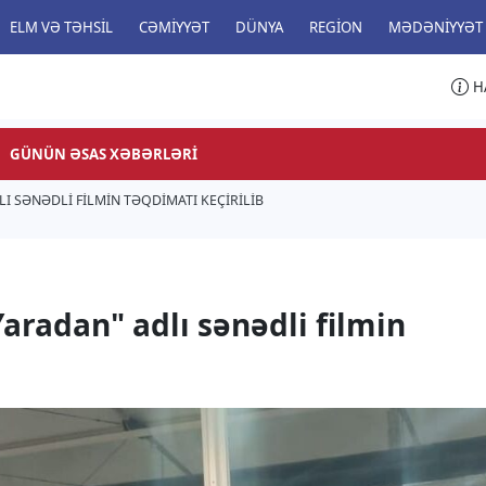
ELM VƏ TƏHSIL
CƏMIYYƏT
DÜNYA
REGION
MƏDƏNIYYƏT
H
GÜNÜN ƏSAS XƏBƏRLƏRI
I SƏNƏDLI FILMIN TƏQDIMATI KEÇIRILIB
aradan" adlı sənədli filmin