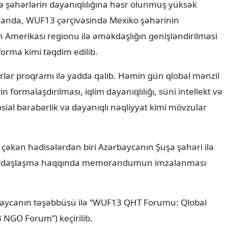
və şəhərlərin dayanıqlılığına həsr olunmuş yüksək
zamanda, WUF13 çərçivəsində Mexiko şəhərinin
ın Amerikası regionu ilə əməkdaşlığın genişləndirilməsi
rma kimi təqdim edilib.
ər proqramı ilə yadda qalıb. Həmin gün qlobal mənzil
n formalaşdırılması, iqlim dayanıqlılığı, süni intellekt və
sosial bərabərlik və dayanıqlı nəqliyyat kimi mövzular
çəkən hadisələrdən biri Azərbaycanın Şuşa şəhəri ilə
 qardaşlaşma haqqında memorandumun imzalanması
rbaycanın təşəbbüsü ilə “WUF13 QHT Forumu: Qlobal
 NGO Forum”) keçirilib.