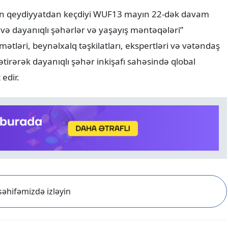
ının qeydiyyatdan keçdiyi WUF13 mayın 22-dək davam
və dayanıqlı şəhərlər və yaşayış məntəqələri”
əri, beynəlxalq təşkilatları, ekspertləri və vətəndaş
tirərək dayanıqlı şəhər inkişafı sahəsində qlobal
edir.
əhifəmizdə izləyin