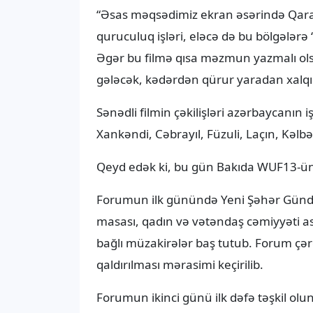
“Əsas məqsədimiz ekran əsərində Qara
quruculuq işləri, eləcə də bu bölgələrə 
Əgər bu filmə qısa məzmun yazmalı ols
gələcək, kədərdən qürur yaradan xalqı
Sənədli filmin çəkilişləri azərbaycanın
Xankəndi, Cəbrayıl, Füzuli, Laçın, Kəlb
Qeyd edək ki, bu gün Bakıda WUF13-ün 
Forumun ilk günündə Yeni Şəhər Gündəl
masası, qadın və vətəndaş cəmiyyəti ass
bağlı müzakirələr baş tutub. Forum çə
qaldırılması mərasimi keçirilib.
Forumun ikinci günü ilk dəfə təşkil olu