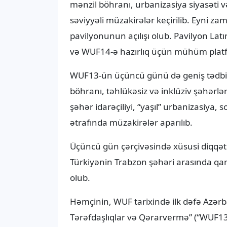
mənzil böhranı, urbanizasiya siyasəti 
səviyyəli müzakirələr keçirilib. Eyni 
pavilyonunun açılışı olub. Pavilyon Lat
və WUF14-ə hazırlıq üçün mühüm platfo
WUF13-ün üçüncü günü də geniş tədbirl
böhranı, təhlükəsiz və inklüziv şəhərləri
şəhər idarəçiliyi, “yaşıl” urbanizasiya, 
ətrafında müzakirələr aparılıb.
Üçüncü gün çərçivəsində xüsusi diqqət 
Türkiyənin Trabzon şəhəri arasında
olub.
Həmçinin, WUF tarixində ilk dəfə Azə
Tərəfdaşlıqlar və Qərarvermə” (“WUF13