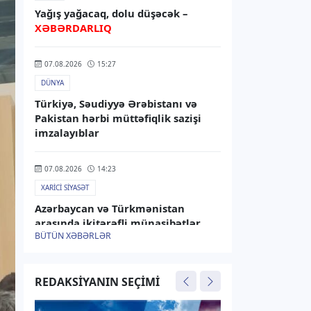
Yağış yağacaq, dolu düşəcək –
XƏBƏRDARLIQ
07.08.2026
15:27
DÜNYA
Türkiyə, Səudiyyə Ərəbistanı və
Pakistan hərbi müttəfiqlik sazişi
imzalayıblar
07.08.2026
14:23
XARICI SIYASƏT
Azərbaycan və Türkmənistan
arasında ikitərəfli münasibətlər
BÜTÜN XƏBƏRLƏR
müzakirə olunub
07.08.2026
13:45
REDAKSIYANIN SEÇIMI
RƏSMI XƏBƏR