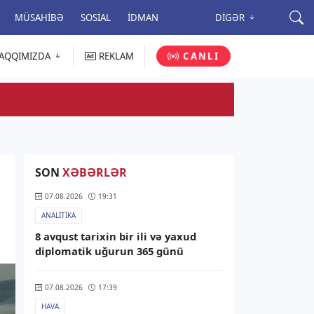
MÜSAHIBƏ
SOSIAL
İDMAN
DIGƏR
AQQIMIZDA
REKLAM
CANLI
SON
XƏBƏRLƏR
07.08.2026
19:31
ANALITIKA
8 avqust tarixin bir ili və yaxud
diplomatik uğurun 365 günü
07.08.2026
17:39
HAVA