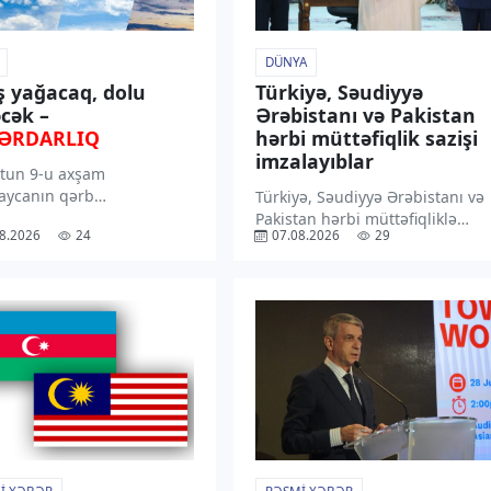
DÜNYA
ş yağacaq, dolu
Türkiyə, Səudiyyə
cək –
Ərəbistanı və Pakistan
ƏRDARLIQ
hərbi müttəfiqlik sazişi
imzalayıblar
tun 9-u axşam
aycanın qərb
Türkiyə, Səudiyyə Ərəbistanı və
larından başlayaraq 11-
Pakistan hərbi müttəfiqliklə
8.2026
24
07.08.2026
29
sasən dağlıq və dağətəyi
bağlı Məkkə Birgə Müdafiə
ərdə arabir yağış yağacağı
Sazişini imzalayıblar. “TV1”
ilir. “TV1” xəbər verir ki,
xəbər verir ki, Pakistan Xarici
rədə Milli
İşlər Nazirliyinin bəyanatına
meteorologiya Xidmətinin
əsasən, müdafiə sazişi regiond
ı xəbərdarlıqda bildirilib.
və onun hüdudlarından
olunub […]
kənarda […]