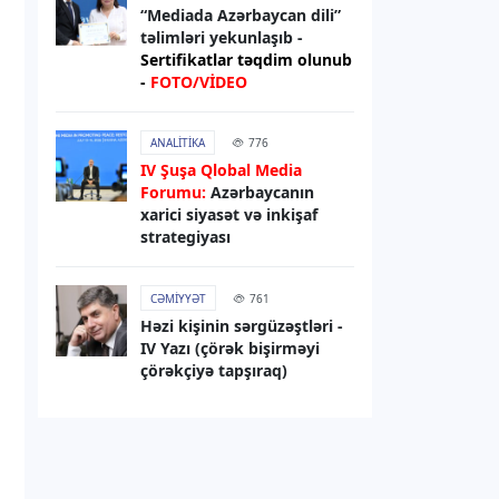
“Mediada Azərbaycan dili”
07.08.2026
13:01
təlimləri yekunlaşıb -
RƏSMI XƏBƏR
Sertifikatlar təqdim olunub
-
FOTO/VİDEO
Media və Yayım Şurasının strukturu
təsdiqlənib
ANALITIKA
776
07.08.2026
12:56
IV Şuşa Qlobal Media
Forumu:
Azərbaycanın
HAVA
xarici siyasət və inkişaf
Sabah hava necə olacaq?
strategiyası
07.08.2026
12:52
CƏMIYYƏT
761
HADISƏ
Həzi kişinin sərgüzəştləri -
IV Yazı (çörək bişirməyi
Zərdabda qəsdən yanğın
çörəkçiyə tapşıraq)
törətməkdə şübhəli bilinən şəxs
saxlanılıb
07.08.2026
11:14
DÜNYA