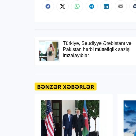
BƏNZƏR XƏBƏRLƏR