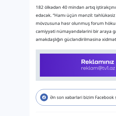
182 ölkədən 40 mindən artıq iştirakç
edəcək. “Hamı üçün mənzil: təhlükəsiz 
mövzusuna həsr olunmuş forum hökumətl
cəmiyyəti nümayəndələrini bir araya gə
əməkdaşlığın gücləndirilməsinə xidmət 
Ən son xəbərləri bizim Facebook s