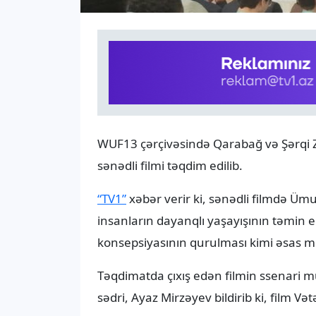
WUF13 çərçivəsində Qarabağ və Şərqi Z
sənədli filmi təqdim edilib.
“TV1”
xəbər verir ki, sənədli filmdə 
insanların dayanqlı yaşayışının təmin ed
konsepsiyasının qurulması kimi əsas mö
Təqdimatda çıxış edən filmin ssenari müə
sədri, Ayaz Mirzəyev bildirib ki, film Və