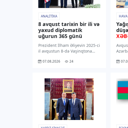
ANALITIKA
HAVA
8 avqust tarixin bir ili və
Yağı
yaxud diplomatik
düşə
uğurun 365 günü
XƏB
Prezident İlham Əliyevin 2025-ci
Avqus
il avqustun 8-də Vaşinqtona
Azərb
etdiyi işgüzar səfər
rayon
07.08.2026
24
07.0
Azərbaycanın diplomatiya
dək ə
tarixinin ən əhəmiyyətli
ərazil
səhifələrindəndir. Prezident
gözlən
Donald Trampın dəvəti ilə
bu ba
reallaşan bu səfər Azərbaycan –
Hidro
ABŞ münasibətlərinin yeni […]
yaydığ
Qeyd 