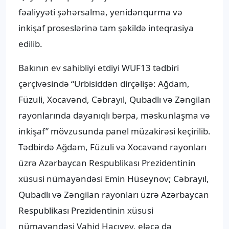
fəaliyyəti şəhərsalma, yenidənqurma və
inkişaf proseslərinə tam şəkildə inteqrasiya
edilib.
Bakının ev sahibliyi etdiyi WUF13 tədbiri
çərçivəsində “Urbisiddən dirçəlişə: Ağdam,
Füzuli, Xocavənd, Cəbrayıl, Qubadlı və Zəngilan
rayonlarında dayanıqlı bərpa, məskunlaşma və
inkişaf” mövzusunda panel müzakirəsi keçirilib.
Tədbirdə Ağdam, Füzuli və Xocavənd rayonları
üzrə Azərbaycan Respublikası Prezidentinin
xüsusi nümayəndəsi Emin Hüseynov; Cəbrayıl,
Qubadlı və Zəngilan rayonları üzrə Azərbaycan
Respublikası Prezidentinin xüsusi
nümayəndəsi Vahid Hacıyev, eləcə də