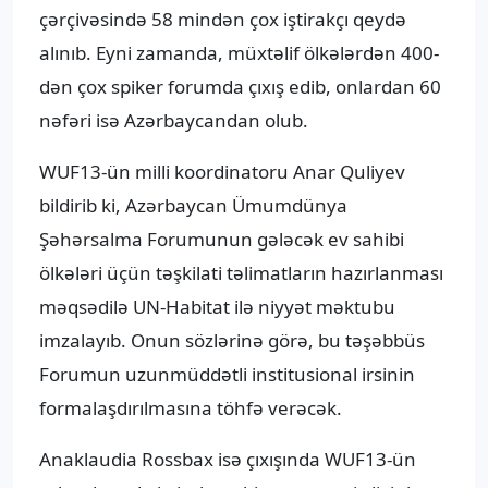
çərçivəsində 58 mindən çox iştirakçı qeydə
alınıb. Eyni zamanda, müxtəlif ölkələrdən 400-
dən çox spiker forumda çıxış edib, onlardan 60
nəfəri isə Azərbaycandan olub.
WUF13-ün milli koordinatoru Anar Quliyev
bildirib ki, Azərbaycan Ümumdünya
Şəhərsalma Forumunun gələcək ev sahibi
ölkələri üçün təşkilati təlimatların hazırlanması
məqsədilə UN-Habitat ilə niyyət məktubu
imzalayıb. Onun sözlərinə görə, bu təşəbbüs
Forumun uzunmüddətli institusional irsinin
formalaşdırılmasına töhfə verəcək.
Anaklaudia Rossbax isə çıxışında WUF13-ün