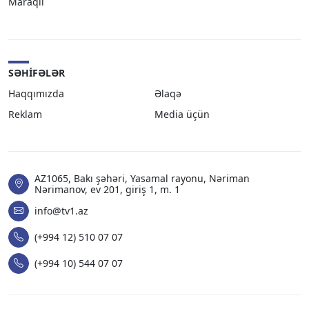
Maraqlı
SƏHIFƏLƏR
Haqqımızda
Əlaqə
Reklam
Media üçün
AZ1065, Bakı şəhəri, Yasamal rayonu, Nəriman
Nərimanov, ev 201, giriş 1, m. 1
info@tv1.az
(+994 12) 510 07 07
(+994 10) 544 07 07