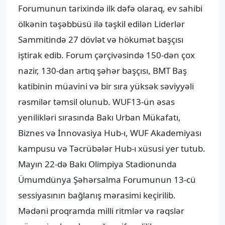
Forumunun tarixində ilk dəfə olaraq, ev sahibi
ölkənin təşəbbüsü ilə təşkil edilən Liderlər
Sammitində 27 dövlət və hökumət başçısı
iştirak edib. Forum çərçivəsində 150-dən çox
nazir, 130-dan artıq şəhər başçısı, BMT Baş
katibinin müavini və bir sıra yüksək səviyyəli
rəsmilər təmsil olunub. WUF13-ün əsas
yenilikləri sırasında Bakı Urban Mükafatı,
Biznes və İnnovasiya Hub-ı, WUF Akademiyası
kampusu və Təcrübələr Hub-ı xüsusi yer tutub.
Mayın 22-də Bakı Olimpiya Stadionunda
Ümumdünya Şəhərsalma Forumunun 13-cü
sessiyasının bağlanış mərasimi keçirilib.
Mədəni proqramda milli ritmlər və rəqslər