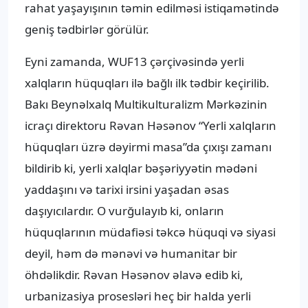
rahat yaşayışının təmin edilməsi istiqamətində
geniş tədbirlər görülür.
Eyni zamanda, WUF13 çərçivəsində yerli
xalqların hüquqları ilə bağlı ilk tədbir keçirilib.
Bakı Beynəlxalq Multikulturalizm Mərkəzinin
icraçı direktoru Rəvan Həsənov “Yerli xalqların
hüquqları üzrə dəyirmi masa”da çıxışı zamanı
bildirib ki, yerli xalqlar bəşəriyyətin mədəni
yaddaşını və tarixi irsini yaşadan əsas
daşıyıcılardır. O vurğulayıb ki, onların
hüquqlarının müdafiəsi təkcə hüquqi və siyasi
deyil, həm də mənəvi və humanitar bir
öhdəlikdir. Rəvan Həsənov əlavə edib ki,
urbanizasiya prosesləri heç bir halda yerli