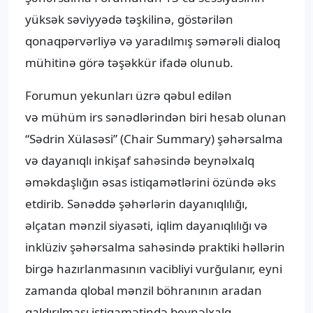
yüksək səviyyədə təşkilinə, göstərilən
qonaqpərvərliyə və yaradılmış səmərəli dialoq
mühitinə görə təşəkkür ifadə olunub.
Forumun yekunları üzrə qəbul edilən
və mühüm irs sənədlərindən biri hesab olunan
“Sədrin Xülasəsi” (Chair Summary) şəhərsalma
və dayanıqlı inkişaf sahəsində beynəlxalq
əməkdaşlığın əsas istiqamətlərini özündə əks
etdirib. Sənəddə şəhərlərin dayanıqlılığı,
əlçatan mənzil siyasəti, iqlim dayanıqlılığı və
inklüziv şəhərsalma sahəsində praktiki həllərin
birgə hazırlanmasının vacibliyi vurğulanır, eyni
zamanda qlobal mənzil böhranının aradan
qaldırılması istiqamətində beynəlxalq