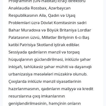
Proqramının (UN-Habitat) icraçı direktoru
Anaklaudia Rossbax, Azərbaycan
Respublikasının Ailə, Qadın və Uşaq
Problemləri üzrə Dövlət Komitəsinin sədri
Bahar Muradova və Böyük Britaniya Lordlar
Palatasının üzvü, Millətlər Birliyinin 6-cı Baş
katibi Patrisiya Skotland iştirak ediblər.
Sessiyada qadınların mənzil və torpaq
hüquqlarının gücləndirilməsi, inklüziv şəhər
inkişafı, təhlükəsiz şəhər mühiti və dayanıqlı
urbanizasiya məsələləri müzakirə olunub.
Çıxışlarda inklüziv mənzil siyasətlərinin
hazırlanmasının, qadınların maliyyə və kredit
resurslarına çıxış imkanlarının
genişləndirilməsinin, həmçinin onların