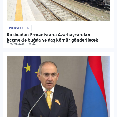
İNFRASTRUKTUR
Rusiyadan Ermənistana Azərbaycandan
keçməklə buğda və daş kömür göndəriləcək
07.08.2026
22