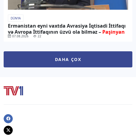
DÜNYA
Ermənistan eyni vaxtda Avrasiya İqtisadi İttifaqı
və Avropa İttifaqının üzvü ola bilməz –
Paşinyan
07.08.2026
22
DAHA ÇOX
Facebook
Twitter