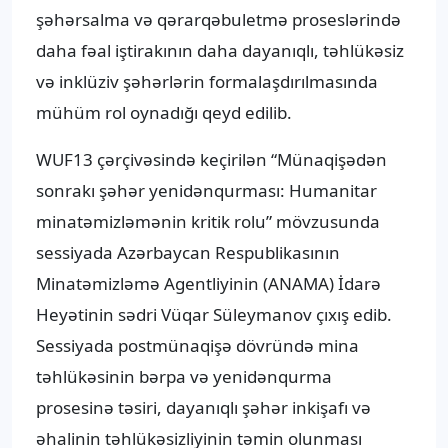
şəhərsalma və qərarqəbuletmə proseslərində
daha fəal iştirakının daha dayanıqlı, təhlükəsiz
və inklüziv şəhərlərin formalaşdırılmasında
mühüm rol oynadığı qeyd edilib.
WUF13 çərçivəsində keçirilən “Münaqişədən
sonrakı şəhər yenidənqurması: Humanitar
minatəmizləmənin kritik rolu” mövzusunda
sessiyada Azərbaycan Respublikasının
Minatəmizləmə Agentliyinin (ANAMA) İdarə
Heyətinin sədri Vüqar Süleymanov çıxış edib.
Sessiyada postmünaqişə dövründə mina
təhlükəsinin bərpa və yenidənqurma
prosesinə təsiri, dayanıqlı şəhər inkişafı və
əhalinin təhlükəsizliyinin təmin olunması