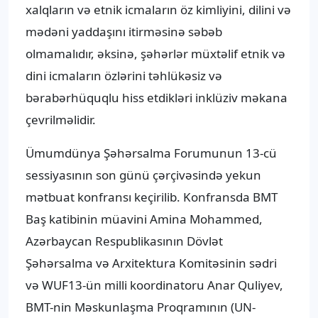
xalqların və etnik icmaların öz kimliyini, dilini və
mədəni yaddaşını itirməsinə səbəb
olmamalıdır, əksinə, şəhərlər müxtəlif etnik və
dini icmaların özlərini təhlükəsiz və
bərabərhüquqlu hiss etdikləri inklüziv məkana
çevrilməlidir.
Ümumdünya Şəhərsalma Forumunun 13-cü
sessiyasının son günü çərçivəsində yekun
mətbuat konfransı keçirilib. Konfransda BMT
Baş katibinin müavini Amina Mohammed,
Azərbaycan Respublikasının Dövlət
Şəhərsalma və Arxitektura Komitəsinin sədri
və WUF13-ün milli koordinatoru Anar Quliyev,
BMT-nin Məskunlaşma Proqramının (UN-