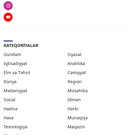
Instagram
Youtube
KATEQORIYALAR
Gündəm
Siyasət
İqtisadiyyat
Analitika
Elm və Təhsil
Cəmiyyət
Dünya
Region
Mədəniyyət
Müsahibə
Sosial
İdman
Hadisə
Hərbi
Hava
Münaqişə
Texnologiya
Maqazin