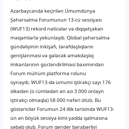
Azərbaycanda keçirilən Ümumdünya
Şəhərsalma Forumunun 13-cü sessiyası
(WUF13) rekord nəticələr və diqqətçəkən
məqamlarla yekunlaşıb. Qlobal şəhərsalma
gündəliyinin inkişafı, tərəfdaşlıqların
genişlənməsi və gələcək əməkdaşlıq
imkanlarının gücləndirilməsi baxımından
Forum mühüm platforma rolunu
oynayıb. WUF13-də ümumi iştirakçı sayı 176
ölkədən (o cümlədən ən azı 3 000 onlayn
iştirakçı olmaqla) 58 000 nəfəri ötüb. Bu
göstəricilər Forumun 24 illik tarixində WUF13-
ün ən böyük sessiya kimi yadda qalmasına
səbəb olub. Forum gender bərabərliyi