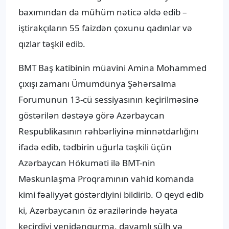
baxımından da mühüm nəticə əldə edib –
iştirakçıların 55 faizdən çoxunu qadınlar və
qızlar təşkil edib.
BMT Baş katibinin müavini Amina Mohammed
çıxışı zamanı Ümumdünya Şəhərsalma
Forumunun 13-cü sessiyasının keçirilməsinə
göstərilən dəstəyə görə Azərbaycan
Respublikasının rəhbərliyinə minnətdarlığını
ifadə edib, tədbirin uğurla təşkili üçün
Azərbaycan Hökuməti ilə BMT-nin
Məskunlaşma Proqramının vahid komanda
kimi fəaliyyət göstərdiyini bildirib. O qeyd edib
ki, Azərbaycanın öz ərazilərində həyata
keçirdiyi yenidənqurma, davamlı sülh və