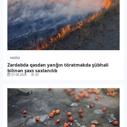
HADISƏ
Zərdabda qəsdən yanğın törətməkdə şübhəli
bilinən şəxs saxlanılıb
07.08.2026
20