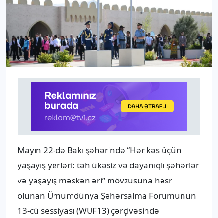
Mayın 22-də Bakı şəhərində “Hər kəs üçün
yaşayış yerləri: təhlükəsiz və dayanıqlı şəhərlər
və yaşayış məskənləri” mövzusuna həsr
olunan Ümumdünya Şəhərsalma Forumunun
13-cü sessiyası (WUF13) çərçivəsində