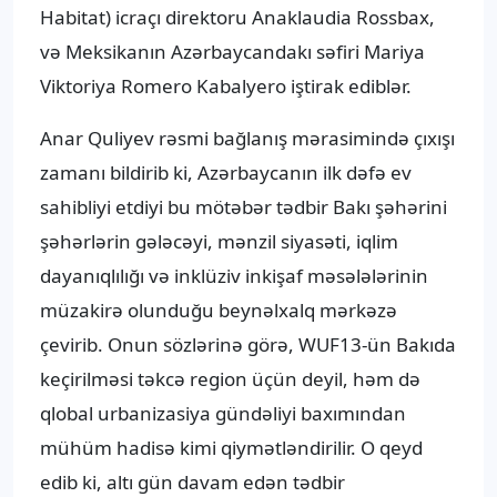
Habitat) icraçı direktoru Anaklaudia Rossbax,
və Meksikanın Azərbaycandakı səfiri Mariya
Viktoriya Romero Kabalyero iştirak ediblər.
Anar Quliyev rəsmi bağlanış mərasimində çıxışı
zamanı bildirib ki, Azərbaycanın ilk dəfə ev
sahibliyi etdiyi bu mötəbər tədbir Bakı şəhərini
şəhərlərin gələcəyi, mənzil siyasəti, iqlim
dayanıqlılığı və inklüziv inkişaf məsələlərinin
müzakirə olunduğu beynəlxalq mərkəzə
çevirib. Onun sözlərinə görə, WUF13-ün Bakıda
keçirilməsi təkcə region üçün deyil, həm də
qlobal urbanizasiya gündəliyi baxımından
mühüm hadisə kimi qiymətləndirilir. O qeyd
edib ki, altı gün davam edən tədbir