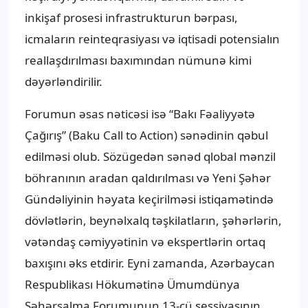
inkişaf prosesi infrastrukturun bərpası,
icmaların reinteqrasiyası və iqtisadi potensialın
reallaşdırılması baxımından nümunə kimi
dəyərləndirilir.
Forumun əsas nəticəsi isə “Bakı Fəaliyyətə
Çağırış” (Baku Call to Action) sənədinin qəbul
edilməsi olub. Sözügedən sənəd qlobal mənzil
böhranının aradan qaldırılması və Yeni Şəhər
Gündəliyinin həyata keçirilməsi istiqamətində
dövlətlərin, beynəlxalq təşkilatların, şəhərlərin,
vətəndaş cəmiyyətinin və ekspertlərin ortaq
baxışını əks etdirir. Eyni zamanda, Azərbaycan
Respublikası Hökumətinə Ümumdünya
Şəhərsalma Forumunun 13-cü sessiyasının