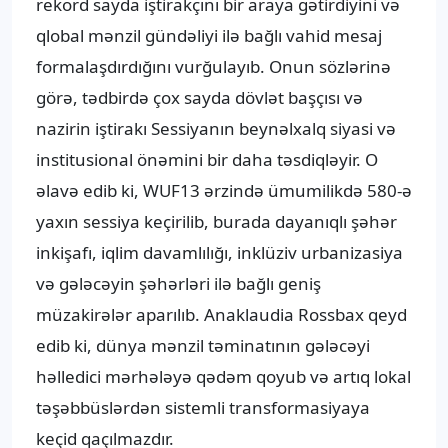
rekord sayda iştirakçını bir araya gətirdiyini və
qlobal mənzil gündəliyi ilə bağlı vahid mesaj
formalaşdırdığını vurğulayıb. Onun sözlərinə
görə, tədbirdə çox sayda dövlət başçısı və
nazirin iştirakı Sessiyanın beynəlxalq siyasi və
institusional önəmini bir daha təsdiqləyir. O
əlavə edib ki, WUF13 ərzində ümumilikdə 580-ə
yaxın sessiya keçirilib, burada dayanıqlı şəhər
inkişafı, iqlim davamlılığı, inklüziv urbanizasiya
və gələcəyin şəhərləri ilə bağlı geniş
müzakirələr aparılıb. Anaklaudia Rossbax qeyd
edib ki, dünya mənzil təminatının gələcəyi
həlledici mərhələyə qədəm qoyub və artıq lokal
təşəbbüslərdən sistemli transformasiyaya
keçid qaçılmazdır.