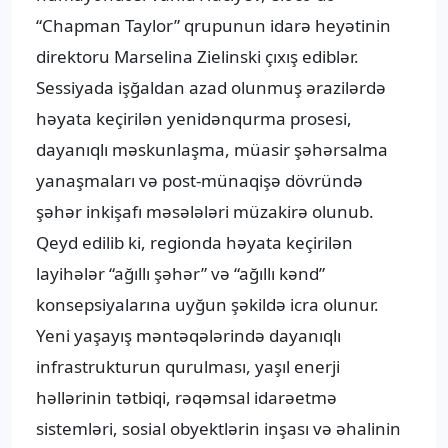
“Chapman Taylor” qrupunun idarə heyətinin
direktoru Marselina Zielinski çıxış ediblər.
Sessiyada işğaldan azad olunmuş ərazilərdə
həyata keçirilən yenidənqurma prosesi,
dayanıqlı məskunlaşma, müasir şəhərsalma
yanaşmaları və post-münaqişə dövründə
şəhər inkişafı məsələləri müzakirə olunub.
Qeyd edilib ki, regionda həyata keçirilən
layihələr “ağıllı şəhər” və “ağıllı kənd”
konsepsiyalarına uyğun şəkildə icra olunur.
Yeni yaşayış məntəqələrində dayanıqlı
infrastrukturun qurulması, yaşıl enerji
həllərinin tətbiqi, rəqəmsal idarəetmə
sistemləri, sosial obyektlərin inşası və əhalinin