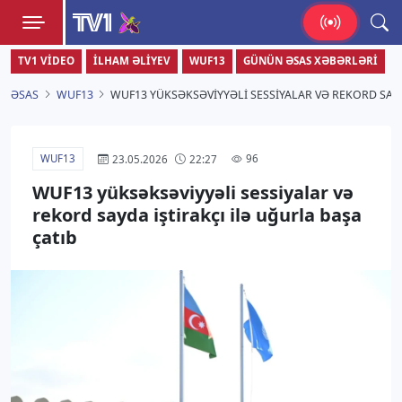
TV1
TV1 VIDEO
İLHAM ƏLIYEV
WUF13
GÜNÜN ƏSAS XƏBƏRLƏRI
Zamanı bizimlə yaşa!
ƏSAS
WUF13
WUF13 YÜKSƏKSƏVIYYƏLI SESSIYALAR VƏ REKORD SAYD
WUF13
96
23.05.2026
22:27
WUF13 yüksəksəviyyəli sessiyalar və
rekord sayda iştirakçı ilə uğurla başa
çatıb