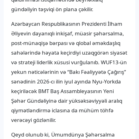
gündəliyin təşviqi ön plana çəkilir.
Azərbaycan Respublikasının Prezidenti İlham
Əliyevin dayanıqlı inkişaf, müasir şəhərsalma,
post-münaqişə bərpası və qlobal əməkdaşlıq
sahələrində həyata keçirdiyi uzaqgörən siyasət
və strateji liderlik xüsusi vurğulanıb. WUF13-ün
yekun nəticələrinin və “Bakı Fəaliyyətə Çağırış”
sənədinin 2026-cı ilin iyul ayında Nyu-Yorkda
keçiriləcək BMT Baş Assambleyasının Yeni
Şəhər Gündəliyinə dair yüksəksəviyyəli aralıq
qiymətləndirmə iclasına da mühüm töhfə
verəcəyi gözlənilir.
Qeyd olunub ki, Ümumdünya Şəhərsalma