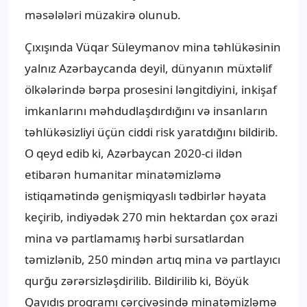
məsələləri müzakirə olunub.
Çıxışında Vüqar Süleymanov mina təhlükəsinin
yalnız Azərbaycanda deyil, dünyanın müxtəlif
ölkələrində bərpa prosesini ləngitdiyini, inkişaf
imkanlarını məhdudlaşdırdığını və insanların
təhlükəsizliyi üçün ciddi risk yaratdığını bildirib.
O qeyd edib ki, Azərbaycan 2020-ci ildən
etibarən humanitar minatəmizləmə
istiqamətində genişmiqyaslı tədbirlər həyata
keçirib, indiyədək 270 min hektardan çox ərazi
mina və partlamamış hərbi sursatlardan
təmizlənib, 250 mindən artıq mina və partlayıcı
qurğu zərərsizləşdirilib. Bildirilib ki, Böyük
Qayıdış proqramı çərçivəsində minatəmizləmə