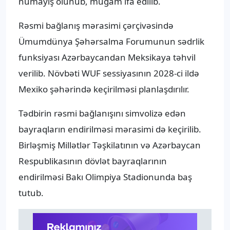
nümayiş olunub, muğam ifa edilib.
Rəsmi bağlanış mərasimi çərçivəsində
Ümumdünya Şəhərsalma Forumunun sədrlik
funksiyası Azərbaycandan Meksikaya təhvil
verilib. Növbəti WUF sessiyasının 2028-ci ildə
Mexiko şəhərində keçirilməsi planlaşdırılır.
Tədbirin rəsmi bağlanışını simvolizə edən
bayraqların endirilməsi mərasimi də keçirilib.
Birləşmiş Millətlər Təşkilatının və Azərbaycan
Respublikasının dövlət bayraqlarının
endirilməsi Bakı Olimpiya Stadionunda baş
tutub.