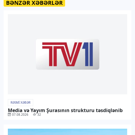
BƏNZƏR XƏBƏRLƏR
RƏSMI XƏBƏR
Media və Yayım Şurasının strukturu təsdiqlənib
07.08.2026
32