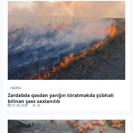
HADISƏ
Zərdabda qəsdən yanğın törətməkdə şübhəli
bilinən şəxs saxlanılıb
07.08.2026
20