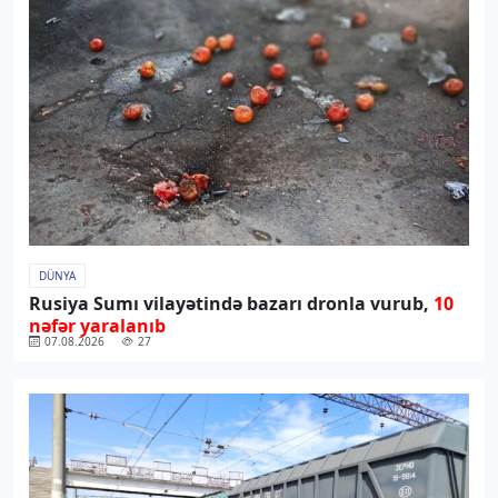
DÜNYA
Rusiya Sumı vilayətində bazarı dronla vurub,
10
nəfər yaralanıb
07.08.2026
27