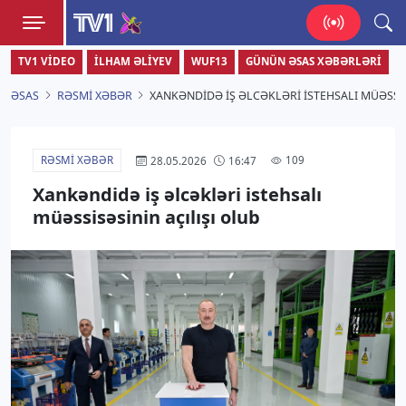
TV1
TV1 VIDEO
İLHAM ƏLIYEV
WUF13
GÜNÜN ƏSAS XƏBƏRLƏRI
Zamanı bizimlə yaşa!
ƏSAS
RƏSMI XƏBƏR
XANKƏNDIDƏ IŞ ƏLCƏKLƏRI ISTEHSALI MÜƏSSIS
RƏSMI XƏBƏR
109
28.05.2026
16:47
Xankəndidə iş əlcəkləri istehsalı
müəssisəsinin açılışı olub