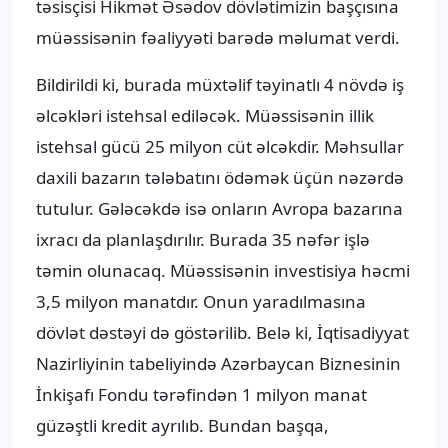
təsisçisi Hikmət Əsədov dövlətimizin başçısına
müəssisənin fəaliyyəti barədə məlumat verdi.
Bildirildi ki, burada müxtəlif təyinatlı 4 növdə iş
əlcəkləri istehsal ediləcək. Müəssisənin illik
istehsal gücü 25 milyon cüt əlcəkdir. Məhsullar
daxili bazarın tələbatını ödəmək üçün nəzərdə
tutulur. Gələcəkdə isə onların Avropa bazarına
ixracı da planlaşdırılır. Burada 35 nəfər işlə
təmin olunacaq. Müəssisənin investisiya həcmi
3,5 milyon manatdır. Onun yaradılmasına
dövlət dəstəyi də göstərilib. Belə ki, İqtisadiyyat
Nazirliyinin tabeliyində Azərbaycan Biznesinin
İnkişafı Fondu tərəfindən 1 milyon manat
güzəştli kredit ayrılıb. Bundan başqa,