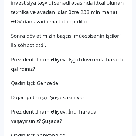
investisiya təşviqi sənədi əsasında idxal olunan
texnika və avadanlıqlar üzrə 238 min manat
ƏDV-dən azadolma tətbiq edilib.
Sonra dövlətimizin başçısı müəssisənin işçiləri
ilə söhbət etdi.
Prezident İlham Əliyev: İşğal dövründə harada
qalırdınız?
Qadın işçi: Gəncədə.
Digər qadın işçi: Şuşa sakiniyəm.
Prezident İlham Əliyev: İndi harada
yaşayırsınız? Şuşada?
Qadın işçi: Xankəndidə.