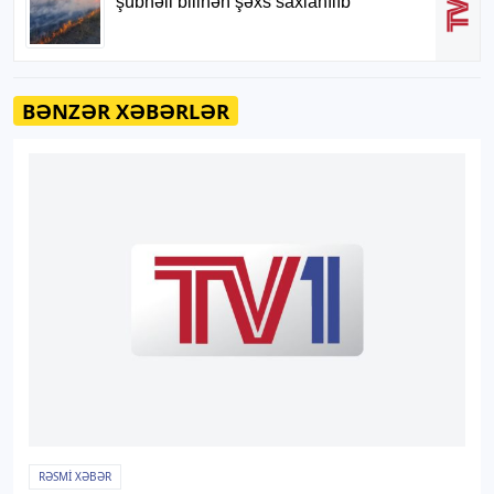
BƏNZƏR XƏBƏRLƏR
RƏSMI XƏBƏR