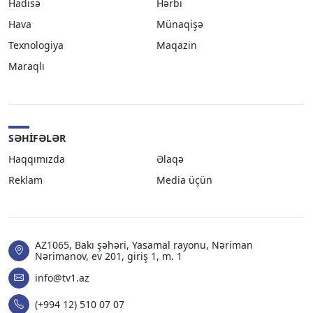
Hadisə
Hərbi
Hava
Münaqişə
Texnologiya
Maqazin
Maraqlı
SƏHIFƏLƏR
Haqqımızda
Əlaqə
Reklam
Media üçün
AZ1065, Bakı şəhəri, Yasamal rayonu, Nəriman
Nərimanov, ev 201, giriş 1, m. 1
info@tv1.az
(+994 12) 510 07 07