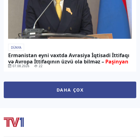
DÜNYA
Ermənistan eyni vaxtda Avrasiya İqtisadi İttifaqı
və Avropa İttifaqının üzvü ola bilməz –
Paşinyan
07.08.2026
22
DAHA ÇOX