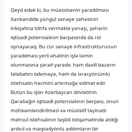
Qeyd edək ki, bu müəssisənin yaradılması
Xankəndidə yüngül sənaye sahəsinin
inkişafına töhfə verməklə yanaşı, şəhərin
iqtisadi potensialının bərpasında da rol
oynayacaq. Bu cür sənaye infrastrukturunun
yaradılması yerli əhalinin işlə təmin
olunmasına şərait yaradır, həm daxili bazarın
tələbatını ödəməyə, həm də ixracyönümlü
istehsalın həcmini artırmağa xidmət edir.
Bütün bu işlər Azərbaycan dövlətinin
Qarabağın iqtisadi potensialının bərpası, onun
möhkəmləndirilməsi və müxtəlif təyinatlı
məhsul istehsalının təşkili istiqamətində atdığı
ardıcıl və məqsədyönlü addımların bir