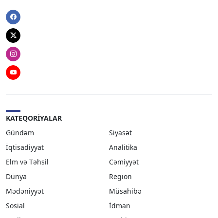
Facebook
Twitter
Instagram
Youtube
KATEQORIYALAR
Gündəm
Siyasət
İqtisadiyyat
Analitika
Elm və Təhsil
Cəmiyyət
Dünya
Region
Mədəniyyət
Müsahibə
Sosial
İdman