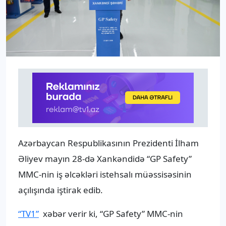
Azərbaycan Respublikasının Prezidenti İlham
Əliyev mayın 28-də Xankəndidə “GP Safety”
MMC-nin iş əlcəkləri istehsalı müəssisəsinin
açılışında iştirak edib.
“TV1”
xəbər verir ki, “GP Safety” MMC-nin