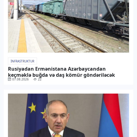
İNFRASTRUKTUR
Rusiyadan Ermənistana Azərbaycandan
keçməklə buğda və daş kömür göndəriləcək
07.08.2026
22