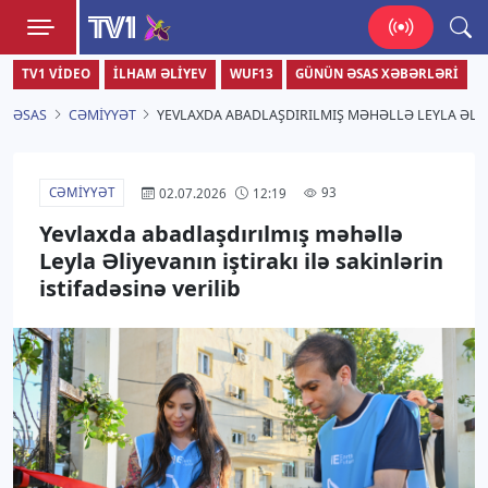
TV1
TV1 VIDEO
İLHAM ƏLIYEV
WUF13
GÜNÜN ƏSAS XƏBƏRLƏRI
Zamanı bizimlə yaşa!
ƏSAS
CƏMIYYƏT
YEVLAXDA ABADLAŞDIRILMIŞ MƏHƏLLƏ LEYLA ƏLIYE
CƏMIYYƏT
93
02.07.2026
12:19
Yevlaxda abadlaşdırılmış məhəllə
Leyla Əliyevanın iştirakı ilə sakinlərin
istifadəsinə verilib