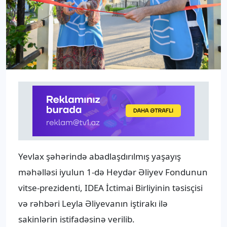
Yevlax şəhərində abadlaşdırılmış yaşayış
məhəlləsi iyulun 1-də Heydər Əliyev Fondunun
vitse-prezidenti, IDEA İctimai Birliyinin təsisçisi
və rəhbəri Leyla Əliyevanın iştirakı ilə
sakinlərin istifadəsinə verilib.