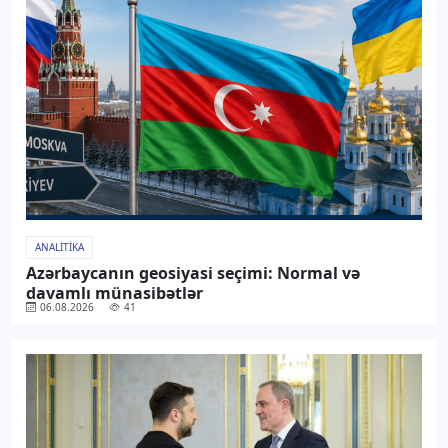
ANALITIKA
Azərbaycanın geosiyasi seçimi: Normal və
davamlı münasibətlər
06.08.2026
41