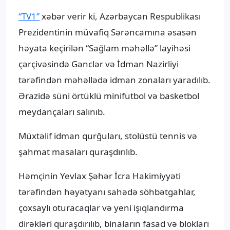
“TV1”
xəbər verir ki, Azərbaycan Respublikası
Prezidentinin müvafiq Sərəncamına əsasən
həyata keçirilən “Sağlam məhəllə” layihəsi
çərçivəsində Gənclər və İdman Nazirliyi
tərəfindən məhəllədə idman zonaları yaradılıb.
Ərazidə süni örtüklü minifutbol və basketbol
meydançaları salınıb.
Müxtəlif idman qurğuları, stolüstü tennis və
şahmat masaları quraşdırılıb.
Həmçinin Yevlax Şəhər İcra Hakimiyyəti
tərəfindən həyətyanı sahədə söhbətgahlar,
çoxsaylı oturacaqlar və yeni işıqlandırma
dirəkləri quraşdırılıb, binaların fasad və blokları