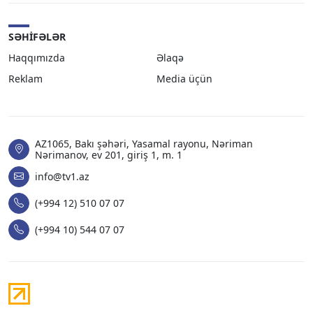
SƏHIFƏLƏR
Haqqımızda
Əlaqə
Reklam
Media üçün
AZ1065, Bakı şəhəri, Yasamal rayonu, Nəriman
Nərimanov, ev 201, giriş 1, m. 1
info@tv1.az
(+994 12) 510 07 07
(+994 10) 544 07 07