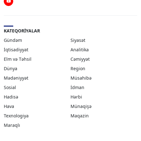
Youtube
KATEQORIYALAR
Gündəm
Siyasət
İqtisadiyyat
Analitika
Elm və Təhsil
Cəmiyyət
Dünya
Region
Mədəniyyət
Müsahibə
Sosial
İdman
Hadisə
Hərbi
Hava
Münaqişə
Texnologiya
Maqazin
Maraqlı