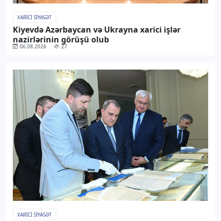
XARICI SIYASƏT
Kiyevdə Azərbaycan və Ukrayna xarici işlər
nazirlərinin görüşü olub
06.08.2026
27
XARICI SIYASƏT