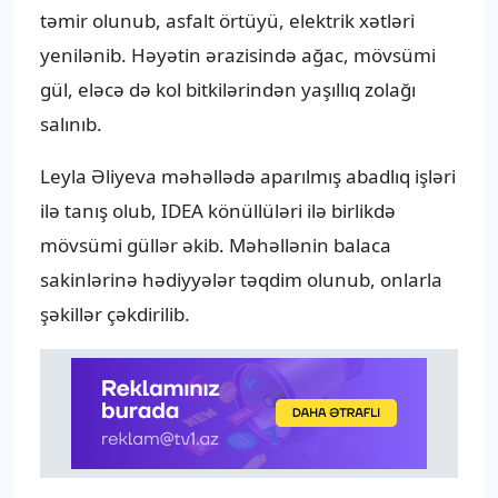
təmir olunub, asfalt örtüyü, elektrik xətləri
yenilənib. Həyətin ərazisində ağac, mövsümi
gül, eləcə də kol bitkilərindən yaşıllıq zolağı
salınıb.
Leyla Əliyeva məhəllədə aparılmış abadlıq işləri
ilə tanış olub, IDEA könüllüləri ilə birlikdə
mövsümi güllər əkib. Məhəllənin balaca
sakinlərinə hədiyyələr təqdim olunub, onlarla
şəkillər çəkdirilib.