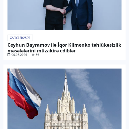
XARICI SIYASƏT
Ceyhun Bayramov ilə İqor Klimenko təhlükəsizlik
məsələlərini müzakirə ediblər
06.08.2026
36