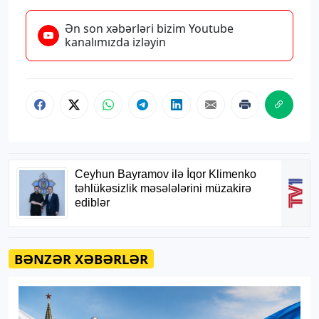
Ən son xəbərləri bizim Youtube
kanalımızda izləyin
BƏNZƏR XƏBƏRLƏR