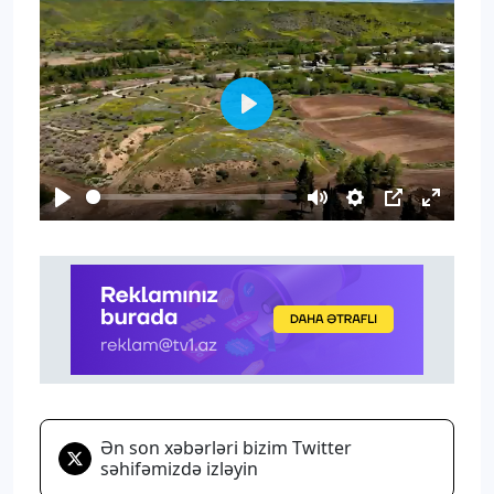
Play
Play
Mute
Settings
PIP
Enter
fullscr
Ən son xəbərləri bizim Twitter
səhifəmizdə izləyin