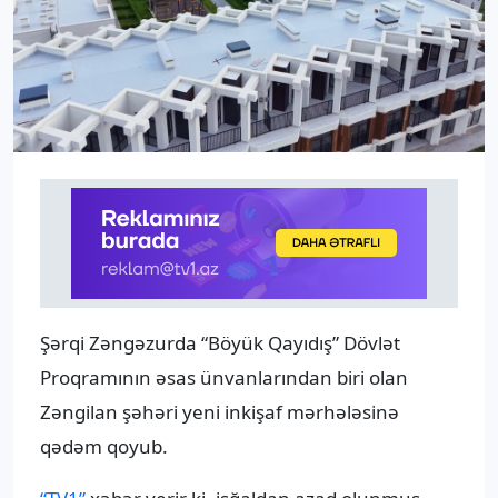
Şərqi Zəngəzurda “Böyük Qayıdış” Dövlət
Proqramının əsas ünvanlarından biri olan
Zəngilan şəhəri yeni inkişaf mərhələsinə
qədəm qoyub.