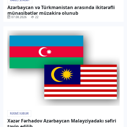
XARICI SIYASƏT
Azərbaycan və Türkmənistan arasında ikitərəfli
münasibətlər müzakirə olunub
07.08.2026
22
RƏSMI XƏBƏR
Xəzər Fərhadov Azərbaycan Malayziyadakı səfiri
təyin edilib