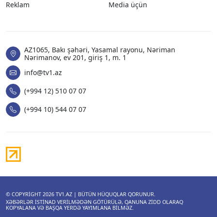
Reklam
Media üçün
AZ1065, Bakı şəhəri, Yasamal rayonu, Nəriman
Nərimanov, ev 201, giriş 1, m. 1
info@tv1.az
(+994 12) 510 07 07
(+994 10) 544 07 07
© COPYRIGHT 2026
TV1.AZ
| BÜTÜN HÜQUQLAR QORUNUR.
XƏBƏRLƏR ISTINAD VERILMƏDƏN GÖTÜRÜLƏ, QANUNA ZIDD OLARAQ
KOPYALANA VƏ BAŞQA YERDƏ YAYIMLANA BILMƏZ.