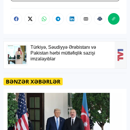
BƏNZƏR XƏBƏRLƏR