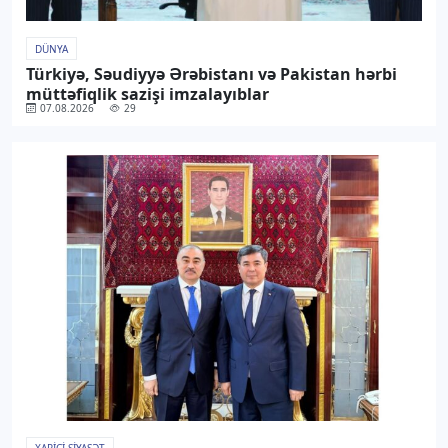
DÜNYA
Türkiyə, Səudiyyə Ərəbistanı və Pakistan hərbi
müttəfiqlik sazişi imzalayıblar
07.08.2026
29