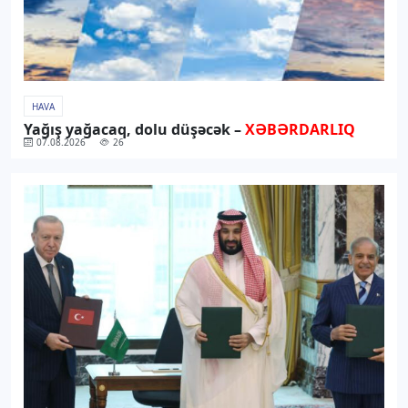
HAVA
Yağış yağacaq, dolu düşəcək –
XƏBƏRDARLIQ
07.08.2026
26