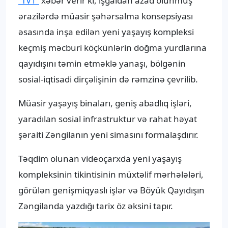
“TV1”
xəbər verir ki, işğaldan azad olunmuş
ərazilərdə müasir şəhərsalma konsepsiyası
əsasında inşa edilən yeni yaşayış kompleksi
keçmiş məcburi köçkünlərin doğma yurdlarına
qayıdışını təmin etməklə yanaşı, bölgənin
sosial-iqtisadi dirçəlişinin də rəmzinə çevrilib.
Müasir yaşayış binaları, geniş abadlıq işləri,
yaradılan sosial infrastruktur və rahat həyat
şəraiti Zəngilanın yeni simasını formalaşdırır.
Təqdim olunan videoçarxda yeni yaşayış
kompleksinin tikintisinin müxtəlif mərhələləri,
görülən genişmiqyaslı işlər və Böyük Qayıdışın
Zəngilanda yazdığı tarix öz əksini tapır.