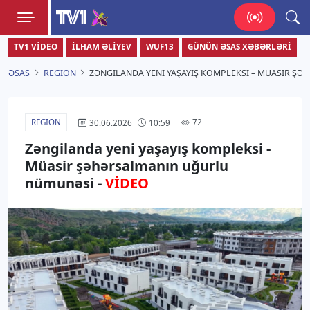
TV1
TV1 VIDEO
İLHAM ƏLIYEV
WUF13
GÜNÜN ƏSAS XƏBƏRLƏRI
Zamanı bizimlə yaşa!
ƏSAS
REGION
ZƏNGILANDA YENI YAŞAYIŞ KOMPLEKSI – MÜASIR Ş
REGION
72
30.06.2026
10:59
Zəngilanda yeni yaşayış kompleksi -
Müasir şəhərsalmanın uğurlu
nümunəsi -
VİDEO