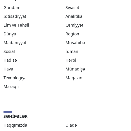
Gündəm
Siyasət
İqtisadiyyat
Analitika
Elm və Təhsil
Cəmiyyət
Dünya
Region
Mədəniyyət
Müsahibə
Sosial
İdman
Hadisə
Hərbi
Hava
Münaqişə
Texnologiya
Maqazin
Maraqlı
SƏHIFƏLƏR
Haqqımızda
Əlaqə