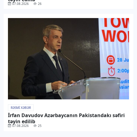
07.08.2026
26
RƏSMI XƏBƏR
İrfan Davudov Azərbaycanın Pakistandakı səfiri
təyin edilib
07.08.2026
25