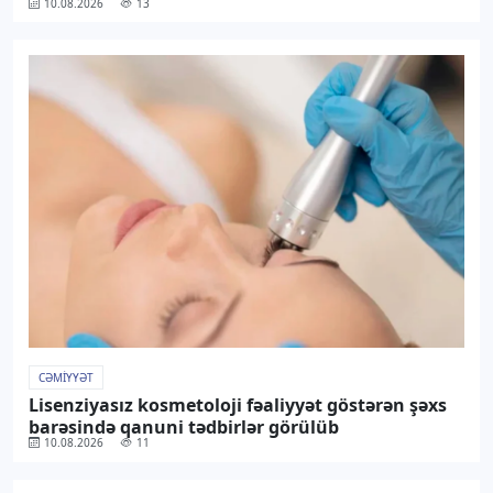
10.08.2026
13
CƏMIYYƏT
Lisenziyasız kosmetoloji fəaliyyət göstərən şəxs
barəsində qanuni tədbirlər görülüb
10.08.2026
11