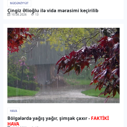
MƏDƏNIYYƏT
Çingiz Əlioğlu ilə vida mərasimi keçirilib
10.08.2026
13
HAVA
Bölgələrdə yağış yağır, şimşək çaxır -
FAKTİKİ
HAVA