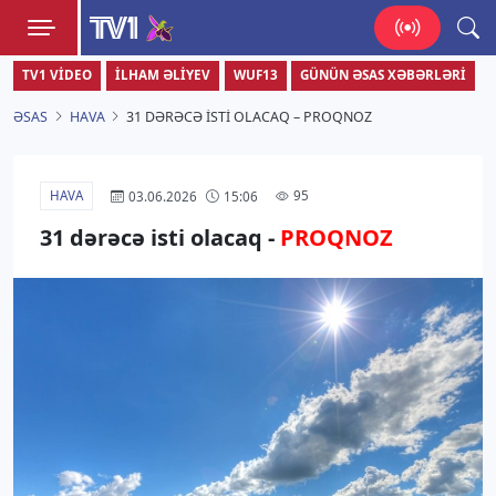
TV1
TV1 VIDEO
İLHAM ƏLIYEV
WUF13
GÜNÜN ƏSAS XƏBƏRLƏRI
Zamanı bizimlə yaşa!
ƏSAS
HAVA
31 DƏRƏCƏ ISTI OLACAQ – PROQNOZ
HAVA
95
03.06.2026
15:06
31 dərəcə isti olacaq -
PROQNOZ