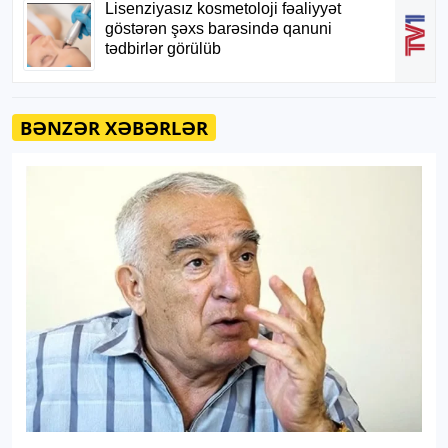
BƏNZƏR XƏBƏRLƏR