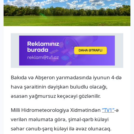
Bakıda və Abşeron yarımadasında iyunun 4-də
hava şəraitinin dəyişkən buludlu olacağı,
əsasən yağmursuz keçəcəyi gözlənilir.
Milli Hidrometeorologiya Xidmətindən
“TV1”
-ə
verilən məlumata görə, şimal-qərb küləyi
səhər cənub-şərq küləyi ilə əvəz olunacaq.