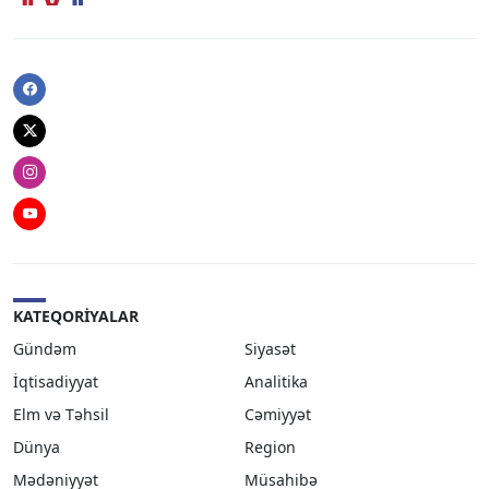
Facebook
Twitter
Instagram
Youtube
KATEQORIYALAR
Gündəm
Siyasət
İqtisadiyyat
Analitika
Elm və Təhsil
Cəmiyyət
Dünya
Region
Mədəniyyət
Müsahibə