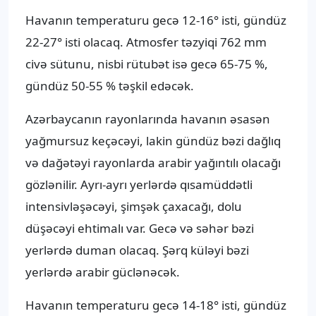
Havanın temperaturu gecə 12-16° isti, gündüz
22-27° isti olacaq. Atmosfer təzyiqi 762 mm
civə sütunu, nisbi rütubət isə gecə 65-75 %,
gündüz 50-55 % təşkil edəcək.
Azərbaycanın rayonlarında havanın əsasən
yağmursuz keçəcəyi, lakin gündüz bəzi dağlıq
və dağətəyi rayonlarda arabir yağıntılı olacağı
gözlənilir. Ayrı-ayrı yerlərdə qısamüddətli
intensivləşəcəyi, şimşək çaxacağı, dolu
düşəcəyi ehtimalı var. Gecə və səhər bəzi
yerlərdə duman olacaq. Şərq küləyi bəzi
yerlərdə arabir güclənəcək.
Havanın temperaturu gecə 14-18° isti, gündüz