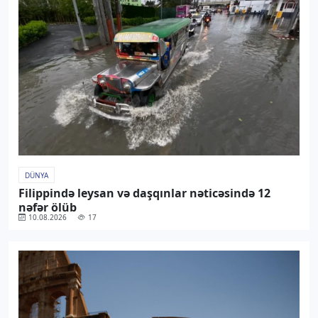
DÜNYA
Filippində leysan və daşqınlar nəticəsində 12
nəfər ölüb
10.08.2026
17