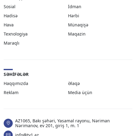
Sosial
İdman
Hadisə
Hərbi
Hava
Münaqişə
Texnologiya
Maqazin
Maraqlı
SƏHIFƏLƏR
Haqqımızda
Əlaqə
Reklam
Media üçün
AZ1065, Bakı şəhəri, Yasamal rayonu, Nəriman
Nərimanov, ev 201, giriş 1, m. 1
info@tv1.az