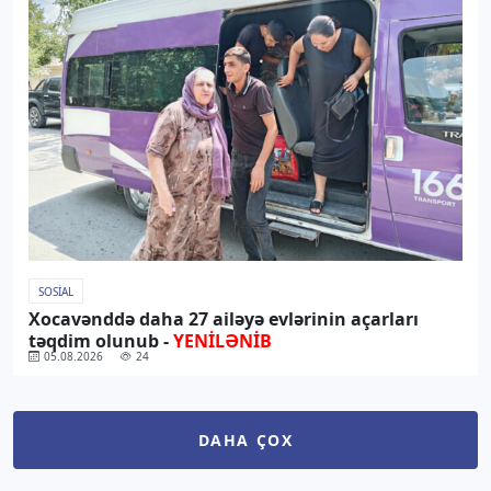
SOSIAL
Xocavənddə daha 27 ailəyə evlərinin açarları
təqdim olunub -
YENİLƏNİB
05.08.2026
24
DAHA ÇOX