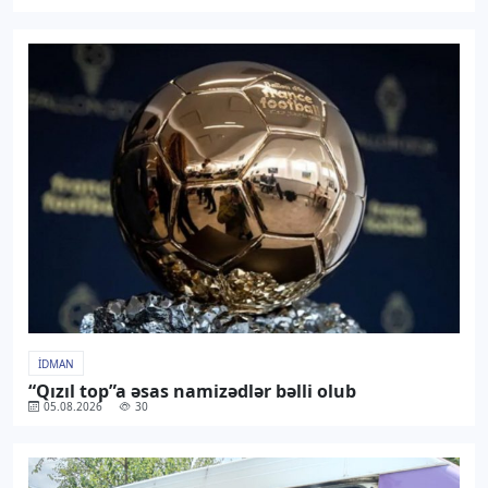
İDMAN
“Qızıl top”a əsas namizədlər bəlli olub
05.08.2026
30