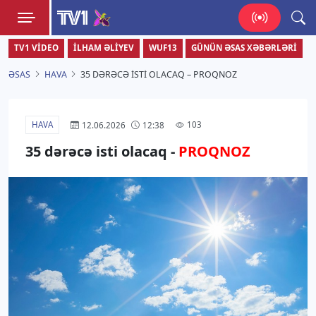
TV1
TV1 VIDEO
İLHAM ƏLIYEV
WUF13
GÜNÜN ƏSAS XƏBƏRLƏRI
Zamanı bizimlə yaşa!
ƏSAS
HAVA
35 DƏRƏCƏ ISTI OLACAQ – PROQNOZ
HAVA
103
12.06.2026
12:38
35 dərəcə isti olacaq -
PROQNOZ