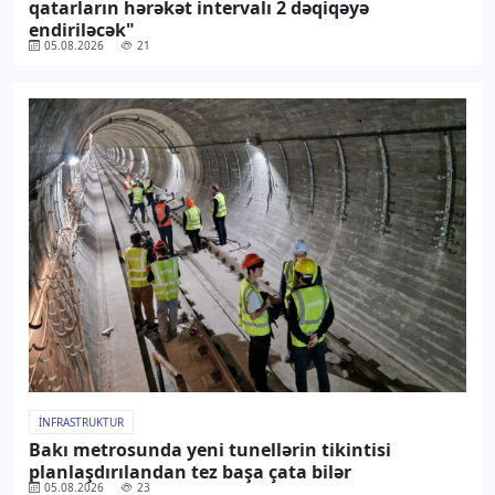
qatarların hərəkət intervalı 2 dəqiqəyə
endiriləcək"
05.08.2026
21
İNFRASTRUKTUR
Bakı metrosunda yeni tunellərin tikintisi
planlaşdırılandan tez başa çata bilər
05.08.2026
23