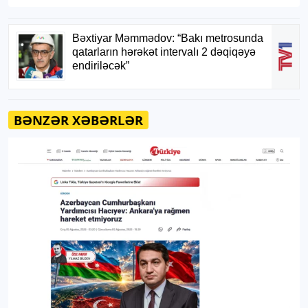
BƏNZƏR XƏBƏRLƏR