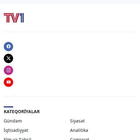
Facebook
Twitter
Instagram
Youtube
KATEQORIYALAR
Gündəm
Siyasət
İqtisadiyyat
Analitika
Elm və Təhsil
Cəmiyyət