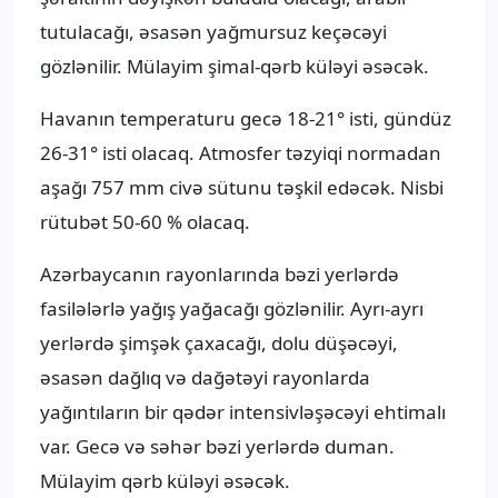
tutulacağı, əsasən yağmursuz keçəcəyi
gözlənilir. Mülayim şimal-qərb küləyi əsəcək.
Havanın temperaturu gecə 18-21° isti, gündüz
26-31° isti olacaq. Atmosfer təzyiqi normadan
aşağı 757 mm civə sütunu təşkil edəcək. Nisbi
rütubət 50-60 % olacaq.
Azərbaycanın rayonlarında bəzi yerlərdə
fasilələrlə yağış yağacağı gözlənilir. Ayrı-ayrı
yerlərdə şimşək çaxacağı, dolu düşəcəyi,
əsasən dağlıq və dağətəyi rayonlarda
yağıntıların bir qədər intensivləşəcəyi ehtimalı
var. Gecə və səhər bəzi yerlərdə duman.
Mülayim qərb küləyi əsəcək.