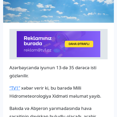
Azərbaycanda iyunun 13-də 35 dərəcə isti
gözlənilir.
“TV1”
xəbər verir ki, bu barədə Milli
Hidrometeorologiya Xidməti məlumat yayıb.
Bakıda və Abşeron yarımadasında hava
şəraitinin dəyişkən buludlu olacağı, arabir