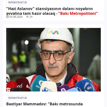
İNFRASTRUKTUR
"Həzi Aslanov" stansiyasının dalanı noyabrın
əvvəlinə tam hazır olacaq -
"Bakı Metropoliteni"
05.08.2026
24
İNFRASTRUKTUR
Bəxtiyar Məmmədov: "Bakı metrosunda