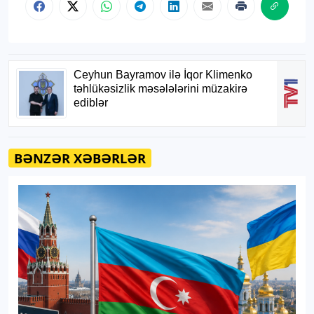
BƏNZƏR XƏBƏRLƏR