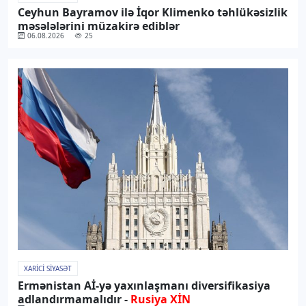
Ceyhun Bayramov ilə İqor Klimenko təhlükəsizlik
məsələlərini müzakirə ediblər
06.08.2026
25
XARICI SIYASƏT
Ermənistan Aİ-yə yaxınlaşmanı diversifikasiya
adlandırmamalıdır -
Rusiya XİN