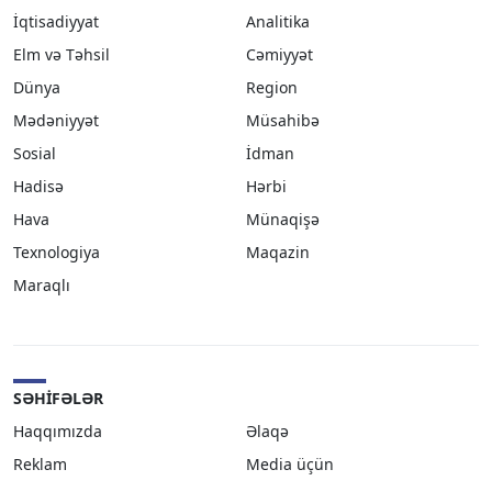
İqtisadiyyat
Analitika
Elm və Təhsil
Cəmiyyət
Dünya
Region
Mədəniyyət
Müsahibə
Sosial
İdman
Hadisə
Hərbi
Hava
Münaqişə
Texnologiya
Maqazin
Maraqlı
SƏHIFƏLƏR
Haqqımızda
Əlaqə
Reklam
Media üçün