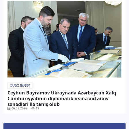
XARICI SIYASƏT
Ceyhun Bayramov Ukraynada Azərbaycan Xalq
Cümhuriyyətinin diplomatik irsinə aid arxiv
sənədləri ilə tanış olub
06.08.2026
19