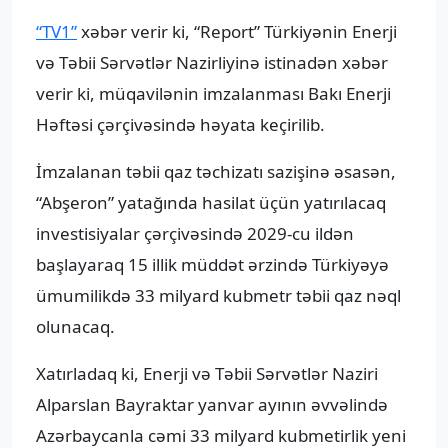
“TV1”
xəbər verir ki, “Report” Türkiyənin Enerji
və Təbii Sərvətlər Nazirliyinə istinadən xəbər
verir ki, müqavilənin imzalanması Bakı Enerji
Həftəsi çərçivəsində həyata keçirilib.
İmzalanan təbii qaz təchizatı sazişinə əsasən,
“Abşeron” yatağında hasilat üçün yatırılacaq
investisiyalar çərçivəsində 2029-cu ildən
başlayaraq 15 illik müddət ərzində Türkiyəyə
ümumilikdə 33 milyard kubmetr təbii qaz nəql
olunacaq.
Xatırladaq ki, Enerji və Təbii Sərvətlər Naziri
Alparslan Bayraktar yanvar ayının əvvəlində
Azərbaycanla cəmi 33 milyard kubmetirlik yeni