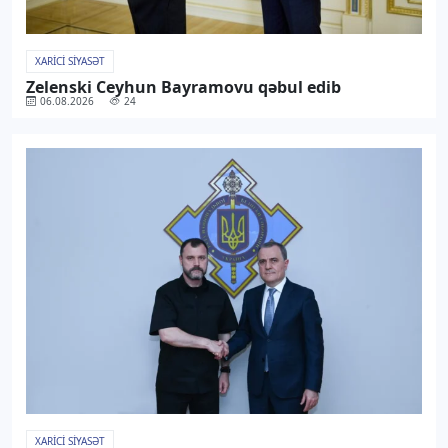
XARICI SIYASƏT
Zelenski Ceyhun Bayramovu qəbul edib
06.08.2026
24
XARICI SIYASƏT