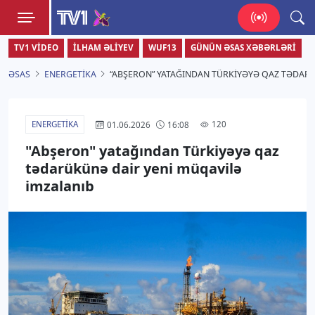
TV1
TV1 VIDEO
İLHAM ƏLIYEV
WUF13
GÜNÜN ƏSAS XƏBƏRLƏRI
Zamanı bizimlə yaşa!
ƏSAS
ENERGETIKA
“ABŞERON” YATAĞINDAN TÜRKIYƏYƏ QAZ TƏDAR
ENERGETIKA
120
01.06.2026
16:08
"Abşeron" yatağından Türkiyəyə qaz
tədarükünə dair yeni müqavilə
imzalanıb