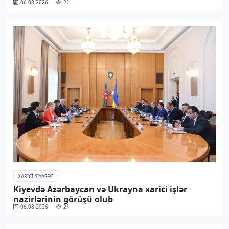
06.08.2026
21
XARICI SIYASƏT
Kiyevdə Azərbaycan və Ukrayna xarici işlər
nazirlərinin görüşü olub
06.08.2026
21