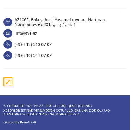
AZ1065, Bakı şəhəri, Yasamal rayonu, Nəriman
Nərimanov, ev 201, giriş 1, m. 1
info@tv1.az
(+994 12) 510 07 07
(+994 10) 544 07 07
© COPYRIGHT 2026
TV1.AZ
| BÜTÜN HÜQUQLAR QORUNUR.
XƏBƏRLƏR ISTINAD VERILMƏDƏN GÖTÜRÜLƏ, QANUNA ZIDD OLARAQ
KOPYALANA VƏ BAŞQA YERDƏ YAYIMLANA BILMƏZ.
created by Brandssoft