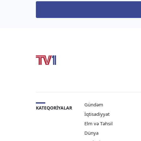
mənbələrinə istinadən məlumat
Prezi
yayıb. Qrupa kəşfiyyat
Admini
məlumatlarının […]
siyasə
müdiri
[…]
Gündəm
KATEQORIYALAR
İqtisadiyyat
Elm və Təhsil
Dünya