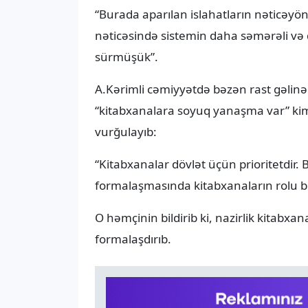
“Burada aparılan islahatların nəticəyönü
nəticəsində sistemin daha səmərəli və 
sürmüşük”.
A.Kərimli cəmiyyətdə bəzən rast gəlinən
“kitabxanalara soyuq yanaşma var” kimi
vurğulayıb:
“Kitabxanalar dövlət üçün prioritetdir
formalaşmasında kitabxanaların rolu 
O həmçinin bildirib ki, nazirlik kitabxa
formalaşdırıb.