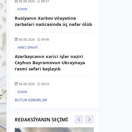
06.08.2026
09:27
DÜNYA
Rusiyanın Xarkov vilayətinə
zərbələri nəticəsində üç nəfər ölüb
06.08.2026
09:06
XARICI SIYASƏT
Azərbaycanın xarici işlər naziri
Ceyhun Bayramovun Ukraynaya
rəsmi səfəri başlayıb
06.08.2026
09:03
DÜNYA
BÜTÜN XƏBƏRLƏR
NYT: ABŞ Mərkəzi Kəşfiyyat İdarəsi
Kuba üzrə gizli əməliyyat qrupu
yaradıb
REDAKSIYANIN SEÇIMI
05.08.2026
20:08