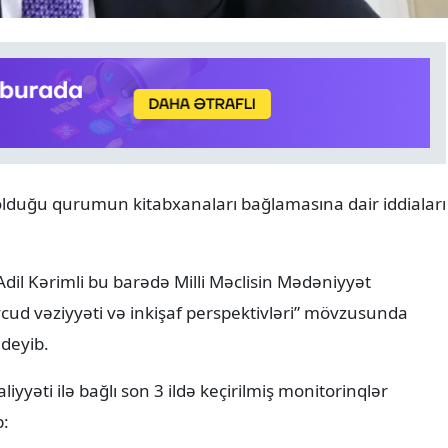
DÜNYA
06.08.2026
 olduğu qurumun kitabxanaları bağlamasına dair iddiaları
Ukrayna PUA-ları Yaroslavl
vilayətində Rusiyanın ən iri
emalı zavodlarından birini
Adil Kərimli bu barədə Milli Məclisin Mədəniyyət
alıb
cud vəziyyəti və inkişaf perspektivləri” mövzusunda
 deyib.
iyyəti ilə bağlı son 3 ildə keçirilmiş monitorinqlər
b: