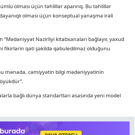
mlü olması üçün təhlillər aparırıq. Bu təhlillər
dayanıqlı olması üçün konseptual yanaşma irəli
 “Mədəniyyət Nazirliyi kitabxanaları bağlayır, yaxud
 fikirlərin qəti şəkildə qəbuledilməz olduğunu
. Bu mənada, cəmiyyətin bilgi mədəniyyətinin
böyükdür”.
nalarla bağlı dünya standartları əsasında yeni model