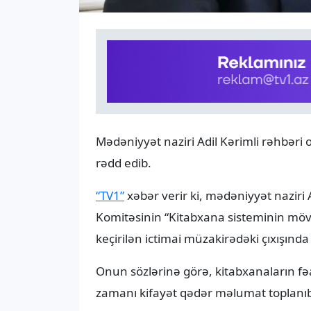
Mədəniyyət naziri Adil Kərimli rəhbəri
rədd edib.
“TV1”
xəbər verir ki, mədəniyyət naziri 
Komitəsinin “Kitabxana sisteminin möv
keçirilən ictimai müzakirədəki çıxışında
Onun sözlərinə görə, kitabxanaların fəal
zamanı kifayət qədər məlumat toplanı