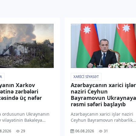
A
XARICI SIYASƏT
yanın Xarkov
Azərbaycanın xarici işlər
yətinə zərbələri
naziri Ceyhun
cəsində üç nəfər
Bayramovun Ukraynay
rəsmi səfəri başlayıb
a ordusunun Ukraynanın
Azərbaycanın xarici işlər naziri
 vilayətinin Bakaleya
Ceyhun Bayramovun rəhbərlik
inə pilotsuz uçuş aparatı
etdiyi nümayəndə heyətinin
8.2026
29
06.08.2026
31
 ilə hücumu nəticəsində üç
Ukraynaya rəsmi səfəri