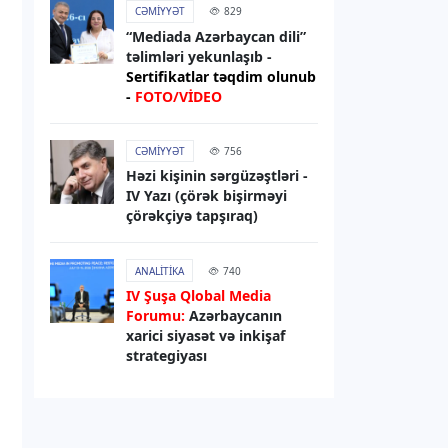
CƏMIYYƏT
829
Bakı metrosunda yeni tunellərin
“Mediada Azərbaycan dili”
tikintisi planlaşdırılandan tez başa
təlimləri yekunlaşıb -
çata bilər
Sertifikatlar təqdim olunub
-
FOTO/VİDEO
05.08.2026
14:18
İDMAN
CƏMIYYƏT
756
Həzi kişinin sərgüzəştləri -
“Qızıl top”a əsas namizədlər bəlli
IV Yazı (çörək bişirməyi
olub
çörəkçiyə tapşıraq)
05.08.2026
13:55
ANALITIKA
740
SOSIAL
IV Şuşa Qlobal Media
Xocavənddə daha 27 ailəyə
Forumu:
Azərbaycanın
evlərinin açarları təqdim olunub -
xarici siyasət və inkişaf
YENİLƏNİB
strategiyası
05.08.2026
13:25
RƏSMI XƏBƏR