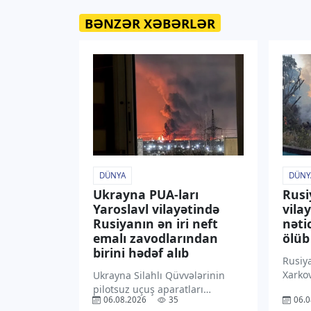
BƏNZƏR XƏBƏRLƏR
DÜNYA
DÜNY
Ukrayna PUA-ları
Rusi
Yaroslavl vilayətində
vila
Rusiyanın ən iri neft
nəti
emalı zavodlarından
ölüb
birini hədəf alıb
Rusiy
Xarkov
Ukrayna Silahlı Qüvvələrinin
şəhər
pilotsuz uçuş aparatları
06.08.2026
35
06.0
(PUA)
Rusiyanın Yaroslavl vilayətində