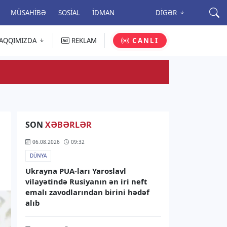
MÜSAHIBƏ
SOSIAL
İDMAN
DIGƏR
AQQIMIZDA
REKLAM
CANLI
SON
XƏBƏRLƏR
06.08.2026
09:32
DÜNYA
Ukrayna PUA-ları Yaroslavl
vilayətində Rusiyanın ən iri neft
emalı zavodlarından birini hədəf
alıb