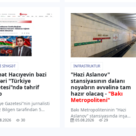
ölüb. “TV1” xəbər verir ki,
başlayıb. “TV1” xəbər verir ki,
rədə “İnterfaks-Ukrayna”
Kiyevdə Azərbaycan XİN
etmə xidmətlərinə
rəhbərini Ukraynanın xarici işlə
adən məlumat yayıb.
naziri Andrey Sibiqa və digər
ın məlumatına […]
rəsmi […]
I SIYASƏT
İNFRASTRUKTUR
ət Hacıyevin bəzi
"Həzi Aslanov"
ləri "Türkiye
stansiyasının dalanı
tesi"ndə təhrif
noyabrın əvvəlinə tam
b
hazır olacaq -
"Bakı
Metropoliteni"
ye Gazetesi”nin jurnalisti
z Bilgen tərəfindən 5
Bakı Metropoliteninin “Həzi
 2026-cı il tarixində dərc
Aslanov” stansiyasında inşa
8.2026
30
05.08.2026
29
uş məqalədə Azərbaycan
olunan dalanın bu ilin oktyabr
dentinin köməkçisi –
ayının sonu-noyabr ayının
aycan Respublikası
əvvəllərində tam istifadəyə