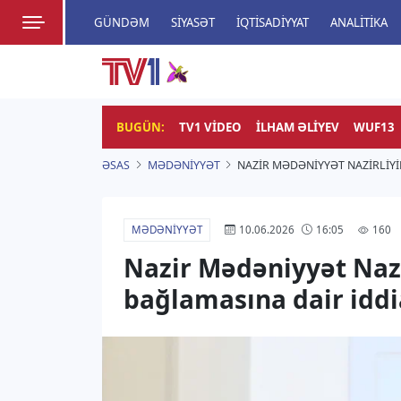
GÜNDƏM
SIYASƏT
İQTISADIYYAT
ANALITIKA
HADISƏ
TV1
Zamanı bizimlə yaşa!
BUGÜN:
TV1 VIDEO
İLHAM ƏLIYEV
WUF13
ƏSAS
MƏDƏNIYYƏT
NAZIR MƏDƏNIYYƏT NAZIRLIYI
MƏDƏNIYYƏT
160
10.06.2026
16:05
Nazir Mədəniyyət Nazi
bağlamasına dair iddi