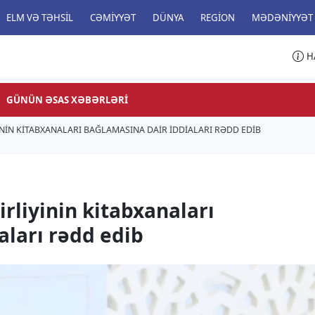
ELM VƏ TƏHSIL
CƏMIYYƏT
DÜNYA
REGION
MƏDƏNIYYƏT
H
GÜNÜN ƏSAS XƏBƏRLƏRI
NIN KITABXANALARI BAĞLAMASINA DAIR IDDIALARI RƏDD EDIB
rliyinin kitabxanaları
aları rədd edib