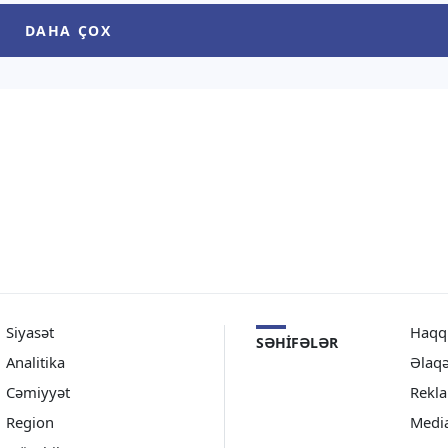
dentinin
verilməsi nəzərdə tutulur. “TV1”
DAHA ÇOX
strasiyasının Xarici
xəbər verir ki, bu barədə
t məsələləri şöbəsinin
açıqlamasında “Bakı
 Hikmət Hacıyevin fikirləri
Metropoliteni” QSC-nin […]
Siyasət
Haqq
SƏHIFƏLƏR
Analitika
Əlaq
Cəmiyyət
Rekl
Region
Medi