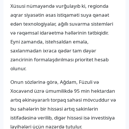
Xüsusi nümayəndə vurğulayıb ki, regionda
aqrar siyasətin əsas istiqaməti suya qənaət
edən texnologiyalar, ağıllı suvarma sistemləri
və rəqəmsal idarəetmə həllərinin tətbiqidir.
Eyni zamanda, istehsaldan emala,
saxlanmadan ixraca qədər tam dəyər
zəncirinin formalaşdırılması prioritet hesab
olunur.
Onun sözlərinə görə, Ağdam, Füzuli və
Xocavənd üzrə ümumilikdə 95 min hektardan
artıq əkinəyararlı torpaq sahəsi mövcuddur və
bu sahələrin bir hissəsi artıq sakinlərin
istifadəsinə verilib, digər hissəsi isə investisiya
layihələri üçün nəzərdə tutulur.