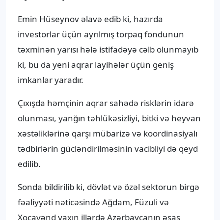
Emin Hüseynov əlavə edib ki, hazırda
investorlar üçün ayrılmış torpaq fondunun
təxminən yarısı hələ istifadəyə cəlb olunmayıb
ki, bu da yeni aqrar layihələr üçün geniş
imkanlar yaradır.
Çıxışda həmçinin aqrar sahədə risklərin idarə
olunması, yanğın təhlükəsizliyi, bitki və heyvan
xəstəliklərinə qarşı mübarizə və koordinasiyalı
tədbirlərin gücləndirilməsinin vacibliyi də qeyd
edilib.
Sonda bildirilib ki, dövlət və özəl sektorun birgə
fəaliyyəti nəticəsində Ağdam, Füzuli və
Xocavənd yaxın illərdə Azərbaycanın əsas