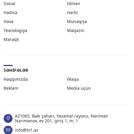
Sosial
İdman
Hadisə
Hərbi
Hava
Münaqişə
Texnologiya
Maqazin
Maraqlı
SƏHIFƏLƏR
Haqqımızda
Əlaqə
Reklam
Media üçün
AZ1065, Bakı şəhəri, Yasamal rayonu, Nəriman
Nərimanov, ev 201, giriş 1, m. 1
info@tv1.az