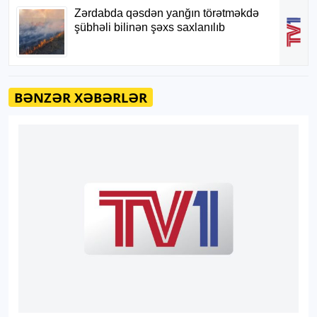
BƏNZƏR XƏBƏRLƏR