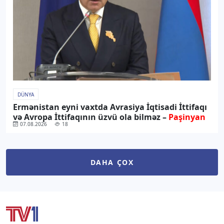
DÜNYA
Ermənistan eyni vaxtda Avrasiya İqtisadi İttifaqı
və Avropa İttifaqının üzvü ola bilməz –
Paşinyan
07.08.2026
18
DAHA ÇOX