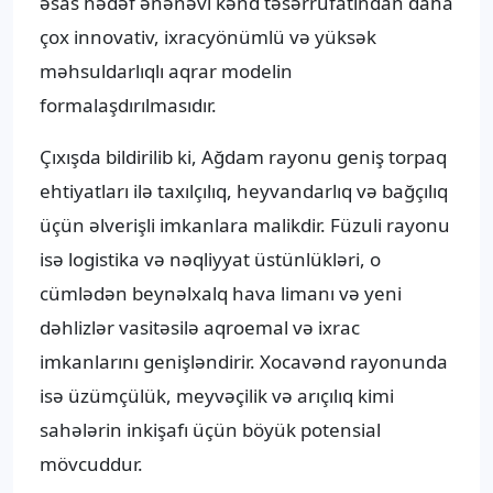
əsas hədəf ənənəvi kənd təsərrüfatından daha
çox innovativ, ixracyönümlü və yüksək
məhsuldarlıqlı aqrar modelin
formalaşdırılmasıdır.
Çıxışda bildirilib ki, Ağdam rayonu geniş torpaq
ehtiyatları ilə taxılçılıq, heyvandarlıq və bağçılıq
üçün əlverişli imkanlara malikdir. Füzuli rayonu
isə logistika və nəqliyyat üstünlükləri, o
cümlədən beynəlxalq hava limanı və yeni
dəhlizlər vasitəsilə aqroemal və ixrac
imkanlarını genişləndirir. Xocavənd rayonunda
isə üzümçülük, meyvəçilik və arıçılıq kimi
sahələrin inkişafı üçün böyük potensial
mövcuddur.