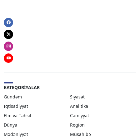
Facebook
Twitter
Instagram
Youtube
KATEQORIYALAR
Gündəm
Siyasət
İqtisadiyyat
Analitika
Elm və Təhsil
Cəmiyyət
Dünya
Region
Mədəniyyət
Müsahibə