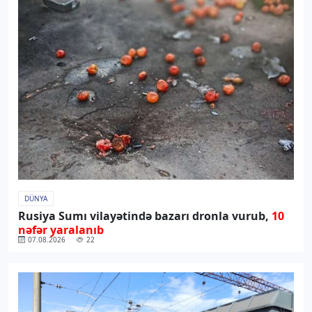
DÜNYA
Rusiya Sumı vilayətində bazarı dronla vurub,
10
nəfər yaralanıb
07.08.2026
22