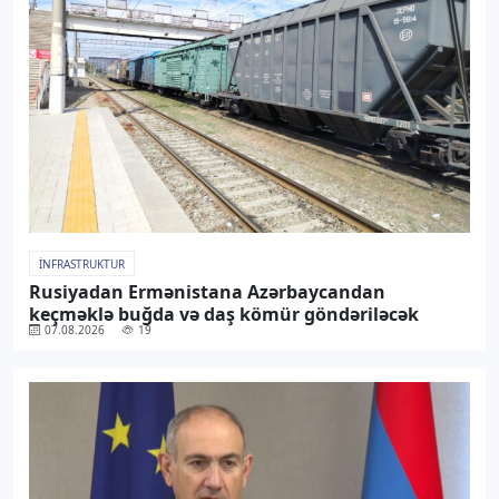
İNFRASTRUKTUR
Rusiyadan Ermənistana Azərbaycandan
keçməklə buğda və daş kömür göndəriləcək
07.08.2026
19