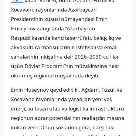
“TV1”
xəbər verir ki, bunu Ağdam, Füzuli və
Xocavənd rayonlarında Azərbaycan
Prezidentinin xüsusi nümayəndəsi Emin
Hüseynov Zəngilanda “Azərbaycan
Respublikasında kənd təsərrüfatı, balıqçılıq və
akvakultura məhsullarının istehsalı və emalı
sahələrinin inkişafına dair 2026–2030-cu illər
üçün Dövlət Proqramı”nın müzakirəsinə həsr
olunmuş regional müşavirədə deyib.
Emin Hüseynov qeyd edib ki, Ağdam, Füzuli və
Xocavənd rayonlarında yaradılan yeni yol,
enerji, su təsərrüfatı və logistika infrastrukturu
regionun aqrar potensialının reallaşdırılmasına
imkan verir. Onun sözlərinə görə, qarşıdakı