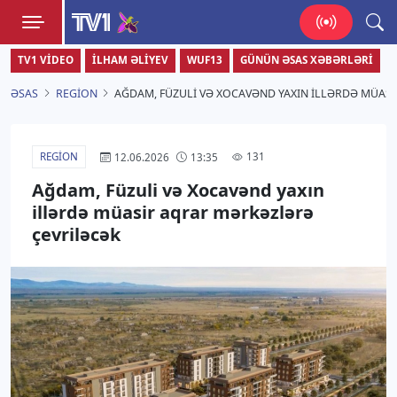
TV1
TV1 VIDEO
İLHAM ƏLIYEV
WUF13
GÜNÜN ƏSAS XƏBƏRLƏRI
Zamanı bizimlə yaşa!
ƏSAS
REGION
AĞDAM, FÜZULI VƏ XOCAVƏND YAXIN ILLƏRDƏ MÜAS
REGION
131
12.06.2026
13:35
Ağdam, Füzuli və Xocavənd yaxın
illərdə müasir aqrar mərkəzlərə
çevriləcək