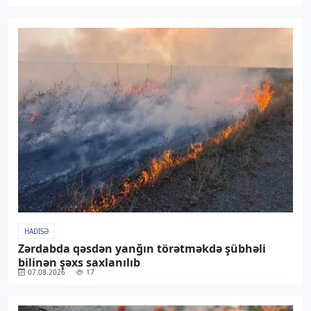
HADISƏ
Zərdabda qəsdən yanğın törətməkdə şübhəli
bilinən şəxs saxlanılıb
07.08.2026
17