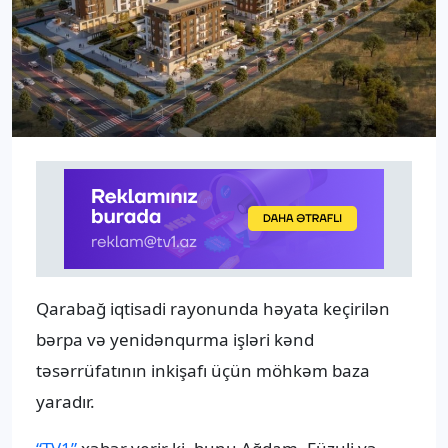
Qarabağ iqtisadi rayonunda həyata keçirilən
bərpa və yenidənqurma işləri kənd
təsərrüfatının inkişafı üçün möhkəm baza
yaradır.