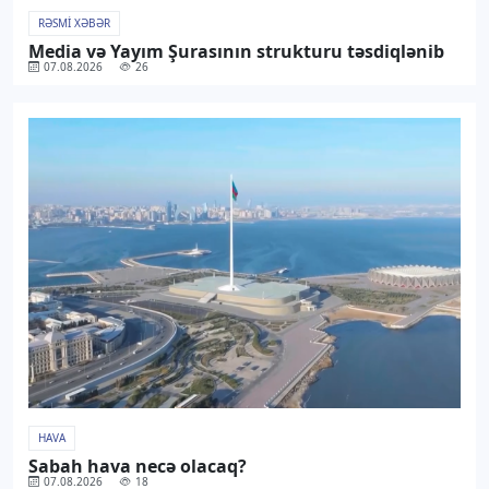
RƏSMI XƏBƏR
Media və Yayım Şurasının strukturu təsdiqlənib
07.08.2026
26
HAVA
Sabah hava necə olacaq?
07.08.2026
18