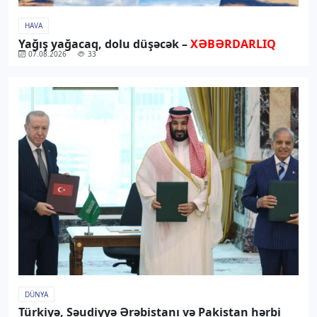
HAVA
Yağış yağacaq, dolu düşəcək –
XƏBƏRDARLIQ
07.08.2026
33
DÜNYA
Türkiyə, Səudiyyə Ərəbistanı və Pakistan hərbi