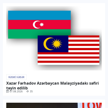
RƏSMI XƏBƏR
Xəzər Fərhadov Azərbaycan Malayziyadakı səfiri
təyin edilib
07.08.2026
35