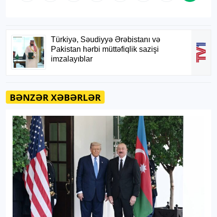
BƏNZƏR XƏBƏRLƏR