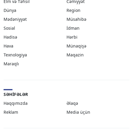
Elm və Təhsil
Cəmiyyət
Dünya
Region
Mədəniyyət
Müsahibə
Sosial
İdman
Hadisə
Hərbi
Hava
Münaqişə
Texnologiya
Maqazin
Maraqlı
SƏHIFƏLƏR
Haqqımızda
Əlaqə
Reklam
Media üçün