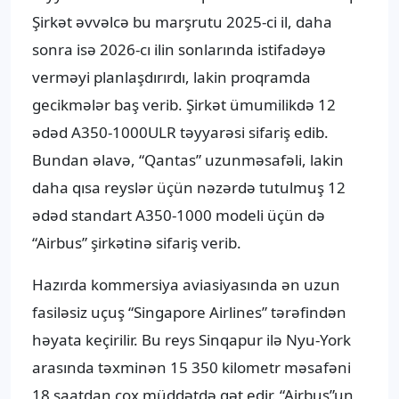
Şirkət əvvəlcə bu marşrutu 2025-ci il, daha
sonra isə 2026-cı ilin sonlarında istifadəyə
verməyi planlaşdırırdı, lakin proqramda
gecikmələr baş verib. Şirkət ümumilikdə 12
ədəd A350-1000ULR təyyarəsi sifariş edib.
Bundan əlavə, “Qantas” uzunməsafəli, lakin
daha qısa reyslər üçün nəzərdə tutulmuş 12
ədəd standart A350-1000 modeli üçün də
“Airbus” şirkətinə sifariş verib.
Hazırda kommersiya aviasiyasında ən uzun
fasiləsiz uçuş “Singapore Airlines” tərəfindən
həyata keçirilir. Bu reys Sinqapur ilə Nyu-York
arasında təxminən 15 350 kilometr məsafəni
18 saatdan çox müddətdə qət edir. “Airbus”un