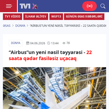
TV1
TV1 VIDEO
İLHAM ƏLIYEV
WUF13
GÜNÜN ƏSAS XƏBƏRLƏRI
Zamanı bizimlə yaşa!
ƏSAS
DÜNYA
“AIRBUS”UN YENI NƏSIL TƏYYARƏSI – 22 SAATA QƏDƏR
DÜNYA
78
04.06.2026
13:44
“Airbus”un yeni nəsil təyyarəsi -
22
saata qədər fasiləsiz uçacaq