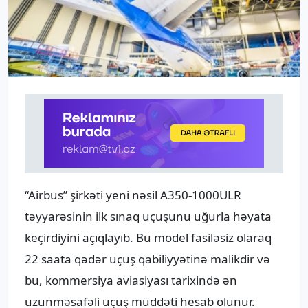
“Airbus” şirkəti yeni nəsil A350-1000ULR
təyyarəsinin ilk sınaq uçuşunu uğurla həyata
keçirdiyini açıqlayıb. Bu model fasiləsiz olaraq
22 saata qədər uçuş qabiliyyətinə malikdir və
bu, kommersiya aviasiyası tarixində ən
uzunməsafəli uçuş müddəti hesab olunur.