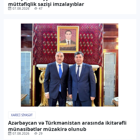
müttəfiqlik sazişi imzalayıblar
07.08.2026
47
XARICI SIYASƏT
Azərbaycan və Türkmənistan arasında ikitərəfli
münasibətlər müzakirə olunub
07.08.2026
29