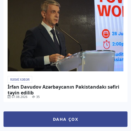
RƏSMI XƏBƏR
İrfan Davudov Azərbaycanın Pakistandakı səfiri
təyin edilib
07.08.2026
35
DAHA ÇOX