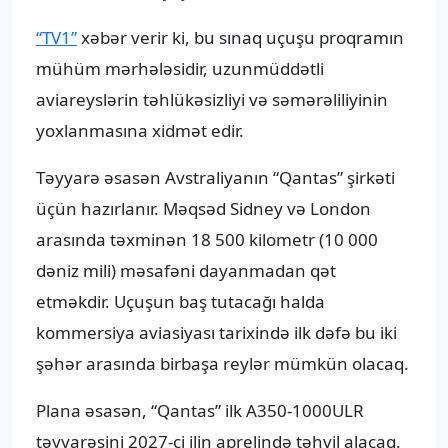
“TV1”
xəbər verir ki, bu sınaq uçuşu proqramın
mühüm mərhələsidir, uzunmüddətli
aviareyslərin təhlükəsizliyi və səmərəliliyinin
yoxlanmasına xidmət edir.
Təyyarə əsasən Avstraliyanın “Qantas” şirkəti
üçün hazırlanır. Məqsəd Sidney və London
arasında təxminən 18 500 kilometr (10 000
dəniz mili) məsafəni dayanmadan qət
etməkdir. Uçuşun baş tutacağı halda
kommersiya aviasiyası tarixində ilk dəfə bu iki
şəhər arasında birbaşa reylər mümkün olacaq.
Plana əsasən, “Qantas” ilk A350-1000ULR
təyyarəsini 2027-ci ilin aprelində təhvil alacaq.