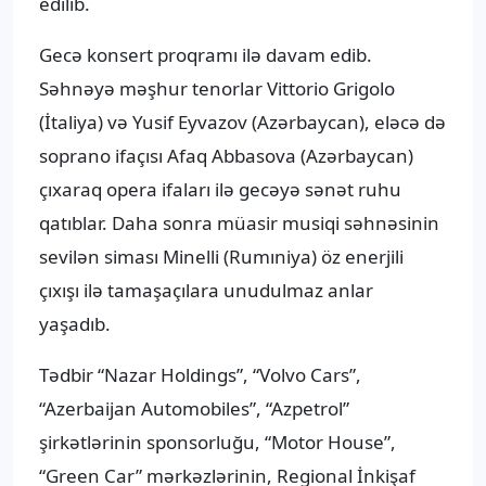
edilib.
Gecə konsert proqramı ilə davam edib.
Səhnəyə məşhur tenorlar Vittorio Grigolo
(İtaliya) və Yusif Eyvazov (Azərbaycan), eləcə də
soprano ifaçısı Afaq Abbasova (Azərbaycan)
çıxaraq opera ifaları ilə gecəyə sənət ruhu
qatıblar. Daha sonra müasir musiqi səhnəsinin
sevilən siması Minelli (Rumıniya) öz enerjili
çıxışı ilə tamaşaçılara unudulmaz anlar
yaşadıb.
Tədbir “Nazar Holdings”, “Volvo Cars”,
“Azerbaijan Automobiles”, “Azpetrol”
şirkətlərinin sponsorluğu, “Motor House”,
“Green Car” mərkəzlərinin, Regional İnkişaf