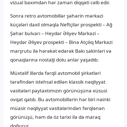
vizual baxımdan hər zaman diqqəti cəlb edir.
Sonra retro avtomobillər şəhərin mərkəzi
küçələri daxil olmaqla Neftçilər prospekti – Ağ
Şəhər bulvarı – Heydər Əliyev Mərkəzi –
Heydər Əliyev prospekti – Binə Atçılıq Mərkəzi
marşrutu ilə hərəkət edərək Bakı sakinləri və
qonaqlarına nostalji dolu anlar yaşadıb.
Müxtəlif illərdə fərqli avtomobil şirkətləri
tərəfindən istehsal edilən klassik nəqliyyat
vasitələri paytaxtımızın görünüşünə xüsusi
ovqat qatıb. Bu avtomobillərin hər biri nəinki
müasir nəqliyyat vasitələrindən fərqlənən
görünüşü, həm də öz tarixi ilə də maraq
doğurur.