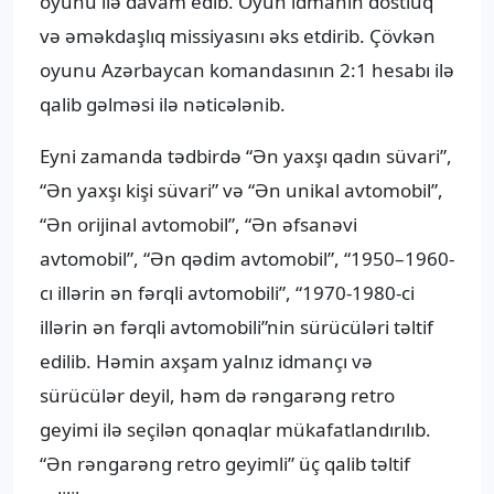
oyunu ilə davam edib. Oyun idmanın dostluq
və əməkdaşlıq missiyasını əks etdirib. Çövkən
oyunu Azərbaycan komandasının 2:1 hesabı ilə
qalib gəlməsi ilə nəticələnib.
Eyni zamanda tədbirdə “Ən yaxşı qadın süvari”,
“Ən yaxşı kişi süvari” və “Ən unikal avtomobil”,
“Ən orijinal avtomobil”, “Ən əfsanəvi
avtomobil”, “Ən qədim avtomobil”, “1950–1960-
cı illərin ən fərqli avtomobili”, “1970-1980-ci
illərin ən fərqli avtomobili”nin sürücüləri təltif
edilib. Həmin axşam yalnız idmançı və
sürücülər deyil, həm də rəngarəng retro
geyimi ilə seçilən qonaqlar mükafatlandırılıb.
“Ən rəngarəng retro geyimli” üç qalib təltif