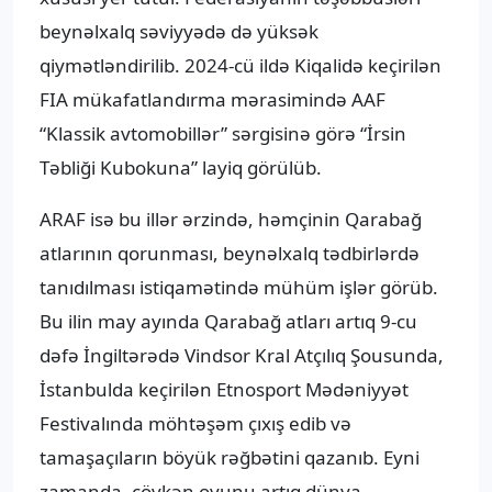
beynəlxalq səviyyədə də yüksək
qiymətləndirilib. 2024-cü ildə Kiqalidə keçirilən
FIA mükafatlandırma mərasimində AAF
“Klassik avtomobillər” sərgisinə görə “İrsin
Təbliği Kubokuna” layiq görülüb.
ARAF isə bu illər ərzində, həmçinin Qarabağ
atlarının qorunması, beynəlxalq tədbirlərdə
tanıdılması istiqamətində mühüm işlər görüb.
Bu ilin may ayında Qarabağ atları artıq 9-cu
dəfə İngiltərədə Vindsor Kral Atçılıq Şousunda,
İstanbulda keçirilən Etnosport Mədəniyyət
Festivalında möhtəşəm çıxış edib və
tamaşaçıların böyük rəğbətini qazanıb. Eyni
zamanda, çövkən oyunu artıq dünya