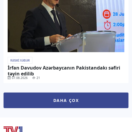
RƏSMI XƏBƏR
İrfan Davudov Azərbaycanın Pakistandakı səfiri
təyin edilib
07.08.2026
21
DAHA ÇOX