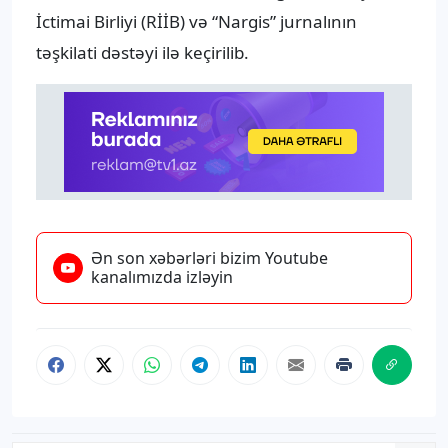
İctimai Birliyi (RİİB) və “Nargis” jurnalının
təşkilati dəstəyi ilə keçirilib.
Ən son xəbərləri bizim Youtube
kanalımızda izləyin