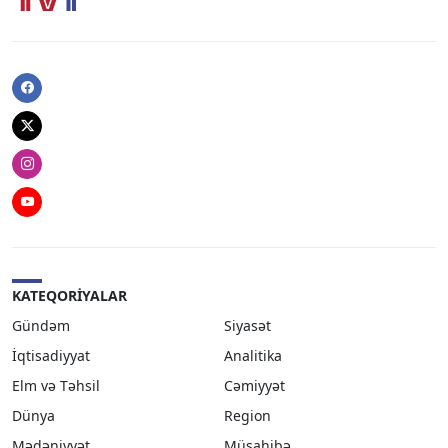
Facebook
Twitter
Instagram
Youtube
KATEQORIYALAR
Gündəm
Siyasət
İqtisadiyyat
Analitika
Elm və Təhsil
Cəmiyyət
Dünya
Region
Mədəniyyət
Müsahibə