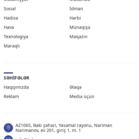
Sosial
İdman
Hadisə
Hərbi
Hava
Münaqişə
Texnologiya
Maqazin
Maraqlı
SƏHIFƏLƏR
Haqqımızda
Əlaqə
Reklam
Media üçün
AZ1065, Bakı şəhəri, Yasamal rayonu, Nəriman
Nərimanov, ev 201, giriş 1, m. 1