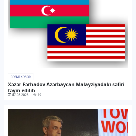
RƏSMI XƏBƏR
Xəzər Fərhadov Azərbaycan Malayziyadakı səfiri
təyin edilib
07.08.2026
19