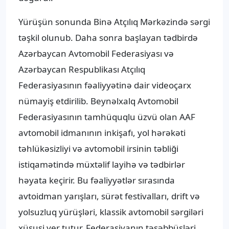
Yürüşün sonunda Binə Atçılıq Mərkəzində sərgi
təşkil olunub. Daha sonra başlayan tədbirdə
Azərbaycan Avtomobil Federasiyası və
Azərbaycan Respublikası Atçılıq
Federasiyasının fəaliyyətinə dair videoçarx
nümayiş etdirilib. Beynəlxalq Avtomobil
Federasiyasının tamhüquqlu üzvü olan AAF
avtomobil idmanının inkişafı, yol hərəkəti
təhlükəsizliyi və avtomobil irsinin təbliği
istiqamətində müxtəlif layihə və tədbirlər
həyata keçirir. Bu fəaliyyətlər sırasında
avtoidman yarışları, sürət festivalları, drift və
yolsuzluq yürüşləri, klassik avtomobil sərgiləri
xüsusi yer tutur. Federasiyanın təşəbbüsləri