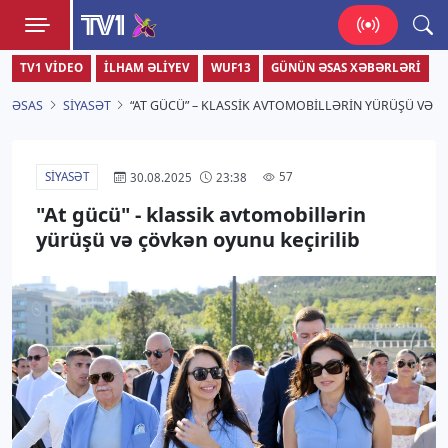
TV1
TV1 VIDEO
İLHAM ƏLIYEV
WUF13
GÜNÜN ƏSAS XƏBƏRLƏRI
Zamanı bizimlə yaşa!
ƏSAS
SIYASƏT
“AT GÜCÜ” – KLASSIK AVTOMOBILLƏRIN YÜRÜŞÜ VƏ 
SIYASƏT
57
30.08.2025
23:38
"At gücü" - klassik avtomobillərin
yürüşü və çövkən oyunu keçirilib