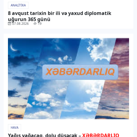
ANALITIKA
8 avqust tarixin bir ili və yaxud diplomatik
uğurun 365 günü
07.08.2026
19
HAVA
Yağış yağacaq, dolu düşəcək –
XƏBƏRDARLIQ