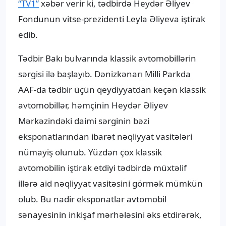
“TV1”
xəbər verir ki, tədbirdə Heydər Əliyev
Fondunun vitse-prezidenti Leyla Əliyeva iştirak
edib.
Tədbir Bakı bulvarında klassik avtomobillərin
sərgisi ilə başlayıb. Dənizkənarı Milli Parkda
AAF-da tədbir üçün qeydiyyatdan keçən klassik
avtomobillər, həmçinin Heydər Əliyev
Mərkəzindəki daimi sərginin bəzi
eksponatlarından ibarət nəqliyyat vasitələri
nümayiş olunub. Yüzdən çox klassik
avtomobilin iştirak etdiyi tədbirdə müxtəlif
illərə aid nəqliyyat vasitəsini görmək mümkün
olub. Bu nadir eksponatlar avtomobil
sənayesinin inkişaf mərhələsini əks etdirərək,