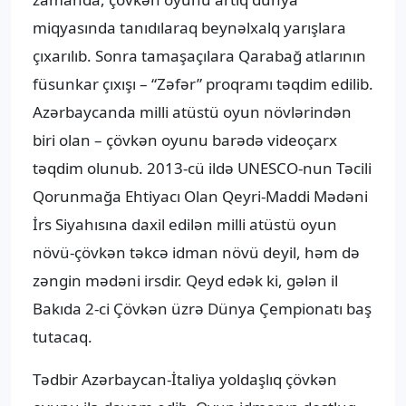
miqyasında tanıdılaraq beynəlxalq yarışlara
çıxarılıb. Sonra tamaşaçılara Qarabağ atlarının
füsunkar çıxışı – “Zəfər” proqramı təqdim edilib.
Azərbaycanda milli atüstü oyun növlərindən
biri olan – çövkən oyunu barədə videoçarx
təqdim olunub. 2013-cü ildə UNESCO-nun Təcili
Qorunmağa Ehtiyacı Olan Qeyri-Maddi Mədəni
İrs Siyahısına daxil edilən milli atüstü oyun
növü-çövkən təkcə idman növü deyil, həm də
zəngin mədəni irsdir. Qeyd edək ki, gələn il
Bakıda 2-ci Çövkən üzrə Dünya Çempionatı baş
tutacaq.
Tədbir Azərbaycan-İtaliya yoldaşlıq çövkən