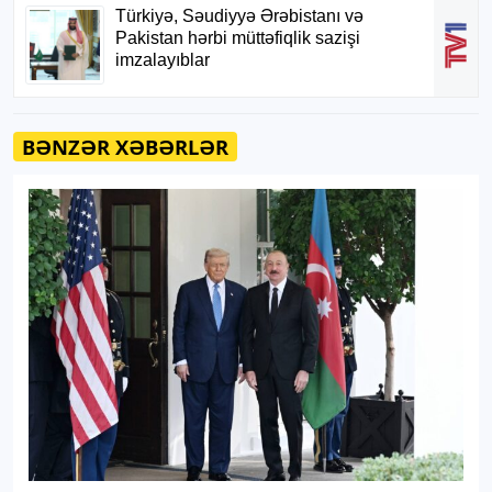
BƏNZƏR XƏBƏRLƏR