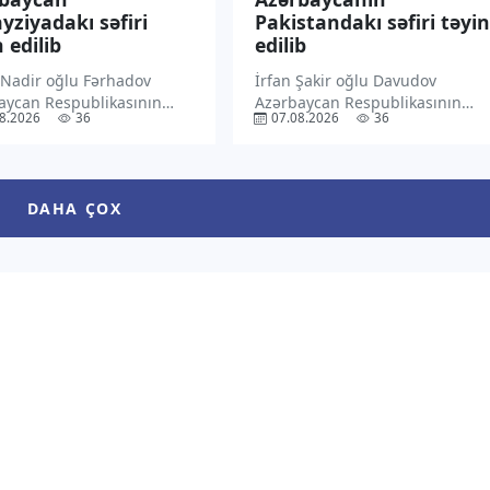
yziyadakı səfiri
Pakistandakı səfiri təyin
 edilib
edilib
 Nadir oğlu Fərhadov
İrfan Şakir oğlu Davudov
aycan Respublikasının
Azərbaycan Respublikasının
8.2026
36
07.08.2026
36
ziyada fövqəladə və
Pakistan İslam Respublikasında
yyətli səfiri təyin edilib.
fövqəladə və səlahiyyətli səfiri
xəbər verir ki, Prezident
təyin edilib. “TV1” xəbər verir ki,
 Əliyev bununla bağlı
Prezident İlham Əliyev bununla
DAHA ÇOX
cam imzalayıb. Sənədin
bağlı Sərəncam imzalayıb.
 Azərbaycan Prezidentinin
Sənədin mətni Azərbaycan
internet […]
Prezidentinin […]