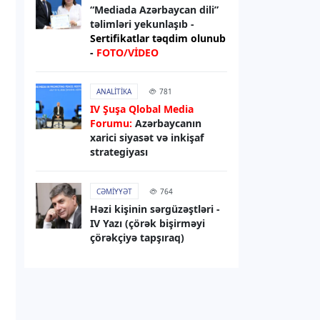
“Mediada Azərbaycan dili”
07.08.2026
13:01
təlimləri yekunlaşıb -
RƏSMI XƏBƏR
Sertifikatlar təqdim olunub
-
FOTO/VİDEO
Media və Yayım Şurasının strukturu
təsdiqlənib
ANALITIKA
781
07.08.2026
12:56
IV Şuşa Qlobal Media
Forumu:
Azərbaycanın
HAVA
xarici siyasət və inkişaf
Sabah hava necə olacaq?
strategiyası
07.08.2026
12:52
CƏMIYYƏT
764
HADISƏ
Həzi kişinin sərgüzəştləri -
IV Yazı (çörək bişirməyi
Zərdabda qəsdən yanğın
çörəkçiyə tapşıraq)
törətməkdə şübhəli bilinən şəxs
saxlanılıb
07.08.2026
11:14
DÜNYA