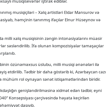
saylı musiqisevərlər iştirak ediblər.
mış musiqiçiləri – Xalq artistləri Eldar Mansurov və
asiyab, həmçinin tanınmış ifaçılar Elnur Hüseynov və
 milli xalq musiqisinin zəngin intonasiyalarını müasir
ərlər səsləndirilib. İfa olunan kompozisiyalar tamaşaçılar
rşılanıb.
nin özünəməxsus üslubu, milli musiqi ənənələri ilə
ş etdirilib. Tədbir bir daha göstərib ki, Azərbaycan cazı
a mühüm rol oynayan sənət istiqamətlərindən biridir.
aşlığın genişləndirilməsinə xidmət edən tədbir, eyni
0” Konsepsiyası çərçivəsində həyata keçirilən
i əhəmiyyət daşıyıb.