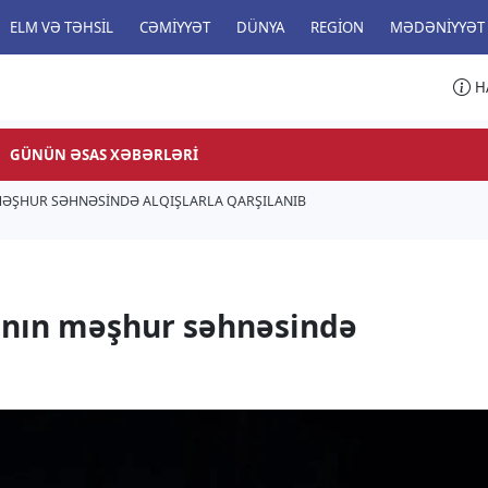
ELM VƏ TƏHSIL
CƏMIYYƏT
DÜNYA
REGION
MƏDƏNIYYƏT
H
GÜNÜN ƏSAS XƏBƏRLƏRI
MƏŞHUR SƏHNƏSINDƏ ALQIŞLARLA QARŞILANIB
anın məşhur səhnəsində