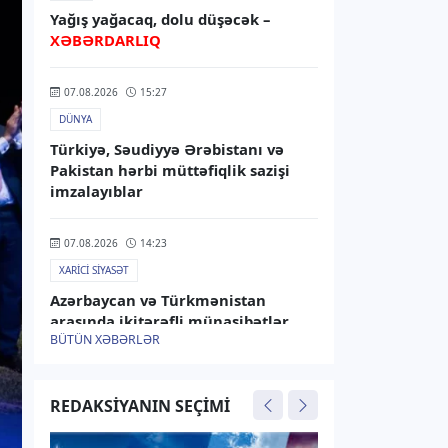
Yağış yağacaq, dolu düşəcək –
XƏBƏRDARLIQ
07.08.2026
15:27
DÜNYA
Türkiyə, Səudiyyə Ərəbistanı və
Pakistan hərbi müttəfiqlik sazişi
imzalayıblar
07.08.2026
14:23
XARICI SIYASƏT
Azərbaycan və Türkmənistan
arasında ikitərəfli münasibətlər
BÜTÜN XƏBƏRLƏR
müzakirə olunub
07.08.2026
13:45
REDAKSIYANIN SEÇIMI
RƏSMI XƏBƏR