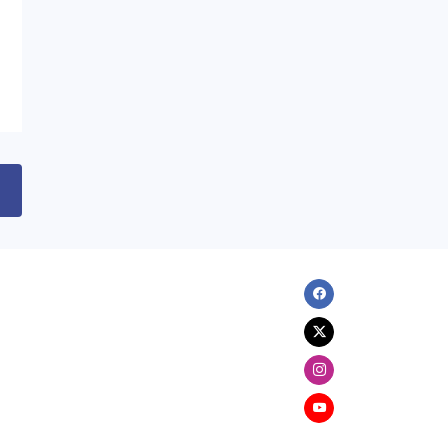
06.08.2026
20:47
XARICI SIYASƏT
Ceyhun Bayramov ilə İqor
Klimenko təhlükəsizlik
məsələlərini müzakirə ediblər
06.08.2026
17:30
XARICI SIYASƏT
Ermənistan Aİ-yə yaxınlaşmanı
diversifikasiya adlandırmamalıdır -
Rusiya XİN
Facebook
06.08.2026
15:25
XARICI SIYASƏT
Twitter
Kiyevdə Azərbaycan və Ukrayna
Instagram
xarici işlər nazirlərinin görüşü olub
Youtube
06.08.2026
15:15