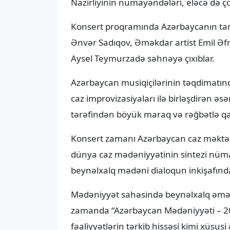
Nazirliyinin nümayəndələri, eləcə də çox
Konsert proqramında Azərbaycanın tanın
Ənvər Sadıqov, Əməkdar artist Emil Əfr
Aysel Teymurzadə səhnəyə çıxıblar.
Azərbaycan musiqiçilərinin təqdimatında
caz improvizasiyaları ilə birləşdirən əs
tərəfindən böyük maraq və rəğbətlə qa
Konsert zamanı Azərbaycan caz məktəbi
dünya caz mədəniyyətinin sintezi nümayi
beynəlxalq mədəni dialoqun inkişafınd
Mədəniyyət sahəsində beynəlxalq əməkd
zamanda “Azərbaycan Mədəniyyəti – 204
fəaliyyətlərin tərkib hissəsi kimi xüsus