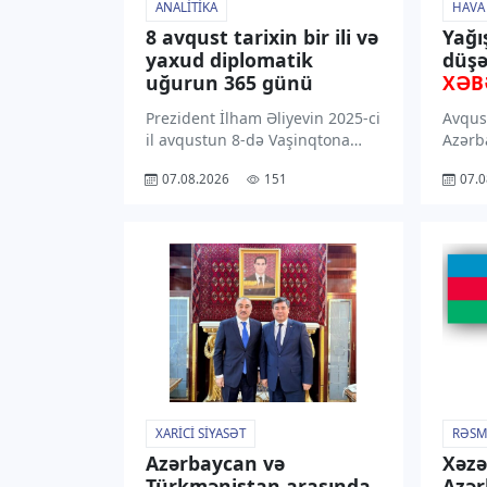
ANALITIKA
HAVA
8 avqust tarixin bir ili və
Yağı
yaxud diplomatik
düşə
uğurun 365 günü
XƏB
Prezident İlham Əliyevin 2025-ci
Avqus
il avqustun 8-də Vaşinqtona
Azərb
etdiyi işgüzar səfər
rayon
07.08.2026
151
07.0
Azərbaycanın diplomatiya
dək ə
tarixinin ən əhəmiyyətli
ərazil
səhifələrindəndir. Prezident
gözlən
Donald Trampın dəvəti ilə
bu ba
reallaşan bu səfər Azərbaycan –
Hidro
ABŞ münasibətlərinin yeni […]
yaydığ
Qeyd 
XARICI SIYASƏT
RƏSM
Azərbaycan və
Xəzə
Türkmənistan arasında
Azə