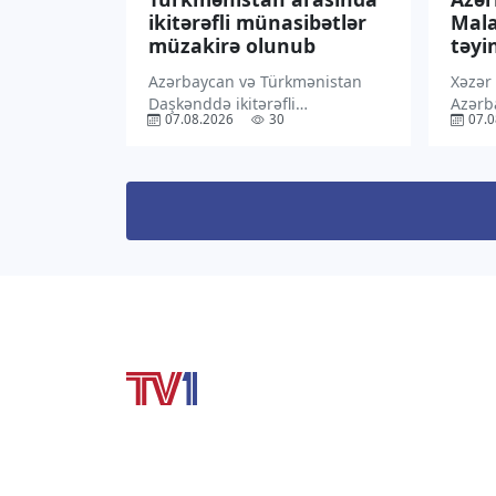
ikitərəfli münasibətlər
Mala
müzakirə olunub
təyin
Azərbaycan və Türkmənistan
Xəzər
Daşkənddə ikitərəfli
Azərb
07.08.2026
30
07.0
münasibətlərin hazırkı
Malay
vəziyyətini və perspektivlərini,
səlahi
eləcə də qarşılıqlı maraq
“TV1” 
doğuran regional məsələləri
İlham
müzakirə ediblər. “TV1” xəbər
Sərən
verir ki, bu barədə
mətni
Azərbaycanın Özbəkistandakı
rəsmi 
səfiri Rəşad Məmmədov […]