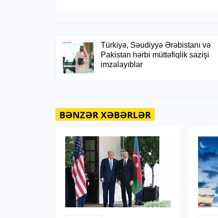
BƏNZƏR XƏBƏRLƏR