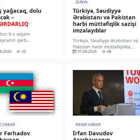
DÜNYA
ş yağacaq, dolu
Türkiyə, Səudiyyə
cək –
Ərəbistanı və Pakistan
ƏRDARLIQ
hərbi müttəfiqlik sazişi
imzalayıblar
tun 9-u axşam
aycanın qərb
Türkiyə, Səudiyyə Ərəbistanı və
larından başlayaraq 11-
Pakistan hərbi müttəfiqliklə
8.2026
33
07.08.2026
48
sasən dağlıq və dağətəyi
bağlı Məkkə Birgə Müdafiə
ərdə arabir yağış yağacağı
Sazişini imzalayıblar. “TV1”
ilir. “TV1” xəbər verir ki,
xəbər verir ki, Pakistan Xarici
rədə Milli
İşlər Nazirliyinin bəyanatına
meteorologiya Xidmətinin
əsasən, müdafiə sazişi regiond
ı xəbərdarlıqda bildirilib.
və onun hüdudlarından
olunub […]
kənarda […]
I XƏBƏR
RƏSMI XƏBƏR
r Fərhadov
İrfan Davudov
rbaycan
Azərbaycanın