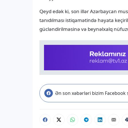
Qeyd edək ki, son illər Azərbaycan musiq
tanıdılması istiqamətində həyata keçir
gücləndirilməsinə və beynəlxalq nüfuz
Ən son xəbərləri bizim Facebook s