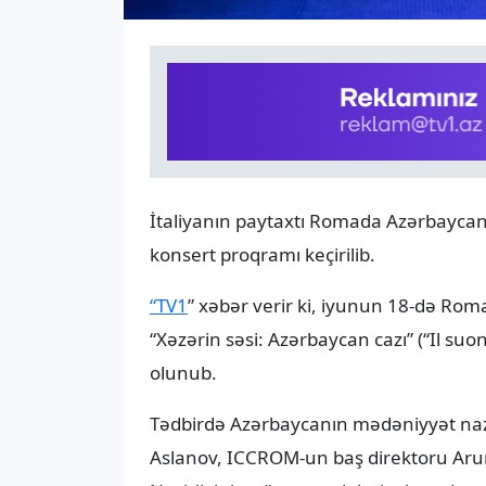
İtaliyanın paytaxtı Romada Azərbayca
konsert proqramı keçirilib.
“TV1
” xəbər verir ki, iyunun 18-də Ro
“Xəzərin səsi: Azərbaycan cazı” (“Il suon
olunub.
Tədbirdə Azərbaycanın mədəniyyət naziri
Aslanov, ICCROM-un baş direktoru Arun