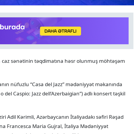
ANALITIKA
07.08.2026
n caz sənətinin təqdimatına həsr olunmuş möhtəşəm
8 avqust tarixin bir ili və y
diplomatik uğurun 365 gü
manın nüfuzlu “Casa del Jazz” mədəniyyət məkanında
o del Caspio: Jazz dell’Azerbaigian”) adlı konsert təşkil
 Adil Kərimli, Azərbaycanın İtaliyadakı səfiri Rəşad
a Francesca Maria Gujral, İtaliya Mədəniyyət