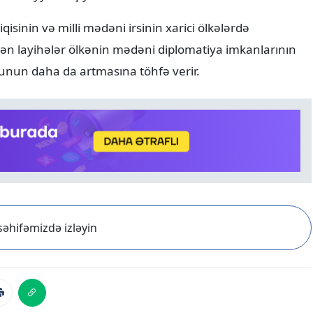
isinin və milli mədəni irsinin xarici ölkələrdə
ilən layihələr ölkənin mədəni diplomatiya imkanlarının
unun daha da artmasına töhfə verir.
əhifəmizdə izləyin