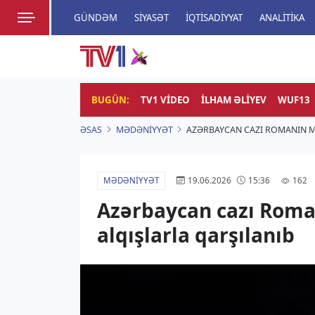
GÜNDƏM
SIYASƏT
İQTISADIYYAT
ANALITIKA
HADISƏ
TV1
Zamanı bizimlə yaşa!
BUGÜN:
TV1 VIDEO
İLHAM ƏLIYEV
WUF13
ƏSAS
MƏDƏNIYYƏT
AZƏRBAYCAN CAZI ROMANIN 
MƏDƏNIYYƏT
162
19.06.2026
15:36
Azərbaycan cazı Rom
alqışlarla qarşılanıb