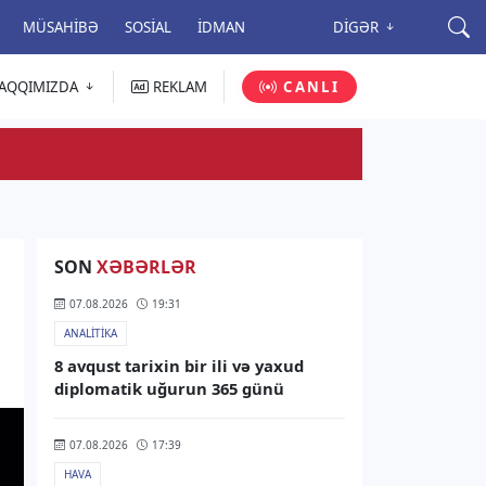
MÜSAHIBƏ
SOSIAL
İDMAN
DIGƏR
AQQIMIZDA
REKLAM
CANLI
SON
XƏBƏRLƏR
07.08.2026
19:31
ANALITIKA
8 avqust tarixin bir ili və yaxud
diplomatik uğurun 365 günü
07.08.2026
17:39
HAVA