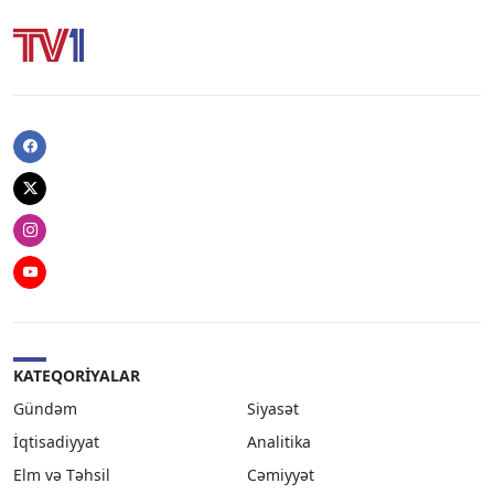
Facebook
Twitter
Instagram
Youtube
KATEQORIYALAR
Gündəm
Siyasət
İqtisadiyyat
Analitika
Elm və Təhsil
Cəmiyyət