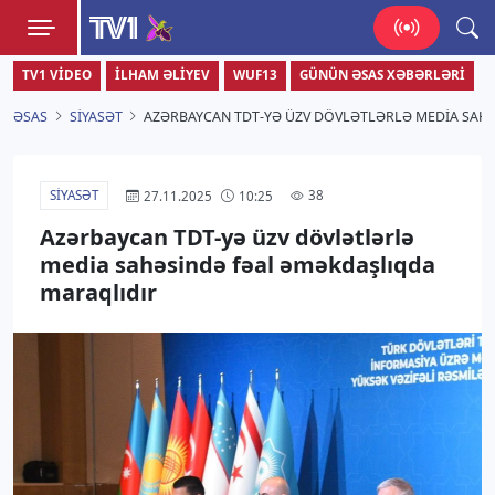
TV1
TV1 VIDEO
İLHAM ƏLIYEV
WUF13
GÜNÜN ƏSAS XƏBƏRLƏRI
Zamanı bizimlə yaşa!
ƏSAS
SIYASƏT
AZƏRBAYCAN TDT-YƏ ÜZV DÖVLƏTLƏRLƏ MEDIA SAH
SIYASƏT
38
27.11.2025
10:25
Azərbaycan TDT-yə üzv dövlətlərlə
media sahəsində fəal əməkdaşlıqda
maraqlıdır