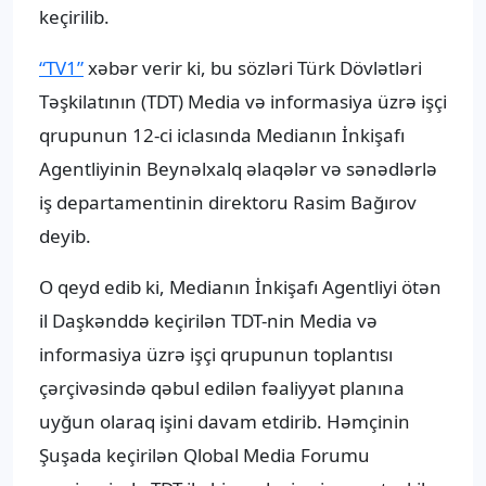
keçirilib.
“TV1”
xəbər verir ki, bu sözləri Türk Dövlətləri
Təşkilatının (TDT) Media və informasiya üzrə işçi
qrupunun 12-ci iclasında Medianın İnkişafı
Agentliyinin Beynəlxalq əlaqələr və sənədlərlə
iş departamentinin direktoru Rasim Bağırov
deyib.
O qeyd edib ki, Medianın İnkişafı Agentliyi ötən
il Daşkənddə keçirilən TDT-nin Media və
informasiya üzrə işçi qrupunun toplantısı
çərçivəsində qəbul edilən fəaliyyət planına
uyğun olaraq işini davam etdirib. Həmçinin
Şuşada keçirilən Qlobal Media Forumu