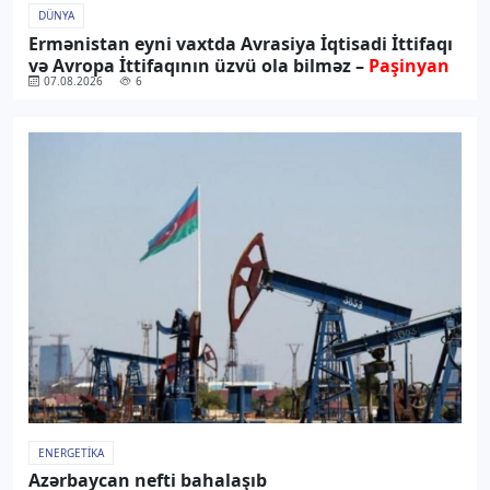
DÜNYA
Ermənistan eyni vaxtda Avrasiya İqtisadi İttifaqı
və Avropa İttifaqının üzvü ola bilməz –
Paşinyan
07.08.2026
6
ENERGETIKA
Azərbaycan nefti bahalaşıb