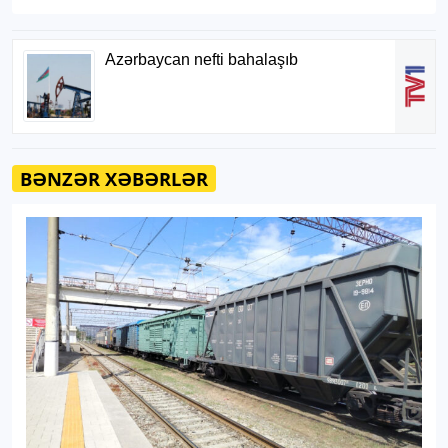
BƏNZƏR XƏBƏRLƏR