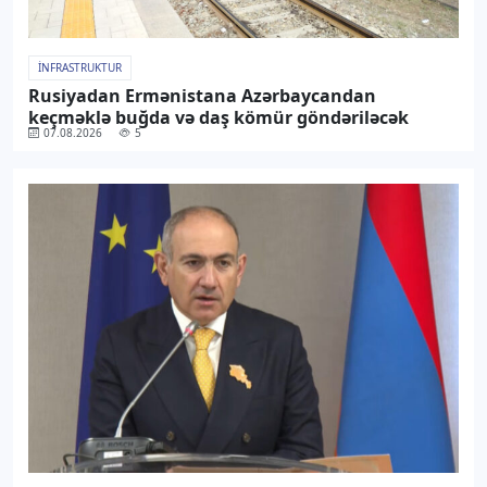
İNFRASTRUKTUR
Rusiyadan Ermənistana Azərbaycandan
keçməklə buğda və daş kömür göndəriləcək
07.08.2026
5