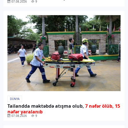
07.08.2026
9
DÜNYA
Tailandda məktəbdə atışma olub,
7 nəfər ölüb, 15
nəfər yaralanıb
07.08.2026
9