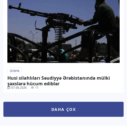
DÜNYA
Husi silahlıları Səudiyyə Ərəbistanında mülki
şəxslərə hücum ediblər
07.08.2026
11
DAHA ÇOX