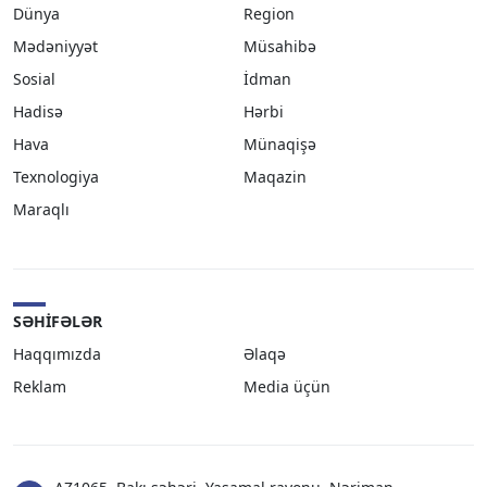
Dünya
Region
Mədəniyyət
Müsahibə
Sosial
İdman
Hadisə
Hərbi
Hava
Münaqişə
Texnologiya
Maqazin
Maraqlı
SƏHIFƏLƏR
Haqqımızda
Əlaqə
Reklam
Media üçün