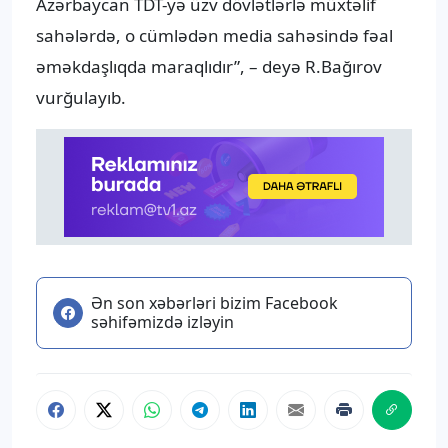
Azərbaycan TDT-yə üzv dövlətlərlə müxtəlif
sahələrdə, o cümlədən media sahəsində fəal
əməkdaşlıqda maraqlıdır”, – deyə R.Bağırov
vurğulayıb.
Ən son xəbərləri bizim Facebook
səhifəmizdə izləyin