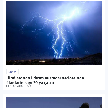
DÜNYA
Hindistanda ildırım vurması nəticəsində
ölənlərin sayı 20-yə çatıb
07.08.2026
11