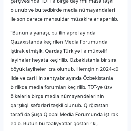
çərçivəsində TDT ilə birgə dəyirmi masa təşkil
olunub və bu tədbirdə media nümayəndələri
ilə son dərəcə məhsuldar müzakirələr aparılıb.
“Bununla yanaşı, bu ilin aprel ayında
Qazaxıstanda keçirilən Media Forumunda
iştirak etmişik. Qardaş Türkiyə ilə müxtəlif
layihələr həyata keçirilib, Özbəkistanla bir sıra
böyük layihələr icra olunub. Həmçinin 2024-cü
ildə və cari ilin sentyabr ayında Özbəkistanla
birlikdə media forumları keçirilib. TDT-yə üzv
ölkələrlə birgə media nümayəndələrinin
qarşılıqlı səfərləri təşkil olunub. Qırğızıstan
tərəfi də Şuşa Qlobal Media Forumunda iştirak
edib. Bütün bu fəaliyyətlər göstərir ki,