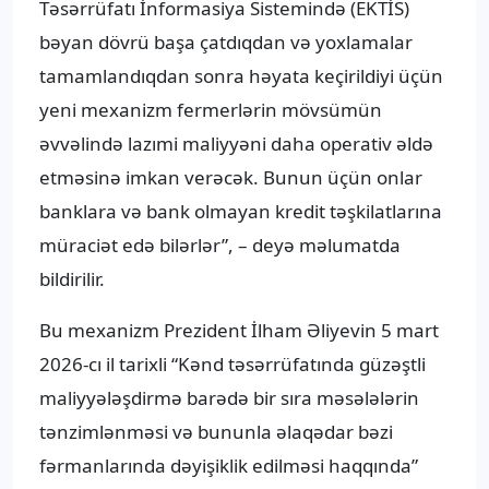
Təsərrüfatı İnformasiya Sistemində (EKTİS)
bəyan dövrü başa çatdıqdan və yoxlamalar
tamamlandıqdan sonra həyata keçirildiyi üçün
yeni mexanizm fermerlərin mövsümün
əvvəlində lazımi maliyyəni daha operativ əldə
etməsinə imkan verəcək. Bunun üçün onlar
banklara və bank olmayan kredit təşkilatlarına
müraciət edə bilərlər”, – deyə məlumatda
bildirilir.
Bu mexanizm Prezident İlham Əliyevin 5 mart
2026-cı il tarixli “Kənd təsərrüfatında güzəştli
maliyyələşdirmə barədə bir sıra məsələlərin
tənzimlənməsi və bununla əlaqədar bəzi
fərmanlarında dəyişiklik edilməsi haqqında”