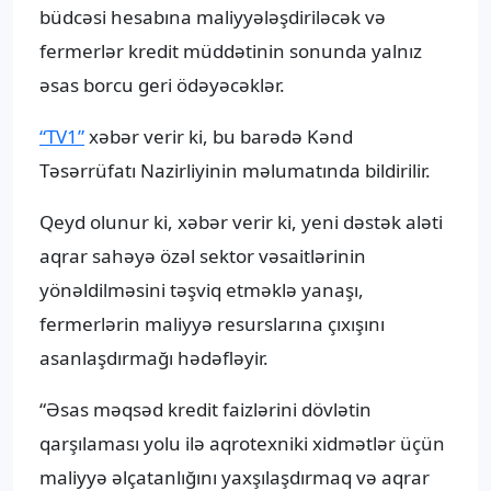
büdcəsi hesabına maliyyələşdiriləcək və
fermerlər kredit müddətinin sonunda yalnız
əsas borcu geri ödəyəcəklər.
“TV1”
xəbər verir ki, bu barədə Kənd
Təsərrüfatı Nazirliyinin məlumatında bildirilir.
Qeyd olunur ki, xəbər verir ki, yeni dəstək aləti
aqrar sahəyə özəl sektor vəsaitlərinin
yönəldilməsini təşviq etməklə yanaşı,
fermerlərin maliyyə resurslarına çıxışını
asanlaşdırmağı hədəfləyir.
“Əsas məqsəd kredit faizlərini dövlətin
qarşılaması yolu ilə aqrotexniki xidmətlər üçün
maliyyə əlçatanlığını yaxşılaşdırmaq və aqrar