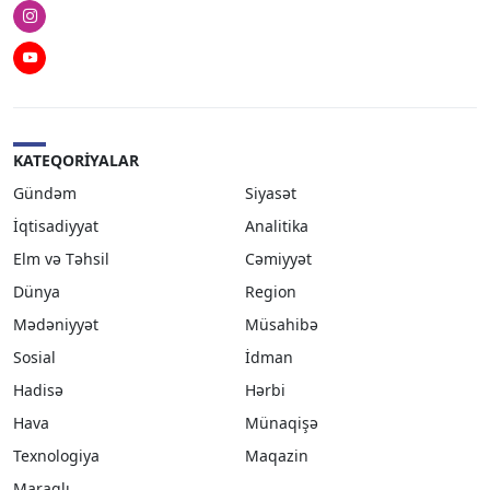
Instagram
Youtube
KATEQORIYALAR
Gündəm
Siyasət
İqtisadiyyat
Analitika
Elm və Təhsil
Cəmiyyət
Dünya
Region
Mədəniyyət
Müsahibə
Sosial
İdman
Hadisə
Hərbi
Hava
Münaqişə
Texnologiya
Maqazin
Maraqlı