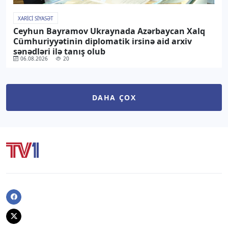
XARICI SIYASƏT
Ceyhun Bayramov Ukraynada Azərbaycan Xalq
Cümhuriyyətinin diplomatik irsinə aid arxiv
sənədləri ilə tanış olub
06.08.2026
20
DAHA ÇOX
Facebook
Twitter