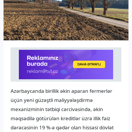
Azərbaycanda birillik əkin aparan fermerlər
üçün yeni güzəştli maliyyələşdirmə
mexanizminin tətbiqi cərcivəsində, əkin
məqsədilə götürülən kreditlər üzrə illik faiz
dərəcəsinin 19 %-ə qədər olan hissəsi dövlət