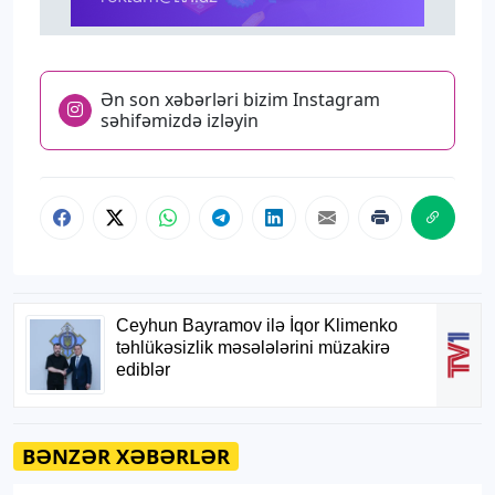
Ən son xəbərləri bizim Instagram
səhifəmizdə izləyin
BƏNZƏR XƏBƏRLƏR