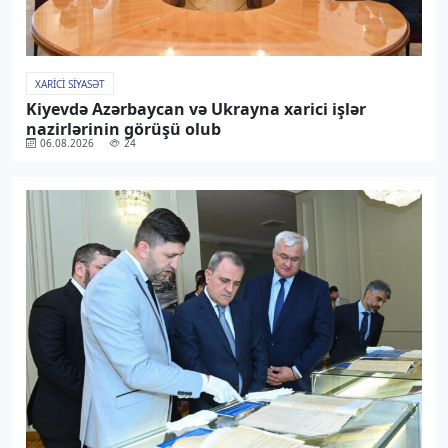
XARICI SIYASƏT
Kiyevdə Azərbaycan və Ukrayna xarici işlər
nazirlərinin görüşü olub
06.08.2026
24