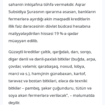
sahənin inkişafına töhfə verməkdir. Aqrar
Subsidiya Şurasının qərarına əsasən, bankların
fermerlərə ayırdığı əkin məqsədli kreditlərin
illik faiz dərəcəsinin dövlət büdcəsi hesabına
maliyyələşdirilən hissəsi 19 %-ə qədər
müəyyən edilib.
Güzəştli kreditlər çəltik, qarğıdalı, darı, sorqo,
digər dənli və dənli-paxlalı bitkilər (buğda, arpa,
çovdar, vələmir, qarabaşaq, noxud, lobya,
mərci və s.), həmçinin günəbaxan, kartof,
tərəvəz və bostan bitkiləri, eləcə də texniki
bitkilər – pambıq, şəkər çuğunduru, tütün və
soya əkən fermerlərə veriləcək”, – məlumatda
deyilir.