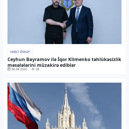
XARICI SIYASƏT
Ceyhun Bayramov ilə İqor Klimenko təhlükəsizlik
məsələlərini müzakirə ediblər
06.08.2026
28