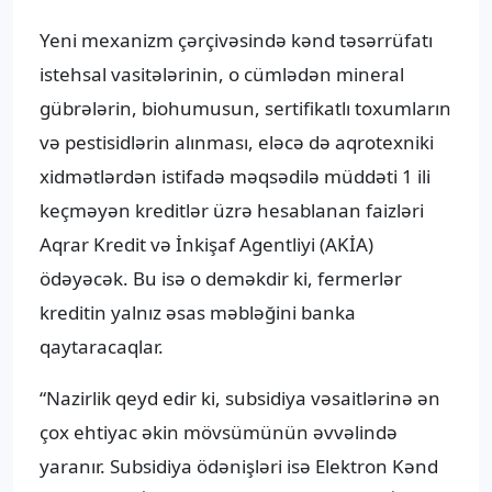
Yeni mexanizm çərçivəsində kənd təsərrüfatı
istehsal vasitələrinin, o cümlədən mineral
gübrələrin, biohumusun, sertifikatlı toxumların
və pestisidlərin alınması, eləcə də aqrotexniki
xidmətlərdən istifadə məqsədilə müddəti 1 ili
keçməyən kreditlər üzrə hesablanan faizləri
Aqrar Kredit və İnkişaf Agentliyi (AKİA)
ödəyəcək. Bu isə o deməkdir ki, fermerlər
kreditin yalnız əsas məbləğini banka
qaytaracaqlar.
“Nazirlik qeyd edir ki, subsidiya vəsaitlərinə ən
çox ehtiyac əkin mövsümünün əvvəlində
yaranır. Subsidiya ödənişləri isə Elektron Kənd