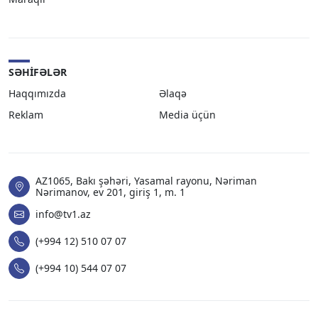
SƏHIFƏLƏR
Haqqımızda
Əlaqə
Reklam
Media üçün
AZ1065, Bakı şəhəri, Yasamal rayonu, Nəriman
Nərimanov, ev 201, giriş 1, m. 1
info@tv1.az
(+994 12) 510 07 07
(+994 10) 544 07 07