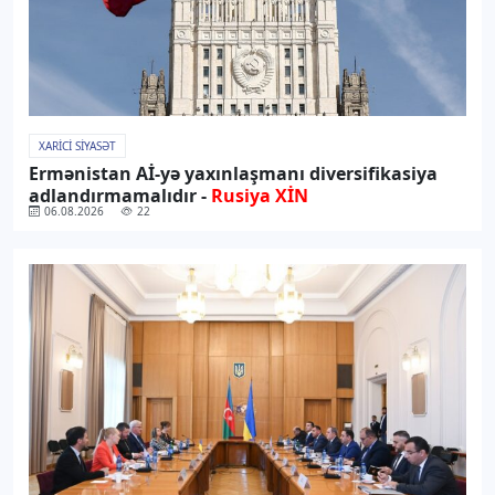
XARICI SIYASƏT
Ermənistan Aİ-yə yaxınlaşmanı diversifikasiya
adlandırmamalıdır -
Rusiya XİN
06.08.2026
22