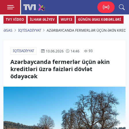
TV1
TV1 VIDEO
İLHAM ƏLIYEV
WUF13
GÜNÜN ƏSAS XƏBƏRLƏRI
Zamanı bizimlə yaşa!
ƏSAS
İQTISADIYYAT
AZƏRBAYCANDA FERMERLƏR ÜÇÜN ƏKIN KREDIT
İQTISADIYYAT
93
10.06.2026
14:46
Azərbaycanda fermerlər üçün əkin
kreditləri üzrə faizləri dövlət
ödəyəcək