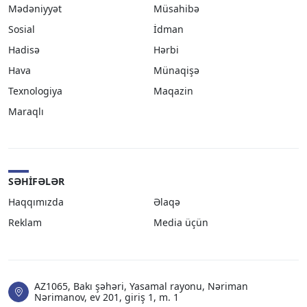
Mədəniyyət
Müsahibə
Sosial
İdman
Hadisə
Hərbi
Hava
Münaqişə
Texnologiya
Maqazin
Maraqlı
SƏHIFƏLƏR
Haqqımızda
Əlaqə
Reklam
Media üçün
AZ1065, Bakı şəhəri, Yasamal rayonu, Nəriman
Nərimanov, ev 201, giriş 1, m. 1