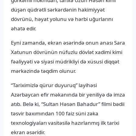
görkəmli hökmdarı, tarixə Uzun Həsən kimi
düşən qüdrətli sərkərdənin hakimiyyət
dövrünü, həyat yolunu və hərbi uğurlarını
əhatə edir.
Eyni zamanda, ekran əsərində onun anası Sara
Xatunun dövrünün nüfuzlu dövlət xadimi kimi
fəaliyyəti və siyasi müdrikliyi də xüsusi diqqət
mərkəzində təqdim olunur.
“Tariximizlə qürur duyuruq” layihəsi
Azərbaycan efir məkanında bir yeniliyə də imza
atıb. Belə ki, “Sultan Həsən Bahadur” filmi bədii
təsvir baxımından 100 faiz süni zəka
texnologiyaları vasitəsilə hazırlanmış ilk tarixi
ekran əsəridir.