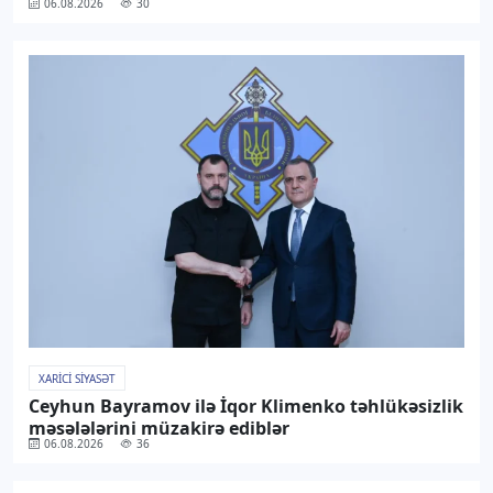
06.08.2026
30
XARICI SIYASƏT
Ceyhun Bayramov ilə İqor Klimenko təhlükəsizlik
məsələlərini müzakirə ediblər
06.08.2026
36