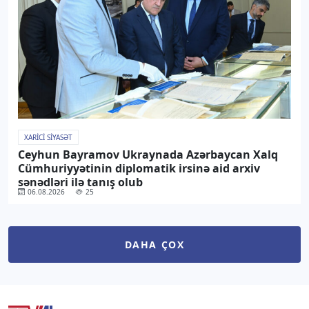
XARICI SIYASƏT
Ceyhun Bayramov Ukraynada Azərbaycan Xalq
Cümhuriyyətinin diplomatik irsinə aid arxiv
sənədləri ilə tanış olub
06.08.2026
25
DAHA ÇOX