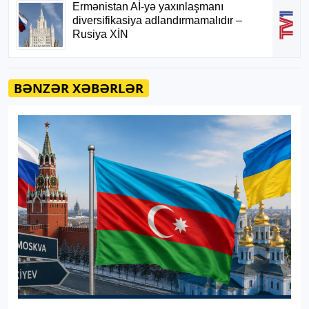
BƏNZƏR XƏBƏRLƏR