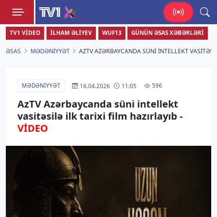
TV1
TV1 VIDEO
İLHAM ƏLIYEV
WUF13
GÜNÜN ƏSAS XƏBƏRLƏRI
Zamanı bizimlə yaşa!
ƏSAS
MƏDƏNIYYƏT
AZTV AZƏRBAYCANDA SÜNI INTELLEKT VASITƏSILƏ
MƏDƏNIYYƏT
596
16.04.2026
11:05
AzTV Azərbaycanda süni intellekt
vasitəsilə ilk tarixi film hazırlayıb -
VİDEO