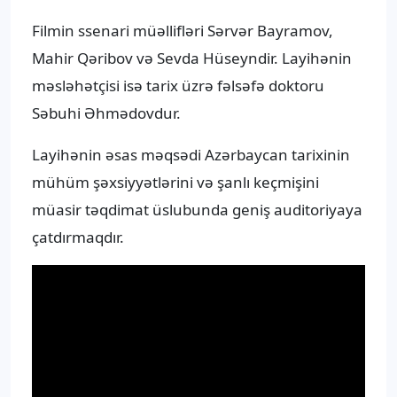
Filmin ssenari müəllifləri Sərvər Bayramov,
Mahir Qəribov və Sevda Hüseyndir. Layihənin
məsləhətçisi isə tarix üzrə fəlsəfə doktoru
Səbuhi Əhmədovdur.
Layihənin əsas məqsədi Azərbaycan tarixinin
mühüm şəxsiyyətlərini və şanlı keçmişini
müasir təqdimat üslubunda geniş auditoriyaya
çatdırmaqdır.