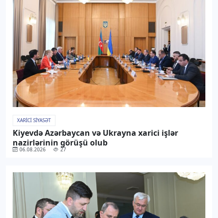
XARICI SIYASƏT
Kiyevdə Azərbaycan və Ukrayna xarici işlər
nazirlərinin görüşü olub
06.08.2026
27