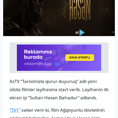
AzTV “Tariximizlə qürur duyuruq” adlı yeni
silsilə filmlər layihəsinə start verib. Layihənin ilk
ekran işi “Sultan Həsən Bahadur” adlanıb.
“TV1”
xəbər verir ki, film Ağqoyunlu dövlətinin