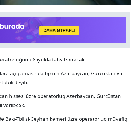
ANALITIKA
06.08.2026
eratorluğunu 8 iyulda təhvil verəcək.
Azərbaycanın geosiyasi seç
Normal və davamlı münasi
stlərə açıqlamasında bp-nin Azərbaycan, Gürcüstan və
tofoli deyib.
can hissəsi üzrə operatorluq Azərbaycan, Gürcüstan
 veriləcək.
də Bakı-Tbilisi-Ceyhan kəməri üzrə operatorluq müvafiq