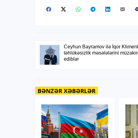
BƏNZƏR XƏBƏRLƏR