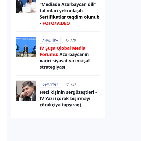
sanksiyaları genişləndirib
“Mediada Azərbaycan dili”
təlimləri yekunlaşıb -
Sertifikatlar təqdim olunub
06.08.2026
13:49
-
FOTO/VİDEO
XARICI SIYASƏT
Elman Abdullayev UNESCO-dan geri
ANALITIKA
770
çağırılıb, yerinə təyinat olub
IV Şuşa Qlobal Media
Forumu:
Azərbaycanın
06.08.2026
13:32
xarici siyasət və inkişaf
strategiyası
DÜNYA
Rəsmi Kiyev: ABŞ nümayəndə
heyətinin Ukraynaya səfərini
CƏMIYYƏT
757
gözləyirik
Həzi kişinin sərgüzəştləri -
IV Yazı (çörək bişirməyi
çörəkçiyə tapşıraq)
06.08.2026
13:29
RƏSMI XƏBƏR
Bəxtiyar Aslanbəyli “Şöhrət” ordeni
ilə təltif edilib