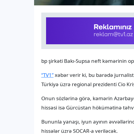
bp şirkəti Bakı-Supsa neft kəmərinin op
“TV1”
xəbər verir ki, bu barədə jurnali
Türkiyə üzrə regional prezidenti Cio Kris
Onun sözlərinə görə, kəmərin Azərbay
hissəsi isə Gürcüstan hökümətinə təhvil
Bununla yanaşı, iyun ayının əvvəllərin
hissələr üzrə SOCAR-a veriləcək.