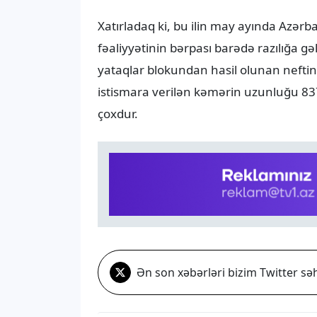
Xatırladaq ki, bu ilin may ayında Azər
fəaliyyətinin bərpası barədə razılığa gə
yataqlar blokundan hasil olunan neftin
istismara verilən kəmərin uzunluğu 837 
çoxdur.
Ən son xəbərləri bizim Twitter səh