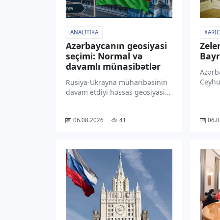
ANALITIKA
XARIC
Azərbaycanın geosiyasi
Zele
seçimi: Normal və
Bayr
davamlı münasibətlər
Azərba
Ceyhu
Rusiya-Ukrayna müharibəsinin
rəsmi 
davam etdiyi həssas geosiyasi
Prezi
şəraitdə xarici işlər naziri
tərəf
Ceyhun Bayramovun ardıcıl
06.08.2026
41
06.0
məmnu
olaraq Moskvaya və Kiyevə səfər
“TV1” 
etməsi Azərbaycanın
bu bar
balanslaşdırılmış xarici siyasət
şəbək
kursunun növbəti mühüm
təzahürü kimi qiymətləndirilir.
Xarici […]