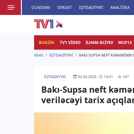
GÜNDƏM
SIYASƏT
İQTISADIYYAT
ANALITIKA
HADISƏ
TV1
Zamanı bizimlə yaşa!
BUGÜN:
TV1 VIDEO
İLHAM ƏLIYEV
WUF13
ƏSAS
İQTISADIYYAT
BAKI-SUPSA NEFT KƏMƏRININ 
İQTISADIYYAT
107
02.06.2026
14:51
Bakı-Supsa neft kəmər
veriləcəyi tarix açıqla