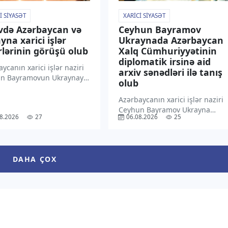
I SIYASƏT
XARICI SIYASƏT
vdə Azərbaycan və
Ceyhun Bayramov
yna xarici işlər
Ukraynada Azərbaycan
rlərinin görüşü olub
Xalq Cümhuriyyətinin
diplomatik irsinə aid
ycanın xarici işlər naziri
arxiv sənədləri ilə tanış
n Bayramovun Ukraynaya
olub
səfəri çərçivəsində
anın xarici işlər naziri
Azərbaycanın xarici işlər naziri
 Sibiha ilə geniş tərkibdə
Ceyhun Bayramov Ukrayna
8.2026
27
06.08.2026
25
 keçirilib. “TV1” xəbər
Xarici İşlər Nazirliyində
 ki, bu barədə məlumat
Azərbaycan Xalq
ycan Xarici İşlər […]
Cümhuriyyətinin (AXC) bu
ölkədəki diplomatik fəaliyyətini
DAHA ÇOX
əks etdirən arxiv sənədləri ilə
tanış olub. “TV1” xəbər verir ki,
bu barədə […]