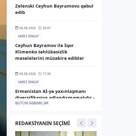
Zelenski Ceyhun Bayramovu qəbul
edib
06.08.2026
20:47
XARICI SIYASƏT
Ceyhun Bayramov ilə İqor
Klimenko təhlükəsizlik
məsələlərini müzakirə ediblər
06.08.2026
17:30
XARICI SIYASƏT
Ermənistan Aİ-yə yaxınlaşmanı
diversifikasiya adlandırmamalıdır -
BÜTÜN XƏBƏRLƏR
Rusiya XİN
06.08.2026
15:25
REDAKSIYANIN SEÇIMI
XARICI SIYASƏT