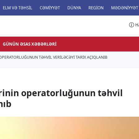
ELM VƏ TƏHSIL
CƏMIYYƏT
DÜNYA
REGION
MƏDƏNIYYƏT
H
GÜNÜN ƏSAS XƏBƏRLƏRI
OPERATORLUĞUNUN TƏHVIL VERILƏCƏYI TARIX AÇIQLANIB
inin operatorluğunun təhvil
nıb