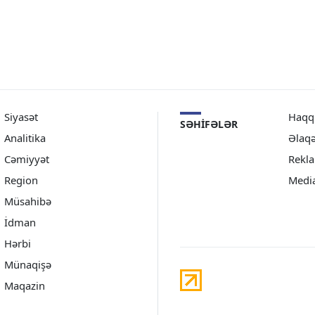
Siyasət
Haqq
SƏHIFƏLƏR
Analitika
Əlaq
Cəmiyyət
Rekl
Region
Medi
Müsahibə
İdman
Hərbi
Münaqişə
Maqazin