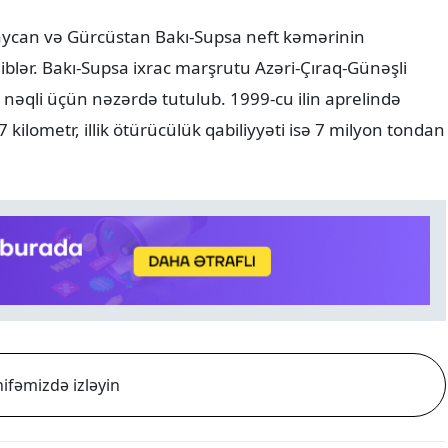
baycan və Gürcüstan Bakı-Supsa neft kəmərinin
liblər. Bakı-Supsa ixrac marşrutu Azəri-Çıraq-Günəşli
 nəqli üçün nəzərdə tutulub. 1999-cu ilin aprelində
kilometr, illik ötürücülük qabiliyyəti isə 7 milyon tondan
ifəmizdə izləyin