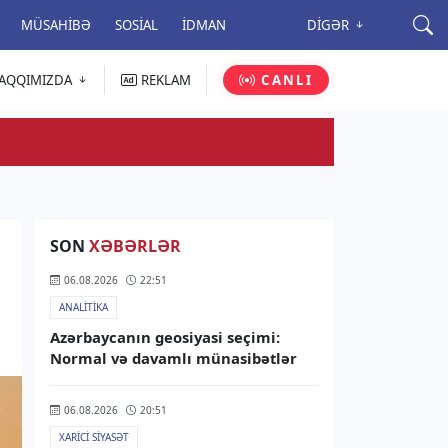
MÜSAHIBƏ
SOSIAL
İDMAN
DIGƏR
AQQIMIZDA
REKLAM
CANLI
SON
XƏBƏRLƏR
06.08.2026
22:51
ANALITIKA
Azərbaycanın geosiyasi seçimi:
Normal və davamlı münasibətlər
06.08.2026
20:51
XARICI SIYASƏT