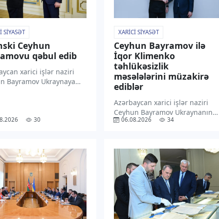
I SIYASƏT
XARICI SIYASƏT
nski Ceyhun
Ceyhun Bayramov ilə
amovu qəbul edib
İqor Klimenko
təhlükəsizlik
ycan xarici işlər naziri
məsələlərini müzakirə
n Bayramov Ukraynaya
ediblər
səfəri çərçivəsində
dent Volodimir Zelenski
Azərbaycan xarici işlər naziri
indən qəbul olunmaqdan
Ceyhun Bayramov Ukraynanın
8.2026
30
06.08.2026
34
nluğunu ifadə edib.
Milli Təhlükəsizlik və Müdafiə
xəbər verir ki, C. Bayramov
Şurasının katibi İqor Klimenko
ədə “X” sosial
ilə görüşüb. “TV1” xəbər verir ki,
əsində paylaşım […]
bu barədə nazir “X” sosial
media hesabında paylaşım
edib. Bildirilib […]