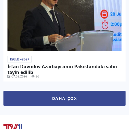
RƏSMI XƏBƏR
İrfan Davudov Azərbaycanın Pakistandakı səfiri
təyin edilib
07.08.2026
26
DAHA ÇOX