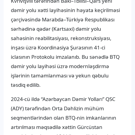
Kvrivişvili tərəfindən Bakı–Tbilisi–Qars yeni
dəmir yolu xətti layihəsinin həyata keçirilməsi
çərçivəsində Marabda–Türkiyə Respublikası
sərhədinə qədər (Kartsaxi) dəmir yolu
sahəsinin reabilitasiyası, rekonstruksiyası,
inşası üzrə Koordinasiya Şurasının 41-ci
iclasının Protokolu imzalanıb. Bu sənədlə BTQ
dəmir yolu layihəsi üzrə modernləşdirmə
işlərinin tamamlanması və yekun qəbulu
təsdiq edilib.
2024-cü ildə “Azərbaycan Dəmir Yolları” QSC
(ADY) tərəfindən Orta Dəhlizin mühüm
seqmentlərindən olan BTQ-nin imkanlarının
artırılması məqsədilə xəttin Gürcüstan