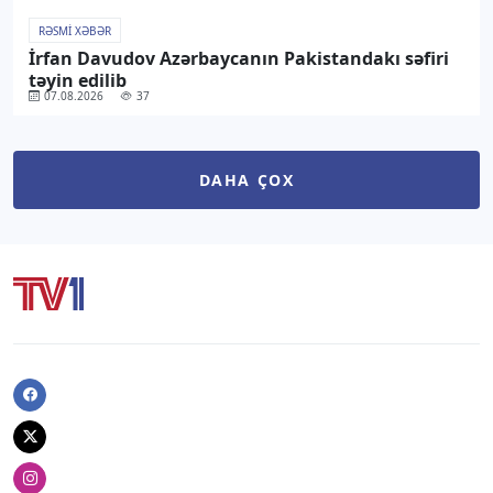
RƏSMI XƏBƏR
İrfan Davudov Azərbaycanın Pakistandakı səfiri
təyin edilib
07.08.2026
37
DAHA ÇOX
Facebook
Twitter
Instagram