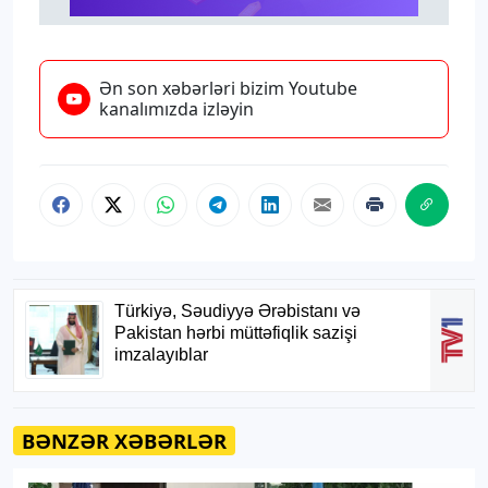
Ən son xəbərləri bizim Youtube
kanalımızda izləyin
BƏNZƏR XƏBƏRLƏR