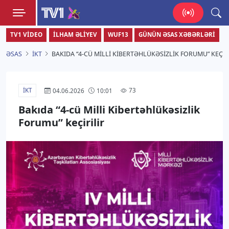
TV1
TV1 VIDEO
İLHAM ƏLIYEV
WUF13
GÜNÜN ƏSAS XƏBƏRLƏRI
Zamanı bizimlə yaşa!
ƏSAS
İKT
BAKIDA “4-CÜ MILLI KIBERTƏHLÜKƏSIZLIK FORUMU” KEÇIR
İKT
73
04.06.2026
10:01
Bakıda “4-cü Milli Kibertəhlükəsizlik
Forumu” keçirilir