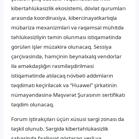
kibertəhlükəsizlik ekosistemi, dövlət qurumları
arasında koordinasiya, kibercinayətkarlıqla
mübarizə mexanizmləri və rəqəmsal mühitdə
təhlükəsizliyin təmin olunması istiqamətində
görülən işlər müzakirə olunacaq. Sessiya
çərçivəsində, həmçinin beynəlxalq vendorlar
ilə əməkdaşlığın rəsmiləşdirilməsi
istiqamətində atılacaq növbəti addımların
təqdimatı keçiriləcək və “Huawei” şirkətinin
nümayəndəsinə Məşvərət Şurasının sertifikatı
təqdim olunacaq.
Forum iştirakçıları üçün xüsusi sərgi zonası da
təşkil olunub. Sərgidə kibertəhlükəsizlik
sahəsində fəaliyyət göstərən yerli və