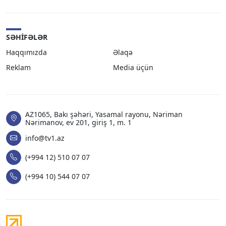
SƏHIFƏLƏR
Haqqımızda
Əlaqə
Reklam
Media üçün
AZ1065, Bakı şəhəri, Yasamal rayonu, Nəriman
Nərimanov, ev 201, giriş 1, m. 1
info@tv1.az
(+994 12) 510 07 07
(+994 10) 544 07 07