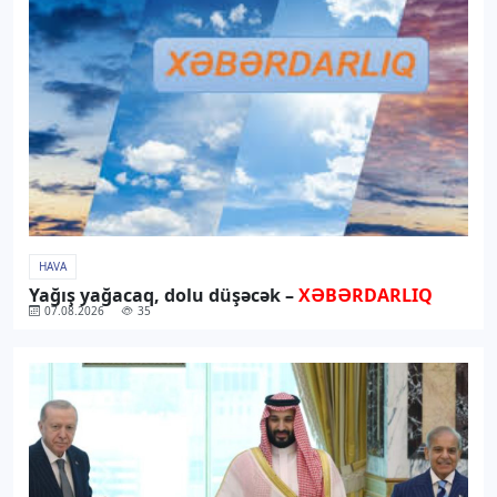
HAVA
Yağış yağacaq, dolu düşəcək –
XƏBƏRDARLIQ
07.08.2026
35