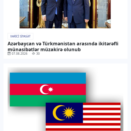
XARICI SIYASƏT
Azərbaycan və Türkmənistan arasında ikitərəfli
münasibətlər müzakirə olunub
07.08.2026
30