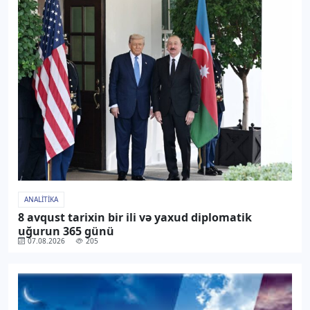
ANALITIKA
8 avqust tarixin bir ili və yaxud diplomatik
uğurun 365 günü
07.08.2026
205