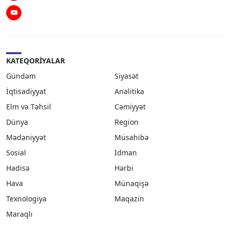
Youtube
KATEQORIYALAR
Gündəm
Siyasət
İqtisadiyyat
Analitika
Elm və Təhsil
Cəmiyyət
Dünya
Region
Mədəniyyət
Müsahibə
Sosial
İdman
Hadisə
Hərbi
Hava
Münaqişə
Texnologiya
Maqazin
Maraqlı