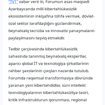
“TV1”
xəbər verir ki, Forumun əsas məqsədi
Azərbaycanda milli kibertəhlükəsizlik
ekosisteminin inkişafına töhfə vermək, dövlət-
özəl sektor tərəfdaşlığını gücləndirmək,
beynəlxalq təcrübə və innovativ yanaşmaların
paylaşılmasını təşviq etməkdir.
Tədbir çərçivəsində kibertəhlükəsizlik
sahəsində tanınmış beynəlxalq ekspertlər,
aparıcı qlobal İT və texnologiya şirkətlərinin
rəhbər şəxslərinin çıxışları nəzərdə tutulub.
Forumda rəqəmsal transformasiya dövründə
yaranan yeni kibertəhdidlər, süni intellekt
texnologiyalarının kibertəhlükəsizliyə təsiri,
kritik infrastrukturun qorunması, regional