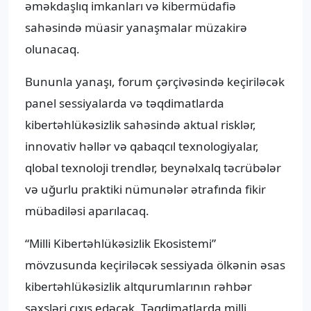
əməkdaşlıq imkanları və kibermüdafiə
sahəsində müasir yanaşmalar müzakirə
olunacaq.
Bununla yanaşı, forum çərçivəsində keçiriləcək
panel sessiyalarda və təqdimatlarda
kibertəhlükəsizlik sahəsində aktual risklər,
innovativ həllər və qabaqcıl texnologiyalar,
qlobal texnoloji trendlər, beynəlxalq təcrübələr
və uğurlu praktiki nümunələr ətrafında fikir
mübadiləsi aparılacaq.
“Milli Kibertəhlükəsizlik Ekosistemi”
mövzusunda keçiriləcək sessiyada ölkənin əsas
kibertəhlükəsizlik altqurumlarının rəhbər
şəxsləri çıxış edəcək. Təqdimatlarda milli