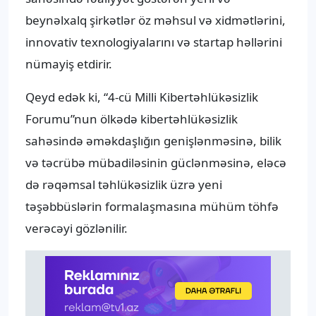
beynəlxalq şirkətlər öz məhsul və xidmətlərini,
innovativ texnologiyalarını və startap həllərini
nümayiş etdirir.
Qeyd edək ki, “4-cü Milli Kibertəhlükəsizlik
Forumu”nun ölkədə kibertəhlükəsizlik
sahəsində əməkdaşlığın genişlənməsinə, bilik
və təcrübə mübadiləsinin güclənməsinə, eləcə
də rəqəmsal təhlükəsizlik üzrə yeni
təşəbbüslərin formalaşmasına mühüm töhfə
verəcəyi gözlənilir.