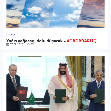
HAVA
Yağış yağacaq, dolu düşəcək –
XƏBƏRDARLIQ
07.08.2026
35