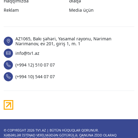
Haqqımızda
Əlaqə
Reklam
Media üçün
AZ1065, Bakı şəhəri, Yasamal rayonu, Nəriman
Nərimanov, ev 201, giriş 1, m. 1
info@tv1.az
(+994 12) 510 07 07
(+994 10) 544 07 07
© COPYRIGHT 2026
TV1.AZ
| BÜTÜN HÜQUQLAR QORUNUR.
XƏBƏRLƏR ISTINAD VERILMƏDƏN GÖTÜRÜLƏ, QANUNA ZIDD OLARAQ