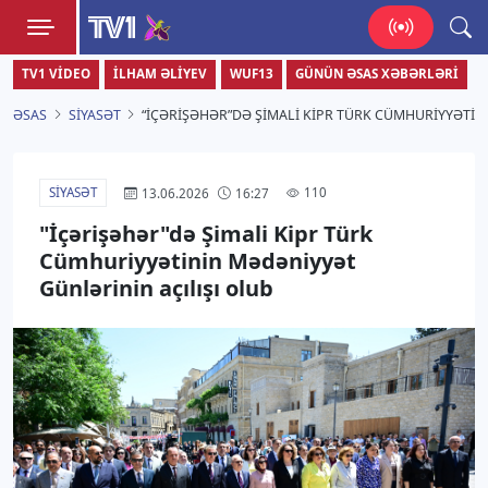
TV1
TV1 VIDEO
İLHAM ƏLIYEV
WUF13
GÜNÜN ƏSAS XƏBƏRLƏRI
Zamanı bizimlə yaşa!
ƏSAS
SIYASƏT
“İÇƏRIŞƏHƏR”DƏ ŞIMALI KIPR TÜRK CÜMHURIYYƏTIN
SIYASƏT
110
13.06.2026
16:27
"İçərişəhər"də Şimali Kipr Türk
Cümhuriyyətinin Mədəniyyət
Günlərinin açılışı olub