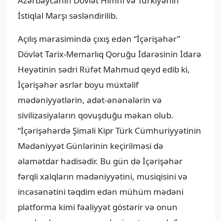
Azərbaycanın Dövlət Himni və Türkiyənin
İstiqlal Marşı səsləndirilib.
Açılış mərasimində çıxış edən “İçərişəhər”
Dövlət Tarix-Memarlıq Qoruğu İdarəsinin İdarə
Heyətinin sədri Rüfət Mahmud qeyd edib ki,
İçərişəhər əsrlər boyu müxtəlif
mədəniyyətlərin, adət-ənənələrin və
sivilizasiyaların qovuşduğu məkan olub.
“İçərişəhərdə Şimali Kipr Türk Cümhuriyyətinin
Mədəniyyət Günlərinin keçirilməsi də
əlamətdar hadisədir. Bu gün də İçərişəhər
fərqli xalqların mədəniyyətini, musiqisini və
incəsənətini təqdim edən mühüm mədəni
platforma kimi fəaliyyət göstərir və onun