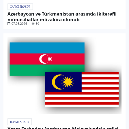
XARICI SIYASƏT
Azərbaycan və Türkmənistan arasında ikitərəfli
münasibətlər müzakirə olunub
07.08.2026
30
RƏSMI XƏBƏR