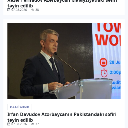
Xəzər Fərhadov Azərbaycan Malayziyadakı səfiri
təyin edilib
07.08.2026
38
RƏSMI XƏBƏR
İrfan Davudov Azərbaycanın Pakistandakı səfiri
təyin edilib
07.08.2026
37