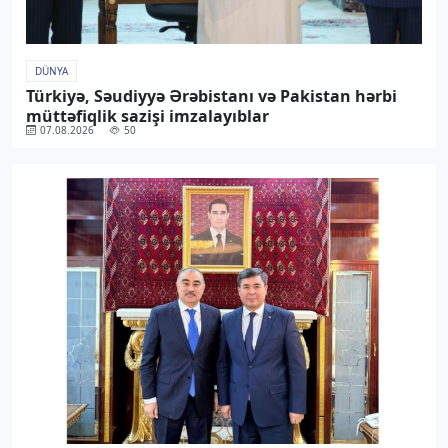
DÜNYA
Türkiyə, Səudiyyə Ərəbistanı və Pakistan hərbi
müttəfiqlik sazişi imzalayıblar
07.08.2026
50