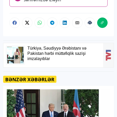
BƏNZƏR XƏBƏRLƏR