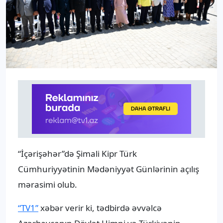
“İçərişəhər”də Şimali Kipr Türk
Cümhuriyyətinin Mədəniyyət Günlərinin açılış
mərasimi olub.
“TV1”
xəbər verir ki, tədbirdə əvvəlcə