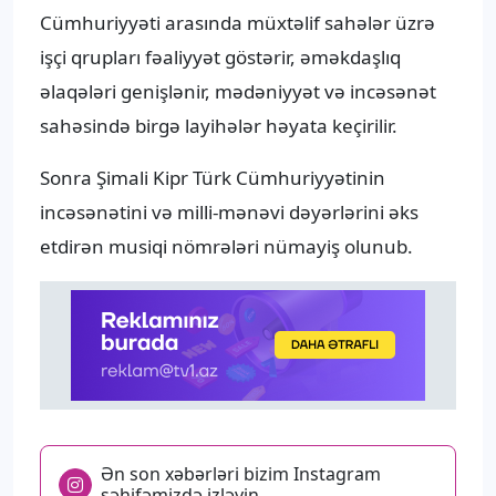
Cümhuriyyəti arasında müxtəlif sahələr üzrə
işçi qrupları fəaliyyət göstərir, əməkdaşlıq
əlaqələri genişlənir, mədəniyyət və incəsənət
sahəsində birgə layihələr həyata keçirilir.
Sonra Şimali Kipr Türk Cümhuriyyətinin
incəsənətini və milli-mənəvi dəyərlərini əks
etdirən musiqi nömrələri nümayiş olunub.
Ən son xəbərləri bizim Instagram
səhifəmizdə izləyin