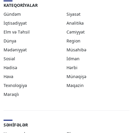
KATEQORIYALAR
Gündəm
Siyasət
İqtisadiyyat
Analitika
Elm və Təhsil
Cəmiyyət
Dünya
Region
Mədəniyyət
Müsahibə
Sosial
İdman
Hadisə
Hərbi
Hava
Münaqişə
Texnologiya
Maqazin
Maraqlı
SƏHIFƏLƏR