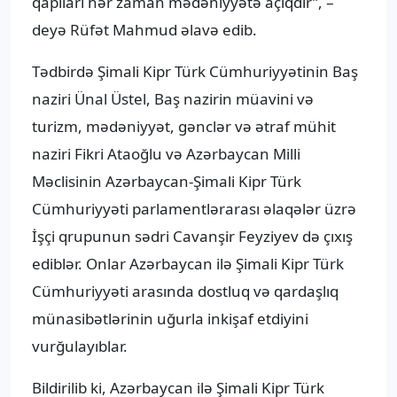
qapıları hər zaman mədəniyyətə açıqdır”, –
deyə Rüfət Mahmud əlavə edib.
Tədbirdə Şimali Kipr Türk Cümhuriyyətinin Baş
naziri Ünal Üstel, Baş nazirin müavini və
turizm, mədəniyyət, gənclər və ətraf mühit
naziri Fikri Ataoğlu və Azərbaycan Milli
Məclisinin Azərbaycan-Şimali Kipr Türk
Cümhuriyyəti parlamentlərarası əlaqələr üzrə
İşçi qrupunun sədri Cavanşir Feyziyev də çıxış
ediblər. Onlar Azərbaycan ilə Şimali Kipr Türk
Cümhuriyyəti arasında dostluq və qardaşlıq
münasibətlərinin uğurla inkişaf etdiyini
vurğulayıblar.
Bildirilib ki, Azərbaycan ilə Şimali Kipr Türk