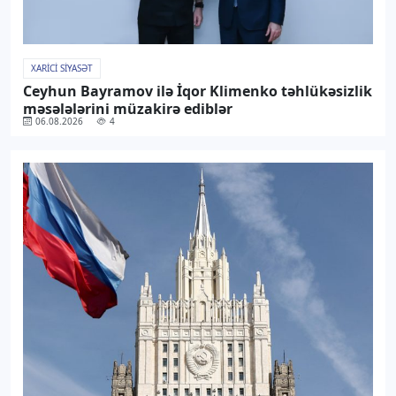
XARICI SIYASƏT
Ceyhun Bayramov ilə İqor Klimenko təhlükəsizlik
məsələlərini müzakirə ediblər
06.08.2026
4