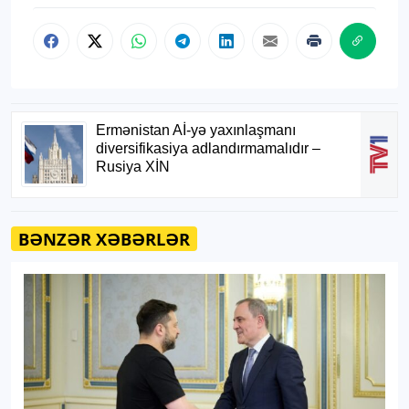
BƏNZƏR XƏBƏRLƏR