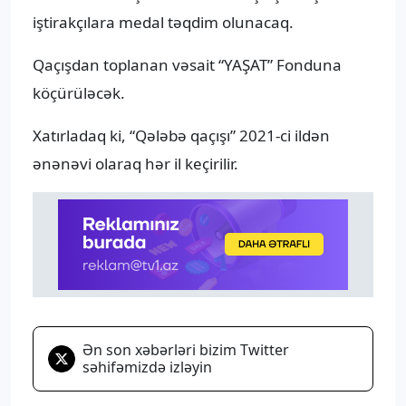
iştirakçılara medal təqdim olunacaq.
Qaçışdan toplanan vəsait “YAŞAT” Fonduna
köçürüləcək.
Xatırladaq ki, “Qələbə qaçışı” 2021-ci ildən
ənənəvi olaraq hər il keçirilir.
Ən son xəbərləri bizim Twitter
səhifəmizdə izləyin