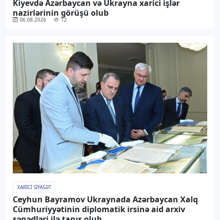
Kiyevdə Azərbaycan və Ukrayna xarici işlər
nazirlərinin görüşü olub
06.08.2026
12
XARICI SIYASƏT
Ceyhun Bayramov Ukraynada Azərbaycan Xalq
Cümhuriyyətinin diplomatik irsinə aid arxiv
sənədləri ilə tanış olub