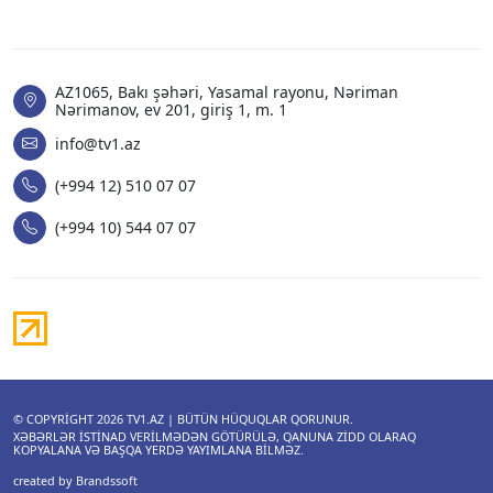
AZ1065, Bakı şəhəri, Yasamal rayonu, Nəriman
Nərimanov, ev 201, giriş 1, m. 1
info@tv1.az
(+994 12) 510 07 07
(+994 10) 544 07 07
© COPYRIGHT 2026
TV1.AZ
| BÜTÜN HÜQUQLAR QORUNUR.
XƏBƏRLƏR ISTINAD VERILMƏDƏN GÖTÜRÜLƏ, QANUNA ZIDD OLARAQ
KOPYALANA VƏ BAŞQA YERDƏ YAYIMLANA BILMƏZ.
created by Brandssoft