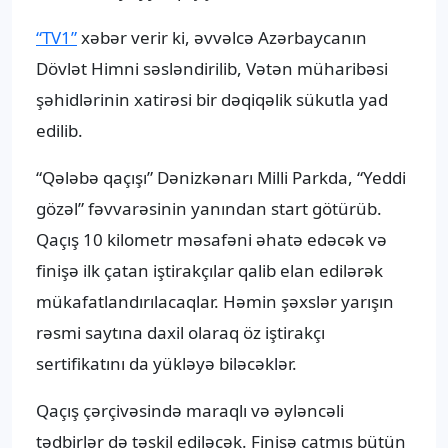
“TV1”
xəbər verir ki, əvvəlcə Azərbaycanın
Dövlət Himni səsləndirilib, Vətən müharibəsi
şəhidlərinin xatirəsi bir dəqiqəlik sükutla yad
edilib.
“Qələbə qaçışı” Dənizkənarı Milli Parkda, “Yeddi
gözəl” fəvvarəsinin yanından start götürüb.
Qaçış 10 kilometr məsafəni əhatə edəcək və
finişə ilk çatan iştirakçılar qalib elan edilərək
mükafatlandırılacaqlar. Həmin şəxslər yarışın
rəsmi saytına daxil olaraq öz iştirakçı
sertifikatını da yükləyə biləcəklər.
Qaçış çərçivəsində maraqlı və əyləncəli
tədbirlər də təşkil ediləcək. Finişə çatmış bütün