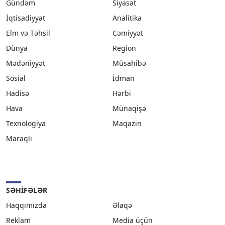
Gündəm
Siyasət
İqtisadiyyat
Analitika
Elm və Təhsil
Cəmiyyət
Dünya
Region
Mədəniyyət
Müsahibə
Sosial
İdman
Hadisə
Hərbi
Hava
Münaqişə
Texnologiya
Maqazin
Maraqlı
SƏHIFƏLƏR
Haqqımızda
Əlaqə
Reklam
Media üçün