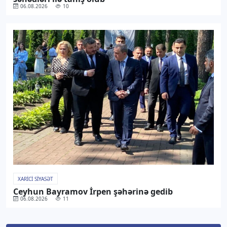
06.08.2026
10
XARICI SIYASƏT
Ceyhun Bayramov İrpen şəhərinə gedib
06.08.2026
11