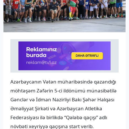
Azərbaycanın Vətən müharibəsində qazandığı
möhtəşəm Zəfərin 5-ci ildönümü münasibətilə
Gənclər və İdman Nazirliyi Bakı Şəhər Halqası
Əməliyyat Şirkəti və Azərbaycan Atletika
Federasiyası ilə birlikdə “Qələbə qaçışı” adlı
növbəti xeyriyyə qaçışına start verib.