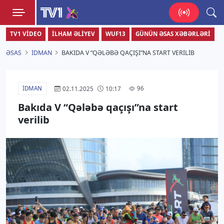
TV1
TV1 VIDEO
İLHAM ƏLIYEV
WUF13
GÜNÜN ƏSAS XƏBƏRLƏRI
Zamanı bizimlə yaşa!
ƏSAS
İDMAN
BAKIDA V “QƏLƏBƏ QAÇIŞI”NA START VERILIB
İDMAN
96
02.11.2025
10:17
Bakıda V “Qələbə qaçışı”na start
verilib