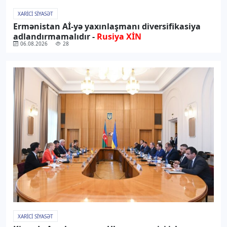
XARICI SIYASƏT
Ermənistan Aİ-yə yaxınlaşmanı diversifikasiya
adlandırmamalıdır -
Rusiya XİN
06.08.2026
28
XARICI SIYASƏT