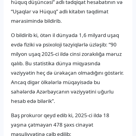
hüquq düşüncəsi” adlı tədqiqat hesabatının və
“Uşaqlar və Hüquq” adlı kitabın təqdimat
mərasimində bildirib.
O bildirib ki, ötən il dünyada 1,6 milyard uşaq
evdə fiziki və psixoloji təzyiqlərlə üzləşib: “90
milyon uşaq 2025-ci ildə cinsi zorakılığa məruz
qalıb. Bu statistika dünya miqyasında
vəziyyətin heç də ürəkaçan olmadığını göstərir.
Ancaq digər ölkələrlə müqayisədə bu
sahələrdə Azərbaycanın vəziyyətini uğurlu
hesab edə bilərik”.
Baş prokuror qeyd edib ki, 2025-ci ildə 18
yaşına çatmayan 478 şəxs cinayət
məsuliyyətinə cəlb edilib: