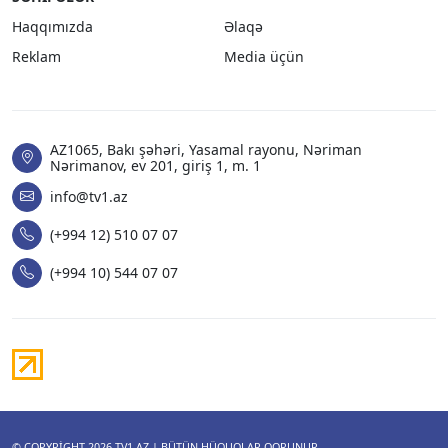
Haqqımızda
Əlaqə
Reklam
Media üçün
AZ1065, Bakı şəhəri, Yasamal rayonu, Nəriman
Nərimanov, ev 201, giriş 1, m. 1
info@tv1.az
(+994 12) 510 07 07
(+994 10) 544 07 07
© COPYRIGHT 2026
TV1.AZ
| BÜTÜN HÜQUQLAR QORUNUR.