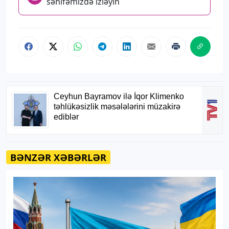
səhifəmizdə izləyin
BƏNZƏR XƏBƏRLƏR