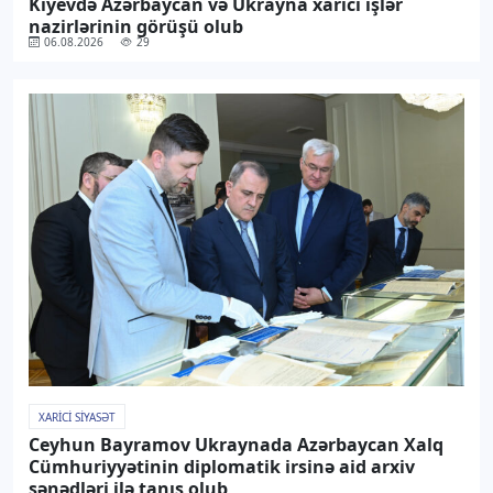
Kiyevdə Azərbaycan və Ukrayna xarici işlər
nazirlərinin görüşü olub
06.08.2026
29
XARICI SIYASƏT
Ceyhun Bayramov Ukraynada Azərbaycan Xalq
Cümhuriyyətinin diplomatik irsinə aid arxiv
sənədləri ilə tanış olub