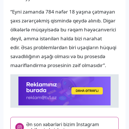
“Eyni zamanda 784 nəfər 18 yaşına çatmayan
şəxs zərərçəkmiş qismində qeydə alınıb. Digər
ölkələrlə müqayisədə bu rəqəm həyəcanverici
deyil, amma istənilən halda bizi narahat
edir. Əsas problemlərdən biri uşaqların hüquqi
savadlılığının aşağı olması və bu prosesdə
maarifləndirmə prosesinin zəif olmasıdır”.
Ən son xəbərləri bizim Instagram