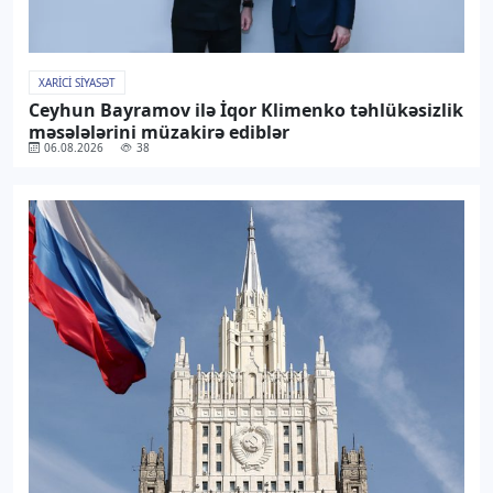
XARICI SIYASƏT
Ceyhun Bayramov ilə İqor Klimenko təhlükəsizlik
məsələlərini müzakirə ediblər
06.08.2026
38