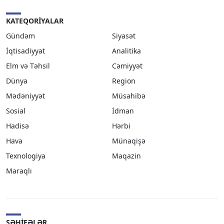
KATEQORIYALAR
Gündəm
Siyasət
İqtisadiyyat
Analitika
Elm və Təhsil
Cəmiyyət
Dünya
Region
Mədəniyyət
Müsahibə
Sosial
İdman
Hadisə
Hərbi
Hava
Münaqişə
Texnologiya
Maqazin
Maraqlı
SƏHIFƏLƏR