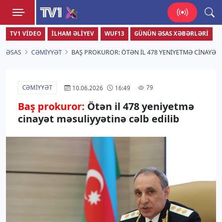
TV1
TV1 VIDEO
İLHAM ƏLIYEV
WUF13
GÜNÜN ƏSAS XƏBƏRLƏRI
Zamanı bizimlə yaşa!
ƏSAS
CƏMIYYƏT
BAŞ PROKUROR: ÖTƏN IL 478 YENIYETMƏ CINAYƏT
CƏMIYYƏT
79
10.06.2026
16:49
Baş prokuror:
Ötən il 478 yeniyetmə
cinayət məsuliyyətinə cəlb edilib