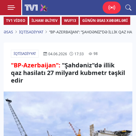
TV1
TV1 VIDEO
İLHAM ƏLIYEV
WUF13
GÜNÜN ƏSAS XƏBƏRLƏRI
Zamanı bizimlə yaşa!
ƏSAS
İQTISADIYYAT
“BP-AZERBAIJAN”: “ŞAHDƏNIZ”DƏ ILLIK QAZ HAS
İQTISADIYYAT
98
04.06.2026
17:33
"BP-Azerbaijan":
"Şahdəniz"də illik
qaz hasilatı 27 milyard kubmetr təşkil
edir