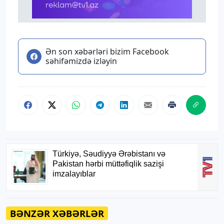
Ən son xəbərləri bizim Facebook
səhifəmizdə izləyin
BƏNZƏR XƏBƏRLƏR