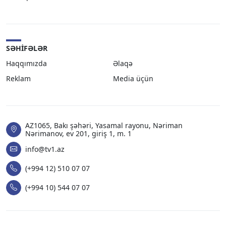
SƏHIFƏLƏR
Haqqımızda
Əlaqə
Reklam
Media üçün
AZ1065, Bakı şəhəri, Yasamal rayonu, Nəriman
Nərimanov, ev 201, giriş 1, m. 1
info@tv1.az
(+994 12) 510 07 07
(+994 10) 544 07 07