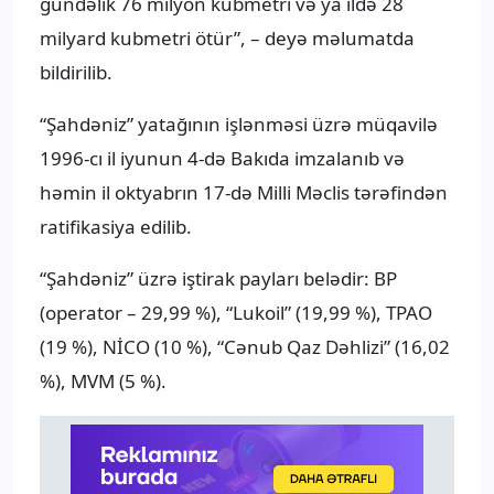
gündəlik 76 milyon kubmetri və ya ildə 28
milyard kubmetri ötür”, – deyə məlumatda
bildirilib.
“Şahdəniz” yatağının işlənməsi üzrə müqavilə
1996-cı il iyunun 4-də Bakıda imzalanıb və
həmin il oktyabrın 17-də Milli Məclis tərəfindən
ratifikasiya edilib.
“Şahdəniz” üzrə iştirak payları belədir: BP
(operator – 29,99 %), “Lukoil” (19,99 %), TPAO
(19 %), NİCO (10 %), “Cənub Qaz Dəhlizi” (16,02
%), MVM (5 %).