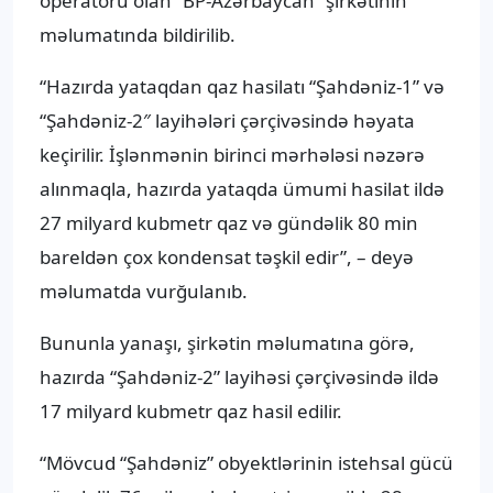
operatoru olan “BP-Azərbaycan” şirkətinin
məlumatında bildirilib.
“Hazırda yataqdan qaz hasilatı “Şahdəniz-1” və
“Şahdəniz-2″ layihələri çərçivəsində həyata
keçirilir. İşlənmənin birinci mərhələsi nəzərə
alınmaqla, hazırda yataqda ümumi hasilat ildə
27 milyard kubmetr qaz və gündəlik 80 min
bareldən çox kondensat təşkil edir”, – deyə
məlumatda vurğulanıb.
Bununla yanaşı, şirkətin məlumatına görə,
hazırda “Şahdəniz-2” layihəsi çərçivəsində ildə
17 milyard kubmetr qaz hasil edilir.
“Mövcud “Şahdəniz” obyektlərinin istehsal gücü