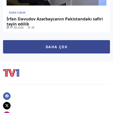
RƏSMI XƏBƏR
İrfan Davudov Azərbaycanın Pakistandakı səfiri
təyin edilib
07.08.2026
38
DAHA ÇOX
Facebook
Twitter