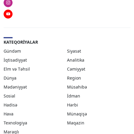
Instagram
Youtube
KATEQORIYALAR
Gündəm
Siyasət
İqtisadiyyat
Analitika
Elm və Təhsil
Cəmiyyət
Dünya
Region
Mədəniyyət
Müsahibə
Sosial
İdman
Hadisə
Hərbi
Hava
Münaqişə
Texnologiya
Maqazin
Maraqlı