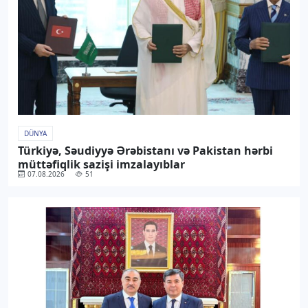
DÜNYA
Türkiyə, Səudiyyə Ərəbistanı və Pakistan hərbi
müttəfiqlik sazişi imzalayıblar
07.08.2026
51