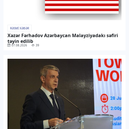
RƏSMI XƏBƏR
Xəzər Fərhadov Azərbaycan Malayziyadakı səfiri
təyin edilib
07.08.2026
39