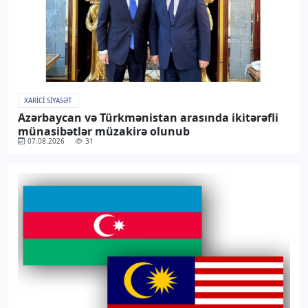
XARICI SIYASƏT
Azərbaycan və Türkmənistan arasında ikitərəfli
münasibətlər müzakirə olunub
07.08.2026
31