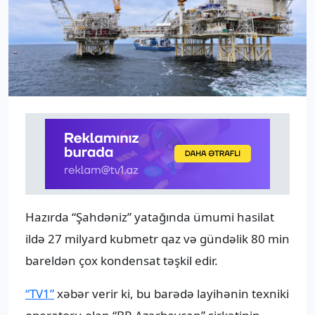
Hazırda “Şahdəniz” yatağında ümumi hasilat
ildə 27 milyard kubmetr qaz və gündəlik 80 min
bareldən çox kondensat təşkil edir.
“TV1”
xəbər verir ki, bu barədə layihənin texniki