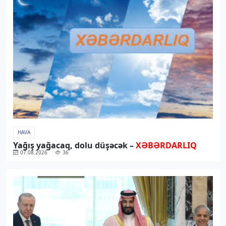
HAVA
Yağış yağacaq, dolu düşəcək –
XƏBƏRDARLIQ
07.08.2026
36