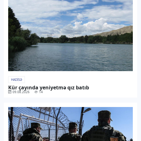
HADISƏ
Kür çayında yeniyetmə qız batıb
09.08.2026
14