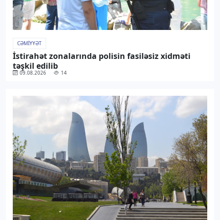
CƏMIYYƏT
İstirahət zonalarında polisin fasiləsiz xidməti
təşkil edilib
09.08.2026
14