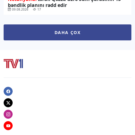
bəndlik planını rədd edir
09.08.2026
17
DAHA ÇOX
Facebook
Twitter
Instagram
Youtube