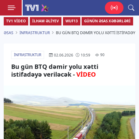
TV1
TV1 VIDEO
İLHAM ƏLIYEV
WUF13
GÜNÜN ƏSAS XƏBƏRLƏRI
Zamanı bizimlə yaşa!
ƏSAS
İNFRASTRUKTUR
BU GÜN BTQ DƏMIR YOLU XƏTTI ISTIFADƏYƏ 
İNFRASTRUKTUR
90
02.06.2026
10:59
Bu gün BTQ dəmir yolu xətti
istifadəyə veriləcək -
VİDEO