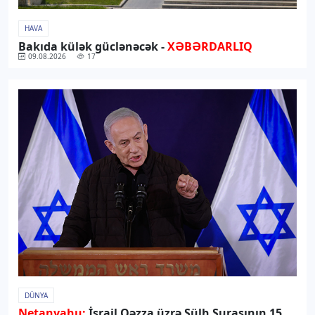
HAVA
Bakıda külək güclənəcək -
XƏBƏRDARLIQ
09.08.2026
17
DÜNYA
Netanyahu:
İsrail Qəzza üzrə Sülh Şurasının 15