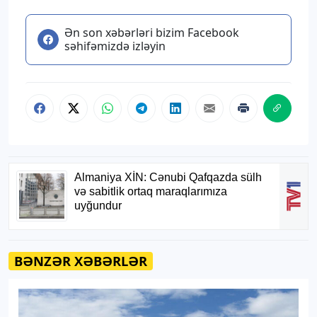
Ən son xəbərləri bizim Facebook
səhifəmizdə izləyin
BƏNZƏR XƏBƏRLƏR