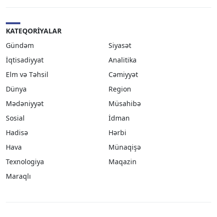
KATEQORIYALAR
Gündəm
Siyasət
İqtisadiyyat
Analitika
Elm və Təhsil
Cəmiyyət
Dünya
Region
Mədəniyyət
Müsahibə
Sosial
İdman
Hadisə
Hərbi
Hava
Münaqişə
Texnologiya
Maqazin
Maraqlı