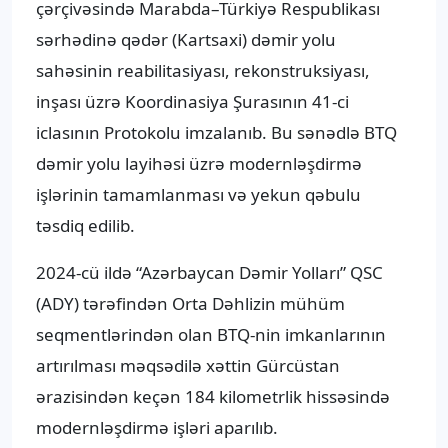
çərçivəsində Marabda–Türkiyə Respublikası
sərhədinə qədər (Kartsaxi) dəmir yolu
sahəsinin reabilitasiyası, rekonstruksiyası,
inşası üzrə Koordinasiya Şurasının 41-ci
iclasının Protokolu imzalanıb. Bu sənədlə BTQ
dəmir yolu layihəsi üzrə modernləşdirmə
işlərinin tamamlanması və yekun qəbulu
təsdiq edilib.
2024-cü ildə “Azərbaycan Dəmir Yolları” QSC
(ADY) tərəfindən Orta Dəhlizin mühüm
seqmentlərindən olan BTQ-nin imkanlarının
artırılması məqsədilə xəttin Gürcüstan
ərazisindən keçən 184 kilometrlik hissəsində
modernləşdirmə işləri aparılıb.