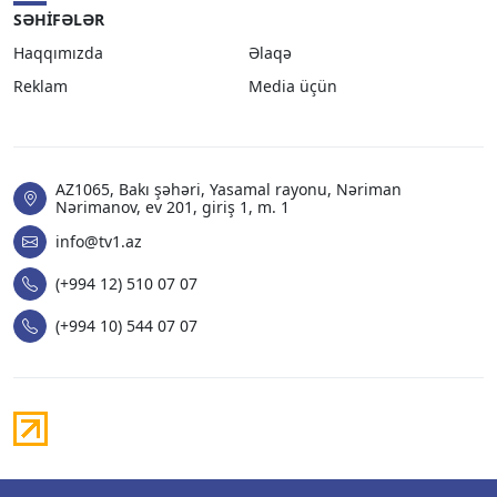
SƏHIFƏLƏR
Haqqımızda
Əlaqə
Reklam
Media üçün
AZ1065, Bakı şəhəri, Yasamal rayonu, Nəriman
Nərimanov, ev 201, giriş 1, m. 1
info@tv1.az
(+994 12) 510 07 07
(+994 10) 544 07 07