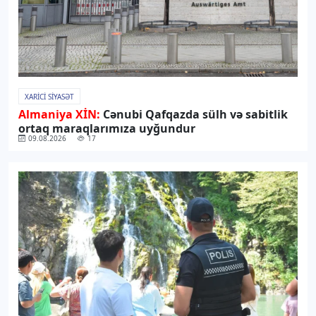
XARICI SIYASƏT
Almaniya XİN:
Cənubi Qafqazda sülh və sabitlik
ortaq maraqlarımıza uyğundur
09.08.2026
17