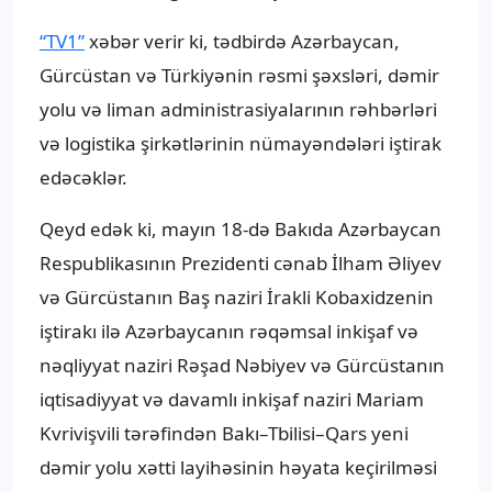
“TV1”
xəbər verir ki, tədbirdə Azərbaycan,
Gürcüstan və Türkiyənin rəsmi şəxsləri, dəmir
yolu və liman administrasiyalarının rəhbərləri
və logistika şirkətlərinin nümayəndələri iştirak
edəcəklər.
Qeyd edək ki, mayın 18-də Bakıda Azərbaycan
Respublikasının Prezidenti cənab İlham Əliyev
və Gürcüstanın Baş naziri İrakli Kobaxidzenin
iştirakı ilə Azərbaycanın rəqəmsal inkişaf və
nəqliyyat naziri Rəşad Nəbiyev və Gürcüstanın
iqtisadiyyat və davamlı inkişaf naziri Mariam
Kvrivişvili tərəfindən Bakı–Tbilisi–Qars yeni
dəmir yolu xətti layihəsinin həyata keçirilməsi