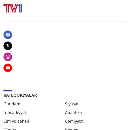
Facebook
Twitter
Instagram
Youtube
KATEQORIYALAR
Gündəm
Siyasət
İqtisadiyyat
Analitika
Elm və Təhsil
Cəmiyyət
Dünya
Region