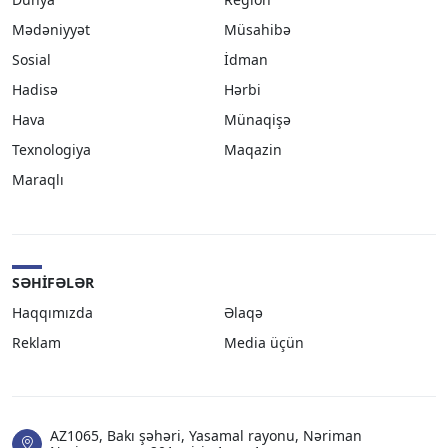
Mədəniyyət
Müsahibə
Sosial
İdman
Hadisə
Hərbi
Hava
Münaqişə
Texnologiya
Maqazin
Maraqlı
SƏHIFƏLƏR
Haqqımızda
Əlaqə
Reklam
Media üçün
AZ1065, Bakı şəhəri, Yasamal rayonu, Nəriman