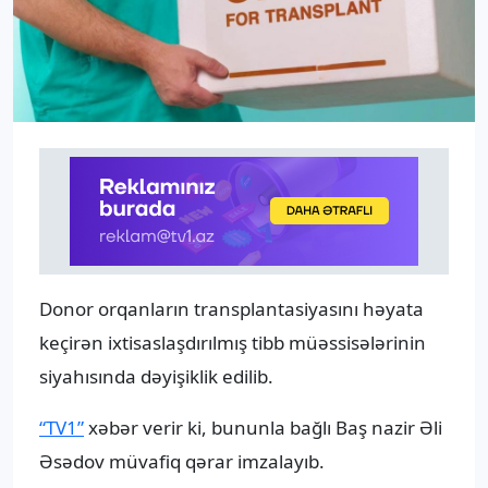
Donor orqanların transplantasiyasını həyata
keçirən ixtisaslaşdırılmış tibb müəssisələrinin
siyahısında dəyişiklik edilib.
“TV1”
xəbər verir ki, bununla bağlı Baş nazir Əli
Əsədov müvafiq qərar imzalayıb.