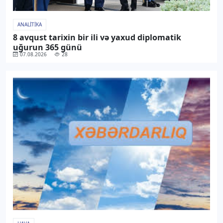
ANALITIKA
8 avqust tarixin bir ili və yaxud diplomatik
uğurun 365 günü
07.08.2026
28