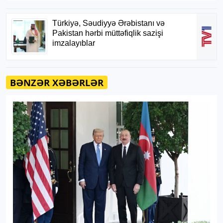
BƏNZƏR XƏBƏRLƏR