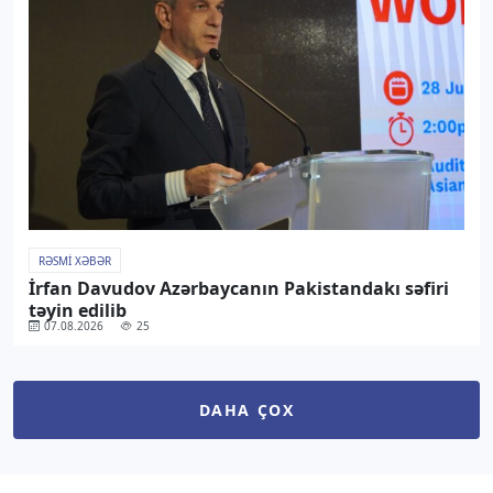
RƏSMI XƏBƏR
İrfan Davudov Azərbaycanın Pakistandakı səfiri
təyin edilib
07.08.2026
25
DAHA ÇOX