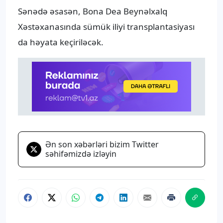
Sənədə əsasən, Bona Dea Beynəlxalq
Xəstəxanasında sümük iliyi transplantasiyası
da həyata keçiriləcək.
Ən son xəbərləri bizim Twitter
səhifəmizdə izləyin