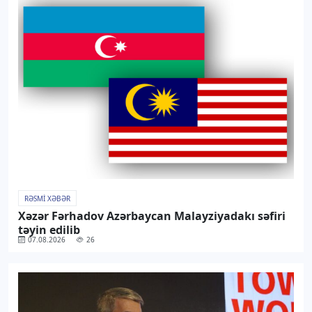
RƏSMI XƏBƏR
Xəzər Fərhadov Azərbaycan Malayziyadakı səfiri
təyin edilib
07.08.2026
26