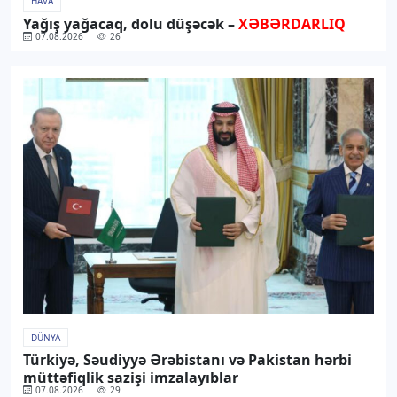
HAVA
Yağış yağacaq, dolu düşəcək –
XƏBƏRDARLIQ
07.08.2026
26
DÜNYA
Türkiyə, Səudiyyə Ərəbistanı və Pakistan hərbi
müttəfiqlik sazişi imzalayıblar
07.08.2026
29