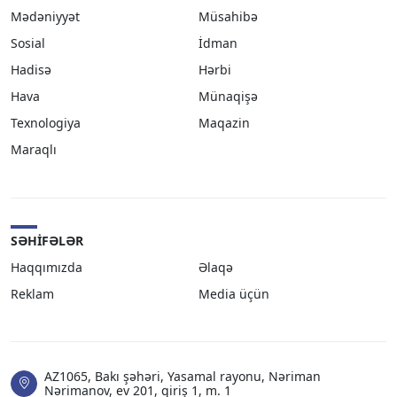
Mədəniyyət
Müsahibə
Sosial
İdman
Hadisə
Hərbi
Hava
Münaqişə
Texnologiya
Maqazin
Maraqlı
SƏHIFƏLƏR
Haqqımızda
Əlaqə
Reklam
Media üçün
AZ1065, Bakı şəhəri, Yasamal rayonu, Nəriman
Nərimanov, ev 201, giriş 1, m. 1