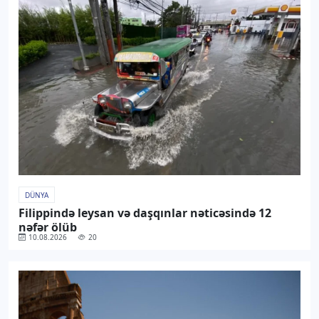
DÜNYA
Filippində leysan və daşqınlar nəticəsində 12
nəfər ölüb
10.08.2026
20