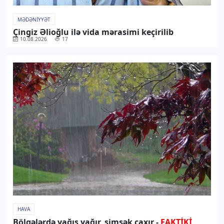
MƏDƏNIYYƏT
Çingiz Əlioğlu ilə vida mərasimi keçirilib
10.08.2026
17
HAVA
Bölgələrdə yağış yağır, şimşək çaxır -
FAKTİKİ