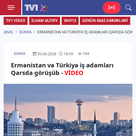
TV1
TV1 VIDEO
İLHAM ƏLIYEV
WUF13
GÜNÜN ƏSAS XƏBƏRLƏRI
Zamanı bizimlə yaşa!
ƏSAS
DÜNYA
ERMƏNISTAN VƏ TÜRKIYƏ IŞ ADAMLARI QARSDA GÖRÜ
DÜNYA
104
03.06.2026
18:59
Ermənistan və Türkiyə iş adamları
Qarsda görüşüb -
VİDEO