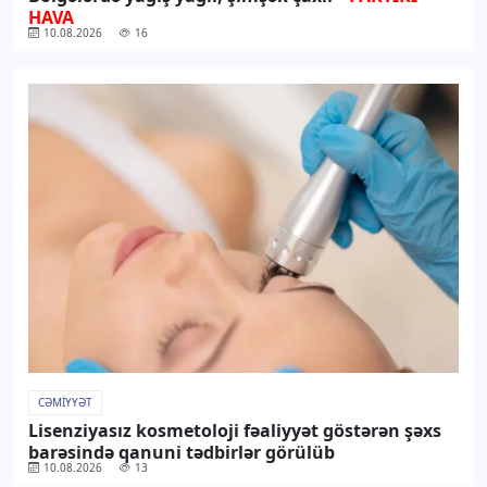
HAVA
10.08.2026
16
CƏMIYYƏT
Lisenziyasız kosmetoloji fəaliyyət göstərən şəxs
barəsində qanuni tədbirlər görülüb
10.08.2026
13