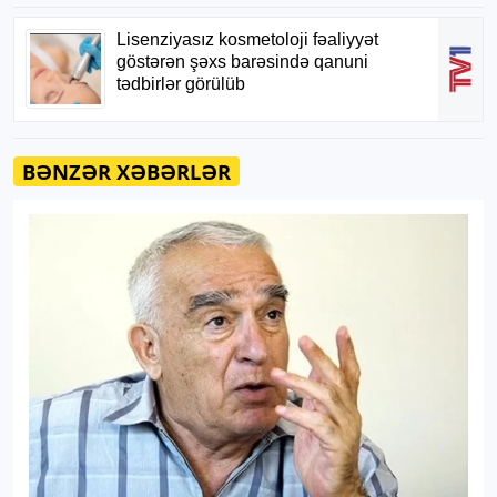
BƏNZƏR XƏBƏRLƏR