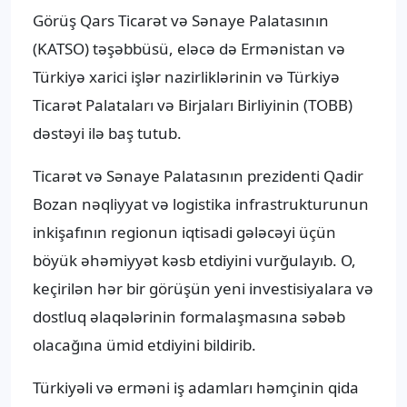
Görüş Qars Ticarət və Sənaye Palatasının
(KATSO) təşəbbüsü, eləcə də Ermənistan və
Türkiyə xarici işlər nazirliklərinin və Türkiyə
Ticarət Palataları və Birjaları Birliyinin (TOBB)
dəstəyi ilə baş tutub.
Ticarət və Sənaye Palatasının prezidenti Qadir
Bozan nəqliyyat və logistika infrastrukturunun
inkişafının regionun iqtisadi gələcəyi üçün
böyük əhəmiyyət kəsb etdiyini vurğulayıb. O,
keçirilən hər bir görüşün yeni investisiyalara və
dostluq əlaqələrinin formalaşmasına səbəb
olacağına ümid etdiyini bildirib.
Türkiyəli və erməni iş adamları həmçinin qida