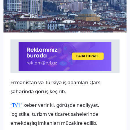
Ermənistan və Türkiyə iş adamları Qars
şəhərində görüş keçirib.
“TV1”
xəbər verir ki, görüşdə nəqliyyat,
logistika, turizm və ticarət sahələrində
əməkdaşlıq imkanları müzakirə edilib.