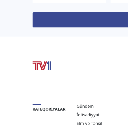
vəziyyətini və perspektivlərini,
səlahi
eləcə də qarşılıqlı maraq
“TV1” 
doğuran regional məsələləri
İlham
müzakirə ediblər. “TV1” xəbər
Sərən
verir ki, bu barədə
mətni
Azərbaycanın Özbəkistandakı
rəsmi 
səfiri Rəşad Məmmədov […]
Gündəm
KATEQORIYALAR
İqtisadiyyat
Elm və Təhsil