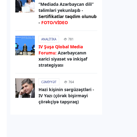
“Mediada Azərbaycan dili”
07.08.2026
13:01
təlimləri yekunlaşıb -
RƏSMI XƏBƏR
Sertifikatlar təqdim olunub
-
FOTO/VİDEO
Media və Yayım Şurasının strukturu
təsdiqlənib
ANALITIKA
781
07.08.2026
12:56
IV Şuşa Qlobal Media
Forumu:
Azərbaycanın
HAVA
xarici siyasət və inkişaf
Sabah hava necə olacaq?
strategiyası
07.08.2026
12:52
CƏMIYYƏT
764
HADISƏ
Həzi kişinin sərgüzəştləri -
IV Yazı (çörək bişirməyi
Zərdabda qəsdən yanğın
çörəkçiyə tapşıraq)
törətməkdə şübhəli bilinən şəxs
saxlanılıb
07.08.2026
11:14
DÜNYA