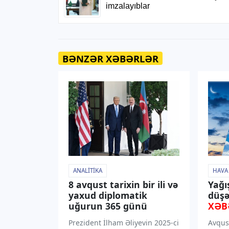
BƏNZƏR XƏBƏRLƏR
ANALITIKA
HAVA
8 avqust tarixin bir ili və
Yağı
yaxud diplomatik
düşə
uğurun 365 günü
XƏB
Prezident İlham Əliyevin 2025-ci
Avqus