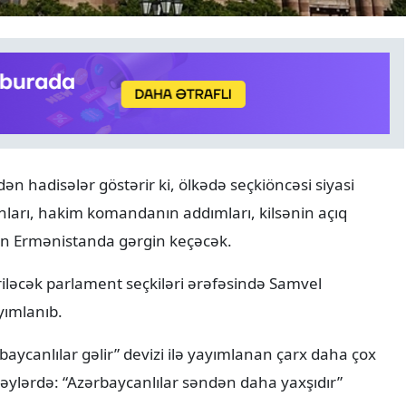
ANALITIKA
07.08.2026
 hadisələr göstərir ki, ölkədə seçkiöncəsi siyasi
8 avqust tarixin bir ili və y
ları, hakim komandanın addımları, kilsənin açıq
diplomatik uğurun 365 gü
yun Ermənistanda gərgin keçəcək.
riləcək parlament seçkiləri ərəfəsində Samvel
yımlanıb.
rbaycanlılar gəlir” devizi ilə yayımlanan çarx daha çox
Rəylərdə: “Azərbaycanlılar səndən daha yaxşıdır”