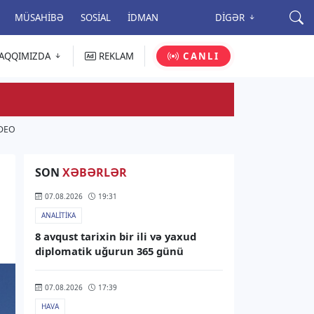
MÜSAHIBƏ
SOSIAL
İDMAN
DIGƏR
AQQIMIZDA
REKLAM
CANLI
İDEO
SON
XƏBƏRLƏR
07.08.2026
19:31
ANALITIKA
8 avqust tarixin bir ili və yaxud
diplomatik uğurun 365 günü
07.08.2026
17:39
HAVA