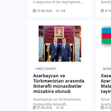
il avqustun 8-də Vaşinqtona
Azərb
etdiyi işgüzar səfər
rayon
07.08.2026
139
07.0
Azərbaycanın diplomatiya
dək ə
tarixinin ən əhəmiyyətli
ərazil
səhifələrindəndir. Prezident
gözlən
Donald Trampın dəvəti ilə
bu ba
reallaşan bu səfər Azərbaycan –
Hidro
ABŞ münasibətlərinin yeni […]
yaydığ
Qeyd 
XARICI SIYASƏT
RƏSM
Azərbaycan və
Xəzə
Türkmənistan arasında
Azə
ikitərəfli münasibətlər
Mala
müzakirə olunub
təyin
Azərbaycan və Türkmənistan
Xəzər
Daşkənddə ikitərəfli
Azərb
07.08.2026
29
07.0
münasibətlərin hazırkı
Malay