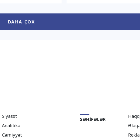
yyətli səfiri təyin edilib.
fövqəladə və səlahiyyətli səfiri
xəbər verir ki, Prezident
təyin edilib. “TV1” xəbər verir ki,
 Əliyev bununla bağlı
Prezident İlham Əliyev bununla
DAHA ÇOX
cam imzalayıb. Sənədin
bağlı Sərəncam imzalayıb.
 Azərbaycan Prezidentinin
Sənədin mətni Azərbaycan
internet […]
Prezidentinin […]
Siyasət
Haqq
SƏHIFƏLƏR
Analitika
Əlaq
Cəmiyyət
Rekl