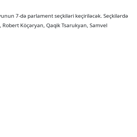
yunun 7-də parlament seçkiləri keçiriləcək. Seçkilərdə
n, Robert Köçəryan, Qaqik Tsarukyan, Samvel