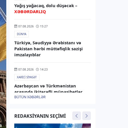
Yağış yağacaq, dolu düşəcək –
XƏBƏRDARLIQ
07.08.2026
15:27
DÜNYA
Türkiyə, Səudiyyə Ərəbistanı və
Pakistan hərbi müttəfiqlik sazişi
imzalayıblar
07.08.2026
14:23
XARICI SIYASƏT
Azərbaycan və Türkmənistan
arasında ikitərəfli münasibətlər
BÜTÜN XƏBƏRLƏR
müzakirə olunub
07.08.2026
13:45
REDAKSIYANIN SEÇIMI
RƏSMI XƏBƏR