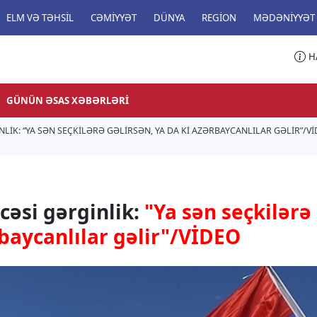
ELM VƏ TƏHSIL
CƏMIYYƏT
DÜNYA
REGION
MƏDƏNIYYƏT
H
GÜNÜN ƏSAS XƏBƏRLƏRI
IK: “YA SƏN SEÇKILƏRƏ GƏLIRSƏN, YA DA KI AZƏRBAYCANLILAR GƏLIR”/V
əsi gərginlik:
"Ya sən seçkilərə
rbaycanlılar gəlir"/VİDEO