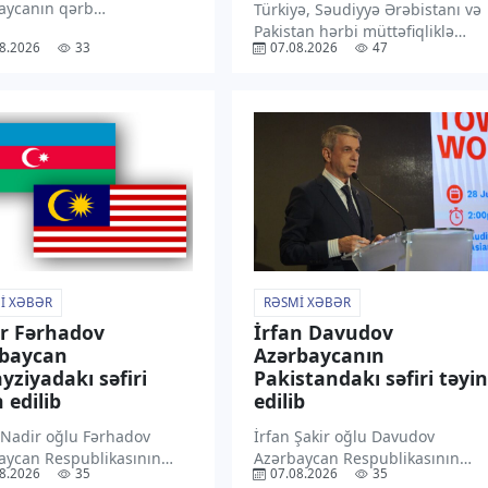
aycanın qərb
Türkiyə, Səudiyyə Ərəbistanı və
larından başlayaraq 11-
Pakistan hərbi müttəfiqliklə
8.2026
33
07.08.2026
47
sasən dağlıq və dağətəyi
bağlı Məkkə Birgə Müdafiə
ərdə arabir yağış yağacağı
Sazişini imzalayıblar. “TV1”
ilir. “TV1” xəbər verir ki,
xəbər verir ki, Pakistan Xarici
rədə Milli
İşlər Nazirliyinin bəyanatına
meteorologiya Xidmətinin
əsasən, müdafiə sazişi regiond
ı xəbərdarlıqda bildirilib.
və onun hüdudlarından
olunub […]
kənarda […]
I XƏBƏR
RƏSMI XƏBƏR
r Fərhadov
İrfan Davudov
rbaycan
Azərbaycanın
yziyadakı səfiri
Pakistandakı səfiri təyin
 edilib
edilib
 Nadir oğlu Fərhadov
İrfan Şakir oğlu Davudov
aycan Respublikasının
Azərbaycan Respublikasının
8.2026
35
07.08.2026
35
ziyada fövqəladə və
Pakistan İslam Respublikasında