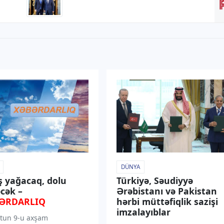
DÜNYA
ş yağacaq, dolu
Türkiyə, Səudiyyə
cək –
Ərəbistanı və Pakistan
ƏRDARLIQ
hərbi müttəfiqlik sazişi
imzalayıblar
tun 9-u axşam