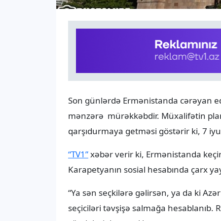
Son günlərdə Ermənistanda cərəyan edən
mənzərə mürəkkəbdir. Müxalifətin plan
qarşıdurmaya getməsi göstərir ki, 7 i
“TV1”
xəbər verir ki, Ermənistanda keçi
Karapetyanın sosial hesabında çarx ya
“Ya sən seçkilərə gəlirsən, ya da ki Azə
seçiciləri təvşişə salmağa hesablanıb. 