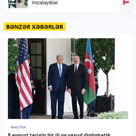
BƏNZƏR XƏBƏRLƏR
ANALITIKA
8 avqust tarixin bir ili və yaxud diplomatik