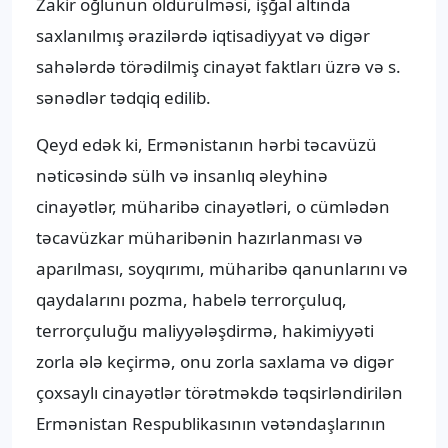
Zakir oğlunun öldürülməsi, işğal altında
saxlanılmış ərazilərdə iqtisadiyyat və digər
sahələrdə törədilmiş cinayət faktları üzrə və s.
sənədlər tədqiq edilib.
Qeyd edək ki, Ermənistanın hərbi təcavüzü
nəticəsində sülh və insanlıq əleyhinə
cinayətlər, müharibə cinayətləri, o cümlədən
təcavüzkar müharibənin hazırlanması və
aparılması, soyqırımı, müharibə qanunlarını və
qaydalarını pozma, habelə terrorçuluq,
terrorçuluğu maliyyələşdirmə, hakimiyyəti
zorla ələ keçirmə, onu zorla saxlama və digər
çoxsaylı cinayətlər törətməkdə təqsirləndirilən
Ermənistan Respublikasının vətəndaşlarının