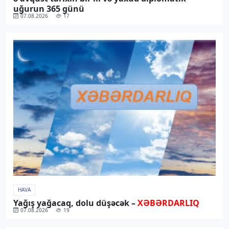
uğurun 365 günü
07.08.2026
17
HAVA
Yağış yağacaq, dolu düşəcək –
XƏBƏRDARLIQ
07.08.2026
19