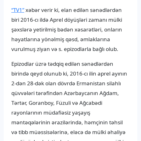
“TV1”
xəbər verir ki, elan edilən sənədlərdən
biri 2016-cı ildə Aprel döyüşləri zamanı mülki
şəxslərə yetirilmiş bədən xəsarətləri, onların
həyatlarına yönəlmiş qəsd, əmlaklarına
vurulmuş ziyan və s. epizodlarla bağlı olub.
Epizodlar üzrə tədqiq edilən sənədlərdən
birində qeyd olunub ki, 2016-cı ilin aprel ayının
2-dən 28-dək olan dövrdə Ermənistan silahlı
qüvvələri tərəfindən Azərbaycanın Ağdam,
Tərtər, Goranboy, Füzuli və Ağcabədi
rayonlarının müdafiəsiz yaşayış
məntəqələrinin ərazilərində, həmçinin təhsil
və tibb müəssisələrinə, eləcə də mülki əhaliyə