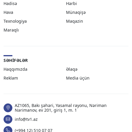
Hadisə
Hərbi
Hava
Münaqişə
Texnologiya
Maqazin
Maraqlı
SƏHIFƏLƏR
Haqqımızda
Əlaqə
Reklam
Media üçün
AZ1065, Bakı şəhəri, Yasamal rayonu, Nəriman
Nərimanov, ev 201, giriş 1, m. 1
info@tv1.az
(+994 12) 510 07 07