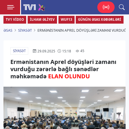
TV1
TV1 VIDEO
İLHAM ƏLIYEV
WUF13
GÜNÜN ƏSAS XƏBƏRLƏRI
Zamanı bizimlə yaşa!
ƏSAS
SIYASƏT
ERMƏNISTANIN APREL DÖYÜŞLƏRI ZAMANI VURDUĞ
SIYASƏT
45
29.09.2025
15:18
Ermənistanın Aprel döyüşləri zamanı
vurduğu zərərlə bağlı sənədlər
məhkəmədə
ELAN OLUNDU