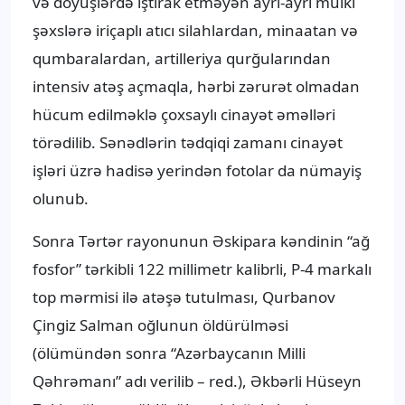
və döyüşlərdə iştirak etməyən ayrı-ayrı mülki
şəxslərə iriçaplı atıcı silahlardan, minaatan və
qumbaralardan, artilleriya qurğularından
intensiv atəş açmaqla, hərbi zərurət olmadan
hücum edilməklə çoxsaylı cinayət əməlləri
törədilib. Sənədlərin tədqiqi zamanı cinayət
işləri üzrə hadisə yerindən fotolar da nümayiş
olunub.
Sonra Tərtər rayonunun Əskipara kəndinin “ağ
fosfor” tərkibli 122 millimetr kalibrli, P-4 markalı
top mərmisi ilə atəşə tutulması, Qurbanov
Çingiz Salman oğlunun öldürülməsi
(ölümündən sonra “Azərbaycanın Milli
Qəhrəmanı” adı verilib – red.), Əkbərli Hüseyn