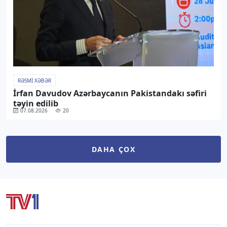
RƏSMI XƏBƏR
İrfan Davudov Azərbaycanın Pakistandakı səfiri
təyin edilib
07.08.2026
20
DAHA ÇOX