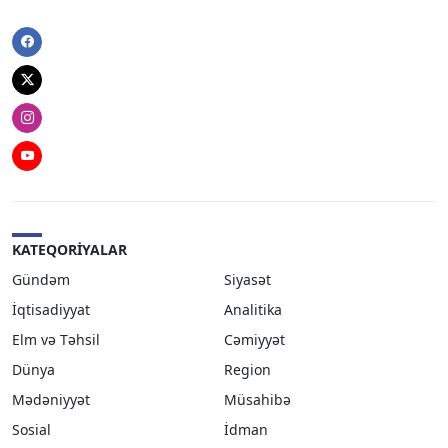
Facebook
Twitter
Instagram
Youtube
KATEQORIYALAR
Gündəm
Siyasət
İqtisadiyyat
Analitika
Elm və Təhsil
Cəmiyyət
Dünya
Region
Mədəniyyət
Müsahibə
Sosial
İdman