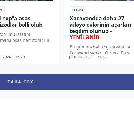
N
SOSIAL
ıl top”a əsas
Xocavənddə daha 27
zədlər bəlli olub
ailəyə evlərinin açarları
təqdim olunub -
 top” mükafatını
YENİLƏNİB
mağa əsas namizədlərin
nmiş reytinqi açıqlanıb.
Bu gün növbəti köç karvanı ilə
xəbər verir ki, siyahıya
Xocavənd şəhəri, Qırmızı Bazar
8.2026
29
05.08.2026
22
ster Siti”nin və İspaniya
qəsəbəsi və Xocavənd kəndinə
inin yarımmüdafiəçisi
çatan ailələrə evlərinin açarları
başçılıq edir. İkinci pillədə
təqdim olunub. “TV1” xəbər
iya”nın ingiltərəli
verir ki, yeni köçən ailələr
DAHA ÇOX
çusu Harri Keyn, üçüncü
qarşılandıqdan sonra onlara
ANAMA-nın […]