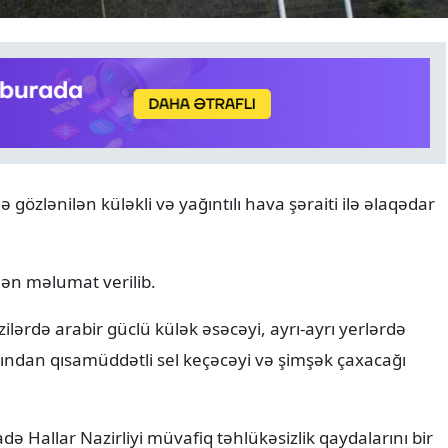
XARICI SIYASƏT
05.08.2026
ə gözlənilən küləkli və yağıntılı hava şəraiti ilə əlaqədar
Hikmət Hacıyevin bəzi fikirl
"Türkiye Gazetesi"ndə təhri
edilib
dən məlumat verilib.
zilərdə arabir güclü külək əsəcəyi, ayrı-ayrı yerlərdə
arından qısamüddətli sel keçəcəyi və şimşək çaxacağı
ə Hallar Nazirliyi müvafiq təhlükəsizlik qaydalarını bir