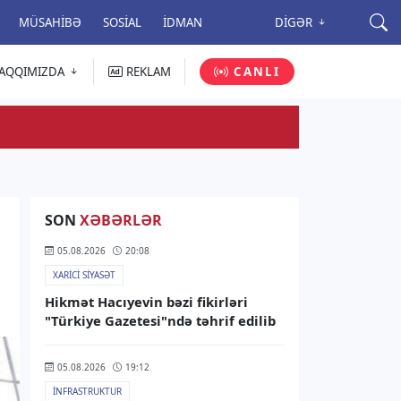
MÜSAHIBƏ
SOSIAL
İDMAN
DIGƏR
AQQIMIZDA
REKLAM
CANLI
SON
XƏBƏRLƏR
05.08.2026
20:08
XARICI SIYASƏT
Hikmət Hacıyevin bəzi fikirləri
"Türkiye Gazetesi"ndə təhrif edilib
05.08.2026
19:12
İNFRASTRUKTUR