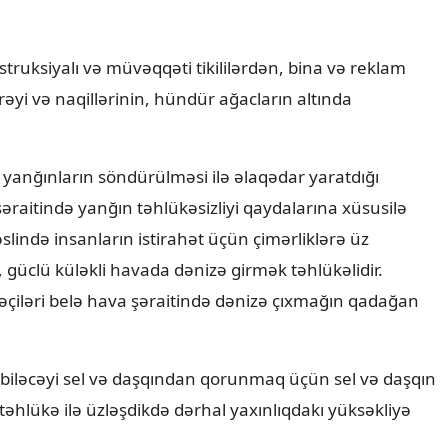
truksiyalı və müvəqqəti tikililərdən, bina və reklam
əyi və naqillərinin, hündür ağacların altında
yanğınların söndürülməsi ilə əlaqədar yaratdığı
 şəraitində yanğın təhlükəsizliyi qaydalarına xüsusilə
əslində insanların istirahət üçün çimərliklərə üz
, güclü küləkli havada dənizə girmək təhlükəlidir.
əçiləri belə hava şəraitində dənizə çıxmağın qadağan
a biləcəyi sel və daşqından qorunmaq üçün sel və daşqın
əhlükə ilə üzləşdikdə dərhal yaxınlıqdakı yüksəkliyə