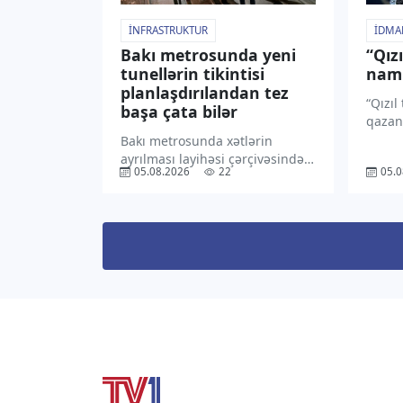
İNFRASTRUKTUR
İDMA
Bakı metrosunda yeni
“Qız
tunellərin tikintisi
nami
planlaşdırılandan tez
“Qızıl
başa çata bilər
qazan
yenilə
Bakı metrosunda xətlərin
“TV1” 
ayrılması layihəsi çərçivəsində
05.08.2026
22
05.0
“Mançe
“Nizami”–”Cəfər Cabbarlı”
millis
istiqamətində inşa ediləcək
Rodri 
təxminən 200 metr
“Bavar
uzunluğunda iki yeni metro
hücum
tunelinin tikintisi zəminin
[…]
hidrogeoloji vəziyyəti əlverişli
olacağı təqdirdə planlaşdırılan
müddətdən daha tez başa
çatdırıla […]