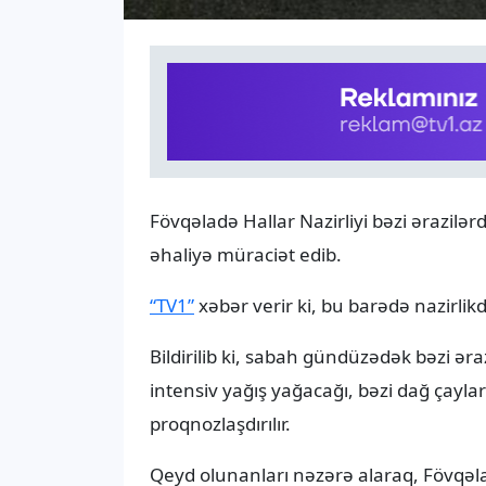
Fövqəladə Hallar Nazirliyi bəzi ərazilərd
əhaliyə müraciət edib.
“TV1”
xəbər verir ki, bu barədə nazirlik
Bildirilib ki, sabah gündüzədək bəzi əra
intensiv yağış yağacağı, bəzi dağ çayl
proqnozlaşdırılır.
Qeyd olunanları nəzərə alaraq, Fövqəlad