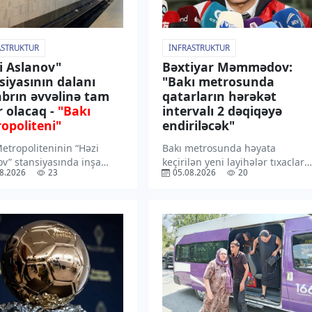
ASTRUKTUR
İNFRASTRUKTUR
i Aslanov"
Bəxtiyar Məmmədov:
siyasının dalanı
"Bakı metrosunda
brın əvvəlinə tam
qatarların hərəkət
r olacaq -
"Bakı
intervalı 2 dəqiqəyə
opoliteni"
endiriləcək"
etropoliteninin “Həzi
Bakı metrosunda həyata
ov” stansiyasında inşa
keçirilən yeni layihələr tıxacları
8.2026
23
05.08.2026
20
 dalanın bu ilin oktyabr
azaldacaq, sərnişin axınını
n sonu-noyabr ayının
rahatlaşdıracaq. “TV1” xəbər
ərində tam istifadəyə
verir ki, bunu “Bakı
əsi nəzərdə tutulur. “TV1”
Metropoliteni” QSC-nin mətbua
verir ki, bu barədə
xidmətinin rəhbəri Bəxtiyar
amasında “Bakı
Məmmədov bildirib. Onun
politeni” QSC-nin […]
sözlərinə görə, hazırda Bakı
Metropoliteni […]