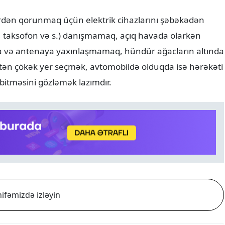
ərdən qorunmaq üçün elektrik cihazlarını şəbəkədən
l, taksofon və s.) danışmamaq, açıq havada olarkən
alça və antenaya yaxınlaşmamaq, hündür ağacların altında
n çökək yer seçmək, avtomobildə olduqda isə hərəkəti
 bitməsini gözləmək lazımdır.
ifəmizdə izləyin