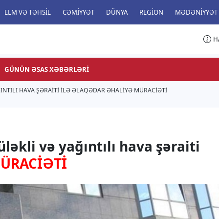
ELM VƏ TƏHSIL
CƏMIYYƏT
DÜNYA
REGION
MƏDƏNIYYƏT
H
GÜNÜN ƏSAS XƏBƏRLƏRI
INTILI HAVA ŞƏRAITI ILƏ ƏLAQƏDAR ƏHALIYƏ MÜRACİƏTİ
ləkli və yağıntılı hava şəraiti
ÜRACİƏTİ