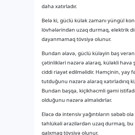
daha xatırladır.
Belə ki, güclü külək zamanı yüngül kons
lövhələrindən uzaq durmaq, elektrik dir
dayanmamaq tövsiyə olunur.
Bundan əlavə, güclü küləyin baş verən 
çətinlikləri nəzərə alaraq, küləkli hava
ciddi riayət edilməlidir. Həmçinin, yay f
tutduğunu nəzərə alaraq xatırladırıq ki
Bundan başqa, kiçikhəcmli gəmi istifad
olduğunu nəzərə almalıdırlar.
Eləcə də intensiv yağıntıların səbəb ol
təhlükəli ərazilərdən uzaq durmaq, bu t
qalxmaq tövsiyə olunur.