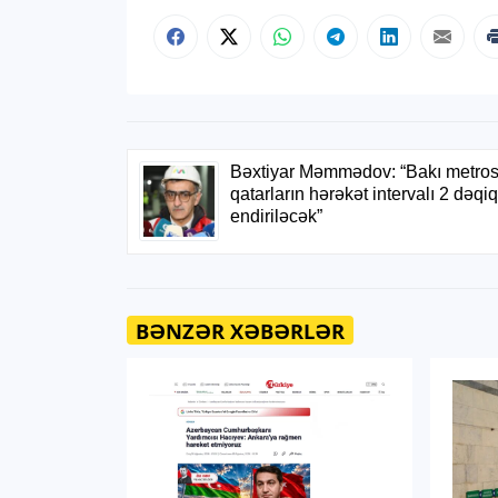
BƏNZƏR XƏBƏRLƏR