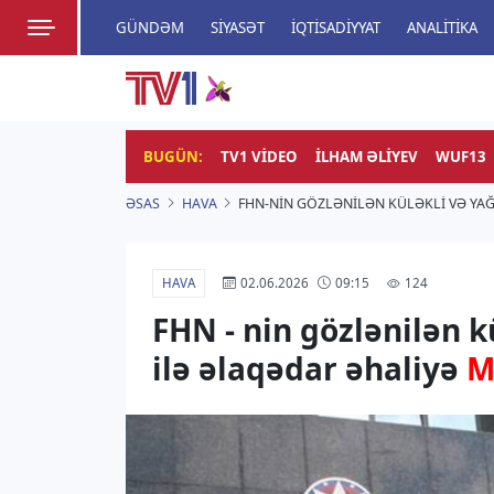
GÜNDƏM
SIYASƏT
İQTISADIYYAT
ANALITIKA
HADISƏ
TV1
Zamanı bizimlə yaşa!
BUGÜN:
TV1 VIDEO
İLHAM ƏLIYEV
WUF13
ƏSAS
HAVA
FHN-NIN GÖZLƏNILƏN KÜLƏKLI VƏ YAĞ
HAVA
124
02.06.2026
09:15
FHN - nin gözlənilən kü
ilə əlaqədar əhaliyə
M