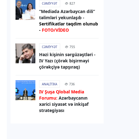
Yaş məhdudiyyəti tətbiq edilən
CƏMIYYƏT
827
sosial şəbəkə platformalarının
“Mediada Azərbaycan dili”
fəaliyyəti ilə bağlı tələblərin
təlimləri yekunlaşıb -
pozulmasına görə cərimələr
Sertifikatlar təqdim olunub
müəyyənləşib
-
FOTO/VİDEO
05.08.2026
13:06
CƏMIYYƏT
755
RƏSMI XƏBƏR
Həzi kişinin sərgüzəştləri -
IV Yazı (çörək bişirməyi
Yaş məhdudiyyəti tətbiq edilən
çörəkçiyə tapşıraq)
sosial şəbəkələrin siyahısı
hazırlanacaq
ANALITIKA
736
IV Şuşa Qlobal Media
05.08.2026
12:45
Forumu:
Azərbaycanın
DÜNYA
xarici siyasət və inkişaf
Almaniyanın Leypsiq aeroportunda
strategiyası
PUA aşkarlanıb, uçuşlar müvəqqəti
dayandırılıb
05.08.2026
12:21