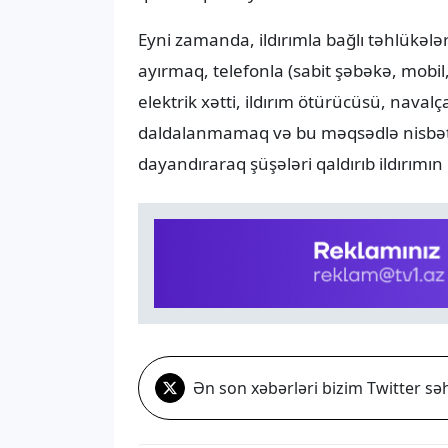
Eyni zamanda, ildırımla bağlı təhlükəl
ayırmaq, telefonla (sabit şəbəkə, mobi
elektrik xətti, ildırım ötürücüsü, nav
daldalanmamaq və bu məqsədlə nisbətə
dayandıraraq şüşələri qaldırıb ildırımın
Ən son xəbərləri bizim Twitter səh