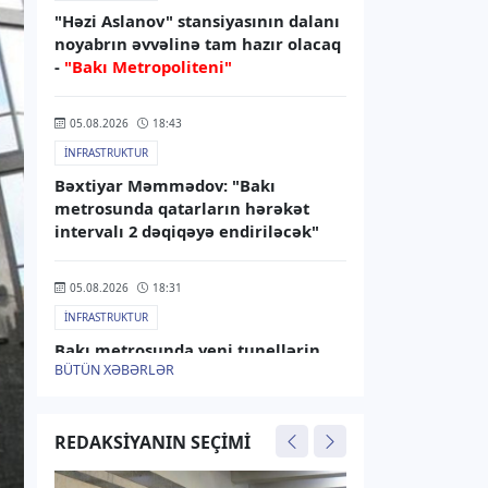
"Həzi Aslanov" stansiyasının dalanı
noyabrın əvvəlinə tam hazır olacaq
-
"Bakı Metropoliteni"
05.08.2026
18:43
İNFRASTRUKTUR
Bəxtiyar Məmmədov: "Bakı
metrosunda qatarların hərəkət
intervalı 2 dəqiqəyə endiriləcək"
05.08.2026
18:31
İNFRASTRUKTUR
Bakı metrosunda yeni tunellərin
BÜTÜN XƏBƏRLƏR
tikintisi planlaşdırılandan tez başa
çata bilər
REDAKSIYANIN SEÇIMI
05.08.2026
14:18
İDMAN