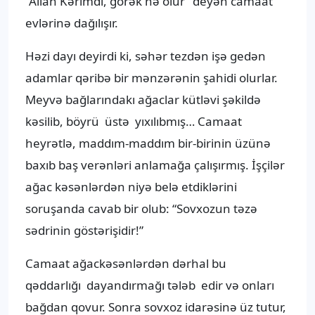
“Allah Kərimdi, görək nə olur” deyən camaat
evlərinə dağılışır.
Həzi dayı deyirdi ki, səhər tezdən işə gedən
adamlar qəribə bir mənzərənin şahidi olurlar.
Meyvə bağlarındakı ağaclar kütləvi şəkildə
kəsilib, böyrü üstə yıxılıbmış… Camaat
heyrətlə, maddım-maddım bir-birinin üzünə
baxıb baş verənləri anlamağa çalışırmış. İşçilər
ağac kəsənlərdən niyə belə etdiklərini
soruşanda cavab bir olub: “Sovxozun təzə
sədrinin göstərişidir!”
Camaat ağackəsənlərdən dərhal bu
qəddarlığı dayandırmağı tələb edir və onları
bağdan qovur. Sonra sovxoz idarəsinə üz tutur,