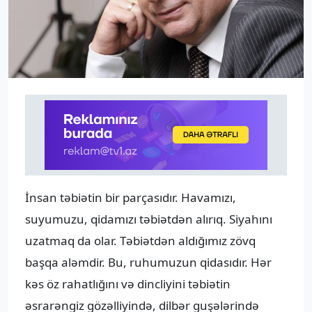
İnsan təbiətin bir parçasıdır. Havamızı,
suyumuzu, qidamızı təbiətdən alırıq. Siyahını
uzatmaq da olar. Təbiətdən aldığımız zövq
başqa aləmdir. Bu, ruhumuzun qidasıdır. Hər
kəs öz rahatlığını və dincliyini təbiətin
əsrarəngiz gözəlliyində, dilbər guşələrində