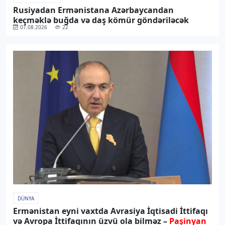
Rusiyadan Ermənistana Azərbaycandan
keçməklə buğda və daş kömür göndəriləcək
07.08.2026
22
DÜNYA
Ermənistan eyni vaxtda Avrasiya İqtisadi İttifaqı
və Avropa İttifaqının üzvü ola bilməz –
Paşinyan