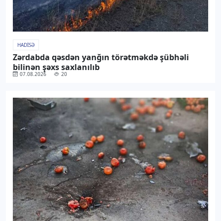
HADISƏ
Zərdabda qəsdən yanğın törətməkdə şübhəli
bilinən şəxs saxlanılıb
07.08.2026
20