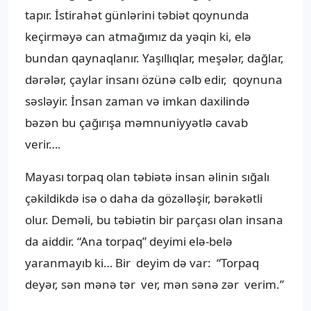
tapır. İstirahət günlərini təbiət qoynunda
keçirməyə can atmağımız da yəqin ki, elə
bundan qaynaqlanır. Yaşıllıqlar, meşələr, dağlar,
dərələr, çaylar insanı özünə cəlb edir, qoynuna
səsləyir. İnsan zaman və imkan daxilində
bəzən bu çağırışa məmnuniyyətlə cavab
verir….
Mayası torpaq olan təbiətə insan əlinin sığalı
çəkildikdə isə o daha da gözəlləşir, bərəkətli
olur. Deməli, bu təbiətin bir parçası olan insana
da aiddir. “Ana torpaq” deyimi elə-belə
yaranmayıb ki… Bir deyim də var: “Torpaq
deyər, sən mənə tər ver, mən sənə zər verim.”