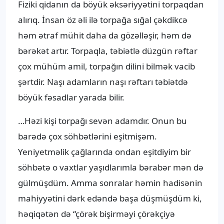
Fiziki qidanın da böyük əksəriyyətini torpaqdan
alırıq. İnsan öz əli ilə torpağa sığal çəkdikcə
həm ətraf mühit daha da gözəlləşir, həm də
bərəkət artır. Torpaqla, təbiətlə düzgün rəftar
çox mühüm amil, torpağın dilini bilmək vacib
şərtdir. Naşı adamların naşı rəftarı təbiətdə
böyük fəsadlar yarada bilir.
…Həzi kişi torpağı sevən adamdır. Onun bu
barədə çox söhbətlərini eşitmişəm.
Yeniyetməlik çağlarında ondan eşitdiyim bir
söhbətə o vaxtlar yaşıdlarımla bərabər mən də
gülmüşdüm. Amma sonralar həmin hadisənin
mahiyyətini dərk edəndə başa düşmüşdüm ki,
həqiqətən də “çörək bişirməyi çörəkçiyə