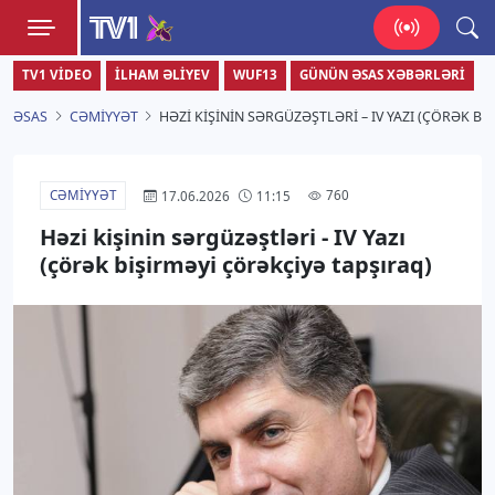
TV1
TV1 VIDEO
İLHAM ƏLIYEV
WUF13
GÜNÜN ƏSAS XƏBƏRLƏRI
Zamanı bizimlə yaşa!
ƏSAS
CƏMIYYƏT
HƏZI KIŞININ SƏRGÜZƏŞTLƏRI – IV YAZI (ÇÖRƏK B
CƏMIYYƏT
760
17.06.2026
11:15
Həzi kişinin sərgüzəştləri - IV Yazı
(çörək bişirməyi çörəkçiyə tapşıraq)