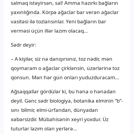
salmaq istəyirsən, sal! Amma hazırkı bağların
yaxınlığında. Körpə ağaclar bar verən ağaclar
vasitəsi ilə tozlansınlar. Yeni bağların bar
verməsi üçün illər lazım olacaq…
Sədr deyir:
– A kişilər, siz nə danışırsınız, toz nədir, mən
qoymaram o ağaclar çirklənsin, üzərlərinə toz
qonsun. Mən hər gün onları yuduzduracam…
Ağsaqqallar gördülər ki, bu həna o hənadan
deyil. Gənc sədr biologiya, botanika elminin “b”-
sını bilmir, elmi-ürfandan, dünyadan
xəbərsizdir. Mübahisənin xeyri yoxdur. Üz
tuturlar lazım olan yerlərə…