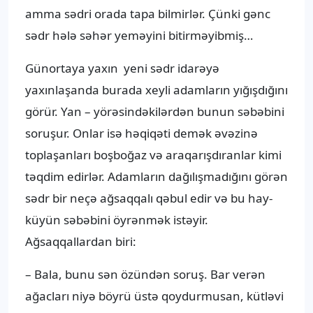
amma sədri orada tapa bilmirlər. Çünki gənc
sədr hələ səhər yeməyini bitirməyibmiş…
Günortaya yaxın yeni sədr idarəyə
yaxınlaşanda burada xeyli adamların yığışdığını
görür. Yan – yörəsindəkilərdən bunun səbəbini
soruşur. Onlar isə həqiqəti demək əvəzinə
toplaşanları boşboğaz və araqarışdıranlar kimi
təqdim edirlər. Adamların dağılışmadığını görən
sədr bir neçə ağsaqqalı qəbul edir və bu hay-
küyün səbəbini öyrənmək istəyir.
Ağsaqqallardan biri:
– Bala, bunu sən özündən soruş. Bar verən
ağacları niyə böyrü üstə qoydurmusan, kütləvi