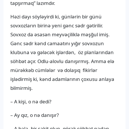
tapşırmaq” lazımdır.
Həzi dayı söyləyirdi ki, günlərin bir günü
sovxozların birinə yeni gənc sədr gətirilir.
Sovxoz da əsasən meyvəçiliklə məşğul imiş.
Gənc sədr kənd camaatını yığır sovxozun
klubuna və gələcək işlərdən, öz planlarından
söhbət açır. Odlu-alovlu danışırmış. Amma elə
mürəkkəb cümlələr və dolaşıq fikirlər
işlədirmiş ki, kənd adamlarının çoxusu anlaya
bilmirmiş.
– A kişi, o nə dedi?
– Ay qız, o nə danışır?
– A bala, bir sakit olun, görək söhbət nədən