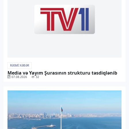
RƏSMI XƏBƏR
Media və Yayım Şurasının strukturu təsdiqlənib
07.08.2026
32