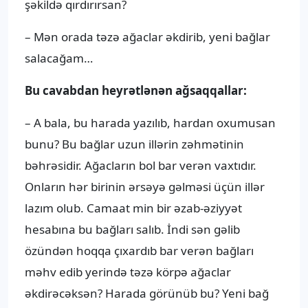
şəkildə qırdırırsan?
– Mən orada təzə ağaclar əkdirib, yeni bağlar
salacağam…
Bu cavabdan heyrətlənən ağsaqqallar:
– A bala, bu harada yazılıb, hardan oxumusan
bunu? Bu bağlar uzun illərin zəhmətinin
bəhrəsidir. Ağacların bol bar verən vaxtıdır.
Onların hər birinin ərsəyə gəlməsi üçün illər
lazım olub. Camaat min bir əzab-əziyyət
hesabına bu bağları salıb. İndi sən gəlib
özündən hoqqa çıxardıb bar verən bağları
məhv edib yerində təzə körpə ağaclar
əkdirəcəksən? Harada görünüb bu? Yeni bağ