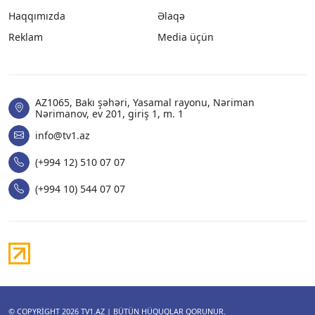
Haqqımızda
Əlaqə
Reklam
Media üçün
AZ1065, Bakı şəhəri, Yasamal rayonu, Nəriman
Nərimanov, ev 201, giriş 1, m. 1
info@tv1.az
(+994 12) 510 07 07
(+994 10) 544 07 07
© COPYRIGHT 2026
TV1.AZ
| BÜTÜN HÜQUQLAR QORUNUR.