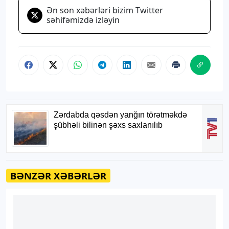
Ən son xəbərləri bizim Twitter
səhifəmizdə izləyin
BƏNZƏR XƏBƏRLƏR