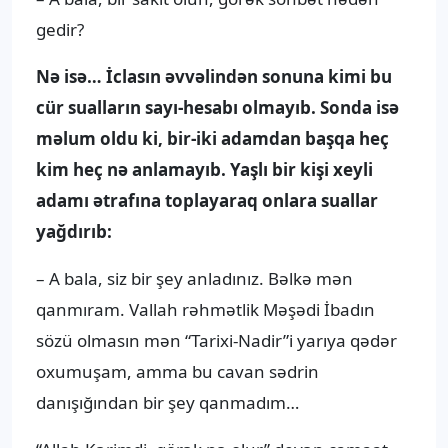
gedir?
Nə isə… İclasın əvvəlindən sonuna kimi bu
cür sualların sayı-hesabı olmayıb. Sonda isə
məlum oldu ki, bir-iki adamdan başqa heç
kim heç nə anlamayıb. Yaşlı bir kişi xeyli
adamı ətrafına toplayaraq onlara suallar
yağdırıb:
– A bala, siz bir şey anladınız. Bəlkə mən
qanmıram. Vallah rəhmətlik Məşədi İbadın
sözü olmasın mən “Tarixi-Nadir”i yarıya qədər
oxumuşam, amma bu cavan sədrin
danışığından bir şey qanmadım…