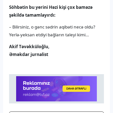
Söhbətin bu yerini Həzi kişi çox baməzə
şəkildə tamamlayırdı:
– Bilirsiniz, o gənc sədrin aqibəti necə oldu?
Yerlə-yeksan etdiyi bağların taleyi kimi…
Akif Təvəkküloğlu,
Əməkdar jurnalist