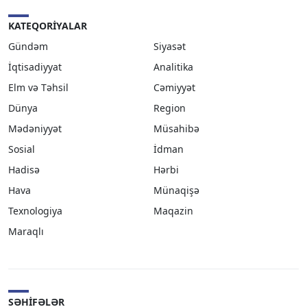
KATEQORIYALAR
Gündəm
Siyasət
İqtisadiyyat
Analitika
Elm və Təhsil
Cəmiyyət
Dünya
Region
Mədəniyyət
Müsahibə
Sosial
İdman
Hadisə
Hərbi
Hava
Münaqişə
Texnologiya
Maqazin
Maraqlı
SƏHIFƏLƏR