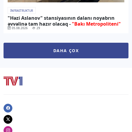
İNFRASTRUKTUR
"Həzi Aslanov" stansiyasının dalanı noyabrın
əvvəlinə tam hazır olacaq -
"Bakı Metropoliteni"
05.08.2026
29
DAHA ÇOX
Facebook
Twitter
Instagram