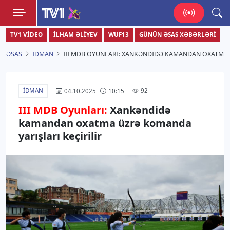
TV1
TV1 VIDEO
İLHAM ƏLIYEV
WUF13
GÜNÜN ƏSAS XƏBƏRLƏRI
Zamanı bizimlə yaşa!
ƏSAS
İDMAN
III MDB OYUNLARI: XANKƏNDIDƏ KAMANDAN OXATMA 
İDMAN
92
04.10.2025
10:15
III MDB Oyunları:
Xankəndidə
kamandan oxatma üzrə komanda
yarışları keçirilir