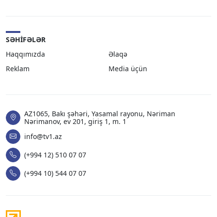
SƏHIFƏLƏR
Haqqımızda
Əlaqə
Reklam
Media üçün
AZ1065, Bakı şəhəri, Yasamal rayonu, Nəriman
Nərimanov, ev 201, giriş 1, m. 1
info@tv1.az
(+994 12) 510 07 07
(+994 10) 544 07 07