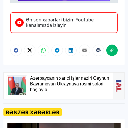
Ən son xəbərləri bizim Youtube
kanalımızda izləyin
BƏNZƏR XƏBƏRLƏR