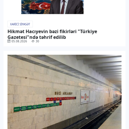
XARICI SIYASƏT
Hikmət Hacıyevin bəzi fikirləri "Türkiye
Gazetesi"ndə təhrif edilib
05.08.2026
30