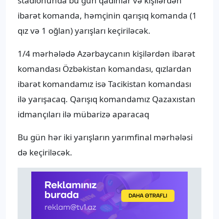
stadionunda bu gün qadınlar və kişilərdən
ibarət komanda, həmçinin qarışıq komanda (1
qız və 1 oğlan) yarışları keçiriləcək.
1/4 mərhələdə Azərbaycanın kişilərdən ibarət
komandası Özbəkistan komandası, qızlardan
ibarət komandamız isə Tacikistan komandası
ilə yarışacaq. Qarışıq komandamız Qazaxıstan
idmançıları ilə mübarizə aparacaq
Bu gün hər iki yarışların yarımfinal mərhələsi
də keçiriləcək.