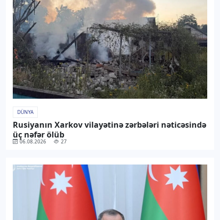
DÜNYA
Rusiyanın Xarkov vilayətinə zərbələri nəticəsində
üç nəfər ölüb
06.08.2026
27