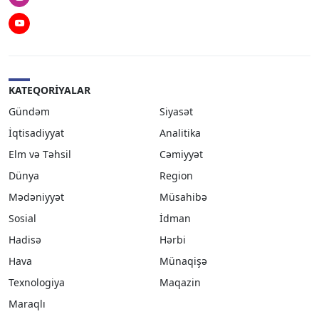
Youtube
KATEQORIYALAR
Gündəm
Siyasət
İqtisadiyyat
Analitika
Elm və Təhsil
Cəmiyyət
Dünya
Region
Mədəniyyət
Müsahibə
Sosial
İdman
Hadisə
Hərbi
Hava
Münaqişə
Texnologiya
Maqazin
Maraqlı