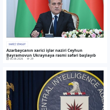
XARICI SIYASƏT
Azərbaycanın xarici işlər naziri Ceyhun
Bayramovun Ukraynaya rəsmi səfəri başlayıb
06.08.2026
29