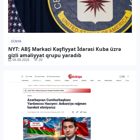
DÜNYA
NYT: ABŞ Mərkəzi Kəşfiyyat İdarəsi Kuba üzrə
gizli əməliyyat qrupu yaradıb
06.08.2026
20