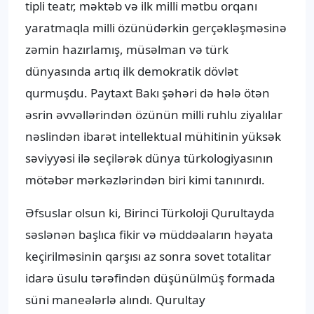
tipli teatr, məktəb və ilk milli mətbu orqanı
yaratmaqla milli özünüdərkin gerçəkləşməsinə
zəmin hazırlamış, müsəlman və türk
dünyasında artıq ilk demokratik dövlət
qurmuşdu. Paytaxt Bakı şəhəri də hələ ötən
əsrin əvvəllərindən özünün milli ruhlu ziyalılar
nəslindən ibarət intellektual mühitinin yüksək
səviyyəsi ilə seçilərək dünya türkologiyasının
mötəbər mərkəzlərindən biri kimi tanınırdı.
Əfsuslar olsun ki, Birinci Türkoloji Qurultayda
səslənən başlıca fikir və müddəaların həyata
keçirilməsinin qarşısı az sonra sovet totalitar
idarə üsulu tərəfindən düşünülmüş formada
süni maneələrlə alındı. Qurultay