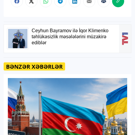
BƏNZƏR XƏBƏRLƏR