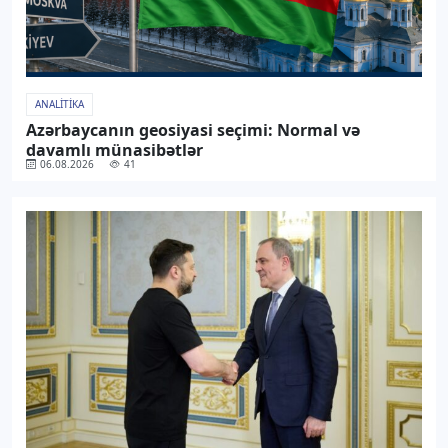
ANALITIKA
Azərbaycanın geosiyasi seçimi: Normal və
davamlı münasibətlər
06.08.2026
41