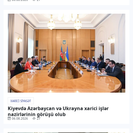
XARICI SIYASƏT
Kiyevdə Azərbaycan və Ukrayna xarici işlər
nazirlərinin görüşü olub
06.08.2026
27