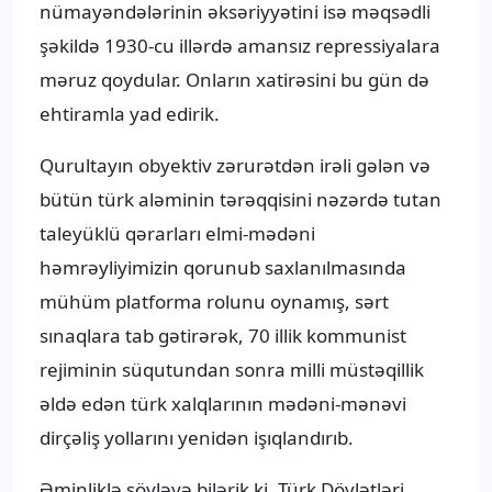
nümayəndələrinin əksəriyyətini isə məqsədli
şəkildə 1930-cu illərdə amansız repressiyalara
məruz qoydular. Onların xatirəsini bu gün də
ehtiramla yad edirik.
Qurultayın obyektiv zərurətdən irəli gələn və
bütün türk aləminin tərəqqisini nəzərdə tutan
taleyüklü qərarları elmi-mədəni
həmrəyliyimizin qorunub saxlanılmasında
mühüm platforma rolunu oynamış, sərt
sınaqlara tab gətirərək, 70 illik kommunist
rejiminin süqutundan sonra milli müstəqillik
əldə edən türk xalqlarının mədəni-mənəvi
dirçəliş yollarını yenidən işıqlandırıb.
Əminliklə söyləyə bilərik ki, Türk Dövlətləri