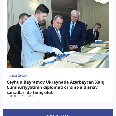
XARICI SIYASƏT
Ceyhun Bayramov Ukraynada Azərbaycan Xalq
Cümhuriyyətinin diplomatik irsinə aid arxiv
sənədləri ilə tanış olub
06.08.2026
25
DAHA ÇOX