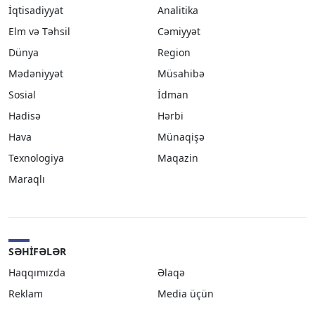
İqtisadiyyat
Analitika
Elm və Təhsil
Cəmiyyət
Dünya
Region
Mədəniyyət
Müsahibə
Sosial
İdman
Hadisə
Hərbi
Hava
Münaqişə
Texnologiya
Maqazin
Maraqlı
SƏHIFƏLƏR
Haqqımızda
Əlaqə
Reklam
Media üçün