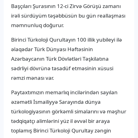
Başçıları Şurasının 12‑ci Zirvə Görüşü zamanı
irəli sürdüyüm təşəbbüsün bu gün reallaşması
məmnunluq doğurur.
Birinci Türkoloji Qurultayın 100 illik yubileyi ilə
əlaqədar Türk Dünyası Həftəsinin
Azərbaycanın Türk Dövlətləri Təşkilatına
sədrliyi dövrünə təsadüf etməsinin xüsusi
rəmzi mənası var.
Paytaxtımızın memarlıq incilərindən sayılan
əzəmətli İsmailiyyə Sarayında dünya
türkologiyasının görkəmli simalarını və məşhur
tədqiqatçı alimlərini yüz il əvvəl bir araya
toplamış Birinci Türkoloji Qurultay zəngin