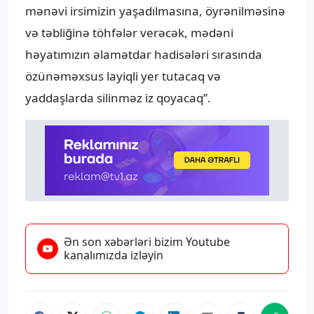
mənəvi irsimizin yaşadılmasına, öyrənilməsinə
və təbliğinə töhfələr verəcək, mədəni
həyatımızın əlamətdar hadisələri sırasında
özünəməxsus layiqli yer tutacaq və
yaddaşlarda silinməz iz qoyacaq”.
Ən son xəbərləri bizim Youtube
kanalımızda izləyin