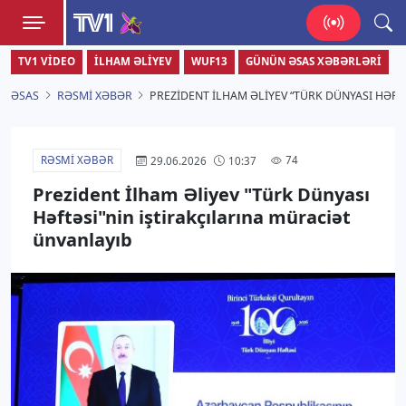
TV1
TV1 VIDEO
İLHAM ƏLIYEV
WUF13
GÜNÜN ƏSAS XƏBƏRLƏRI
Zamanı bizimlə yaşa!
ƏSAS
RƏSMI XƏBƏR
PREZIDENT İLHAM ƏLIYEV “TÜRK DÜNYASI HƏFT
RƏSMI XƏBƏR
74
29.06.2026
10:37
Prezident İlham Əliyev "Türk Dünyası
Həftəsi"nin iştirakçılarına müraciət
ünvanlayıb