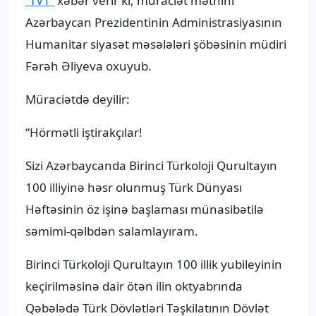
“TV1”
xəbər verir ki, müraciət mətnini
Azərbaycan Prezidentinin Administrasiyasının
Humanitar siyasət məsələləri şöbəsinin müdiri
Fərəh Əliyeva oxuyub.
Müraciətdə deyilir:
“Hörmətli iştirakçılar!
Sizi Azərbaycanda Birinci Türkoloji Qurultayın
100 illiyinə həsr olunmuş Türk Dünyası
Həftəsinin öz işinə başlaması münasibətilə
səmimi-qəlbdən salamlayıram.
Birinci Türkoloji Qurultayın 100 illik yubileyinin
keçirilməsinə dair ötən ilin oktyabrında
Qəbələdə Türk Dövlətləri Təşkilatının Dövlət