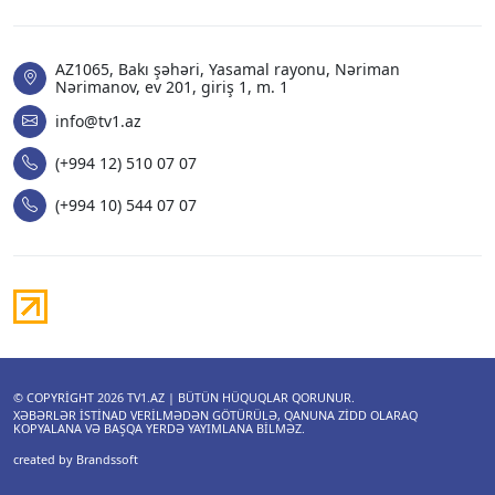
AZ1065, Bakı şəhəri, Yasamal rayonu, Nəriman
Nərimanov, ev 201, giriş 1, m. 1
info@tv1.az
(+994 12) 510 07 07
(+994 10) 544 07 07
© COPYRIGHT 2026
TV1.AZ
| BÜTÜN HÜQUQLAR QORUNUR.
XƏBƏRLƏR ISTINAD VERILMƏDƏN GÖTÜRÜLƏ, QANUNA ZIDD OLARAQ
KOPYALANA VƏ BAŞQA YERDƏ YAYIMLANA BILMƏZ.
created by Brandssoft