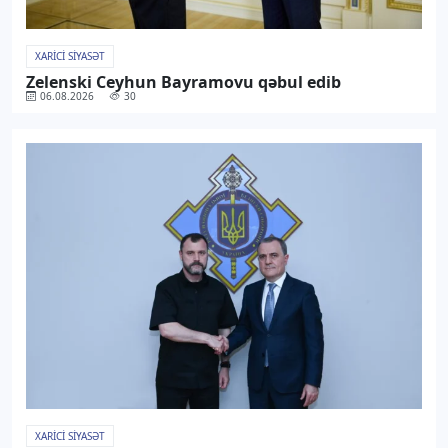
XARICI SIYASƏT
Zelenski Ceyhun Bayramovu qəbul edib
06.08.2026
30
XARICI SIYASƏT