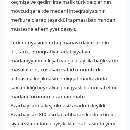
keçmişə və qədim irsə malik türk xalqlarının
mövcud şəraitdə mədəni inteqrasiyasının
məfkurə olaraq təşəkkül tapması baxımından
müstəsna əhəmiyyət daşıyır.
Türk dünyasının ortaq mənəvi dəyərlərinin –
dil, tarix, etnoqrafiya, ədəbiyyat və
mədəniyyətin inkişafı və gələcəyi ilə bağlı vacib
məsələlərin, xüsusən vahid ümumtürk
əlifbasına keçilməsinin diqqət mərkəzində
saxlanıldığı beynəlxalq miqyaslı bu unikal elmi-
mədəni forumun o zaman məhz
Azərbaycanda keçirilməsi təsadüfi deyildi.
Azərbaycan XIX əsrdən etibarən köklü ictimai-
siyasi və mədəni dəyişikliklər nəticəsində yeni