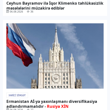
Ceyhun Bayramov ilə İqor Klimenko təhlükəsizlik
məsələlərini müzakirə ediblər
06.08.2026
36
XARICI SIYASƏT
Ermənistan Aİ-yə yaxınlaşmanı diversifikasiya
adlandırmamalıdır -
Rusiya XİN
06.08.2026
27