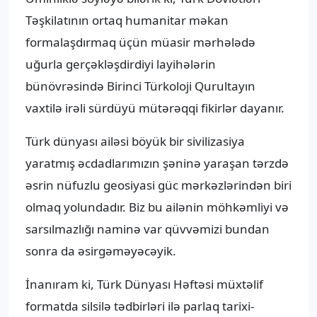
Təşkilatının ortaq humanitar məkan
formalaşdırmaq üçün müasir mərhələdə
uğurla gerçəkləşdirdiyi layihələrin
bünövrəsində Birinci Türkoloji Qurultayın
vaxtilə irəli sürdüyü mütərəqqi fikirlər dayanır.
Türk dünyası ailəsi böyük bir sivilizasiya
yaratmış əcdadlarımızın şəninə yaraşan tərzdə
əsrin nüfuzlu geosiyasi güc mərkəzlərindən biri
olmaq yolundadır. Biz bu ailənin möhkəmliyi və
sarsılmazlığı naminə var qüvvəmizi bundan
sonra da əsirgəməyəcəyik.
İnanıram ki, Türk Dünyası Həftəsi müxtəlif
formatda silsilə tədbirləri ilə parlaq tarixi-