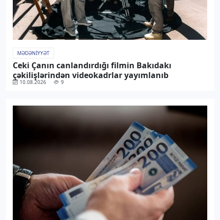
MƏDƏNIYYƏT
Ceki Çanın canlandırdığı filmin Bakıdakı
çəkilişlərindən videokadrlar yayımlanıb
10.08.2026
9