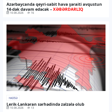
Azərbaycanda qeyri-sabit hava şəraiti avqustun
14-dək davam edəcək –
XƏBƏRDARLIQ
10.08.2026
16
HADISƏ
Lerik-Lənkəran sərhədində zəlzələ olub
10.08.2026
13