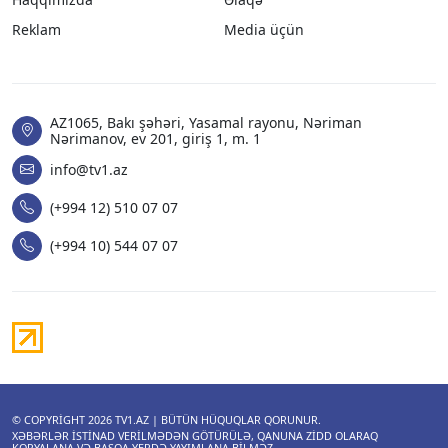
Reklam
Media üçün
AZ1065, Bakı şəhəri, Yasamal rayonu, Nəriman
Nərimanov, ev 201, giriş 1, m. 1
info@tv1.az
(+994 12) 510 07 07
(+994 10) 544 07 07
© COPYRIGHT 2026
TV1.AZ
| BÜTÜN HÜQUQLAR QORUNUR.
XƏBƏRLƏR ISTINAD VERILMƏDƏN GÖTÜRÜLƏ, QANUNA ZIDD OLARAQ
KOPYALANA VƏ BAŞQA YERDƏ YAYIMLANA BILMƏZ.