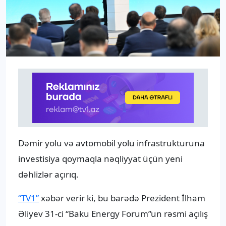
Dəmir yolu və avtomobil yolu infrastrukturuna
investisiya qoymaqla nəqliyyat üçün yeni
dəhlizlər açırıq.
“TV1”
xəbər verir ki, bu barədə Prezident İlham
Əliyev 31-ci “Baku Energy Forum”un rəsmi açılış