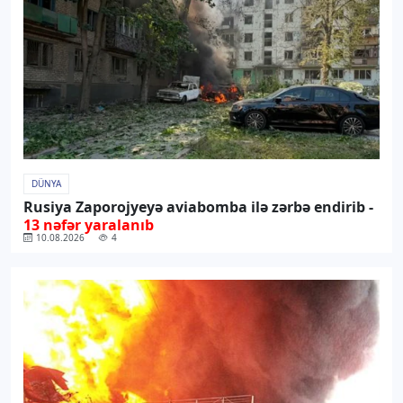
DÜNYA
Rusiya Zaporojyeyə aviabomba ilə zərbə endirib -
13 nəfər yaralanıb
10.08.2026
4