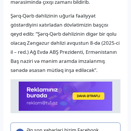
mərasimində çıxışı zamanı bildirib.
Şərq-Qərb dəhlizinin uğurla fəaliyyət
göstərdiyini xatırladan dövlətimizin başçısı
qeyd edib: “Şərq-Qərb dəhlizinin digər bir qolu
olacaq Zəngəzur dəhlizi avqustun 8-də (2025-ci
il – red.) Ağ Evdə ABŞ Prezidenti, Ermənistanın
Baş naziri və mənim aramda imzalanmış
sənədə əsasən mütləq inşa ediləcək”.
Ən son xəbərləri bizim Facebook