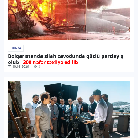
DÜNYA
Bolqarıstanda silah zavodunda güclü partlayış
olub -
300 nəfər təxliyə edilib
10.08.2026
8