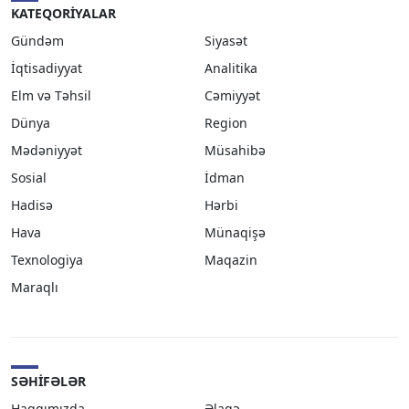
KATEQORIYALAR
Gündəm
Siyasət
İqtisadiyyat
Analitika
Elm və Təhsil
Cəmiyyət
Dünya
Region
Mədəniyyət
Müsahibə
Sosial
İdman
Hadisə
Hərbi
Hava
Münaqişə
Texnologiya
Maqazin
Maraqlı
SƏHIFƏLƏR
Haqqımızda
Əlaqə