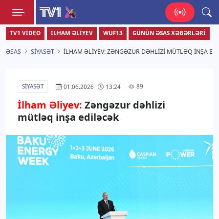
TV1
TV1 VIDEO
İLHAM ƏLIYEV
WUF13
GÜNÜN ƏSAS XƏBƏRLƏRI
Zamanı bizimlə yaşa!
ƏSAS
SIYASƏT
İLHAM ƏLIYEV: ZƏNGƏZUR DƏHLIZI MÜTLƏQ INŞA ED
SIYASƏT
89
01.06.2026
13:24
İlham Əliyev:
Zəngəzur dəhlizi
mütləq inşa ediləcək