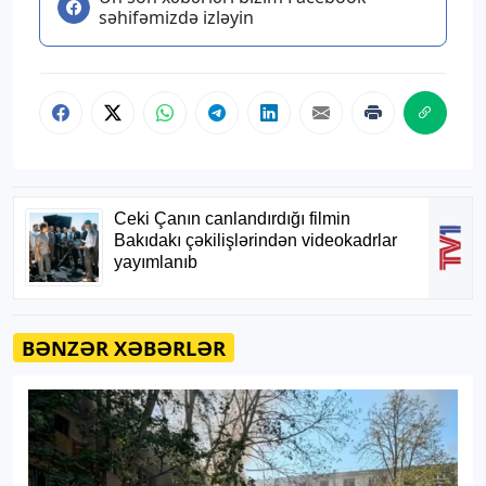
səhifəmizdə izləyin
BƏNZƏR XƏBƏRLƏR