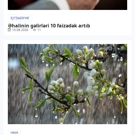
İQTISADIYYAT
Əhalinin gəlirləri 10 faizədək artıb
10.08.2026
11
HAVA