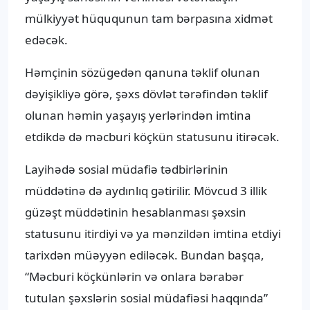
mülkiyyət hüququnun tam bərpasına xidmət
edəcək.
Həmçinin sözügedən qanuna təklif olunan
dəyişikliyə görə, şəxs dövlət tərəfindən təklif
olunan həmin yaşayış yerlərindən imtina
etdikdə də məcburi köçkün statusunu itirəcək.
Layihədə sosial müdafiə tədbirlərinin
müddətinə də aydınlıq gətirilir. Mövcud 3 illik
güzəşt müddətinin hesablanması şəxsin
statusunu itirdiyi və ya mənzildən imtina etdiyi
tarixdən müəyyən ediləcək. Bundan başqa,
“Məcburi köçkünlərin və onlara bərabər
tutulan şəxslərin sosial müdafiəsi haqqında”