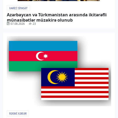
XARICI SIYASƏT
Azərbaycan və Türkmənistan arasında ikitərəfli
münasibətlər müzakirə olunub
07.08.2026
23
RƏSMI XƏBƏR