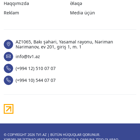
Haqqımızda
Əlaqə
Reklam
Media üçün
AZ1065, Bakı şəhəri, Yasamal rayonu, Nəriman
Nərimanov, ev 201, giriş 1, m. 1
info@tv1.az
(+994 12) 510 07 07
(+994 10) 544 07 07
© COPYRIGHT 2026
TV1.AZ
| BÜTÜN HÜQUQLAR QORUNUR.
XƏBƏRLƏR ISTINAD VERILMƏDƏN GÖTÜRÜLƏ, QANUNA ZIDD OLARAQ