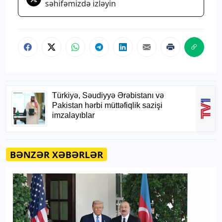
səhifəmizdə izləyin
BƏNZƏR XƏBƏRLƏR