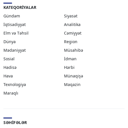
KATEQORIYALAR
Gündəm
Siyasət
İqtisadiyyat
Analitika
Elm və Təhsil
Cəmiyyət
Dünya
Region
Mədəniyyət
Müsahibə
Sosial
İdman
Hadisə
Hərbi
Hava
Münaqişə
Texnologiya
Maqazin
Maraqlı
SƏHIFƏLƏR