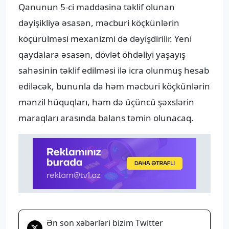
Qanunun 5-ci maddəsinə təklif olunan
dəyişikliyə əsasən, məcburi köçkünlərin
köçürülməsi mexanizmi də dəyişdirilir. Yeni
qaydalara əsasən, dövlət öhdəliyi yaşayış
sahəsinin təklif edilməsi ilə icra olunmuş hesab
ediləcək, bununla da həm məcburi köçkünlərin
mənzil hüquqları, həm də üçüncü şəxslərin
maraqları arasında balans təmin olunacaq.
Ən son xəbərləri bizim Twitter