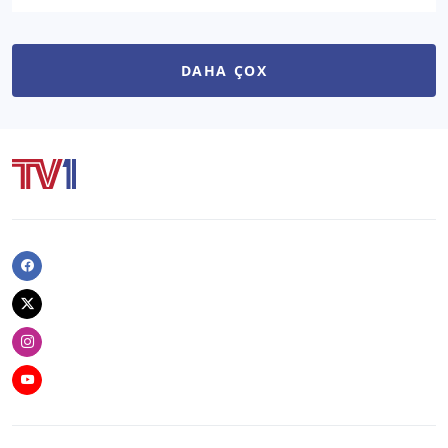
DAHA ÇOX
Facebook
Twitter
Instagram
Youtube