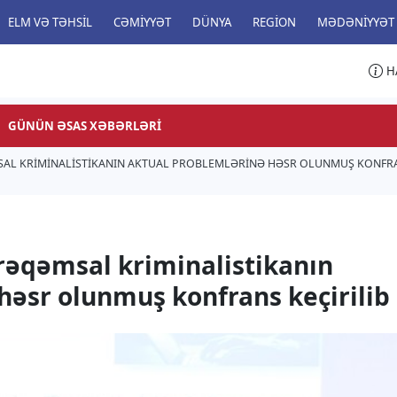
ELM VƏ TƏHSIL
CƏMIYYƏT
DÜNYA
REGION
MƏDƏNIYYƏT
H
GÜNÜN ƏSAS XƏBƏRLƏRI
SAL KRIMINALISTIKANIN AKTUAL PROBLEMLƏRINƏ HƏSR OLUNMUŞ KONFRA
 rəqəmsal kriminalistikanın
həsr olunmuş konfrans keçirilib