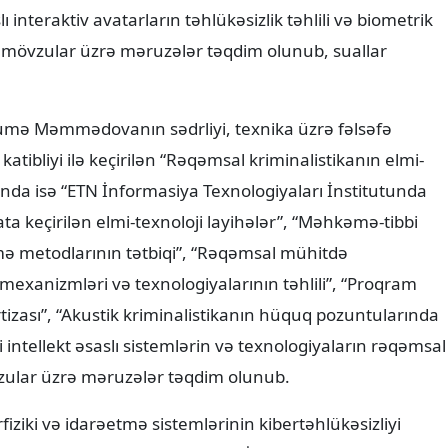
 interaktiv avatarların təhlükəsizlik təhlili və biometrik
i” mövzular üzrə məruzələr təqdim olunub, suallar
mə Məmmədovanın sədrliyi, texnika üzrə fəlsəfə
tibliyi ilə keçirilən “Rəqəmsal kriminalistikanın elmi-
asında isə “ETN İnformasiya Texnologiyaları İnstitutunda
a keçirilən elmi-texnoloji layihələr”, “Məhkəmə-tibbi
mə metodlarının tətbiqi”, “Rəqəmsal mühitdə
 mexanizmləri və texnologiyalarının təhlili”, “Proqram
rtizası”, “Akustik kriminalistikanın hüquq pozuntularında
 intellekt əsaslı sistemlərin və texnologiyaların rəqəmsal
vzular üzrə məruzələr təqdim olunub.
rfiziki və idarəetmə sistemlərinin kibertəhlükəsizliyi