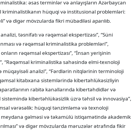
kriminalistika: əsas terminlər və anlayışların Azərbaycan
l kriminalistikanın hüquqi və institusional problemləri:
 və digər mövzularda fikri mübadiləsi aparılıb.
analizi, təsnifatı və rəqəmsal ekspertizası”, “Süni
anması və rəqəmsal kriminalistika problemləri”,
 onların rəqəmsal ekspertizası”, “İnsan yerişinin
”, “Rəqəmsal kriminalistika sahəsində elmi-texnoloji
 müqayisəli analizi”, “Fərdlərin nitqlərinin terminoloji
əqəmsal kitabxana sistemlərində kibertəhlükəsizliyin
aparatlarının rabitə kanallarında kibertəhdidlər və
 sistemində kibertəhlükəsizlik üzrə təhsil və innovasiya”,
sal vərəsəlik: hüquqi tənzimləmə və texnoloji
nın meydana gəlməsi və təkamülü istiqamətində akademik
rılması” və digər mövzularda məruzələr ətrafında fikir