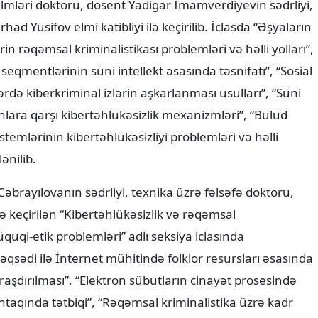
 elmləri doktoru, dosent Yadigar İmamverdiyevin sədrliyi,
ad Yusifov elmi katibliyi ilə keçirilib. İclasda “Əşyaların
rin rəqəmsal kriminalistikası problemləri və həlli yolları”,
seqmentlərinin süni intellekt əsasında təsnifatı”, “Sosial
rdə kiberkriminal izlərin aşkarlanması üsulları”, “Süni
onlara qarşı kibertəhlükəsizlik mexanizmləri”, “Bulud
temlərinin kibertəhlükəsizliyi problemləri və həlli
ənilib.
Cəbrayılovanın sədrliyi, texnika üzrə fəlsəfə doktoru,
lə keçirilən “Kibertəhlükəsizlik və rəqəmsal
quqi-etik problemləri” adlı seksiya iclasında
qsədi ilə İnternet mühitində folklor resursları əsasında
araşdırılması”, “Elektron sübutların cinayət prosesində
taqında tətbiqi”, “Rəqəmsal kriminalistika üzrə kadr