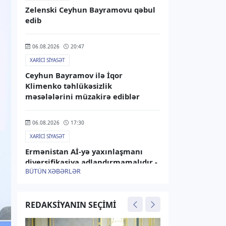
Zelenski Ceyhun Bayramovu qəbul
edib
06.08.2026
20:47
XARICI SIYASƏT
Ceyhun Bayramov ilə İqor
Klimenko təhlükəsizlik
məsələlərini müzakirə ediblər
06.08.2026
17:30
XARICI SIYASƏT
Ermənistan Aİ-yə yaxınlaşmanı
diversifikasiya adlandırmamalıdır -
BÜTÜN XƏBƏRLƏR
Rusiya XİN
06.08.2026
15:25
REDAKSIYANIN SEÇIMI
XARICI SIYASƏT