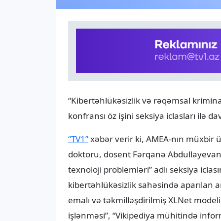
“Kibertəhlükəsizlik və rəqəmsal krimina
konfransı öz işini seksiya iclasları ilə d
“TV1”
xəbər verir ki, AMEA-nın müxbir üz
doktoru, dosent Fərqanə Abdullayevanın e
texnoloji problemləri” adlı seksiya icl
kibertəhlükəsizlik sahəsində aparılan ara
emalı və təkmilləşdirilmiş XLNet model
işlənməsi”, “Vikipediya mühitində info