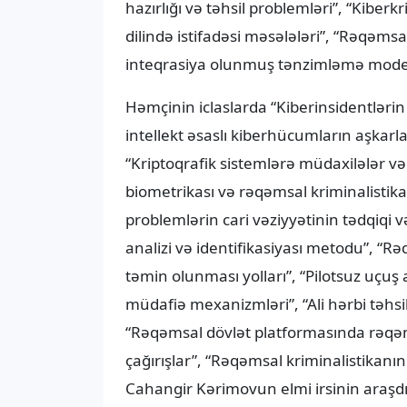
hazırlığı və təhsil problemləri”, “Kiber
dilində istifadəsi məsələləri”, “Rəqəmsa
inteqrasiya olunmuş tənzimləmə modeli”
Həmçinin iclaslarda “Kiberinsidentlərin 
intellekt əsaslı kiberhücumların aşkarl
“Kriptoqrafik sistemlərə müdaxilələr və
biometrikası və rəqəmsal kriminalistika
problemlərin cari vəziyyətinin tədqiqi və
analizi və identifikasiyası metodu”, “R
təmin olunması yolları”, “Pilotsuz uçuş 
müdafiə mexanizmləri”, “Ali hərbi təhsil
“Rəqəmsal dövlət platformasında rəqəm
çağırışlar”, “Rəqəmsal kriminalistika
Cahangir Kərimovun elmi irsinin araşdı