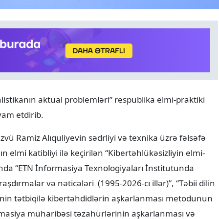
ANALITIKA
06.08.2026
listikanın aktual problemləri” respublika elmi-praktiki
Azərbaycanın geosiyasi seç
avam etdirib.
Normal və davamlı münasi
vü Ramiz Alıquliyevin sədrliyi və texnika üzrə fəlsəfə
lmi katibliyi ilə keçirilən “Kibertəhlükəsizliyin elmi-
asında “ETN İnformasiya Texnologiyaları İnstitutunda
şdırmalar və nəticələri (1995-2026-cı illər)”, “Təbii dilin
inin tətbiqilə kibertəhdidlərin aşkarlanması metodunun
rmasiya müharibəsi təzahürlərinin aşkarlanması və