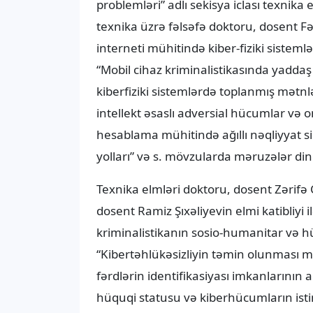
problemləri” adlı sekisya iclası texnika
texnika üzrə fəlsəfə doktoru, dosent Fərh
interneti mühitində kiber-fiziki sistemlə
“Mobil cihaz kriminalistikasında yaddaş 
kiberfiziki sistemlərdə toplanmış mətnlə
intellekt əsaslı adversial hücumlar və 
hesablama mühitində ağıllı nəqliyyat sis
yolları” və s. mövzularda məruzələr dinl
Texnika elmləri doktoru, dosent Zərifə 
dosent Ramiz Şıxəliyevin elmi katibliyi i
kriminalistikanın sosio-humanitar və hü
“Kibertəhlükəsizliyin təmin olunması mə
fərdlərin identifikasiyası imkanlarının 
hüquqi statusu və kiberhücumların istin