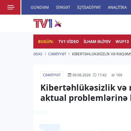
GÜNDƏM
SIYASƏT
İQTISADIYYAT
ANALITIKA
HADISƏ
TV1
Zamanı bizimlə yaşa!
BUGÜN:
TV1 VIDEO
İLHAM ƏLIYEV
WUF13
ƏSAS
CƏMIYYƏT
KIBERTƏHLÜKƏSIZLIK VƏ RƏQƏM
CƏMIYYƏT
169
09.06.2026
17:42
Kibertəhlükəsizlik və
aktual problemlərinə 