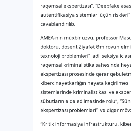
rəqəmsal ekspertizası”, “Deepfake əsaslı
autentifikasiya sistemləri üçün risklər
cavablandırılıb.
AMEA-nın müxbir üzvü, professor Məsu
doktoru, dosent Ziyafət Əmirovun elmi ka
texnoloji problemləri” adlı seksiya icl
rəqəmsal kriminalistika sahəsində həyat
ekspertizası prosesində qərar qəbulet
kibercinayətkarlığın həyata keçirilməsi
sistemlərində kriminalistikası və ekspe
sübutların əldə edilməsində rolu”, “Süni
ekspertizası problemləri” və digər mö
“Kritik informasiya infrastrukturu, kibe