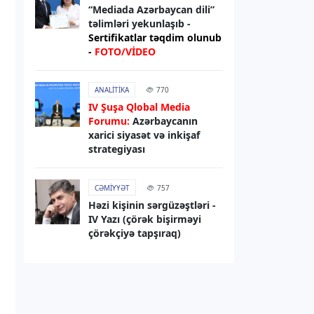
sanksiyaları genişləndirib
“Mediada Azərbaycan dili”
təlimləri yekunlaşıb -
Sertifikatlar təqdim olunub
06.08.2026
13:49
-
FOTO/VİDEO
XARICI SIYASƏT
Elman Abdullayev UNESCO-dan geri
ANALITIKA
770
çağırılıb, yerinə təyinat olub
IV Şuşa Qlobal Media
Forumu:
Azərbaycanın
06.08.2026
13:32
xarici siyasət və inkişaf
strategiyası
DÜNYA
Rəsmi Kiyev: ABŞ nümayəndə
heyətinin Ukraynaya səfərini
CƏMIYYƏT
757
gözləyirik
Həzi kişinin sərgüzəştləri -
IV Yazı (çörək bişirməyi
çörəkçiyə tapşıraq)
06.08.2026
13:29
RƏSMI XƏBƏR
Bəxtiyar Aslanbəyli “Şöhrət” ordeni
ilə təltif edilib