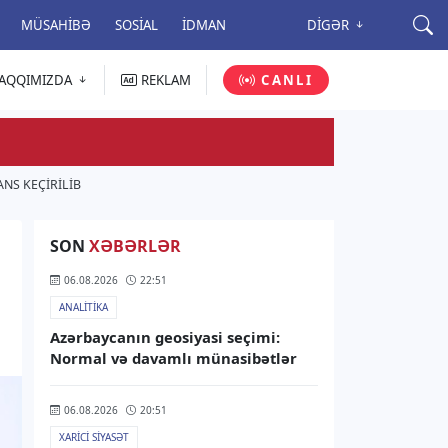
MÜSAHIBƏ
SOSIAL
İDMAN
DIGƏR
AQQIMIZDA
REKLAM
CANLI
NS KEÇIRILIB
SON
XƏBƏRLƏR
06.08.2026
22:51
ANALITIKA
Azərbaycanın geosiyasi seçimi:
Normal və davamlı münasibətlər
06.08.2026
20:51
XARICI SIYASƏT