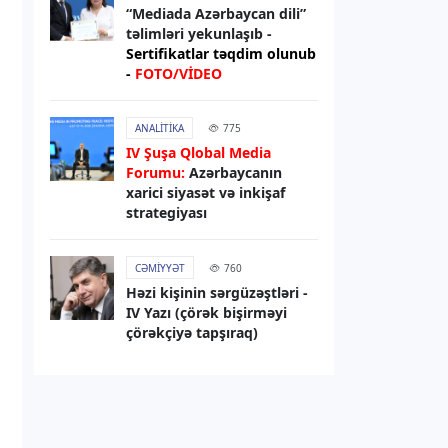
“Mediada Azərbaycan dili”
07.08.2026
12:56
təlimləri yekunlaşıb -
HAVA
Sertifikatlar təqdim olunub
-
FOTO/VİDEO
Sabah hava necə olacaq?
07.08.2026
12:52
ANALITIKA
775
IV Şuşa Qlobal Media
HADISƏ
Forumu:
Azərbaycanın
Zərdabda qəsdən yanğın
xarici siyasət və inkişaf
törətməkdə şübhəli bilinən şəxs
strategiyası
saxlanılıb
CƏMIYYƏT
760
07.08.2026
11:14
Həzi kişinin sərgüzəştləri -
DÜNYA
IV Yazı (çörək bişirməyi
çörəkçiyə tapşıraq)
Rusiya Sumı vilayətində bazarı
dronla vurub,
10 nəfər yaralanıb
07.08.2026
10:38
İNFRASTRUKTUR