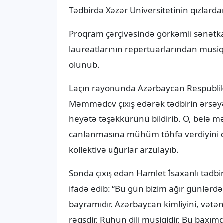
Tədbirdə Xəzər Universitetinin qızlarda
Proqram çərçivəsində görkəmli sənətka
laureatlarının repertuarlarından musiq
olunub.
Laçın rayonunda Azərbaycan Respubli
Məmmədov çıxış edərək tədbirin ərsəyə 
heyətə təşəkkürünü bildirib. O, belə m
canlanmasına mühüm töhfə verdiyini q
kollektivə uğurlar arzulayıb.
Sonda çıxış edən Hamlet İsaxanlı tədbir
ifadə edib: “Bu gün bizim ağır günlərdə
bayramıdır. Azərbaycan kimliyini, vətən
rəqsdir. Ruhun dili musiqidir. Bu baxı