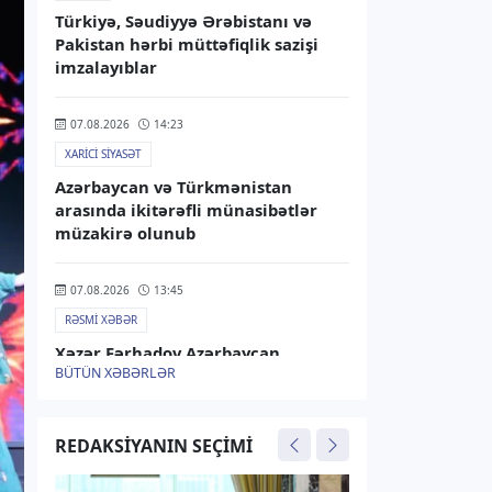
Türkiyə, Səudiyyə Ərəbistanı və
Pakistan hərbi müttəfiqlik sazişi
imzalayıblar
07.08.2026
14:23
XARICI SIYASƏT
Azərbaycan və Türkmənistan
arasında ikitərəfli münasibətlər
müzakirə olunub
07.08.2026
13:45
RƏSMI XƏBƏR
Xəzər Fərhadov Azərbaycan
BÜTÜN XƏBƏRLƏR
Malayziyadakı səfiri təyin edilib
07.08.2026
13:25
REDAKSIYANIN SEÇIMI
RƏSMI XƏBƏR