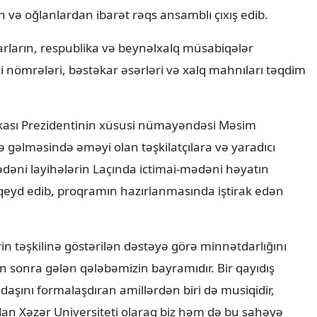
n və oğlanlardan ibarət rəqs ansamblı çıxış edib.
rların, respublika və beynəlxalq müsabiqələr
i nömrələri, bəstəkar əsərləri və xalq mahnıları təqdim
kası Prezidentinin xüsusi nümayəndəsi Məsim
gəlməsində əməyi olan təşkilatçılara və yaradıcı
ədəni layihələrin Laçında ictimai-mədəni həyatın
eyd edib, proqramın hazırlanmasında iştirak edən
in təşkilinə göstərilən dəstəyə görə minnətdarlığını
n sonra gələn qələbəmizin bayramıdır. Bir qayıdış
daşını formalaşdıran amillərdən biri də musiqidir,
mdan Xəzər Universiteti olaraq biz həm də bu sahəyə