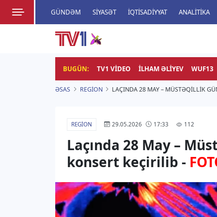
GÜNDƏM
SIYASƏT
İQTISADIYYAT
ANALITIKA
HADISƏ
TV1
Zamanı bizimlə yaşa!
BUGÜN:
TV1 VIDEO
İLHAM ƏLIYEV
WUF13
ƏSAS
REGION
LAÇINDA 28 MAY – MÜSTƏQILLIK G
REGION
112
29.05.2026
17:33
Laçında 28 May – Müs
konsert keçirilib -
FOT