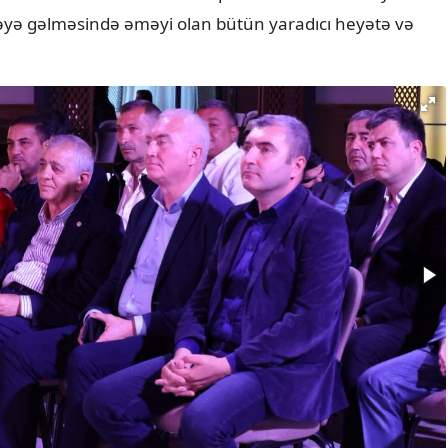
səyə gəlməsində əməyi olan bütün yaradıcı heyətə və