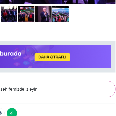
səhifəmizdə izləyin