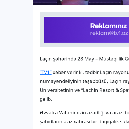
Laçın şəhərində 28 May – Müstəqillik 
“TV1”
xəbər verir ki, tədbir Laçın rayo
nümayəndəliyinin təşəbbüsü, Laçın ray
Universitetinin və “Lachin Resort & Spa” 
gəlib.
Əvvəlcə Vətənimizin azadlığı və əraz
şəhidlərin əziz xatirəsi bir dəqiqəlik sü