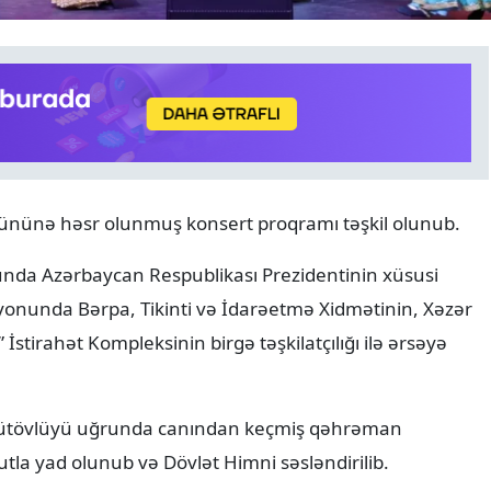
HAVA
07.08.2026
Gününə həsr olunmuş konsert proqramı təşkil olunub.
Yağış yağacaq, dolu düşəcə
XƏBƏRDARLIQ
nunda Azərbaycan Respublikası Prezidentinin xüsusi
onunda Bərpa, Tikinti və İdarəetmə Xidmətinin, Xəzər
İstirahət Kompleksinin birgə təşkilatçılığı ilə ərsəyə
i bütövlüyü uğrunda canından keçmiş qəhrəman
kutla yad olunub və Dövlət Himni səsləndirilib.