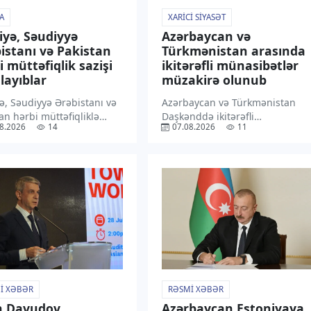
A
XARICI SIYASƏT
iyə, Səudiyyə
Azərbaycan və
istanı və Pakistan
Türkmənistan arasında
i müttəfiqlik sazişi
ikitərəfli münasibətlər
layıblar
müzakirə olunub
ə, Səudiyyə Ərəbistanı və
Azərbaycan və Türkmənistan
an hərbi müttəfiqliklə
Daşkənddə ikitərəfli
8.2026
14
07.08.2026
11
 Məkkə Birgə Müdafiə
münasibətlərin hazırkı
ni imzalayıblar. “TV1”
vəziyyətini və perspektivlərini,
verir ki, Pakistan Xarici
eləcə də qarşılıqlı maraq
Nazirliyinin bəyanatına
doğuran regional məsələləri
n, müdafiə sazişi regionda
müzakirə ediblər. “TV1” xəbər
un hüdudlarından
verir ki, bu barədə
da […]
Azərbaycanın Özbəkistandakı
səfiri Rəşad Məmmədov […]
I XƏBƏR
RƏSMI XƏBƏR
n Davudov
Azərbaycan Estoniyaya