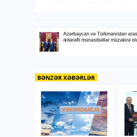
BƏNZƏR XƏBƏRLƏR