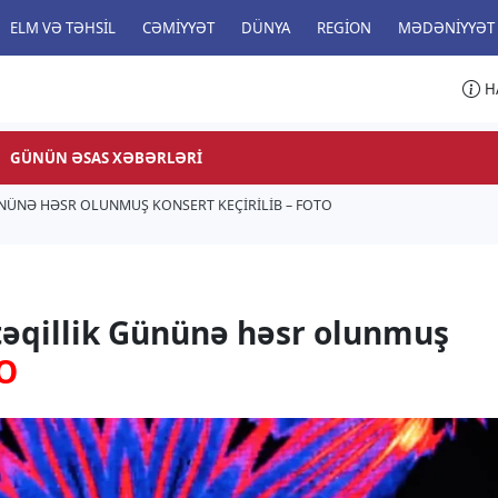
ELM VƏ TƏHSIL
CƏMIYYƏT
DÜNYA
REGION
MƏDƏNIYYƏT
H
GÜNÜN ƏSAS XƏBƏRLƏRI
ÜNÜNƏ HƏSR OLUNMUŞ KONSERT KEÇIRILIB – FOTO
təqillik Gününə həsr olunmuş
O