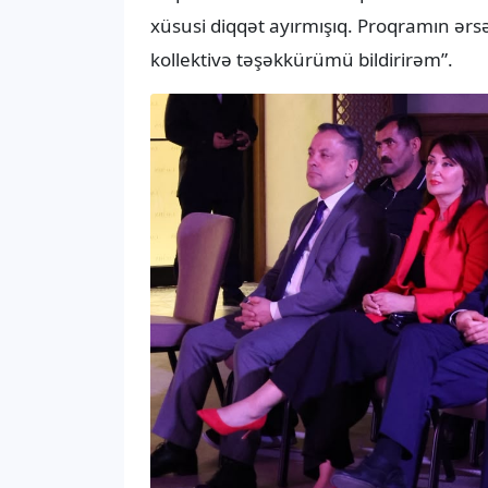
xüsusi diqqət ayırmışıq. Proqramın ər
kollektivə təşəkkürümü bildirirəm”.