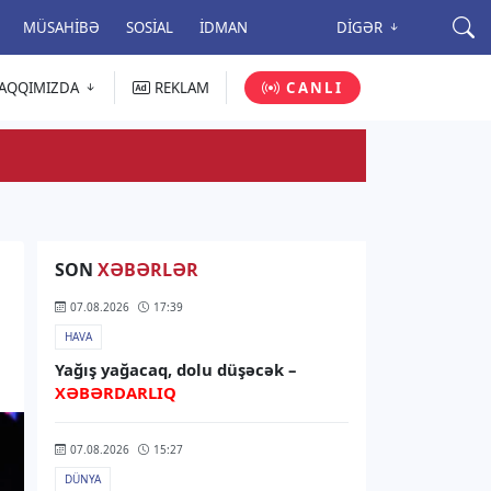
MÜSAHIBƏ
SOSIAL
İDMAN
DIGƏR
AQQIMIZDA
REKLAM
CANLI
SON
XƏBƏRLƏR
07.08.2026
17:39
HAVA
Yağış yağacaq, dolu düşəcək –
XƏBƏRDARLIQ
07.08.2026
15:27
DÜNYA