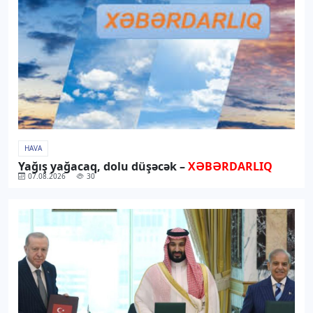
HAVA
Yağış yağacaq, dolu düşəcək –
XƏBƏRDARLIQ
07.08.2026
30