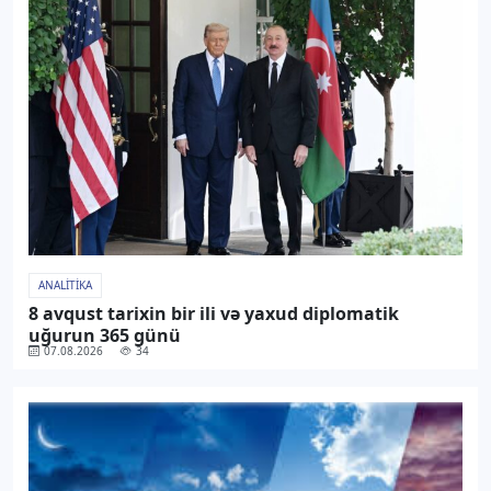
ANALITIKA
8 avqust tarixin bir ili və yaxud diplomatik
uğurun 365 günü
07.08.2026
34