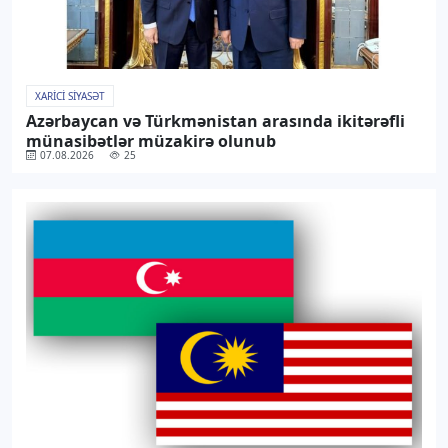
XARICI SIYASƏT
Azərbaycan və Türkmənistan arasında ikitərəfli
münasibətlər müzakirə olunub
07.08.2026
25