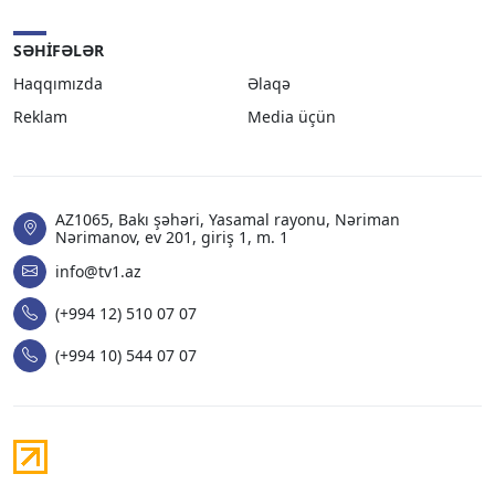
SƏHIFƏLƏR
Haqqımızda
Əlaqə
Reklam
Media üçün
AZ1065, Bakı şəhəri, Yasamal rayonu, Nəriman
Nərimanov, ev 201, giriş 1, m. 1
info@tv1.az
(+994 12) 510 07 07
(+994 10) 544 07 07