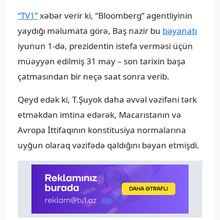
“TV1”
xəbər verir ki, “Bloomberg” agentliyinin
yaydığı məlumata görə, Baş nazir bu
bəyanatı
iyunun 1-də, prezidentin istefa verməsi üçün
müəyyən edilmiş 31 may – son tarixin başa
çatmasından bir neçə saat sonra verib.
Qeyd edək ki, T.Şuyok daha əvvəl vəzifəni tərk
etməkdən imtina edərək, Macarıstanın və
Avropa İttifaqının konstitusiya normalarına
uyğun olaraq vəzifədə qaldığını bəyan etmişdi.