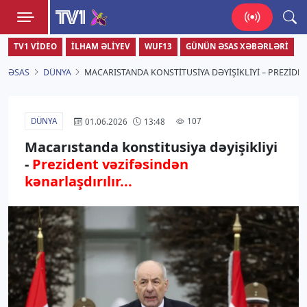
TV1
TV1 VIDEO
İLHAM ƏLIYEV
WUF13
GÜNÜN ƏSAS XƏBƏRLƏRI
Zamanı bizimlə yaşa!
ƏSAS
DÜNYA
MACARISTANDA KONSTITUSIYA DƏYIŞIKLIYI – PREZID
DÜNYA
107
01.06.2026
13:48
Macarıstanda konstitusiya dəyişikliyi
-
Prezident vəzifəsindən
kənarlaşdırılır...