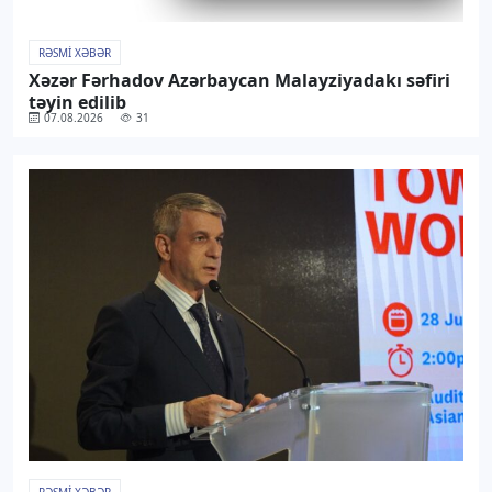
RƏSMI XƏBƏR
Xəzər Fərhadov Azərbaycan Malayziyadakı səfiri
təyin edilib
07.08.2026
31
RƏSMI XƏBƏR