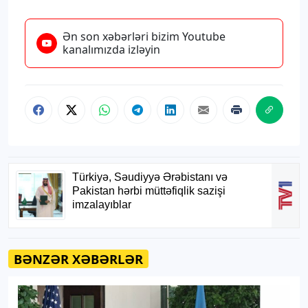
Ən son xəbərləri bizim Youtube
kanalımızda izləyin
BƏNZƏR XƏBƏRLƏR