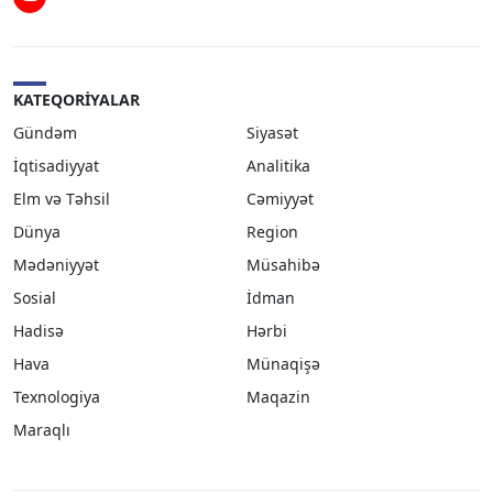
Youtube
KATEQORIYALAR
Gündəm
Siyasət
İqtisadiyyat
Analitika
Elm və Təhsil
Cəmiyyət
Dünya
Region
Mədəniyyət
Müsahibə
Sosial
İdman
Hadisə
Hərbi
Hava
Münaqişə
Texnologiya
Maqazin
Maraqlı