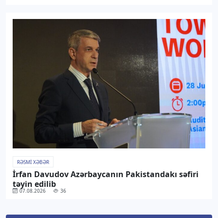
RƏSMI XƏBƏR
İrfan Davudov Azərbaycanın Pakistandakı səfiri
təyin edilib
07.08.2026
36