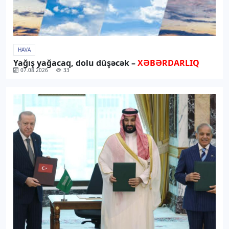
HAVA
Yağış yağacaq, dolu düşəcək –
XƏBƏRDARLIQ
07.08.2026
33