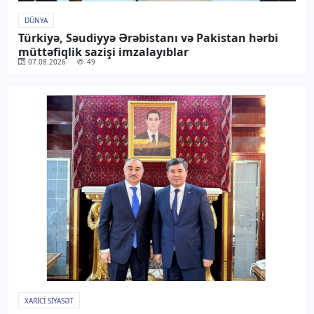
DÜNYA
Türkiyə, Səudiyyə Ərəbistanı və Pakistan hərbi
müttəfiqlik sazişi imzalayıblar
07.08.2026
49
XARICI SIYASƏT