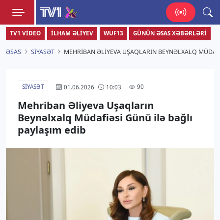
TV1
TV1 VIDEO
İLHAM ƏLIYEV
WUF13
GÜNÜN ƏSAS XƏBƏRLƏRI
Zamanı bizimlə yaşa!
ƏSAS
SIYASƏT
MEHRIBAN ƏLIYEVA UŞAQLARIN BEYNƏLXALQ MÜDAFIƏ
SIYASƏT
90
01.06.2026
10:03
Mehriban Əliyeva Uşaqların
Beynəlxalq Müdafiəsi Günü ilə bağlı
paylaşım edib