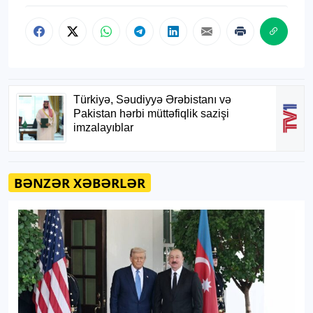
BƏNZƏR XƏBƏRLƏR