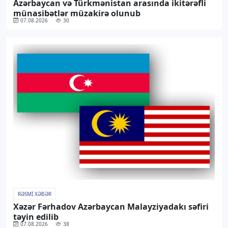
Azərbaycan və Türkmənistan arasında ikitərəfli
münasibətlər müzakirə olunub
07.08.2026
30
RƏSMI XƏBƏR
Xəzər Fərhadov Azərbaycan Malayziyadakı səfiri
təyin edilib
07.08.2026
38