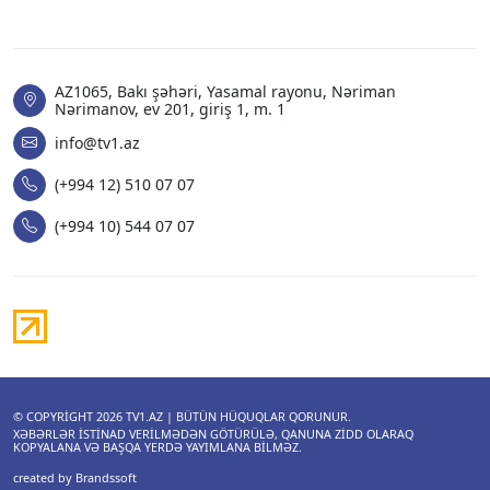
AZ1065, Bakı şəhəri, Yasamal rayonu, Nəriman
Nərimanov, ev 201, giriş 1, m. 1
info@tv1.az
(+994 12) 510 07 07
(+994 10) 544 07 07
© COPYRIGHT 2026
TV1.AZ
| BÜTÜN HÜQUQLAR QORUNUR.
XƏBƏRLƏR ISTINAD VERILMƏDƏN GÖTÜRÜLƏ, QANUNA ZIDD OLARAQ
KOPYALANA VƏ BAŞQA YERDƏ YAYIMLANA BILMƏZ.
created by Brandssoft