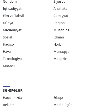
Gündəm
Siyasət
İqtisadiyyat
Analitika
Elm və Təhsil
Cəmiyyət
Dünya
Region
Mədəniyyət
Müsahibə
Sosial
İdman
Hadisə
Hərbi
Hava
Münaqişə
Texnologiya
Maqazin
Maraqlı
SƏHIFƏLƏR
Haqqımızda
Əlaqə
Reklam
Media üçün