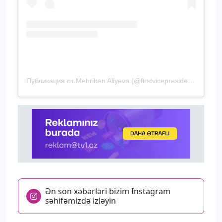
Публикация от Mehriban Aliyeva (@firstvicepresidentazerbaijan)
Ən son xəbərləri bizim Instagram
səhifəmizdə izləyin