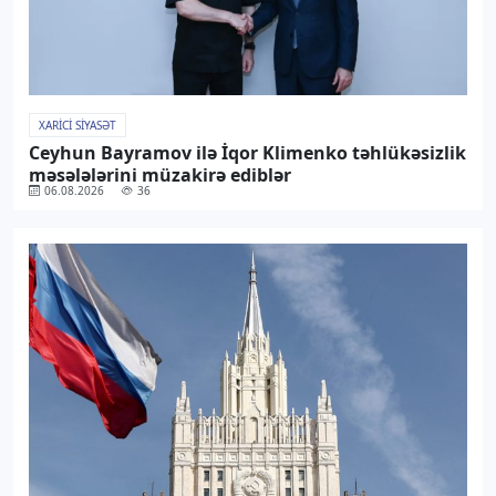
XARICI SIYASƏT
Ceyhun Bayramov ilə İqor Klimenko təhlükəsizlik
məsələlərini müzakirə ediblər
06.08.2026
36