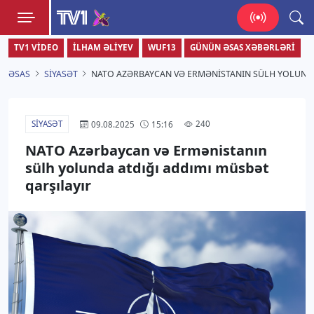
TV1
TV1 VIDEO
İLHAM ƏLIYEV
WUF13
GÜNÜN ƏSAS XƏBƏRLƏRI
Zamanı bizimlə yaşa!
ƏSAS
SIYASƏT
NATO AZƏRBAYCAN VƏ ERMƏNISTANIN SÜLH YOLUNDA
SIYASƏT
240
09.08.2025
15:16
NATO Azərbaycan və Ermənistanın
sülh yolunda atdığı addımı müsbət
qarşılayır