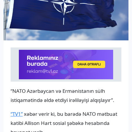
“NATO Azərbaycan və Ermənistanın sülh
istiqamətində əldə etdiyi irəliləyişi alqışlayır”.
“TV1”
xəbər verir ki, bu barədə NATO mətbuat
katibi Allison Hart sosial şəbəkə hesabında