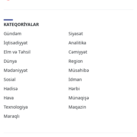
KATEQORIYALAR
Gündəm
Siyasət
İqtisadiyyat
Analitika
Elm və Təhsil
Cəmiyyət
Dünya
Region
Mədəniyyət
Müsahibə
Sosial
İdman
Hadisə
Hərbi
Hava
Münaqişə
Texnologiya
Maqazin
Maraqlı