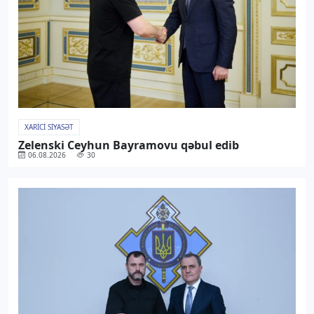
XARICI SIYASƏT
Zelenski Ceyhun Bayramovu qəbul edib
06.08.2026
30