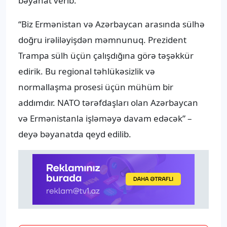
bəyanat verib.
“Biz Ermənistan və Azərbaycan arasında sülhə
doğru irəliləyişdən məmnunuq. Prezident
Trampa sülh üçün çalışdığına görə təşəkkür
edirik. Bu regional təhlükəsizlik və
normallaşma prosesi üçün mühüm bir
addımdır. NATO tərəfdaşları olan Azərbaycan
və Ermənistanla işləməyə davam edəcək” –
deyə bəyanatda qeyd edilib.