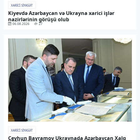
XARICI SIYASƏT
Kiyevdə Azərbaycan və Ukrayna xarici işlər
nazirlərinin görüşü olub
06.08.2026
27
XARICI SIYASƏT
Ceyhun Bayramov Ukraynada Azərbaycan Xalq