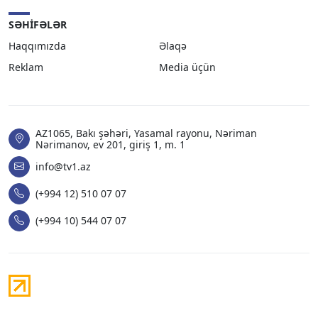
SƏHIFƏLƏR
Haqqımızda
Əlaqə
Reklam
Media üçün
AZ1065, Bakı şəhəri, Yasamal rayonu, Nəriman
Nərimanov, ev 201, giriş 1, m. 1
info@tv1.az
(+994 12) 510 07 07
(+994 10) 544 07 07