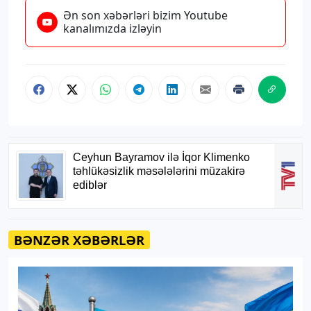
Ən son xəbərləri bizim Youtube
kanalımızda izləyin
BƏNZƏR XƏBƏRLƏR